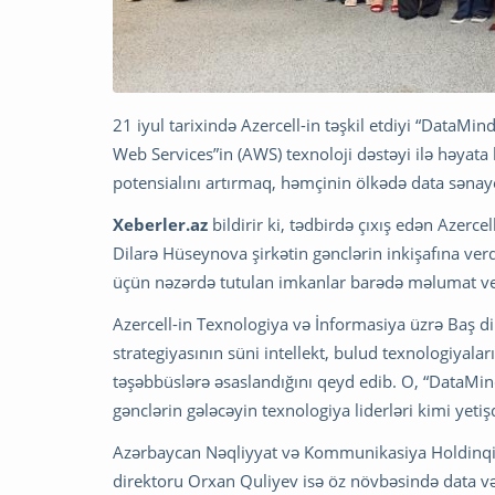
21 iyul tarixində Azercell-in təşkil etdiyi “Data
Web Services”in (AWS) texnoloji dəstəyi ilə həyata 
potensialını artırmaq, həmçinin ölkədə data sənay
Xeberler.az
bildirir ki, tədbirdə çıxış edən Azerce
Dilarə Hüseynova şirkətin gənclərin inkişafına ve
üçün nəzərdə tutulan imkanlar barədə məlumat ve
Azercell-in Texnologiya və İnformasiya üzrə Baş di
strategiyasının süni intellekt, bulud texnologiyala
təşəbbüslərə əsaslandığını qeyd edib. O, “DataMin
gənclərin gələcəyin texnologiya liderləri kimi yet
Azərbaycan Nəqliyyat və Kommunikasiya Holdinq
direktoru Orxan Quliyev isə öz növbəsində data və