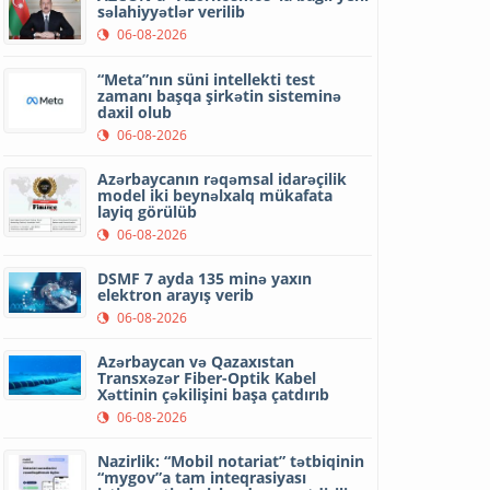
səlahiyyətlər verilib
06-08-2026
“Meta”nın süni intellekti test
zamanı başqa şirkətin sisteminə
daxil olub
06-08-2026
Azərbaycanın rəqəmsal idarəçilik
model iki beynəlxalq mükafata
layiq görülüb
06-08-2026
DSMF 7 ayda 135 minə yaxın
elektron arayış verib
06-08-2026
Azərbaycan və Qazaxıstan
Transxəzər Fiber-Optik Kabel
Xəttinin çəkilişini başa çatdırıb
06-08-2026
Nazirlik: “Mobil notariat” tətbiqinin
“mygov”a tam inteqrasiyası