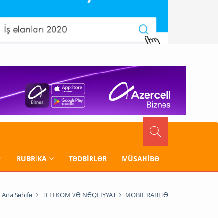
RUBRİKA
TƏDBİRLƏR
MÜSAHİBƏ
Ana Səhifə
TELEKOM VƏ NƏQLİYYAT
MOBİL RABİTƏ