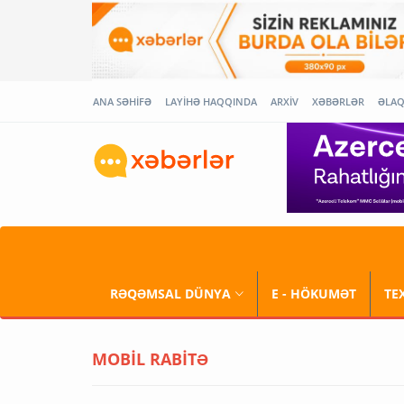
ANA SƏHİFƏ
LAYİHƏ HAQQINDA
ARXİV
XƏBƏRLƏR
ƏLA
RƏQƏMSAL DÜNYA
E - HÖKUMƏT
TE
MOBİL RABİTƏ