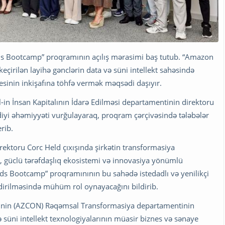
Minds Bootcamp” proqramının açılış mərasimi baş tutub. “Amazon
keçirilən layihə gənclərin data və süni intellekt sahəsində
esinin inkişafına töhfə vermək məqsədi daşıyır.
ll-in İnsan Kapitalının İdarə Edilməsi departamentinin direktoru
rdiyi əhəmiyyəti vurğulayaraq, proqram çərçivəsində tələbələr
rib.
rektoru Corc Held çıxışında şirkətin transformasiya
rı, güclü tərəfdaşlıq ekosistemi və innovasiya yönümlü
ds Bootcamp” proqramınının bu sahədə istedadlı və yenilikçi
işdirilməsində mühüm rol oynayacağını bildirib.
inin (AZCON) Rəqəmsal Transformasiya departamentinin
 süni intellekt texnologiyalarının müasir biznes və sənaye