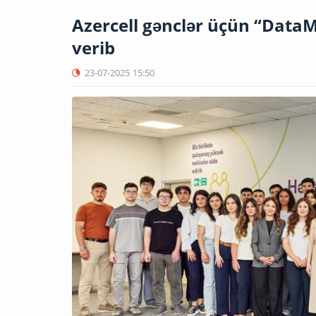
Azercell gənclər üçün “Data
verib
23-07-2025
15:50