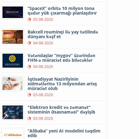
“SpaceX” orbitə 10 milyon tona
qədər yük çıxarmağı planlaşdırır
05-08-2026
Bakcell rouminqi ilə yay tətilində
dünyanı kəşf et
04-08-2026
Vətəndaşlar “mygov” üzərindən
FHN-ə müraciət edə biləcəklər
04-08-2026
İqtisadiyyat Nazirliyinin
xidmətlərinə 13 milyondan artıq
müraciət olub
03-08-2026
"Elektron kredit və zəmanət"
sisteminin Əsasnaməsi" dəyişib
03-08-2026
“Alibaba” yeni AI modelini təqdim
edib