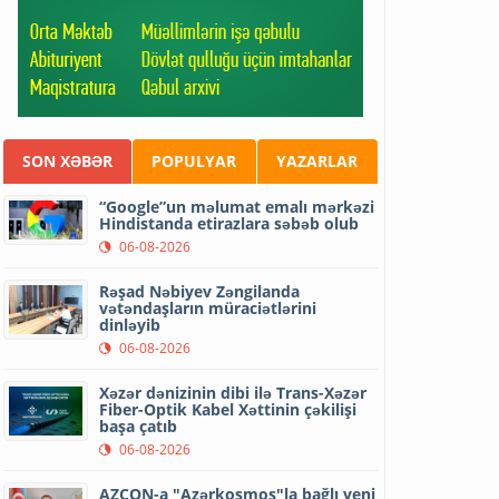
SON XƏBƏR
POPULYAR
YAZARLAR
“Google”un məlumat emalı mərkəzi
Hindistanda etirazlara səbəb olub
06-08-2026
Rəşad Nəbiyev Zəngilanda
vətəndaşların müraciətlərini
dinləyib
06-08-2026
Xəzər dənizinin dibi ilə Trans-Xəzər
Fiber-Optik Kabel Xəttinin çəkilişi
başa çatıb
06-08-2026
AZCON-a "Azərkosmos"la bağlı yeni