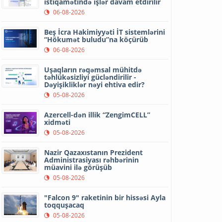
istiqamətində işlər davam etdirilir
06-08-2026
Beş İcra Hakimiyyəti İT sistemlərini
“Hökumət buludu”na köçürüb
06-08-2026
Uşaqların rəqəmsal mühitdə
təhlükəsizliyi gücləndirilir -
Dəyişikliklər nəyi ehtiva edir?
05-08-2026
Azercell-dən illik “ZengimCELL”
xidməti
05-08-2026
Nazir Qazaxıstanın Prezident
Administrasiyası rəhbərinin
müavini ilə görüşüb
05-08-2026
"Falcon 9" raketinin bir hissəsi Ayla
toqquşacaq
05-08-2026