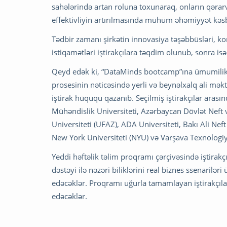
sahələrində artan roluna toxunaraq, onların qərar
effektivliyin artırılmasında mühüm əhəmiyyət kəsb
Tədbir zamanı şirkətin innovasiya təşəbbüsləri, kor
istiqamətləri iştirakçılara təqdim olunub, sonra isə 
Qeyd edək ki, “DataMinds bootcamp”ına ümumilikd
prosesinin nəticəsində yerli və beynəlxalq ali mək
iştirak hüququ qazanıb. Seçilmiş iştirakçılar arası
Mühəndislik Universiteti, Azərbaycan Dövlət Neft 
Universiteti (UFAZ), ADA Universiteti, Bakı Ali Nef
New York Universiteti (NYU) və Varşava Texnologiya 
Yeddi həftəlik təlim proqramı çərçivəsində iştirakç
dəstəyi ilə nəzəri biliklərini real biznes ssenarilə
edəcəklər. Proqramı uğurla tamamlayan iştirakçılar 
edəcəklər.