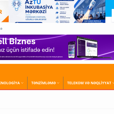
QƏ
XNOLOGİYA
TƏNZİMLƏMƏ
TELEKOM VƏ NƏQLİYYAT