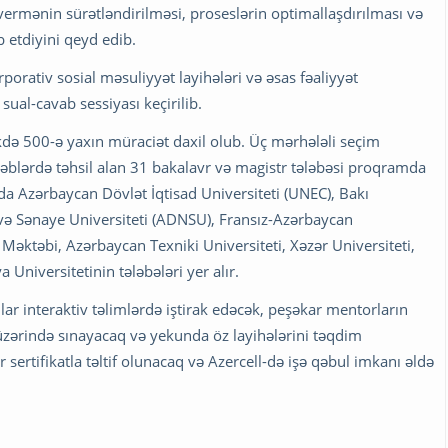
vermənin sürətləndirilməsi, proseslərin optimallaşdırılması və
 etdiyini qeyd edib.
porativ sosial məsuliyyət layihələri və əsas fəaliyyət
sual-cavab sessiyası keçirilib.
ə 500-ə yaxın müraciət daxil olub. Üç mərhələli seçim
təblərdə təhsil alan 31 bakalavr və magistr tələbəsi proqramda
nda Azərbaycan Dövlət İqtisad Universiteti (UNEC), Bakı
və Sənaye Universiteti (ADNSU), Fransız-Azərbaycan
t Məktəbi, Azərbaycan Texniki Universiteti, Xəzər Universiteti,
Universitetinin tələbələri yer alır.
ılar interaktiv təlimlərdə iştirak edəcək, peşəkar mentorların
ri üzərində sınayacaq və yekunda öz layihələrini təqdim
sertifikatla təltif olunacaq və Azercell-də işə qəbul imkanı əldə