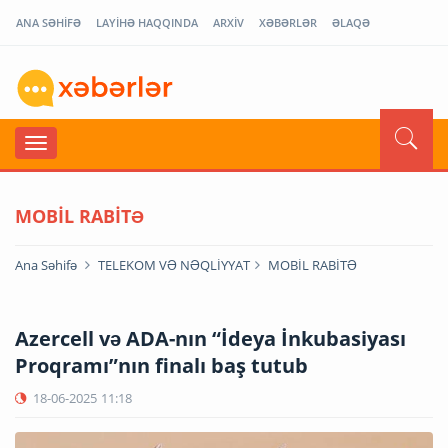
ANA SƏHİFƏ
LAYİHƏ HAQQINDA
ARXİV
XƏBƏRLƏR
ƏLAQƏ
MOBİL RABİTƏ
Ana Səhifə
TELEKOM VƏ NƏQLİYYAT
MOBİL RABİTƏ
Azercell və ADA-nın “İdeya İnkubasiyası
Proqramı”nın finalı baş tutub
18-06-2025
11:18