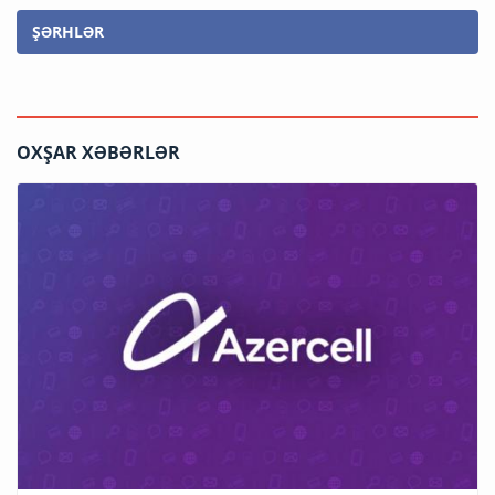
ŞƏRHLƏR
OXŞAR XƏBƏRLƏR