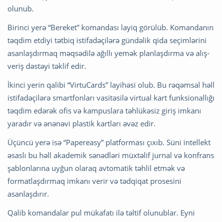
olunub.
Birinci yerə “Bereket” komandası layiq görülüb. Komandanın
təqdim etdiyi tətbiq istifadəçilərə gündəlik qida seçimlərini
asanlaşdırmaq məqsədilə ağıllı yemək planlaşdırma və alış-
veriş dəstəyi təklif edir.
İkinci yerin qalibi “VirtuCards” layihəsi olub. Bu rəqəmsal həll
istifadəçilərə smartfonları vasitəsilə virtual kart funksionallığı
təqdim edərək ofis və kampuslara təhlükəsiz giriş imkanı
yaradır və ənənəvi plastik kartları əvəz edir.
Üçüncü yerə isə “Papereasy” platforması çıxıb. Süni intellekt
əsaslı bu həll akademik sənədləri müxtəlif jurnal və konfrans
şablonlarına uyğun olaraq avtomatik təhlil etmək və
formatlaşdırmaq imkanı verir və tədqiqat prosesini
asanlaşdırır.
Qalib komandalar pul mükafatı ilə təltif olunublar. Eyni