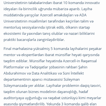
Universitetinin tələbələrindən ibarət 10 komanda innovativ
ideyaları ilə birincilik uğrunda mübarizə aparıb. Layihə
müddətində yarışçılar Azercell əməkdaşları və ADA
Universitetinin müəllimləri tərəfindən keçirilən təlim və
mentorluq sessiyalarında iştirak edib, ölkənin startap
ekosistemi ilə yaxından tanış olublar və nəzəri biliklərini
praktiki bacarıqlarla zənginləşdiriblər.
Final mərhələsinə yüksəlmiş 5 komanda layihələrini peşəkar
mentor və ekspertlərdən ibarət münsiflər heyəti qarşısında
təqdim ediblər. Münsiflər heyətində Azercell-in Rəqəmsal
Platformalar və Tədqiqatlar şöbəsinin rəhbəri Şahin
Abdurəhimov və Data Analitikası və Süni İntellekt
departamentinin aparıcı mütəxəssisi Süleyman
Süleymanzadə yer alıblar. Layihələr problemin dəqiq təsviri,
təqdim olunan biznes modelinin dayanıqlılığı, hədəf
auditoriyaya uyğunluğu və rəqabət üstünlüyü kimi meyarlar
əsasında qiymətləndirilib. Yekunda 3 komanda qalib elan