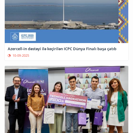
Azercell-in dəstəyi ilə keçirilən ICPC Dünya Finalı başa çatıb
10-09-2025