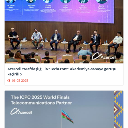
Azercell tərəfdaşlığı ilə “TechFront” akademiya-sənaye görüşü
keçirilib
06-05-2025