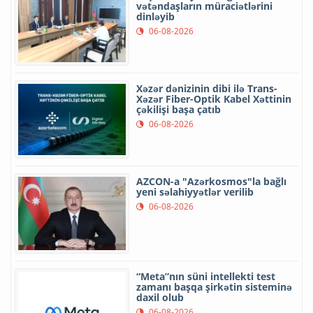
vətəndaşların müraciətlərini
dinləyib
06-08-2026
Xəzər dənizinin dibi ilə Trans-
Xəzər Fiber-Optik Kabel Xəttinin
çəkilişi başa çatıb
06-08-2026
AZCON-a "Azərkosmos"la bağlı
yeni səlahiyyətlər verilib
06-08-2026
“Meta”nın süni intellekti test
zamanı başqa şirkətin sisteminə
daxil olub
06-08-2026