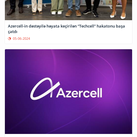
Azercell-in dəstəyilə həyata keçirilən “Techcell” hakatonu başa
çatdı
05-06-2024