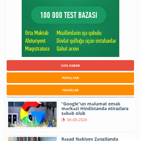
SON XƏBƏR
POPULYAR
YAZARLAR
“Google”un məlumat emalı
mərkəzi Hindistanda etirazlara
səbəb olub
06-08-2026
Rəşad Nəbiyev Zəngilanda