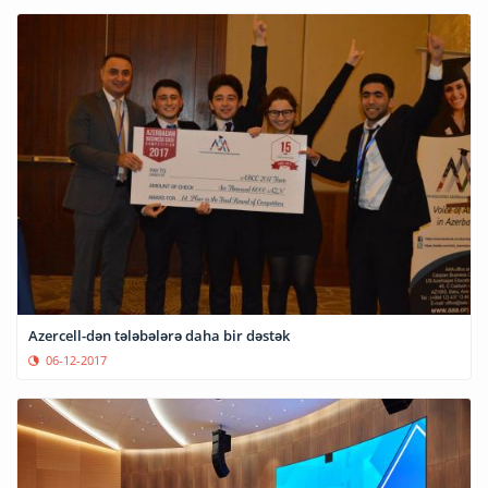
Azercell-dən tələbələrə daha bir dəstək
06-12-2017