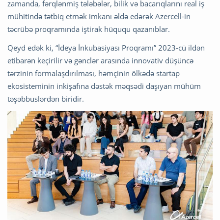
zamanda, fərqlənmiş tələbələr, bilik və bacarıqlarını real iş
mühitində tətbiq etmək imkanı əldə edərək Azercell-in
təcrübə proqramında iştirak hüququ qazanıblar.
Qeyd edək ki, “İdeya İnkubasiyası Proqramı” 2023-cü ildən
etibarən keçirilir və gənclər arasında innovativ düşüncə
tərzinin formalaşdırılması, həmçinin ölkədə startap
ekosisteminin inkişafına dəstək məqsədi daşıyan mühüm
təşəbbüslərdən biridir.