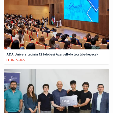
ADA Universitetinin 12 tələbəsi Azercell-də təcrübə keçəcək
16-05-2025