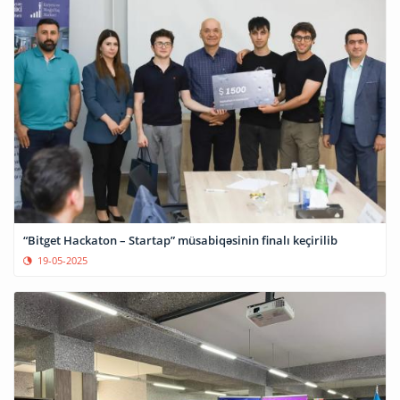
“Bitget Hackaton – Startap” müsabiqəsinin finalı keçirilib
19-05-2025