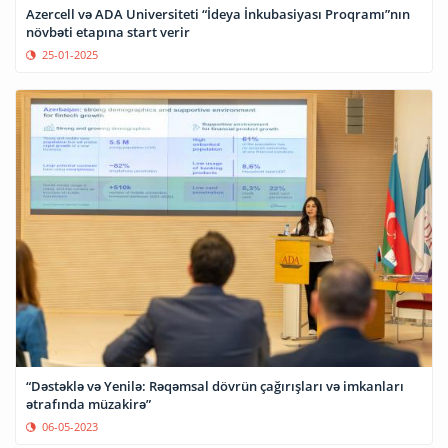
Azercell və ADA Universiteti “İdeya İnkubasiyası Proqramı”nın
növbəti etapına start verir
25-01-2025
“Dəstəklə və Yenilə: Rəqəmsal dövrün çağırışları və imkanları
ətrafında müzakirə”
06-05-2023