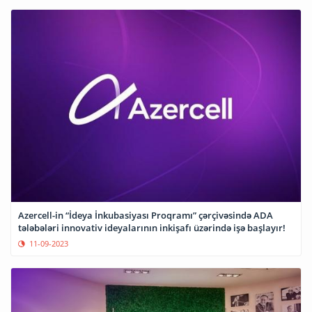
Azercell-in “İdeya İnkubasiyası Proqramı” çərçivəsində ADA
tələbələri innovativ ideyalarının inkişafı üzərində işə başlayır!
11-09-2023