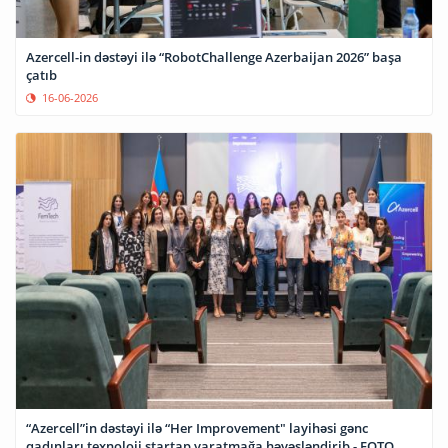
Azercell-in dəstəyi ilə “RobotChallenge Azerbaijan 2026” başa
çatıb
16-06-2026
“Azercell”in dəstəyi ilə “Her Improvement" layihəsi gənc
qadınları texnoloji startap yaratmağa həvəsləndirib - FOTO