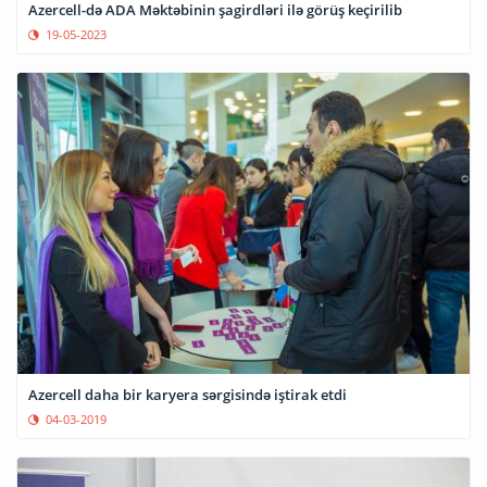
Azercell-də ADA Məktəbinin şagirdləri ilə görüş keçirilib
19-05-2023
Azercell daha bir karyera sərgisində iştirak etdi
04-03-2019