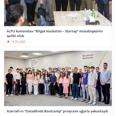
AzTU komandası “Bitget Hackaton – Startap” müsabiqəsinin
qalibi olub
19-05-2025
Azercell-in “DataMinds Bootcamp” proqramı uğurla yekunlaşıb