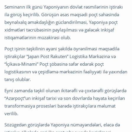
Seminarın ilk günü Yaponiyanın dövlət rəsmilərinin iştirakı
ilə görüş keçirilib. Görüşün əsas məqsədi poçt sahəsində
beynəlxalq əməkdaşlığın gücləndirilməsi, Yaponiya poçt
xidmətləri təcrübəsinin paylaşılması və gələcək inkişaf
istiqamətlərinin müzakirəsi olub.
Poçt işinin təşkilinin əyani şəkildə öyrənilməsi məqsədilə
iştirakçılar “Japan Post Rakuten” Logistika Mərkəzinə və
“İçikava-Minami” Poçt şöbəsinə səfər edərək poçt
logistikasının və çeşidləmə mərkəzinin fəaliyyəti ilə yaxından
tanış olublar.
Eyni zamanda təşkil olunan ikitərəfli və çoxtərəfli görüşlərdə
“Azərpoçt”un inkişaf tarixi və son dövrlərdə həyata keçirilən
transformasiya prosesləri barədə iştirakçılara məlumat
verilib.
Sözügedən görüşlərdə Yaponiya nümayəndələri, eləcə də