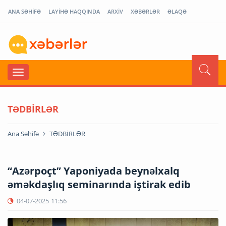
ANA SƏHİFƏ
LAYİHƏ HAQQINDA
ARXİV
XƏBƏRLƏR
ƏLAQƏ
TƏDBİRLƏR
Ana Səhifə
TƏDBİRLƏR
“Azərpoçt” Yaponiyada beynəlxalq
əməkdaşlıq seminarında iştirak edib
04-07-2025
11:56