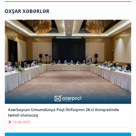
OXŞAR XƏBƏRLƏR
Azərbaycan Ümumdünya Poçt İttifaqının 28-ci Konqresində
təmsil olunacaq
10-06-2025