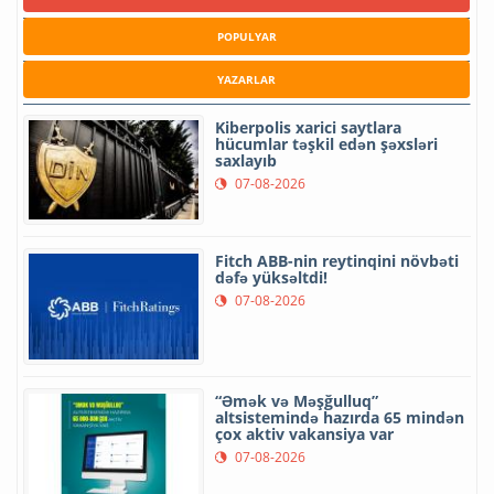
POPULYAR
YAZARLAR
Kiberpolis xarici saytlara
hücumlar təşkil edən şəxsləri
saxlayıb
07-08-2026
Fitch ABB-nin reytinqini növbəti
dəfə yüksəltdi!
07-08-2026
“Əmək və Məşğulluq”
altsistemində hazırda 65 mindən
çox aktiv vakansiya var
07-08-2026