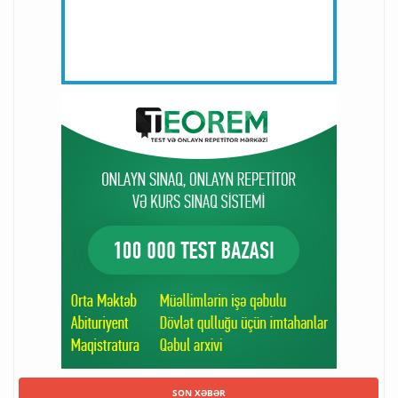
SON XƏBƏR