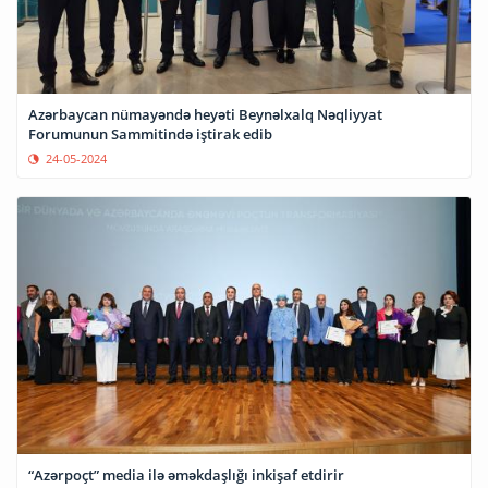
Azərbaycan nümayəndə heyəti Beynəlxalq Nəqliyyat
Forumunun Sammitində iştirak edib
24-05-2024
“Azərpoçt” media ilə əməkdaşlığı inkişaf etdirir