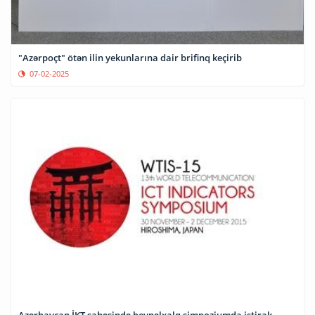
"Azərpoçt" ötən ilin yekunlarına dair brifinq keçirib
07-02-2025
Azərbaycan İKT sahəsində beynəlxalq simpoziumda iştirak