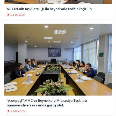
NRYTN-nin təşkilatçılığı ilə beynəlxalq tədbir keçirilib
23-09-2021
“Azərpoçt” MMC və Beynəlxalq Miqrasiya Təşkilatı
nümayəndələri arasında görüş olub
21-06-2022