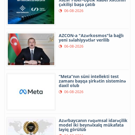
çəkilişi başa çatıb
06-08-2026
AZCON-a "Azərkosmos"la bağlı
yeni səlahiyyətlər verilib
06-08-2026
“Meta”nın süni intellekti test
zamanı başqa şirkətin sisteminə
daxil olub
06-08-2026
Azərbaycanın rəqəmsal idarəçilik
model iki beynəlxalq mükafata
layiq görülüb