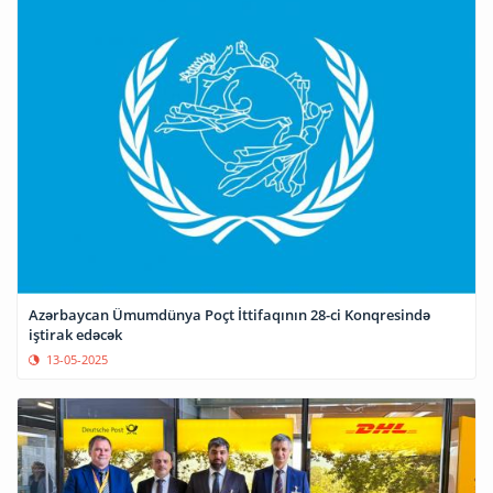
Azərbaycan Ümumdünya Poçt İttifaqının 28-ci Konqresində
iştirak edəcək
13-05-2025