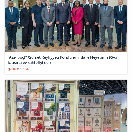
“Azərpoçt” Xidmət Keyfiyyəti Fondunun İdarə Heyətinin 95-ci
iclasına ev sahibliyi edir
16-07-2026