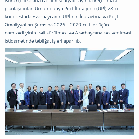
iştirakçı ölkələrlə cari ilin sentyabr ayında keçirilməsi
planlaşdırılan Ümumdünya Poçt İttifaqının (ÜPİ) 28-ci
konqresində Azərbaycanın ÜPİ-nin İdarəetmə və Poçt
Əməliyyatları Şurasına 2026 – 2029-cu illər üçün
namizədliyinin irəli sürülməsi və Azərbaycana səs verilməsi
istiqamətində təbliğat işləri aparılıb.