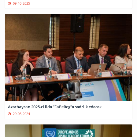
09-10-2025
Azərbaycan 2025-ci ildə “EaPeReg”ə sədrlik edəcək
29-05-2024