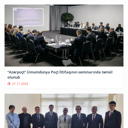
“Azərpoçt” Ümumdünya Poçt İttifaqının seminarında təmsil
olunub
27-11-2024