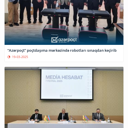
“Azərpoçt” poçtdaşıma mərkəzində robotları sınaqdan keçirib
19-03-2025