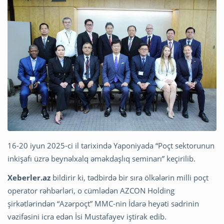
16-20 iyun 2025-ci il tarixində Yaponiyada “Poçt sektorunun
inkişafı üzrə beynəlxalq əməkdaşlıq seminarı” keçirilib.
Xeberler.az
bildirir ki, tədbirdə bir sıra ölkələrin milli poçt
operator rəhbərləri, o cümlədən AZCON Holding
şirkətlərindən “Azərpoçt” MMC-nin İdarə heyəti sədrinin
vəzifəsini icra edən İsi Mustafayev iştirak edib.