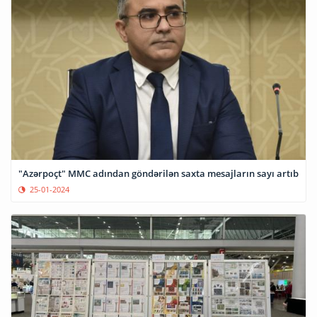
"Azərpoçt" MMC adından göndərilən saxta mesajların sayı artıb
25-01-2024