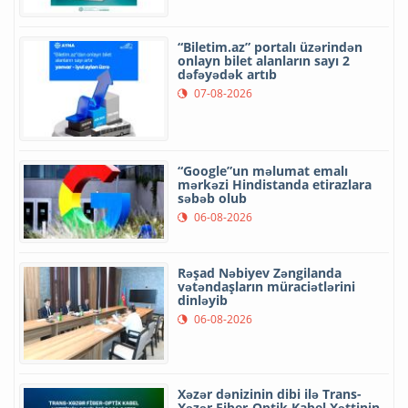
“Biletim.az” portalı üzərindən
onlayn bilet alanların sayı 2
dəfəyədək artıb
07-08-2026
“Google”un məlumat emalı
mərkəzi Hindistanda etirazlara
səbəb olub
06-08-2026
Rəşad Nəbiyev Zəngilanda
vətəndaşların müraciətlərini
dinləyib
06-08-2026
Xəzər dənizinin dibi ilə Trans-
Xəzər Fiber-Optik Kabel Xəttinin