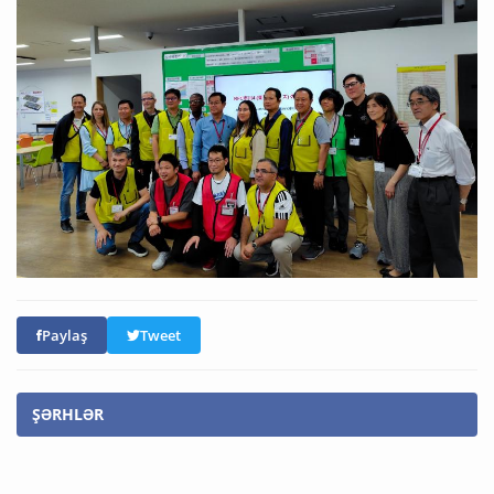
Paylaş
Tweet
ŞƏRHLƏR