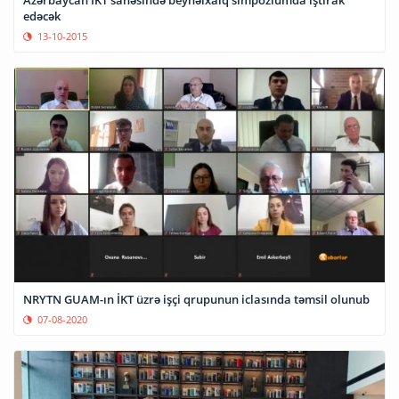
edəcək
13-10-2015
NRYTN GUAM-ın İKT üzrə işçi qrupunun iclasında təmsil olunub
07-08-2020