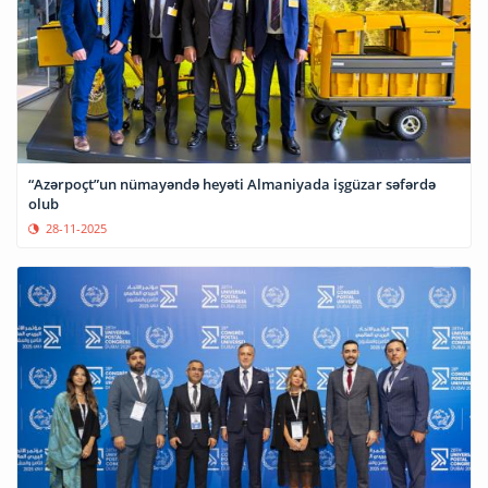
“Azərpoçt”un nümayəndə heyəti Almaniyada işgüzar səfərdə
olub
28-11-2025