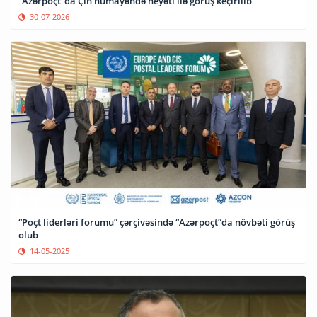
“Azərpoçt”da Çin nümayəndə heyəti ilə görüş keçirilib
30-07-2026
“Poçt liderləri forumu” çərçivəsində “Azərpoçt”da növbəti görüş
olub
14-05-2025