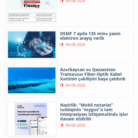
06-08-2026
DSMF 7 ayda 135 minə yaxın
elektron arayış verib
06-08-2026
Azərbaycan və Qazaxıstan
Transxəzər Fiber-Optik Kabel
Xəttinin çəkilişini başa çatdırıb
06-08-2026
Nazirlik: “Mobil notariat”
tətbiqinin “mygov”a tam
inteqrasiyası istiqamətində işlər
davam etdirilir
06-08-2026