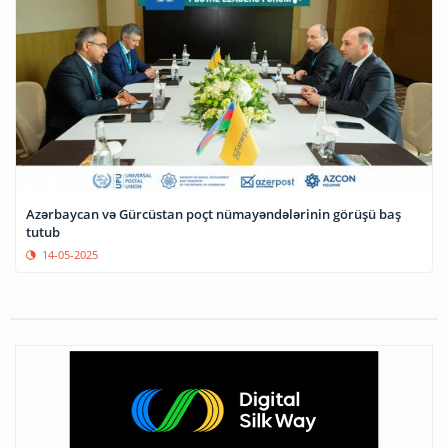
Azərbaycan və Gürcüstan poçt nümayəndələrinin görüşü baş
tutub
14-05-2025