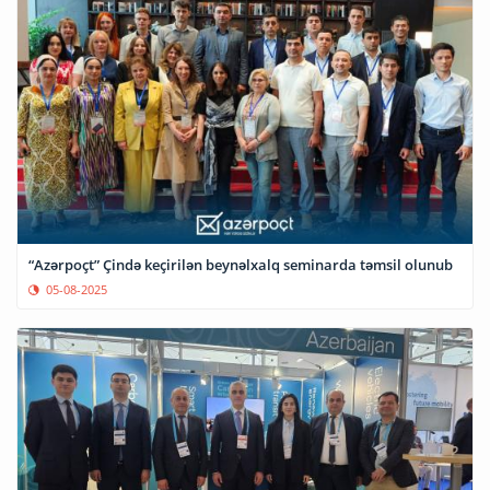
“Azərpoçt” Çində keçirilən beynəlxalq seminarda təmsil olunub
05-08-2025