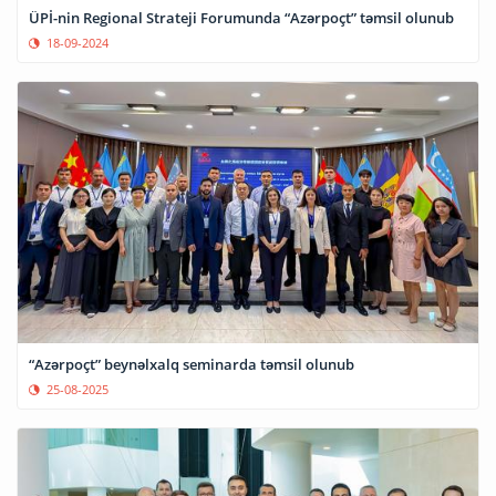
ÜPİ-nin Regional Strateji Forumunda “Azərpoçt” təmsil olunub
18-09-2024
“Azərpoçt” beynəlxalq seminarda təmsil olunub
25-08-2025