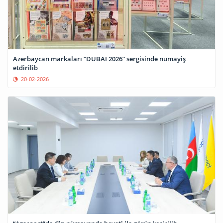
Azərbaycan markaları “DUBAI 2026” sərgisində nümayiş
etdirilib
20-02-2026