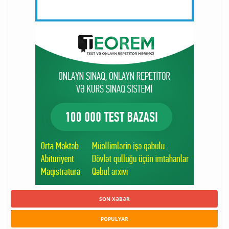
SON XƏBƏR
POPULYAR