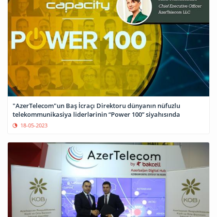
"AzerTelecom"un Baş İcraçı Direktoru dünyanın nüfuzlu
telekommunikasiya liderlərinin “Power 100” siyahısında
18-05-2023