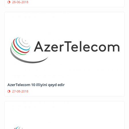
28-06-2018
AzerTelecom 10 illiyini qeyd edir
27-08-2018