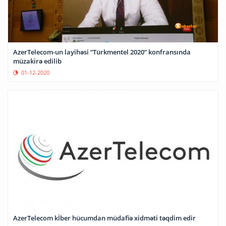
AzerTelecom-un layihəsi “Türkmentel 2020” konfransında
müzakirə edilib
01-12-2020
AzerTelecom kİber hücumdan müdafiə xidməti təqdim edir