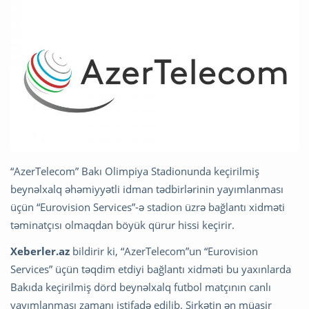
“AzerTelecom” Bakı Olimpiya Stadionunda keçirilmiş
beynəlxalq əhəmiyyətli idman tədbirlərinin yayımlanması
üçün “Eurovision Services”-ə stadion üzrə bağlantı xidməti
təminatçısı olmaqdan böyük qürur hissi keçirir.
Xeberler.az
bildirir ki, “AzerTelecom”un “Eurovision
Services” üçün təqdim etdiyi bağlantı xidməti bu yaxınlarda
Bakıda keçirilmiş dörd beynəlxalq futbol matçının canlı
yayımlanması zamanı istifadə edilib. Şirkətin ən müasir