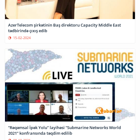
AzerTelecom şirkətinin Baş direktoru Capacity Middle East
tədbirində çıxış edib
15-02-2024
“Rəqəmsal İpək Yolu” layihəsi “Submarine Networks World
2021” konfransında təqdim edilib