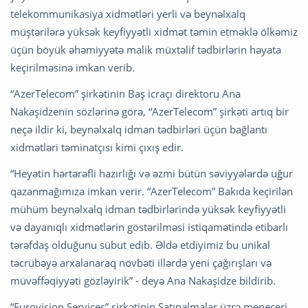
telekommunikasiya xidmətləri yerli və beynəlxalq
müştərilərə yüksək keyfiyyətli xidmət təmin etməklə ölkəmiz
üçün böyük əhəmiyyətə malik müxtəlif tədbirlərin həyata
keçirilməsinə imkan verib.
“AzerTelecom” şirkətinin Baş icraçı direktoru Ana
Nakaşidzenin sözlərinə görə, “AzerTelecom” şirkəti artıq bir
neçə ildir ki, beynəlxalq idman tədbirləri üçün bağlantı
xidmətləri təminatçısı kimi çıxış edir.
“Heyətin hərtərəfli hazırlığı və əzmi bütün səviyyələrdə uğur
qazanmağımıza imkan verir. “AzerTelecom” Bakıda keçirilən
mühüm beynəlxalq idman tədbirlərində yüksək keyfiyyətli
və dayanıqlı xidmətlərin göstərilməsi istiqamətində etibarlı
tərəfdaş olduğunu sübut edib. Əldə etdiyimiz bu unikal
təcrübəyə arxalanaraq növbəti illərdə yeni çağırışları və
müvəffəqiyyəti gözləyirik” - deyə Ana Nakaşidze bildirib.
“Eurovision Services” şirkətinin Satınalmalar üzrə meneceri