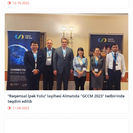
12-10-2022
“Rəqəmsal İpək Yolu” layihəsi Almatıda "GCCM 2023" tədbirində
təqdim edilib
11-09-2023