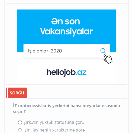
SORĞU
İT mütəxəssislər iş yerlərini hansı meyarlar əsasında
seçir ?
Şirkətin yüksək statusuna görə
İşin, layihənin xarakterinə görə