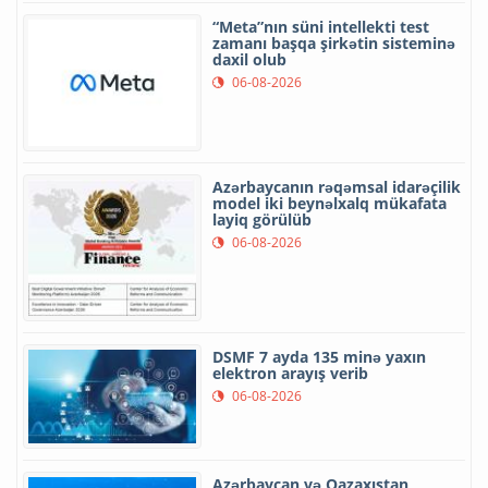
“Meta”nın süni intellekti test
zamanı başqa şirkətin sisteminə
daxil olub
06-08-2026
Azərbaycanın rəqəmsal idarəçilik
model iki beynəlxalq mükafata
layiq görülüb
06-08-2026
DSMF 7 ayda 135 minə yaxın
elektron arayış verib
06-08-2026
Azərbaycan və Qazaxıstan