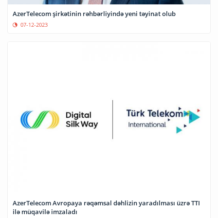
AzerTelecom şirkətinin rəhbərliyində yeni təyinat olub
07-12-2023
AzerTelecom Avropaya rəqəmsal dəhlizin yaradılması üzrə TTI
ilə müqavilə imzaladı