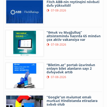
Fitch ABB-nin reytinqini növbəti
dəfə yüksəltdi!
07-08-2026
“Əmək və Məşğulluq”
altsistemində hazırda 65 mindən
çox aktiv vakansiya var
07-08-2026
“Biletim.az” portalı üzərindən
onlayn bilet alanların sayı 2
dəfəyədək artıb
07-08-2026
“Google”un məlumat emalı
mərkəzi Hindistanda etirazlara
səbəb olub