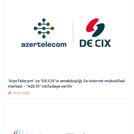
“AzerTelecom” və “DE-CIX”in əməkdaşlığı ilə internet mübadiləsi
mərkəzi – “AZE-İX” istifadəyə verilir
10-07-2026