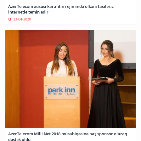
AzerTelecom xüsusi karantin rejimində ölkəni fasiləsiz
internetlə təmin edir
23-04-2020
AzerTelecom Milli Net 2018 müsabiqəsinə baş sponsor olaraq
dəstək oldu