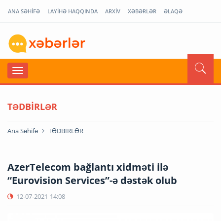
ANA SƏHİFƏ
LAYİHƏ HAQQINDA
ARXİV
XƏBƏRLƏR
ƏLAQƏ
TƏDBİRLƏR
Ana Səhifə
TƏDBİRLƏR
AzerTelecom bağlantı xidməti ilə
“Eurovision Services”-ə dəstək olub
12-07-2021
14:08