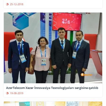
25-12-2018
AzerTelecom Xəzər İnnovasiya Texnologiyaları sərgisinə qatılıb
19-08-2019