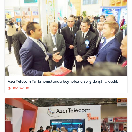
AzerTelecom Türkmənistanda beynəlxalq sərgidə iştirak edib
18-10-2018