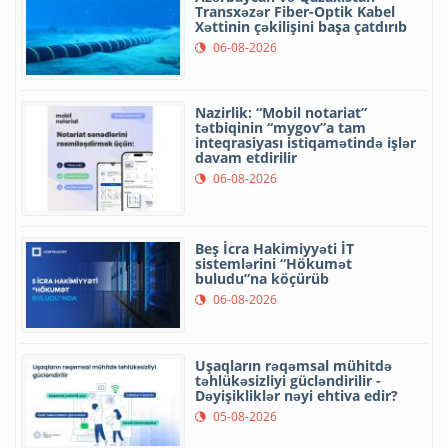
Transxəzər Fiber-Optik Kabel
Xəttinin çəkilişini başa çatdırıb
06-08-2026
Nazirlik: “Mobil notariat”
tətbiqinin “mygov”a tam
inteqrasiyası istiqamətində işlər
davam etdirilir
06-08-2026
Beş İcra Hakimiyyəti İT
sistemlərini “Hökumət
buludu”na köçürüb
06-08-2026
Uşaqların rəqəmsal mühitdə
təhlükəsizliyi gücləndirilir -
Dəyişikliklər nəyi ehtiva edir?
05-08-2026