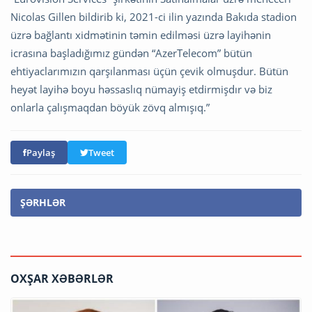
Nicolas Gillen bildirib ki, 2021-ci ilin yazında Bakıda stadion
üzrə bağlantı xidmətinin təmin edilməsi üzrə layihənin
icrasına başladığımız gündən “AzerTelecom” bütün
ehtiyaclarımızın qarşılanması üçün çevik olmuşdur. Bütün
heyət layihə boyu həssaslıq nümayiş etdirmişdır və biz
onlarla çalışmaqdan böyük zövq almışıq.”
Paylaş
Tweet
ŞƏRHLƏR
OXŞAR XƏBƏRLƏR