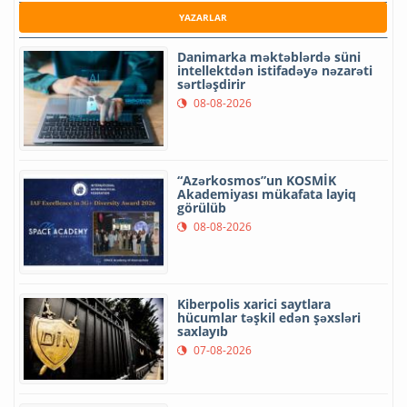
YAZARLAR
Danimarka məktəblərdə süni
intellektdən istifadəyə nəzarəti
sərtləşdirir
08-08-2026
“Azərkosmos”un KOSMİK
Akademiyası mükafata layiq
görülüb
08-08-2026
Kiberpolis xarici saytlara
hücumlar təşkil edən şəxsləri
saxlayıb
07-08-2026