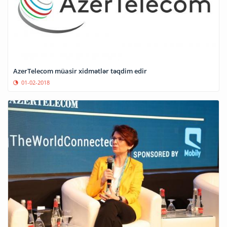
AzerTelecom müasir xidmətlər təqdim edir
01-02-2018