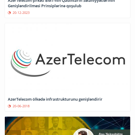
AzerTelecom şirkəti BMT-nin Qadınların Səlahiyyətlərinin
Genişləndirilməsi Prinsiplərinə qoşulub
20-12-2023
AzerTelecom ölkədə infrastrukturunu genişləndirir
20-06-2018