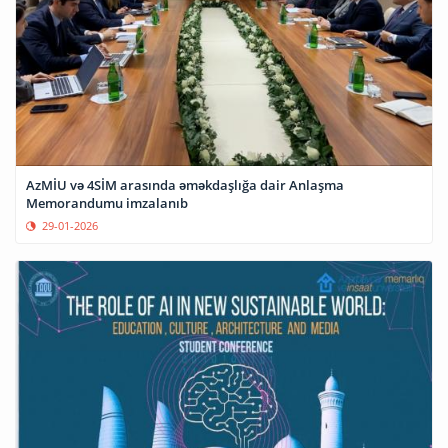
AzMİU və 4SİM arasında əməkdaşlığa dair Anlaşma
Memorandumu imzalanıb
29-01-2026