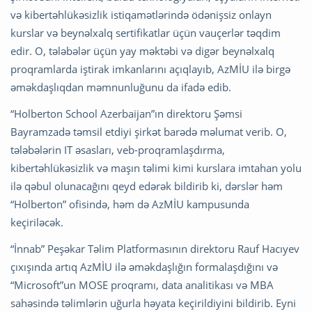
və kibertəhlükəsizlik istiqamətlərində ödənişsiz onlayn
kurslar və beynəlxalq sertifikatlar üçün vauçerlər təqdim
edir. O, tələbələr üçün yay məktəbi və digər beynəlxalq
proqramlarda iştirak imkanlarını açıqlayıb, AzMİU ilə birgə
əməkdaşlıqdan məmnunluğunu da ifadə edib.
“Holberton School Azerbaijan”ın direktoru Şəmsi
Bayramzadə təmsil etdiyi şirkət barədə məlumat verib. O,
tələbələrin IT əsasları, veb-proqramlaşdırma,
kibertəhlükəsizlik və maşın təlimi kimi kurslara imtahan yolu
ilə qəbul olunacağını qeyd edərək bildirib ki, dərslər həm
“Holberton” ofisində, həm də AzMİU kampusunda
keçiriləcək.
“İnnab” Peşəkar Təlim Platformasının direktoru Rauf Hacıyev
çıxışında artıq AzMİU ilə əməkdaşlığın formalaşdığını və
“Microsoft”un MOSE proqramı, data analitikası və MBA
sahəsində təlimlərin uğurla həyata keçirildiyini bildirib. Eyni