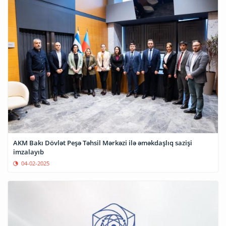
AKM Bakı Dövlət Peşə Təhsil Mərkəzi ilə əməkdaşlıq sazişi
imzalayıb
04-02-2025