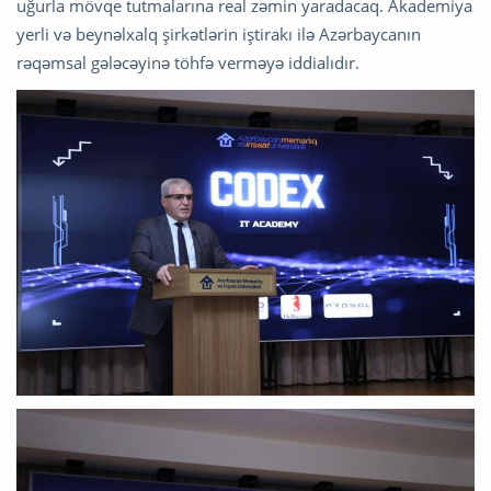
uğurla mövqe tutmalarına real zəmin yaradacaq. Akademiya
yerli və beynəlxalq şirkətlərin iştirakı ilə Azərbaycanın
rəqəmsal gələcəyinə töhfə verməyə iddialıdır.