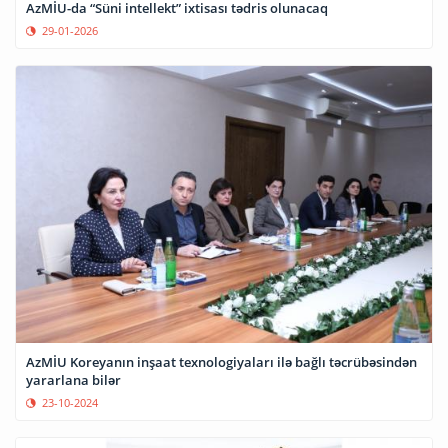
AzMİU-da “Süni intellekt” ixtisası tədris olunacaq
29-01-2026
AzMİU Koreyanın inşaat texnologiyaları ilə bağlı təcrübəsindən
yararlana bilər
23-10-2024