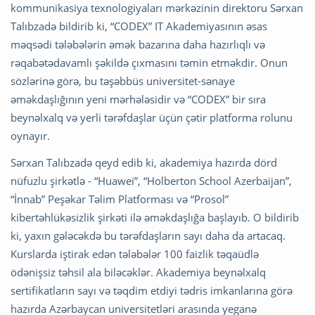
kommunikasiya texnologiyaları mərkəzinin direktoru Sərxan
Talıbzadə bildirib ki, “CODEX” IT Akademiyasının əsas
məqsədi tələbələrin əmək bazarına daha hazırlıqlı və
rəqabətədavamlı şəkildə çıxmasını təmin etməkdir. Onun
sözlərinə görə, bu təşəbbüs universitet-sənaye
əməkdaşlığının yeni mərhələsidir və “CODEX” bir sıra
beynəlxalq və yerli tərəfdaşlar üçün çətir platforma rolunu
oynayır.
Sərxan Talıbzadə qeyd edib ki, akademiya hazırda dörd
nüfuzlu şirkətlə - “Huawei”, “Holberton School Azerbaijan”,
“İnnab” Peşəkar Təlim Platforması və “Prosol”
kibertəhlükəsizlik şirkəti ilə əməkdaşlığa başlayıb. O bildirib
ki, yaxın gələcəkdə bu tərəfdaşların sayı daha da artacaq.
Kurslarda iştirak edən tələbələr 100 faizlik təqaüdlə
ödənişsiz təhsil ala biləcəklər. Akademiya beynəlxalq
sertifikatların sayı və təqdim etdiyi tədris imkanlarına görə
hazırda Azərbaycan universitetləri arasında yeganə