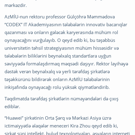
mərkəzdir.
AzMİU-nun rektoru professor Gülçöhrə Məmmədova
“CODEX” IT Akademiyasının tələbələrin innovativ bacarıqlar
qazanması və onların gələcək karyerasında mühüm rol
oynayacağını vurğulayıb. O qeyd edib ki, bu təşəbbüs
universitetin təhsil strategiyasının mühüm hissəsidir və
tələbələrin biliklərini beynəlxalq standartlara uyğun
səviyyədə formalaşdırmaq məqsədi daşıyır. Rektor layihəyə
dəstək verən beynəlxalq və yerli tərəfdaş şirkətlərə
təşəkkürünü bildirərək onların AzMİU tələbələrinin
inkişafında oynayacağı rolu yüksək qiymətləndirib.
Təqdimatda tərəfdaş şirkətlərin nümayəndələri də çıxış
ediblər.
“Huawei” şirkətinin Orta Şərq və Mərkəzi Asiya üzrə
ictimaiyyətlə əlaqələr meneceri Kira Zhou qeyd edib ki,
şirkət süni intellekt, bulud texnologiyaları, əşyaların interneti