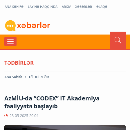
ANA SƏHİFƏ
LAYİHƏ HAQQINDA
ARXİV
XƏBƏRLƏR
ƏLAQƏ
TƏDBİRLƏR
Ana Səhifə
TƏDBİRLƏR
AzMİU-da “CODEX” IT Akademiya
fəaliyyətə başlayıb
23-05-2025
20:04