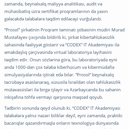
zamanda, beynəlxalq maliyyə analitikası, audit və
mühasibatlıq üzrə sertifikat proqramlarının da yaxın
gələcəkdə tələbələrə təqdim ediləcəyi vurğulanıb.
“Prosol” şirkətinin Proqram təminatı şöbəsinin müdiri Murad
Mustafayev çıxışında bildirib ki, şirkət kibertəhlükəsizlik
sahəsində fəaliyyət göstərir və “CODEX” IT Akademiyası ilə
əməkdaşlıq çərçivəsində virtual laboratoriya layihəsini
təqdim edir. Onun sözlərinə görə, bu laboratoriyada eyni
anda 1000-dən çox tələbə kiberhücum və kibermüdafiə
simulyasiyalarında iştirak edə bilər. “Prosol” beynəlxalq
təcrübəyə əsaslanaraq, xüsusilə İsraildən olan təhlükəsizlik
mütəxəssisləri ilə birgə işləyir və Azərbaycanda bu sahənin
inkişafına töhfə verməyi qarşısına məqsəd qoyub.
Tədbirin sonunda qeyd olunub ki, “CODEX” IT Akademiyası
tələbələrə yalnız nəzəri biliklər deyil, eyni zamanda, praktiki
bacarıqlar qazandırmaqla onların texnologiya dünyasında