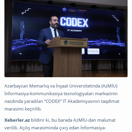
Azərbaycan Memarlıq və İnşaat Universitetində (AzMİU)
İnformasiya-kommunikasiya texnologiyaları mərkəzinin
nəzdində yaradılan “CODEX” IT Akademiyasının təqdimat
mərasimi keçirilib.
Xeberler.az
bildirir ki, bu barədə AzMİU-dan məlumat
verilib. Açılış mərasimində çıxış edən İnformasiya-