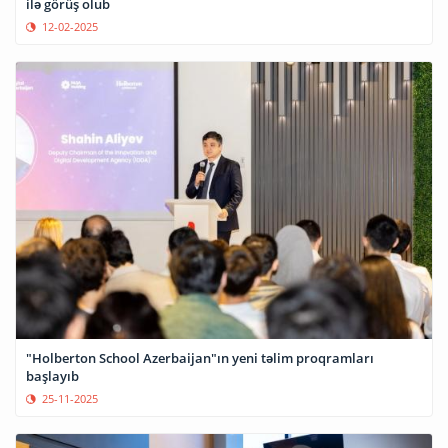
ilə görüş olub
12-02-2025
"Holberton School Azerbaijan"ın yeni təlim proqramları
başlayıb
25-11-2025