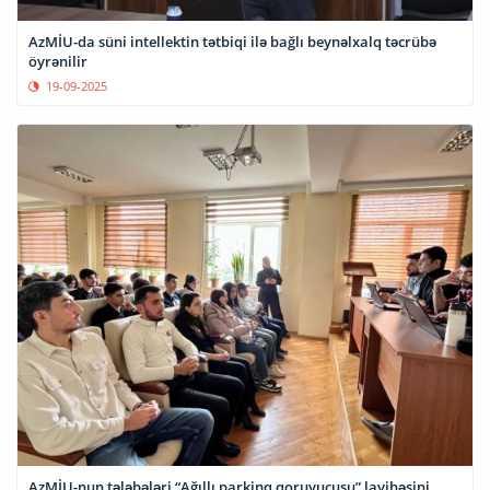
AzMİU-da süni intellektin tətbiqi ilə bağlı beynəlxalq təcrübə
öyrənilir
19-09-2025
AzMİU-nun tələbələri “Ağıllı parkinq qoruyucusu” layihəsini