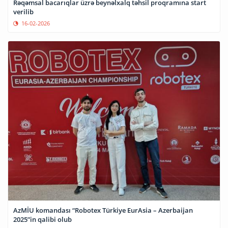
Rəqəmsal bacarıqlar üzrə beynəlxalq təhsil proqramına start
verilib
16-02-2026
AzMİU komandası “Robotex Türkiye EurAsia – Azerbaijan
2025”in qalibi olub