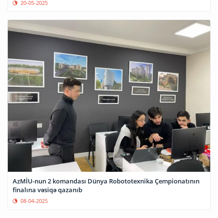
20-05-2025
AzMİU-nun 2 komandası Dünya Robototexnika Çempionatının
finalına vəsiqə qazanıb
08-04-2025