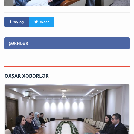
Paylaş
Tweet
ŞƏRHLƏR
OXŞAR XƏBƏRLƏR