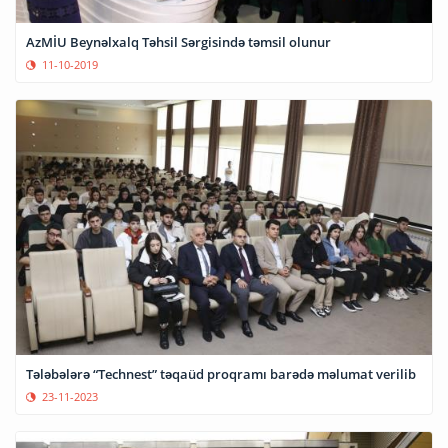
AzMİU Beynəlxalq Təhsil Sərgisində təmsil olunur
11-10-2019
Tələbələrə “Technest” təqaüd proqramı barədə məlumat verilib
23-11-2023