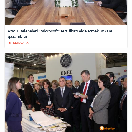
AzMİU tələbələri “Microsoft” sertifikatı əldə etmək imkanı
qazanıblar
14-02-2025