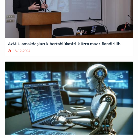
AzMİU əməkdaşları kibertəhlükəsizlik üzrə maarifləndirilib
13-12-2024