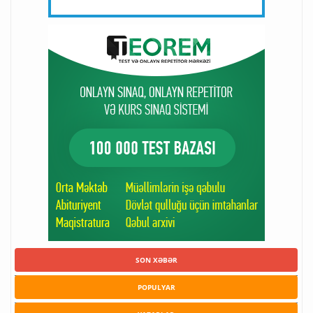
SON XƏBƏR
POPULYAR