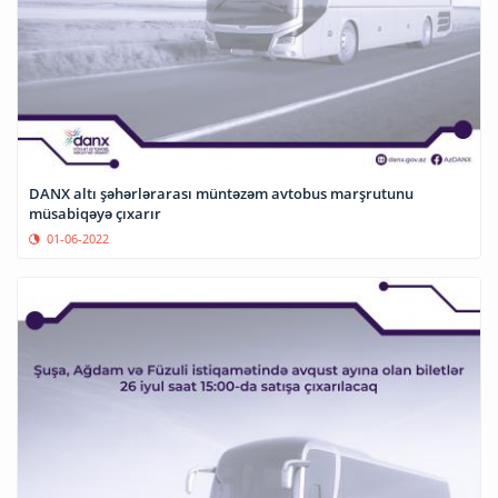
DANX altı şəhərlərarası müntəzəm avtobus marşrutunu
müsabiqəyə çıxarır
01-06-2022