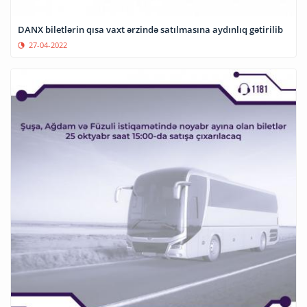
DANX biletlərin qısa vaxt ərzində satılmasına aydınlıq gətirilib
27-04-2022