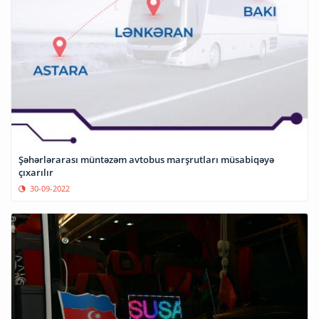
Şəhərlərarası müntəzəm avtobus marşrutları müsabiqəyə
çıxarılır
30-09-2022