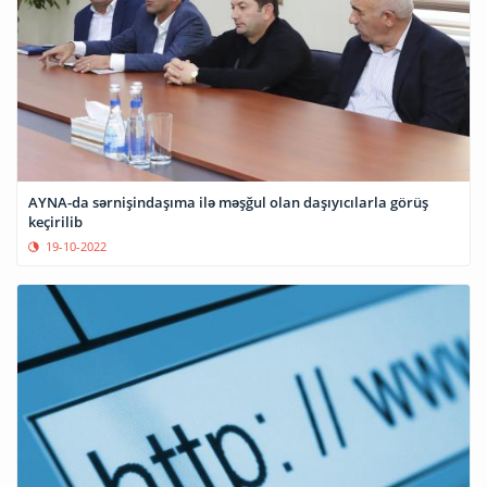
AYNA-da sərnişindaşıma ilə məşğul olan daşıyıcılarla görüş
keçirilib
19-10-2022