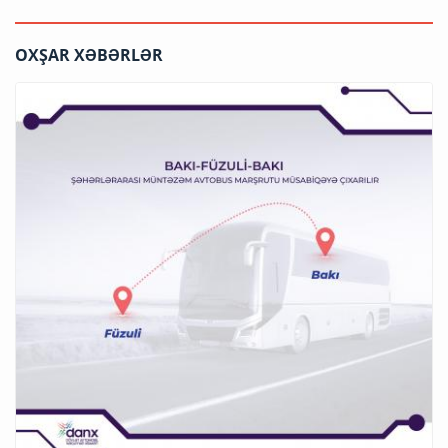
OXŞAR XƏBƏRLƏR