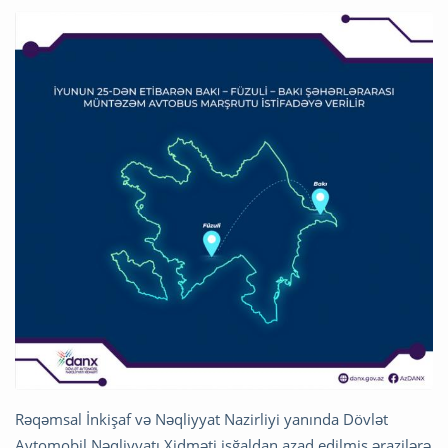
Rəqəmsal İnkişaf və Nəqliyyat Nazirliyi yanında Dövlət
Avtomobil Nəqliyyatı Xidməti işğaldan azad edilmiş ərazilərə