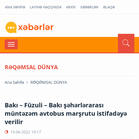
ANA SƏHİFƏ
LAYİHƏ HAQQINDA
ARXİV
XƏBƏRLƏR
ƏLAQƏ
RƏQƏMSAL DÜNYA
Ana Səhifə
RƏQƏMSAL DÜNYA
Bakı – Füzuli – Bakı şəhərlərarası
müntəzəm avtobus marşrutu istifadəyə
verilir
15-06-2022
10:17