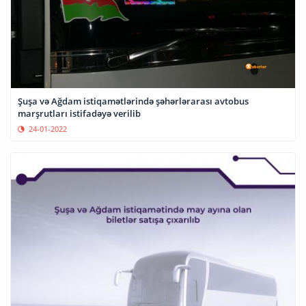
Şuşa və Ağdam istiqamətlərində şəhərlərarası avtobus
marşrutları istifadəyə verilib
24-01-2022