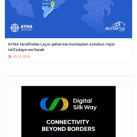
AYNA tərəfindən Laçın şəhərinə müntəzəm avtobus reysi
istifadəyə veriləcək
10-10-2024