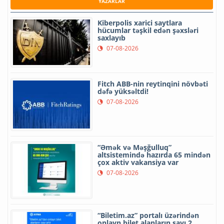
YAZARLAR
Kiberpolis xarici saytlara
hücumlar təşkil edən şəxsləri
saxlayıb
07-08-2026
Fitch ABB-nin reytinqini növbəti
dəfə yüksəltdi!
07-08-2026
“Əmək və Məşğulluq”
altsistemində hazırda 65 mindən
çox aktiv vakansiya var
07-08-2026
“Biletim.az” portalı üzərindən
onlayn bilet alanların sayı 2