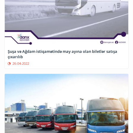
Şuşa və Ağdam istiqamətində may ayına olan biletlər satışa
çıxarılıb
26-04-2022