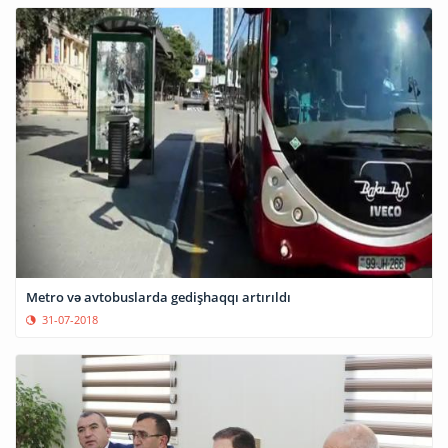
Metro və avtobuslarda gedişhaqqı artırıldı
31-07-2018