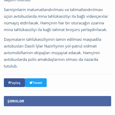
Sərnişinlərin məlumatlandırılması və təlimatlandırılması
üçün avtobuslarda mina təhlükəsizliyi ilə bağlı videoçarxlar
nümayiş etdiriləcək. Həmçinin hər bir oturacağın üzərinə
mina təhlükəsizliyi ilə bağlı təlimat broşürü yerləşdiriləcək.
Daşımaların təhlükəsizliyinin təmin edilməsi məqsədilə
avtobusları Daxili İşlər Nazirliyinin yol-patrul xidməti
avtomobillərinin ekipajları müşayiət edəcək. Həmçinin
avtobuslarda polis əməkdaşlarının olması da nəzərdə
tutulub.
Paylaş
Tweet
ŞƏRHLƏR