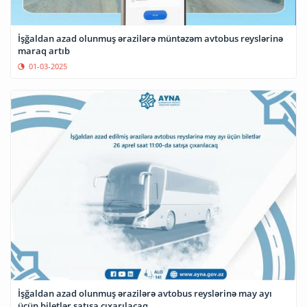
İşğaldan azad olunmuş ərazilərə müntəzəm avtobus reyslərinə
maraq artıb
01-03-2025
İşğaldan azad olunmuş ərazilərə avtobus reyslərinə may ayı
üçün biletlər satışa çıxarılacaq