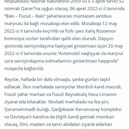
Respublikası Nazirlər Kabinetinin 2009-cu il 3 aprel tarixli 52
nömrəli Qərarı”na uyğun olaraq, 06 aprel 2022-ci il tarixində
“Bakı – Füzuli – Bakı” şəhərlərarası müntəzəm avtobus
marşrutu ilə bağlı müsabiqə elan edib. Müsabiqə 12 may
2022-ci il tarixində keçirilib və fiziki şəxs Xaliq Rüstəmov
komissiya üzvləri tərəfindən qalib elan olunub. Daşıyıcı
qismində sərnişindaşıma fəaliyyəti göstərməsi üçün 20 may
2022-ci il tarixində onunla “Avtomobil nəqliyyatı ilə marşrut
üzrə sərnişindaşıma xidmətlərinin göstərilməsi haqqında”
müqavilə bağlanılıb.
Reyslər, həftədə bir dəfə olmaqla, şənbə günləri təşkil
ediləcək. İlkin mərhələdə sərnişinlər Merdinli kənd məscidi,
Füzuli şəhər mərkəzi və Füzuli Beynəlxalq Hava Limanını
ziyarət edə biləcəklər. Növbəti mərhələdə isə İbə piri,
Qaraməmmədli bulağı, Qarğabazar Karvansaray kompleksi
və Dövlətyarlı kəndinə də (Ağıllı kənd) getmək mümkün
olacaq. Dini, mədəni və tarixi abidələri ziyarət edərkən