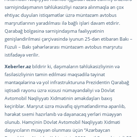
sərnişindaşımanın təhlükəsizliyi nəzərə alınmaqla ən çox
ehtiyac duyulan istiqamətlər üzrə müntəzəm avtobus
marşrutlarının yaradılması ilə bağlı işləri davam etdirir.
Qarabağ bölgəsinə sərnişindaşıma fəaliyyətinin
genişləndirilməsi çərçivəsində iyunun 25-dən etibarən Bakı –
Füzuli – Bakı şəhərlərarası müntəzəm avtobus marşrutu
istifadəyə verilir.
Xeberler.az
bildirir ki, daşımaların təhlükəsizliyinin və
fasiləsizliyinin təmin edilməsi məqsədilə təyinat
məntəqələrinə və yol infrastrukturuna Prezidentin Qarabağ
iqtisadi rayonu üzrə xüsusi nümayəndəliyi və Dövlət
Avtomobil Nəqliyyatı Xidmətinin əməkdaşları baxış
keçiriblər. Marşrut üzrə müvafiq qiymətləndirmə aparılıb,
hərəkət sxemi hazırlanıb və dayanacaq yerləri müəyyən
olunub. Həmçinin Dövlət Avtomobil Nəqliyyatı Xidməti
daşıyıcıların müəyyən olunması üçün “Azərbaycan