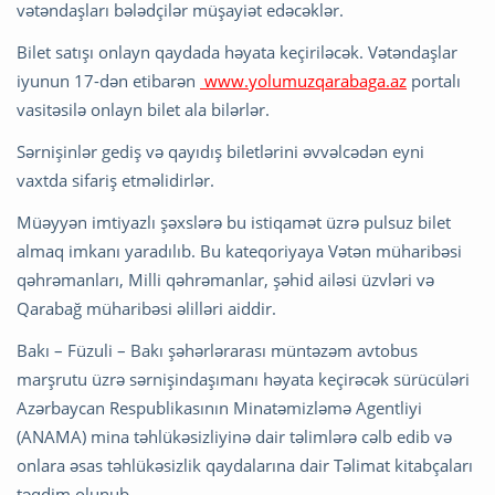
vətəndaşları bələdçilər müşayiət edəcəklər.
Bilet satışı onlayn qaydada həyata keçiriləcək. Vətəndaşlar
iyunun 17-dən etibarən
www.yolumuzqarabaga.az
portalı
vasitəsilə onlayn bilet ala bilərlər.
Sərnişinlər gediş və qayıdış biletlərini əvvəlcədən eyni
vaxtda sifariş etməlidirlər.
Müəyyən imtiyazlı şəxslərə bu istiqamət üzrə pulsuz bilet
almaq imkanı yaradılıb. Bu kateqoriyaya Vətən müharibəsi
qəhrəmanları, Milli qəhrəmanlar, şəhid ailəsi üzvləri və
Qarabağ müharibəsi əlilləri aiddir.
Bakı – Füzuli – Bakı şəhərlərarası müntəzəm avtobus
marşrutu üzrə sərnişindaşımanı həyata keçirəcək sürücüləri
Azərbaycan Respublikasının Minatəmizləmə Agentliyi
(ANAMA) mina təhlükəsizliyinə dair təlimlərə cəlb edib və
onlara əsas təhlükəsizlik qaydalarına dair Təlimat kitabçaları
təqdim olunub.