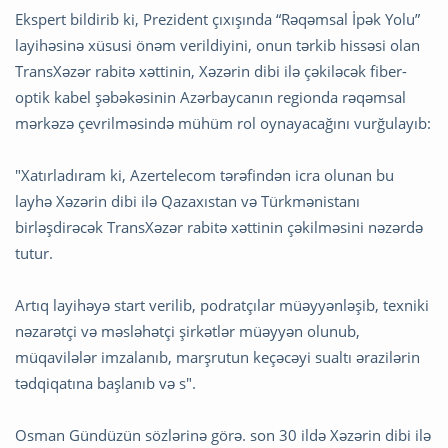
Ekspert bildirib ki, Prezident çıxışında “Rəqəmsal İpək Yolu”
layihəsinə xüsusi önəm verildiyini, onun tərkib hissəsi olan
TransXəzər rabitə xəttinin, Xəzərin dibi ilə çəkiləcək fiber-
optik kabel şəbəkəsinin Azərbaycanın regionda rəqəmsal
mərkəzə çevrilməsində mühüm rol oynayacağını vurğulayıb:
"Xatırladıram ki, Azertelecom tərəfindən icra olunan bu
layhə Xəzərin dibi ilə Qazaxıstan və Türkmənistanı
birləşdirəcək TransXəzər rabitə xəttinin çəkilməsini nəzərdə
tutur.
Artıq layihəyə start verilib, podratçılar müəyyənləşib, texniki
nəzarətçi və məsləhətçi şirkətlər müəyyən olunub,
müqavilələr imzalanıb, marşrutun keçəcəyi sualtı ərazilərin
tədqiqatına başlanıb və s".
Osman Gündüzün sözlərinə görə. son 30 ildə Xəzərin dibi ilə