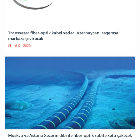
Transxəzər fiber-optik kabel xətləri Azərbaycanı rəqəmsal
mərkəzə çevirəcək
16-01-2020
Moskva və Astana Xəzərin dibi ilə fiber-optik rabitə xətti çəkəcək