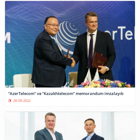
“AzerTelecom” və “Kazakhtelecom” memorandum imzalayıb
28-09-2022