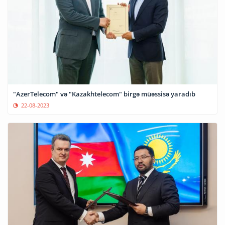
"AzerTelecom" və "Kazakhtelecom" birgə müəssisə yaradıb
22-08-2023