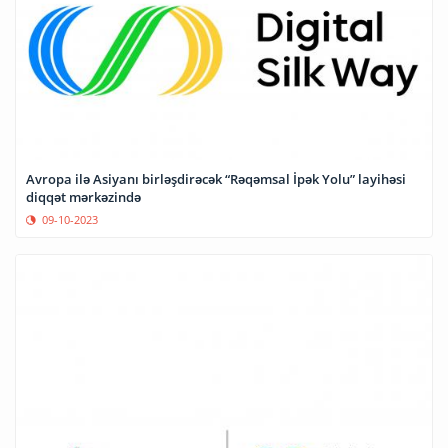
Avropa ilə Asiyanı birləşdirəcək “Rəqəmsal İpək Yolu” layihəsi
diqqət mərkəzində
09-10-2023