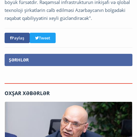
böyük fürsətdir. Rəqəmsal infrastrukturun inkişafı və qlobal
texnoloji şirkətlərin cəlb edilməsi Azərbaycanın bölgədəki
rəqabət qabiliyyətini xeyli gücləndirəcək".
Paylaş
Tweet
ŞƏRHLƏR
OXŞAR XƏBƏRLƏR