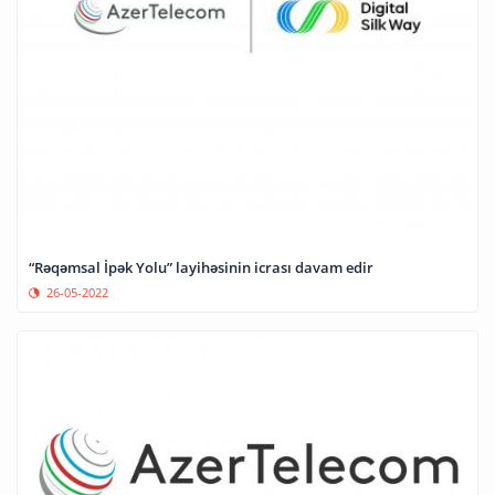
“Rəqəmsal İpək Yolu” layihəsinin icrası davam edir
26-05-2022