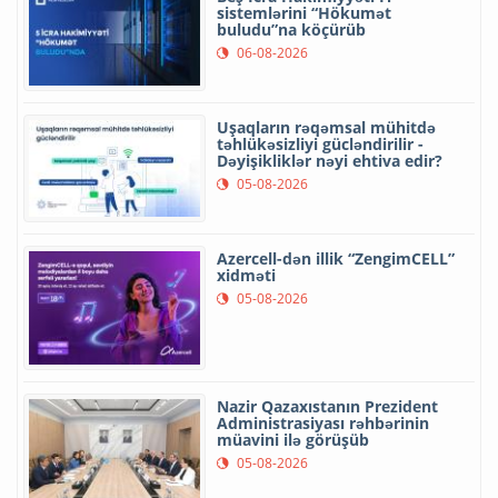
sistemlərini “Hökumət
buludu”na köçürüb
06-08-2026
Uşaqların rəqəmsal mühitdə
təhlükəsizliyi gücləndirilir -
Dəyişikliklər nəyi ehtiva edir?
05-08-2026
Azercell-dən illik “ZengimCELL”
xidməti
05-08-2026
Nazir Qazaxıstanın Prezident
Administrasiyası rəhbərinin
müavini ilə görüşüb
05-08-2026