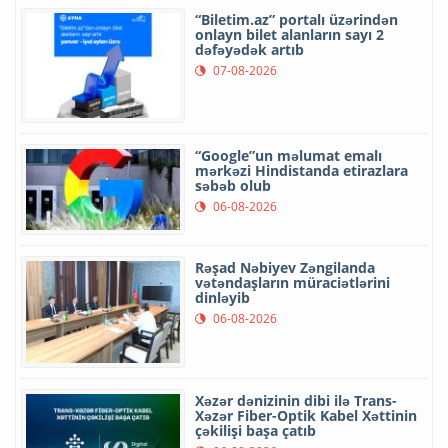
“Biletim.az” portalı üzərindən
onlayn bilet alanların sayı 2
dəfəyədək artıb
07-08-2026
“Google”un məlumat emalı
mərkəzi Hindistanda etirazlara
səbəb olub
06-08-2026
Rəşad Nəbiyev Zəngilanda
vətəndaşların müraciətlərini
dinləyib
06-08-2026
Xəzər dənizinin dibi ilə Trans-
Xəzər Fiber-Optik Kabel Xəttinin
çəkilişi başa çatıb