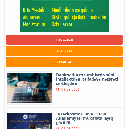
SON XƏBƏR
POPULYAR
YAZARLAR
Danimarka məktəblərdə süni
intellektdən istifadəyə nəzarəti
sərtləşdirir
08-08-2026
“Azərkosmos”un KOSMİK
Akademiyası mükafata layiq
görülüb
08-08-2026