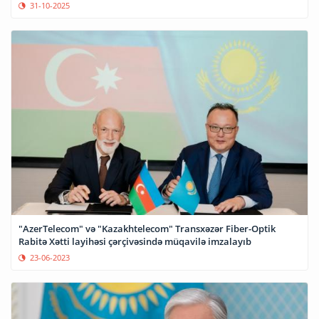
31-10-2025
"AzerTelecom" və "Kazakhtelecom" Transxəzər Fiber-Optik
Rabitə Xətti layihəsi çərçivəsində müqavilə imzalayıb
23-06-2023