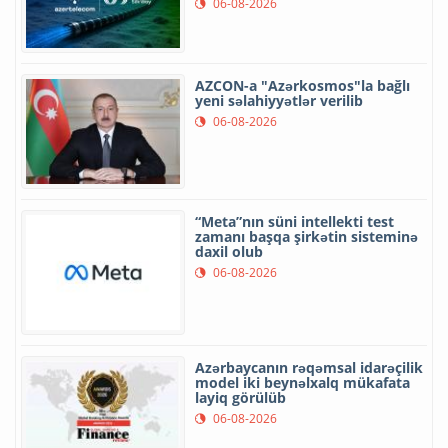
06-08-2026
AZCON-a "Azərkosmos"la bağlı
yeni səlahiyyətlər verilib
06-08-2026
“Meta”nın süni intellekti test
zamanı başqa şirkətin sisteminə
daxil olub
06-08-2026
Azərbaycanın rəqəmsal idarəçilik
model iki beynəlxalq mükafata
layiq görülüb
06-08-2026