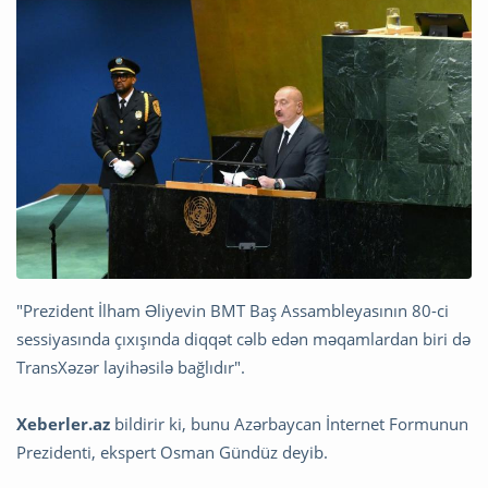
"Prezident İlham Əliyevin BMT Baş Assambleyasının 80-ci
sessiyasında çıxışında diqqət cəlb edən məqamlardan biri də
TransXəzər layihəsilə bağlıdır".
Xeberler.az
bildirir ki, bunu Azərbaycan İnternet Formunun
Prezidenti, ekspert Osman Gündüz deyib.