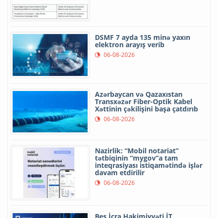
DSMF 7 ayda 135 minə yaxın
elektron arayış verib
06-08-2026
Azərbaycan və Qazaxıstan
Transxəzər Fiber-Optik Kabel
Xəttinin çəkilişini başa çatdırıb
06-08-2026
Nazirlik: “Mobil notariat”
tətbiqinin “mygov”a tam
inteqrasiyası istiqamətində işlər
davam etdirilir
06-08-2026
Beş İcra Hakimiyyəti İT