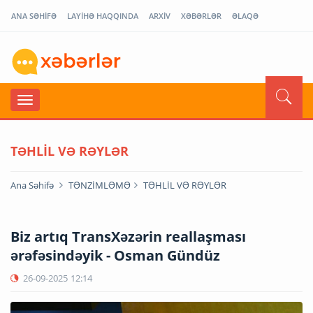
ANA SƏHİFƏ
LAYİHƏ HAQQINDA
ARXİV
XƏBƏRLƏR
ƏLAQƏ
TƏHLİL VƏ RƏYLƏR
Ana Səhifə
TƏNZİMLƏMƏ
TƏHLİL VƏ RƏYLƏR
Biz artıq TransXəzərin reallaşması
ərəfəsindəyik - Osman Gündüz
26-09-2025
12:14