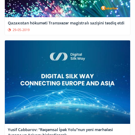
Qazaxıstan hökuməti Transxəzər magistralı sazişini təsdiq etdi
29-05-2019
Yusif Cabbarov: “Rəqəmsal İpək Yolu”nun yeni mərhələsi
Avropa və Asiyanı birləşdirəcək