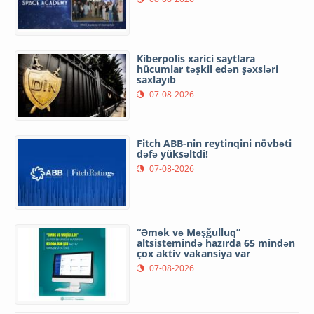
Kiberpolis xarici saytlara
hücumlar təşkil edən şəxsləri
saxlayıb
07-08-2026
Fitch ABB-nin reytinqini növbəti
dəfə yüksəltdi!
07-08-2026
“Əmək və Məşğulluq”
altsistemində hazırda 65 mindən
çox aktiv vakansiya var
07-08-2026