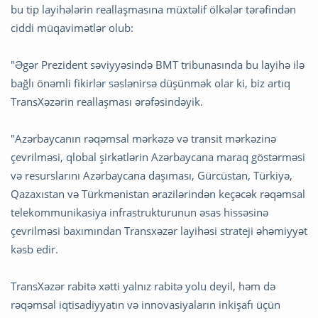
bu tip layihələrin reallaşmasına müxtəlif ölkələr tərəfindən
ciddi müqavimətlər olub:
"Əgər Prezident səviyyəsində BMT tribunasında bu layihə ilə
bağlı önəmli fikirlər səslənirsə düşünmək olar ki, biz artıq
TransXəzərin reallaşması ərəfəsindəyik.
"Azərbaycanın rəqəmsal mərkəzə və transit mərkəzinə
çevrilməsi, qlobal şirkətlərin Azərbaycana maraq göstərməsi
və resurslarını Azərbaycana daşıması, Gürcüstan, Türkiyə,
Qazaxıstan və Türkmənistan ərazilərindən keçəcək rəqəmsal
telekommunikasiya infrastrukturunun əsas hissəsinə
çevrilməsi baxımından Transxəzər layihəsi strateji əhəmiyyət
kəsb edir.
TransXəzər rabitə xətti yalnız rabitə yolu deyil, həm də
rəqəmsal iqtisadiyyatın və innovasiyaların inkişafı üçün