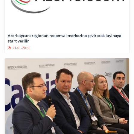
Azərbaycanı regionun rəqəmsal mərkəzinə çevirəcək layihəyə
start verilir
21-01-2019