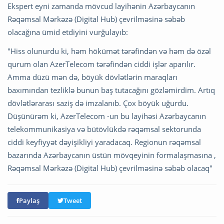
Ekspert eyni zamanda mövcud layihənin Azərbaycanın
Rəqəmsal Mərkəzə (Digital Hub) çevrilməsinə səbəb
olacağına ümid etdiyini vurğulayıb:
"Hiss olunurdu ki, həm hökümət tərəfindən və həm də özəl
qurum olan AzerTelecom tərəfindən ciddi işlər aparılır.
Amma düzü mən də, böyük dövlətlərin maraqları
baxımından tezliklə bunun baş tutacağını gözləmirdim. Artıq
dövlətlərarası saziş də imzalanıb. Çox böyük uğurdu.
Düşünürəm ki, AzerTelecom -un bu layihəsi Azərbaycanın
telekommunikasiya və bütövlükdə rəqəmsal sektorunda
ciddi keyfiyyət dəyişikliyi yaradacaq. Regionun rəqəmsal
bazarında Azərbaycanın üstün mövqeyinin formalaşmasına ,
Rəqəmsal Mərkəzə (Digital Hub) çevrilməsinə səbəb olacaq"
Paylaş
Tweet