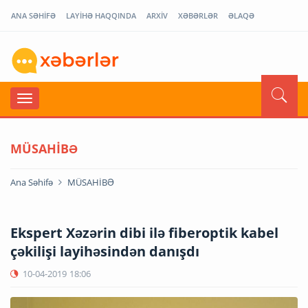
ANA SƏHİFƏ
LAYİHƏ HAQQINDA
ARXİV
XƏBƏRLƏR
ƏLAQƏ
MÜSAHİBƏ
Ana Səhifə
MÜSAHİBƏ
Ekspert Xəzərin dibi ilə fiberoptik kabel
çəkilişi layihəsindən danışdı
10-04-2019
18:06