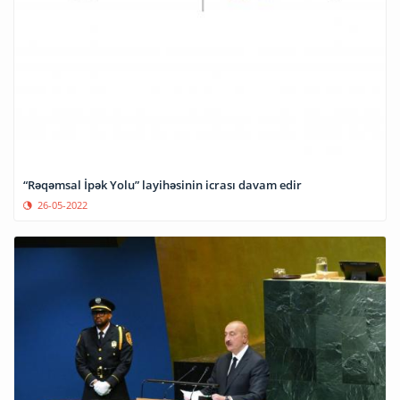
“Rəqəmsal İpək Yolu” layihəsinin icrası davam edir
26-05-2022