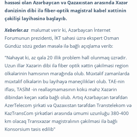
həssəsi olan Azərbaycan və Qazaxıstan arasında Xəzər
dənizinin dibi ilə fiber-optik magistral kabel xəttinin
çəkilişi layihəsinə başlayıb.
Xeberler.az
məlumat verir ki, Azərbaycan İnternet
Forumunun prezidenti, İKT sahəsi üzrə ekspert Osman
Gündüz sözü gedən məsələ ilə bağlı açıqlama verib:
"Nəhayət ki, az qala 20 illik problem həll olunmaq üzrədir.
Uzun illər Xəzərin dibi ilə fiber optik xəttin çəkilməsi region
ölkələrinin hamısının marağında olub. Müxtəlif zamanlarda
müxtəlif ölkələrin bu layihəyə maneçilikləri olub. TAE-nin
iflası, TASİM -in reallaşmamasının kökü məhz Xəzərin
dibindən keçən xətlə bağlı olub. Artıq Azərbaycan tərəfdən
AzerTelecom şirkəti və Qazaxıstan tərəfdən Transtelekom və
KazTransCom şirkətləri arasında ümumi uzunluğu 380-400
km olacaq Tr
ansxəzər magistralının çəkilməsi ilə bağlı
Konsorsium təsis edilib"