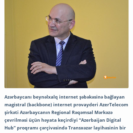
Azərbaycanı beynəlxalq internet şəbəkəsinə bağlayan
magistral (backbone) internet provayderi AzerTelecom
şirkəti Azərbaycanın Regional Rəqəmsal Mərkəzə
çevrilməsi üçün həyata keçirdiyi “Azerbaijan Digital
Hub” proqramı çərçivəsində Transxəzər layihəsinin bir