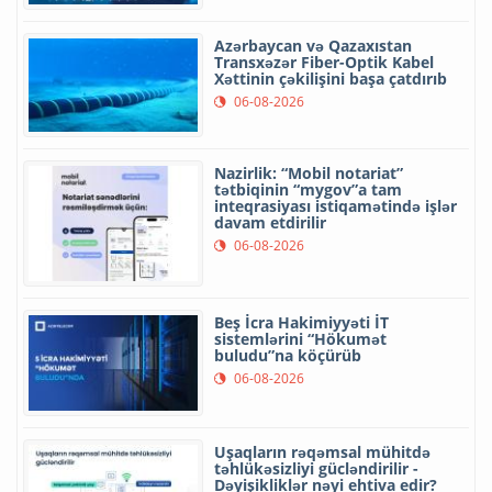
Azərbaycan və Qazaxıstan
Transxəzər Fiber-Optik Kabel
Xəttinin çəkilişini başa çatdırıb
06-08-2026
Nazirlik: “Mobil notariat”
tətbiqinin “mygov”a tam
inteqrasiyası istiqamətində işlər
davam etdirilir
06-08-2026
Beş İcra Hakimiyyəti İT
sistemlərini “Hökumət
buludu”na köçürüb
06-08-2026
Uşaqların rəqəmsal mühitdə
təhlükəsizliyi gücləndirilir -
Dəyişikliklər nəyi ehtiva edir?