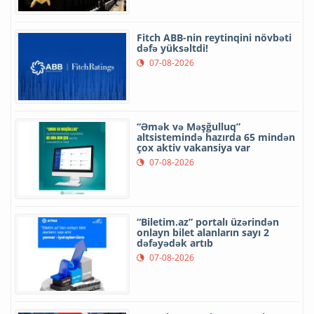
Fitch ABB-nin reytinqini növbəti
dəfə yüksəltdi!
07-08-2026
“Əmək və Məşğulluq”
altsistemində hazırda 65 mindən
çox aktiv vakansiya var
07-08-2026
“Biletim.az” portalı üzərindən
onlayn bilet alanların sayı 2
dəfəyədək artıb
07-08-2026