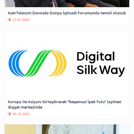
AzerTelecom Davosda Dünya İqtisadi Forumunda təmsil olunub
27-01-2020
Avropa ilə Asiyanı birləşdirəcək “Rəqəmsal İpək Yolu” layihəsi
diqqət mərkəzində
09-10-2023