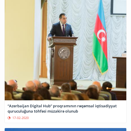
“Azerbaijan Digital Hub” proqramının rəqəmsal iqtisadiyyat
quruculuğuna töhfəsi müzakirə olunub
17-02-2020