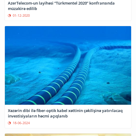
AzerTelecom-un layihəsi “Türkmentel 2020” konfransında
müzakirə edilib
01-12-2020
Xəzərin dibi ilə fiber-optik kabel xəttinin çəkilişinə yatırılacaq
investisiyaların həcmi açıqlanıb
18-06-2024