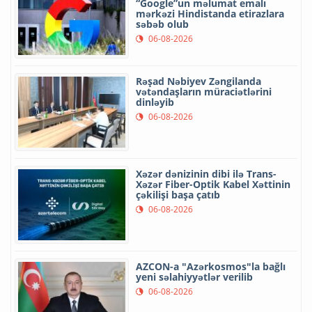
“Google”un məlumat emalı
mərkəzi Hindistanda etirazlara
səbəb olub
06-08-2026
Rəşad Nəbiyev Zəngilanda
vətəndaşların müraciətlərini
dinləyib
06-08-2026
Xəzər dənizinin dibi ilə Trans-
Xəzər Fiber-Optik Kabel Xəttinin
çəkilişi başa çatıb
06-08-2026
AZCON-a "Azərkosmos"la bağlı
yeni səlahiyyətlər verilib
06-08-2026