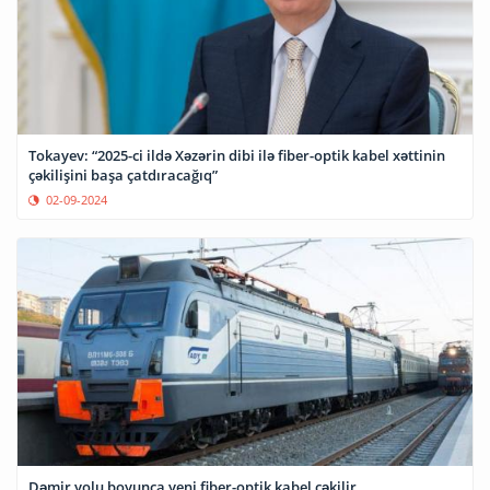
Tokayev: “2025-ci ildə Xəzərin dibi ilə fiber-optik kabel xəttinin
çəkilişini başa çatdıracağıq”
02-09-2024
Dəmir yolu boyunca yeni fiber-optik kabel çəkilir