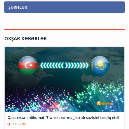
ŞƏRHLƏR
OXŞAR XƏBƏRLƏR
Qazaxıstan hökuməti Transxəzər magistralı sazişini təsdiq etdi
29-05-2019