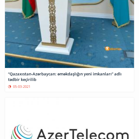
“Qazaxıstan-Azərbaycan: əməkdaşlığın yeni imkanları” adlı
tədbir keçirilib
05-03-2021