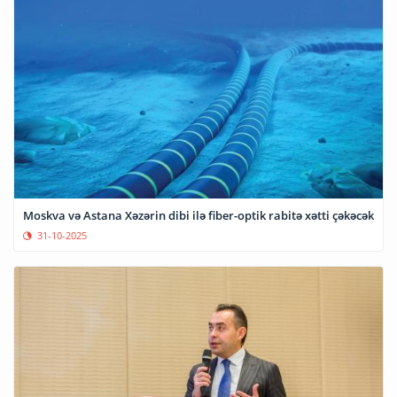
Moskva və Astana Xəzərin dibi ilə fiber-optik rabitə xətti çəkəcək
31-10-2025