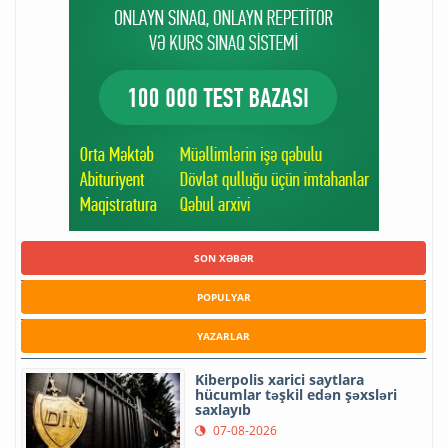
SON XƏBƏR
POPULYAR
YAZARLAR
Kiberpolis xarici saytlara
hücumlar təşkil edən şəxsləri
saxlayıb
07-08-2026