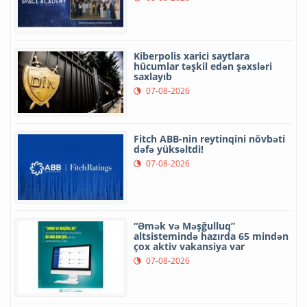
Kiberpolis xarici saytlara
hücumlar təşkil edən şəxsləri
saxlayıb
07-08-2026
Fitch ABB-nin reytinqini növbəti
dəfə yüksəltdi!
07-08-2026
“Əmək və Məşğulluq”
altsistemində hazırda 65 mindən
çox aktiv vakansiya var
07-08-2026