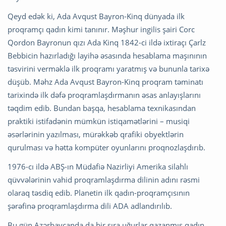
Qeyd edək ki, Ada Avqust Bayron-Kinq dünyada ilk
proqramçı qadın kimi tanınır. Məşhur ingilis şairi Corc
Qordon Bayronun qızı Ada Kinq 1842-ci ildə ixtiraçı Çarlz
Bebbicin hazırladığı layihə əsasında hesablama maşınının
təsvirini verməklə ilk proqramı yaratmış və bununla tarixə
düşüb. Məhz Ada Avqust Bayron-Kinq proqram təminatı
tarixində ilk dəfə proqramlaşdırmanın əsas anlayışlarını
təqdim edib. Bundan başqa, hesablama texnikasından
praktiki istifadənin mümkün istiqamətlərini – musiqi
əsərlərinin yazılması, mürəkkəb qrafiki obyektlərin
qurulması və hətta kompüter oyunlarını proqnozlaşdırıb.
1976-cı ildə ABŞ-ın Müdafiə Nazirliyi Amerika silahlı
qüvvələrinin vahid proqramlaşdırma dilinin adını rəsmi
olaraq təsdiq edib. Planetin ilk qadın-proqramçısının
şərəfinə proqramlaşdırma dili ADA adlandırılıb.
Bu gün Azərbaycanda da bir sıra uğurlar qazanmış qadın