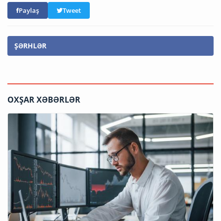
Paylaş
Tweet
ŞƏRHLƏR
OXŞAR XƏBƏRLƏR