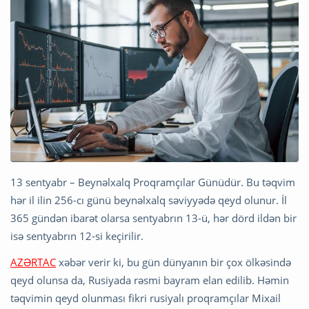
13 sentyabr – Beynəlxalq Proqramçılar Günüdür. Bu təqvim
hər il ilin 256-cı günü beynəlxalq səviyyədə qeyd olunur. İl
365 gündən ibarət olarsa sentyabrın 13-ü, hər dörd ildən bir
isə sentyabrın 12-si keçirilir.
AZƏRTAC
xəbər verir ki, bu gün dünyanın bir çox ölkəsində
qeyd olunsa da, Rusiyada rəsmi bayram elan edilib. Həmin
təqvimin qeyd olunması fikri rusiyalı proqramçılar Mixail