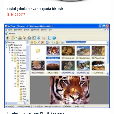
Sosial şəbəkələr vahid çatda birləşir
16-08-2017
Şifrələrinizi qoruyan PULSUZ proqram