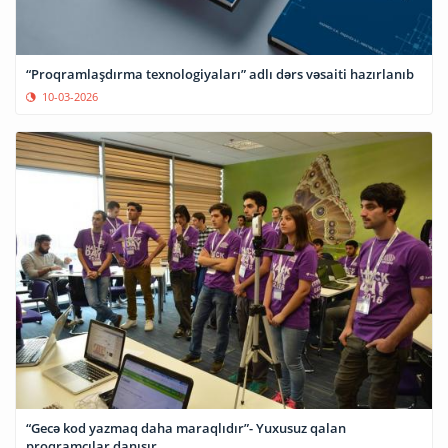
“Proqramlaşdırma texnologiyaları” adlı dərs vəsaiti hazırlanıb
10-03-2026
“Gecə kod yazmaq daha maraqlıdır”- Yuxusuz qalan
proqramçılar danışır