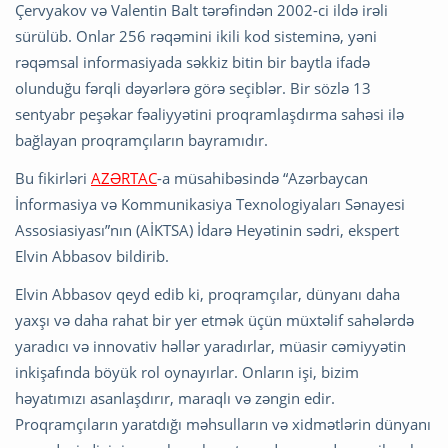
Çervyakov və Valentin Balt tərəfindən 2002-ci ildə irəli
sürülüb. Onlar 256 rəqəmini ikili kod sisteminə, yəni
rəqəmsal informasiyada səkkiz bitin bir baytla ifadə
olunduğu fərqli dəyərlərə görə seçiblər. Bir sözlə 13
sentyabr peşəkar fəaliyyətini proqramlaşdırma sahəsi ilə
bağlayan proqramçıların bayramıdır.
Bu fikirləri
AZƏRTAC
-a müsahibəsində “Azərbaycan
İnformasiya və Kommunikasiya Texnologiyaları Sənayesi
Assosiasiyası”nın (AİKTSA) İdarə Heyətinin sədri, ekspert
Elvin Abbasov bildirib.
Elvin Abbasov qeyd edib ki, proqramçılar, dünyanı daha
yaxşı və daha rahat bir yer etmək üçün müxtəlif sahələrdə
yaradıcı və innovativ həllər yaradırlar, müasir cəmiyyətin
inkişafında böyük rol oynayırlar. Onların işi, bizim
həyatımızı asanlaşdırır, maraqlı və zəngin edir.
Proqramçıların yaratdığı məhsulların və xidmətlərin dünyanı