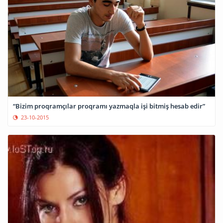
“Bizim proqramçılar proqramı yazmaqla işi bitmiş hesab edir”
23-10-2015