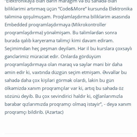
“Elektronikaya olan dərin marağım və bu sahədə olan
biliklərimi artırmaq üçün “Code&More” kursunda Elektronika
təliminə qoşulmuşam. Proqlamlaşdırma biliklərim əsasında
Embedded proqramlaşdırmaya (Mikrokontroller
proqramlaşdırma) yönəlmişəm. Bu təlimlərdən sonra
burada qalıb karyerama təlimçi kimi davam edirəm.
Seçimimdən heç peşman deyiləm. Hər il bu kurslara çoxsaylı
gənclərimiz müraciət edir. Onlarda gördüyüm
proqramlaşdırmaya olan maraq və səylər məni bir daha
əmin edir ki, vaxtında düzgün seçim etmişəm. Əvvəllər bu
sahədə daha çox kişiləri görmək olardı, lakin bu gün
ölkəmizdə xanım proqramçılar var ki, artıq bu sahədə öz
sözünü deyib. Bu çox sevindirici haldır ki, oğlanlarımızla
bərabər qızlarımızda proqramçı olmaq istəyir”, - deyə xanım
proqramçı bildirib. (Azərtac)