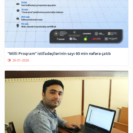
“Milli Proqram” istifadəçilərinin sayı 60 min nəfərə çatıb
26-01-2026