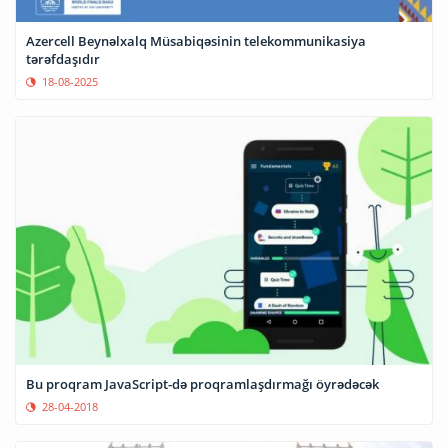
Azercell Beynəlxalq Müsabiqəsinin telekommunikasiya
tərəfdaşıdır
18-08-2025
Bu proqram JavaScript-də proqramlaşdırmağı öyrədəcək
28-04-2018