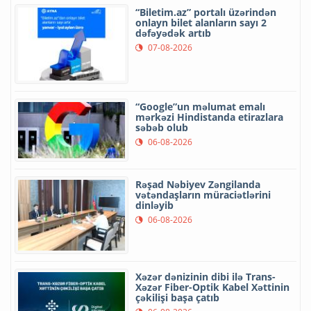
“Biletim.az” portalı üzərindən
onlayn bilet alanların sayı 2
dəfəyədək artıb
07-08-2026
“Google”un məlumat emalı
mərkəzi Hindistanda etirazlara
səbəb olub
06-08-2026
Rəşad Nəbiyev Zəngilanda
vətəndaşların müraciətlərini
dinləyib
06-08-2026
Xəzər dənizinin dibi ilə Trans-
Xəzər Fiber-Optik Kabel Xəttinin
çəkilişi başa çatıb