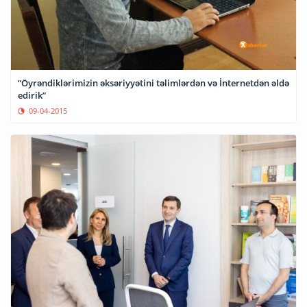
“Öyrəndiklərimizin əksəriyyətini təlimlərdən və İnternetdən əldə
edirik”
09-04-2015