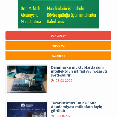
SON XƏBƏR
POPULYAR
YAZARLAR
Danimarka məktəblərdə süni
intellektdən istifadəyə nəzarəti
sərtləşdirir
08-08-2026
“Azərkosmos”un KOSMİK
Akademiyası mükafata layiq
görülüb
08-08-2026