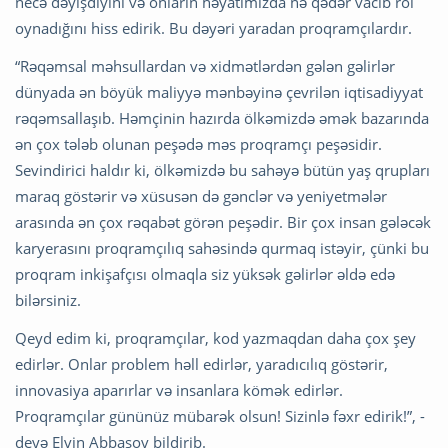
necə dəyişdiyini və onların həyatımızda nə qədər vacib rol
oynadığını hiss edirik. Bu dəyəri yaradan proqramçılardır.
“Rəqəmsal məhsullardan və xidmətlərdən gələn gəlirlər
dünyada ən böyük maliyyə mənbəyinə çevrilən iqtisadiyyat
rəqəmsallaşıb. Həmçinin hazırda ölkəmizdə əmək bazarında
ən çox tələb olunan peşədə məs proqramçı peşəsidir.
Sevindirici haldır ki, ölkəmizdə bu sahəyə bütün yaş qrupları
maraq göstərir və xüsusən də gənclər və yeniyetmələr
arasında ən çox rəqabət görən peşədir. Bir çox insan gələcək
karyerasını proqramçılıq sahəsində qurmaq istəyir, çünki bu
proqram inkişafçısı olmaqla siz yüksək gəlirlər əldə edə
bilərsiniz.
Qeyd edim ki, proqramçılar, kod yazmaqdan daha çox şey
edirlər. Onlar problem həll edirlər, yaradıcılıq göstərir,
innovasiya aparırlar və insanlara kömək edirlər.
Proqramçılar gününüz mübarək olsun! Sizinlə fəxr edirik!”, -
deyə Elvin Abbasov bildirib.