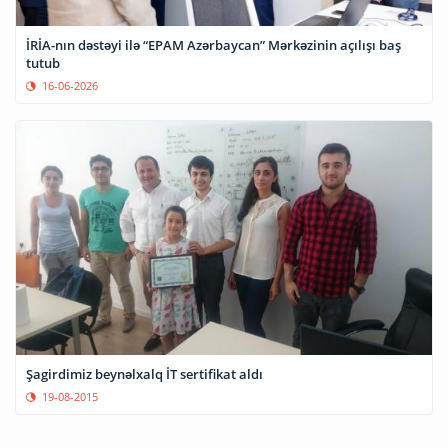
İRİA-nın dəstəyi ilə “EPAM Azərbaycan” Mərkəzinin açılışı baş
tutub
16-06-2026
Şagirdimiz beynəlxalq İT sertifikat aldı
19-08-2015