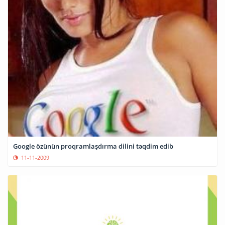
Google özünün proqramlaşdırma dilini təqdim edib
11-11-2009