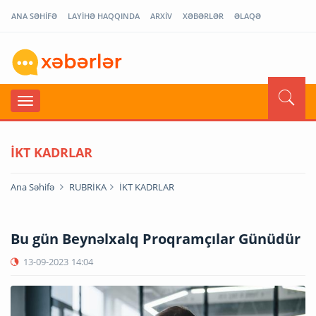
ANA SƏHİFƏ
LAYİHƏ HAQQINDA
ARXİV
XƏBƏRLƏR
ƏLAQƏ
İKT KADRLAR
Ana Səhifə
RUBRİKA
İKT KADRLAR
Bu gün Beynəlxalq Proqramçılar Günüdür
13-09-2023
14:04