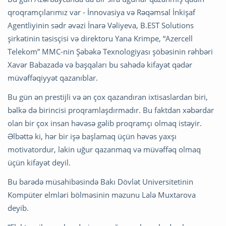
qroqramçılarımız var - İnnovasiya və Rəqəmsal İnkişaf
Agentliyinin sədr əvəzi İnarə Vəliyeva, B.EST Solutions
şirkətinin təsisçisi və direktoru Yana Krimpe, “Azercell
Telekom” MMC-nin Şəbəkə Texnologiyası şöbəsinin rəhbəri
Xavər Babazadə və başqaları bu sahədə kifayət qədər
müvəffəqiyyət qazanıblar.
Bu gün ən prestijli və ən çox qazandıran ixtisaslardan biri,
bəlkə də birincisi proqramlaşdırmadır. Bu faktdan xəbərdar
olan bir çox insan həvəsə gəlib proqramçı olmaq istəyir.
Əlbəttə ki, hər bir işə başlamaq üçün həvəs yaxşı
motivatordur, lakin uğur qazanmaq və müvəffəq olmaq
üçün kifayət deyil.
Bu barədə müsahibəsində Bakı Dövlət Universitetinin
Kompüter elmləri bölməsinin məzunu Lalə Muxtarova
deyib.