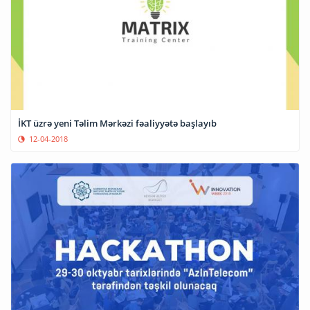
İKT üzrə yeni Təlim Mərkəzi fəaliyyətə başlayıb
12-04-2018