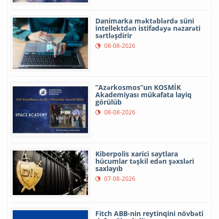
Danimarka məktəblərdə süni
intellektdən istifadəyə nəzarəti
sərtləşdirir
08-08-2026
“Azərkosmos”un KOSMİK
Akademiyası mükafata layiq
görülüb
08-08-2026
Kiberpolis xarici saytlara
hücumlar təşkil edən şəxsləri
saxlayıb
07-08-2026
Fitch ABB-nin reytinqini növbəti