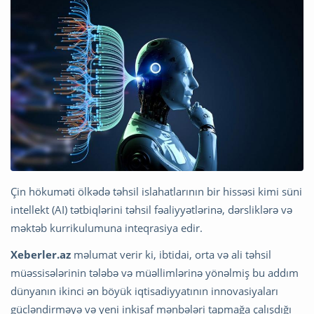
Çin hökuməti ölkədə təhsil islahatlarının bir hissəsi kimi süni
intellekt (AI) tətbiqlərini təhsil fəaliyyətlərinə, dərsliklərə və
məktəb kurrikulumuna inteqrasiya edir.
Xeberler.az
məlumat verir ki, ibtidai, orta və ali təhsil
müəssisələrinin tələbə və müəllimlərinə yönəlmiş bu addım
dünyanın ikinci ən böyük iqtisadiyyatının innovasiyaları
gücləndirməyə və yeni inkişaf mənbələri tapmağa çalışdığı