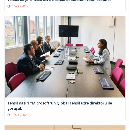
15-08-2017
Təhsil naziri "Microsoft"un Qlobal Təhsil üzrə direktoru ilə
görüşüb
19-05-2026