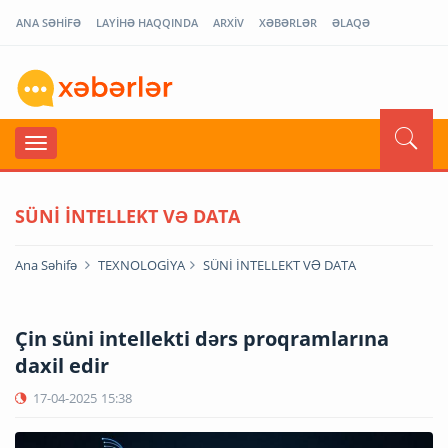
ANA SƏHİFƏ
LAYİHƏ HAQQINDA
ARXİV
XƏBƏRLƏR
ƏLAQƏ
SÜNİ İNTELLEKT VƏ DATA
Ana Səhifə
TEXNOLOGİYA
SÜNİ İNTELLEKT VƏ DATA
Çin süni intellekti dərs proqramlarına
daxil edir
17-04-2025
15:38