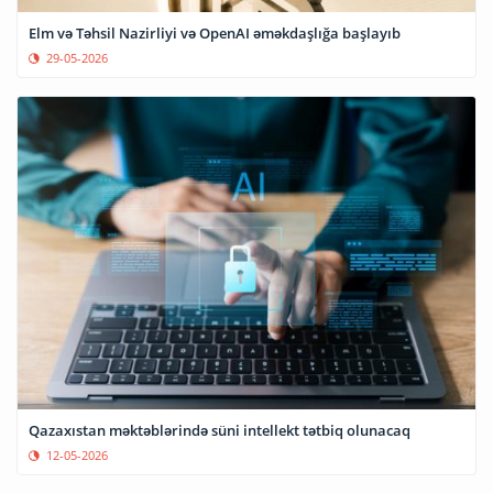
Elm və Təhsil Nazirliyi və OpenAI əməkdaşlığa başlayıb
29-05-2026
Qazaxıstan məktəblərində süni intellekt tətbiq olunacaq
12-05-2026