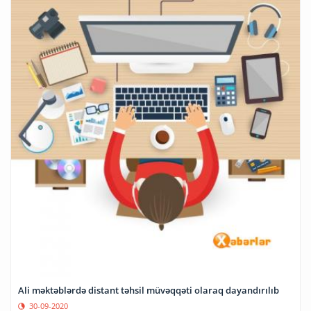
Ali məktəblərdə distant təhsil müvəqqəti olaraq dayandırılıb
30-09-2020