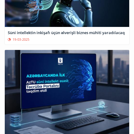
Süni intellektin inkişafı üçün əlverişli biznes mühiti yaradılacaq
19-03-2025