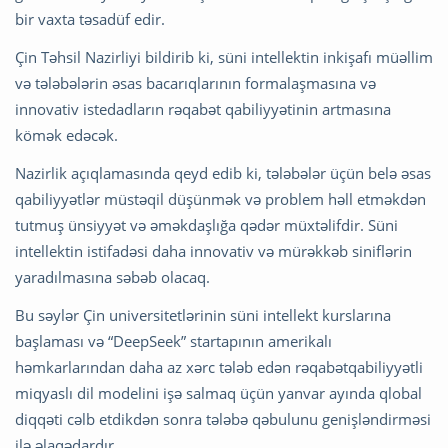
bir vaxta təsadüf edir.
Çin Təhsil Nazirliyi bildirib ki, süni intellektin inkişafı müəllim
və tələbələrin əsas bacarıqlarının formalaşmasına və
innovativ istedadların rəqabət qabiliyyətinin artmasına
kömək edəcək.
Nazirlik açıqlamasında qeyd edib ki, tələbələr üçün belə əsas
qabiliyyətlər müstəqil düşünmək və problem həll etməkdən
tutmuş ünsiyyət və əməkdaşlığa qədər müxtəlifdir. Süni
intellektin istifadəsi daha innovativ və mürəkkəb siniflərin
yaradılmasına səbəb olacaq.
Bu səylər Çin universitetlərinin süni intellekt kurslarına
başlaması və “DeepSeek” startapının amerikalı
həmkarlarından daha az xərc tələb edən rəqabətqabiliyyətli
miqyaslı dil modelini işə salmaq üçün yanvar ayında qlobal
diqqəti cəlb etdikdən sonra tələbə qəbulunu genişləndirməsi
ilə əlaqədardır.