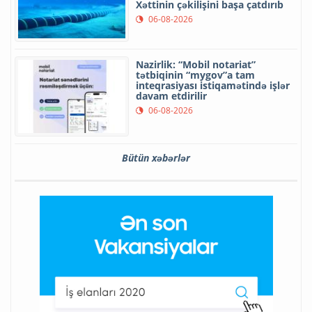
Xəttinin çəkilişini başa çatdırıb
06-08-2026
Nazirlik: “Mobil notariat”
tətbiqinin “mygov”a tam
inteqrasiyası istiqamətində işlər
davam etdirilir
06-08-2026
Bütün xəbərlər