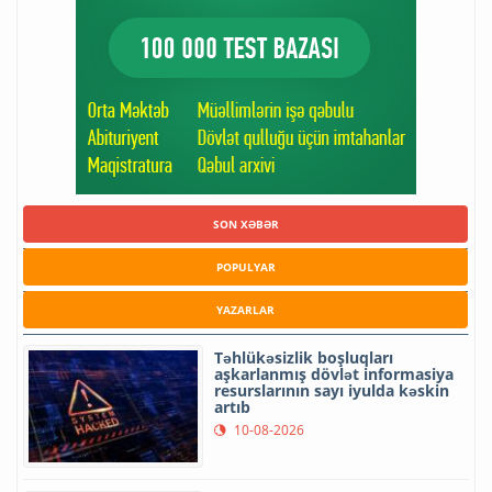
SON XƏBƏR
POPULYAR
YAZARLAR
Təhlükəsizlik boşluqları
aşkarlanmış dövlət informasiya
resurslarının sayı iyulda kəskin
artıb
10-08-2026