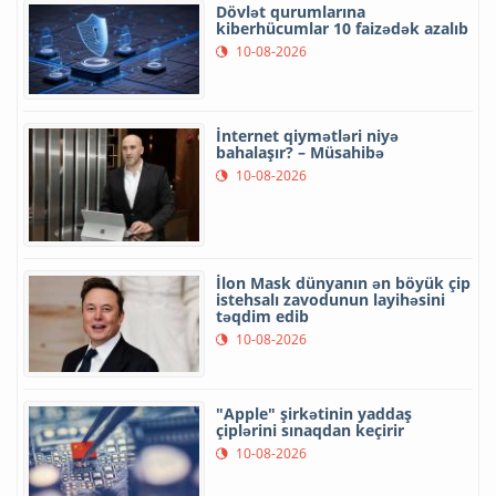
Dövlət qurumlarına
kiberhücumlar 10 faizədək azalıb
10-08-2026
İnternet qiymətləri niyə
bahalaşır? – Müsahibə
10-08-2026
İlon Mask dünyanın ən böyük çip
istehsalı zavodunun layihəsini
təqdim edib
10-08-2026
"Apple" şirkətinin yaddaş
çiplərini sınaqdan keçirir
10-08-2026