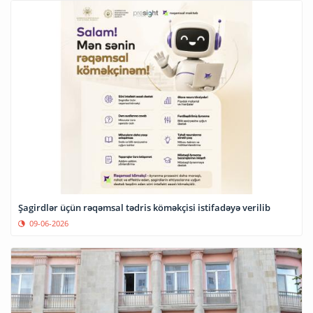
Şagirdlər üçün rəqəmsal tədris köməkçisi istifadəyə verilib
09-06-2026