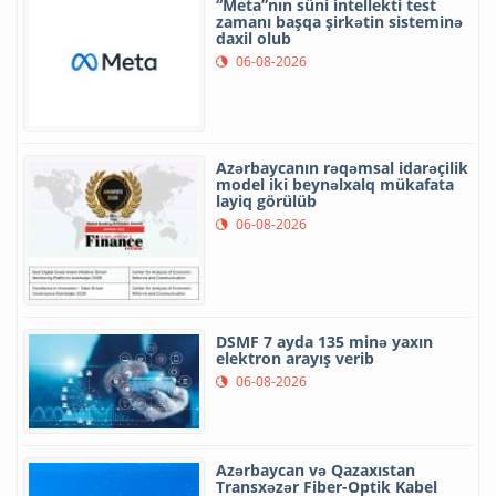
“Meta”nın süni intellekti test
zamanı başqa şirkətin sisteminə
daxil olub
06-08-2026
Azərbaycanın rəqəmsal idarəçilik
model iki beynəlxalq mükafata
layiq görülüb
06-08-2026
DSMF 7 ayda 135 minə yaxın
elektron arayış verib
06-08-2026
Azərbaycan və Qazaxıstan
Transxəzər Fiber-Optik Kabel