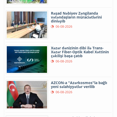
Rəşad Nəbiyev Zəngilanda
vətəndaşların müraciətlərini
dinləyib
06-08-2026
Xəzər dənizinin dibi ilə Trans-
Xəzər Fiber-Optik Kabel Xəttinin
çəkilişi başa çatıb
06-08-2026
AZCON-a "Azərkosmos"la bağlı
yeni səlahiyyətlər verilib
06-08-2026