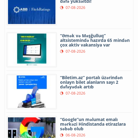
dəfə yüksəltdi!
07-08-2026
“Əmək və Məşğulluq”
altsistemində hazırda 65 mindən
çox aktiv vakansiya var
07-08-2026
“Biletim.az” portalı üzərindən
onlayn bilet alanların sayı 2
dəfəyədək artıb
07-08-2026
“Google”un məlumat emalı
mərkəzi Hindistanda etirazlara
səbəb olub
06-08-2026