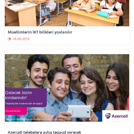
Müəllimlərin İKT bilikləri yoxlanılır
18-09-2019
Azercell tələbələrə aylıq təqaüd verəcək