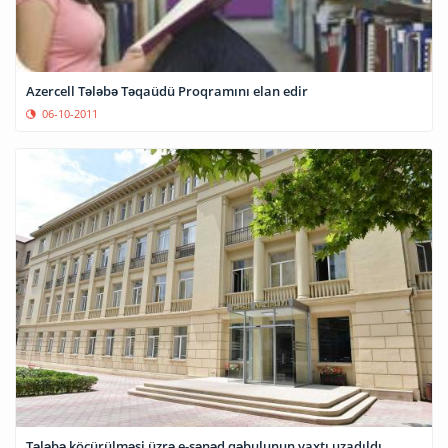
Azercell Tələbə Təqaüdü Proqramını elan edir
06-10-2011
Tələbə köçürülməsi üzrə e-sənəd qəbulunun vaxtı uzadıldı