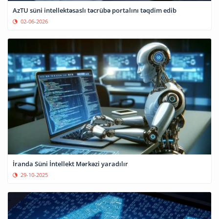
AzTU süni intellektəsaslı təcrübə portalını təqdim edib
02-06-2026
İranda Süni İntellekt Mərkəzi yaradılır
29-10-2025