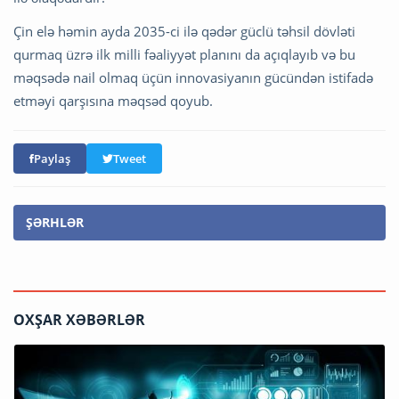
Çin elə həmin ayda 2035-ci ilə qədər güclü təhsil dövləti
qurmaq üzrə ilk milli fəaliyyət planını da açıqlayıb və bu
məqsədə nail olmaq üçün innovasiyanın gücündən istifadə
etməyi qarşısına məqsəd qoyub.
Paylaş
Tweet
ŞƏRHLƏR
OXŞAR XƏBƏRLƏR