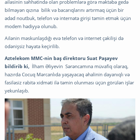
ailəsinin səhhətində olan problemlərə görə məktəbə gedə
bilməyən qızına bilik və bacarıqlarını artırmaq üçün bir
ədəd noutbuk, telefon və internətə girişi təmin etmək üçün
modem hədiyyə olunub.
Ailənin məskunlaşdığı evə telefon və internet çəkilişi də
ödənişsiz həyata keçirilib.
Aztelekom MMC-nin baş direktoru Suat Paşayev
bildirib ki,
İlham Əliyevin Sərəncamına müvafiq olaraq,
hazırda Cocuq Mərcanlıda yaşayacaq əhalinin dayanıqlı və
fasiləsiz rabitə xidməti ilə təmin olunması üçün görülən işlər
yekunlaşıb.