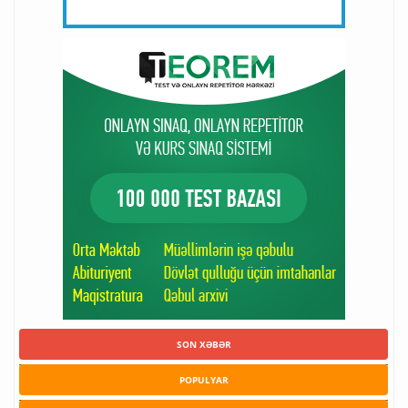
SON XƏBƏR
POPULYAR