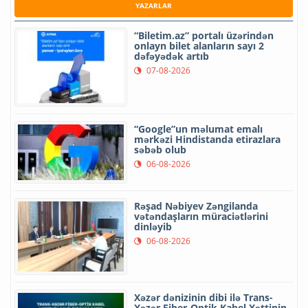
YAZARLAR
“Biletim.az” portalı üzərindən
onlayn bilet alanların sayı 2
dəfəyədək artıb
07-08-2026
“Google”un məlumat emalı
mərkəzi Hindistanda etirazlara
səbəb olub
06-08-2026
Rəşad Nəbiyev Zəngilanda
vətəndaşların müraciətlərini
dinləyib
06-08-2026
Xəzər dənizinin dibi ilə Trans-
Xəzər Fiber-Optik Kabel Xəttinin