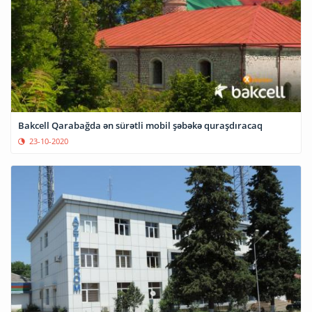
Bakcell Qarabağda ən sürətli mobil şəbəkə quraşdıracaq
23-10-2020