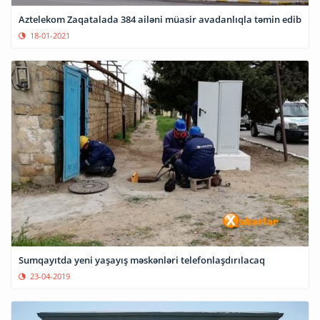
Aztelekom Zaqatalada 384 ailəni müasir avadanlıqla təmin edib
18-01-2021
Sumqayıtda yeni yaşayış məskənləri telefonlaşdırılacaq
23-04-2019