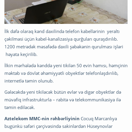
İlk dəfə olaraq kənd daxilində telefon kabellərinin yeraltı
çəkilməsi üçün kabel-kanalizasiya qurğuları quraşdırılıb.
1200 metrədək məsafədə daxili şəbəkənin qurulması işləri
həyata keçirilib.
İlkin mərhələdə kənddə yeni tikilən 50 evin hamısı, həmçinin
məktəb və dövlət əhəmiyyətli obyektlər telefonlaşdırılıb,
internetlə təmin olunub.
Gələcəkdə yeni tikiləcək bütün evlər və digər obyektlər də
müvafiq infrastrukturla – rabitə və telekommunikasiya ilə
təmin ediləcək.
Aztelekom MMC-nin rəhbərliyinin
Cocuq Mərcanlıya
bugünkü səfəri çərçivəsində sakinlərdən Hüseynovlar