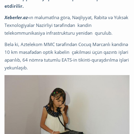
etdirilir.
Xeberler.az
-
ın məlumatlna görə, Nəqliyyat, Rabitə və Yüksək
Texnologiyalar Nazirliyi tərəfindən kəndin
telekommunikasiya infrastrukturu yenidən qurulub.
Belə ki, Aztelekom MMC tərəfindən Cocuq Mərcanlı kəndinə
10 km məsafədən optik kabelin çəkilməsi üçün qazıntı işləri
aparılıb, 64 nömrə tutumlu EATS-in tikinti-quraşdırılma işləri
yekunlaşıb.