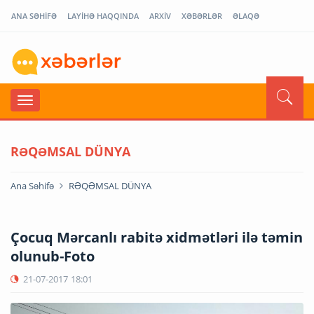
ANA SƏHİFƏ
LAYİHƏ HAQQINDA
ARXİV
XƏBƏRLƏR
ƏLAQƏ
RƏQƏMSAL DÜNYA
Ana Səhifə
RƏQƏMSAL DÜNYA
Çocuq Mərcanlı rabitə xidmətləri ilə təmin
olunub-Foto
21-07-2017
18:01