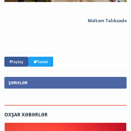
Məltəm Talıbzadə
Paylaş
Tweet
ŞƏRHLƏR
OXŞAR XƏBƏRLƏR