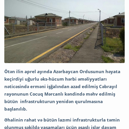
Ötən ilin aprel ayında Azərbaycan Ordusunun həyata
keçirdiyi uğurlu əks-hücum hərbi əməliyyatları
nəticəsində erməni işğalından azad edilmiş Cəbrayıl
rayonunun Cocuq Mərcanlı kəndində məhv edilmiş
bütün infrastrukturun yenidən qurulmasına
başlanılıb.
Əhalinin rahat və bütün lazımi infrastrukturla təmin
olunmuş şəkildə yaşamaları üçün əsaslı işlər davam