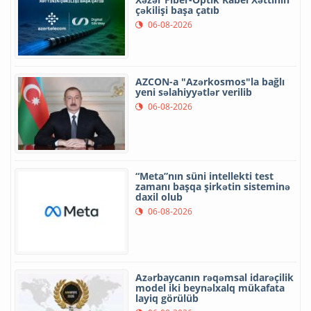
çəkilişi başa çatıb
06-08-2026
AZCON-a "Azərkosmos"la bağlı
yeni səlahiyyətlər verilib
06-08-2026
“Meta”nın süni intellekti test
zamanı başqa şirkətin sisteminə
daxil olub
06-08-2026
Azərbaycanın rəqəmsal idarəçilik
model iki beynəlxalq mükafata
layiq görülüb