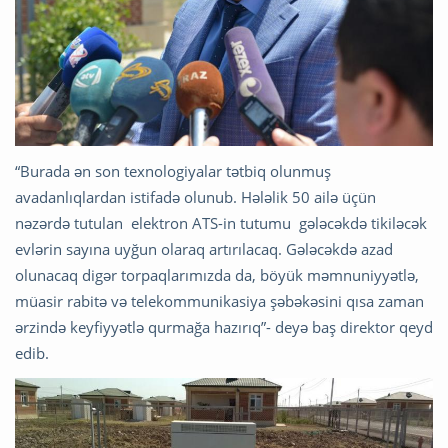
“Burada ən son texnologiyalar tətbiq olunmuş
avadanlıqlardan istifadə olunub. Hələlik 50 ailə üçün
nəzərdə tutulan elektron ATS-in tutumu gələcəkdə tikiləcək
evlərin sayına uyğun olaraq artırılacaq. Gələcəkdə azad
olunacaq digər torpaqlarımızda da, böyük məmnuniyyətlə,
müasir rabitə və telekommunikasiya şəbəkəsini qısa zaman
ərzində keyfiyyətlə qurmağa hazırıq”- deyə baş direktor qeyd
edib.