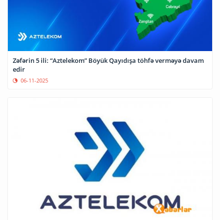
Zəfərin 5 ili: “Aztelekom” Böyük Qayıdışa töhfə verməyə davam
edir
06-11-2025