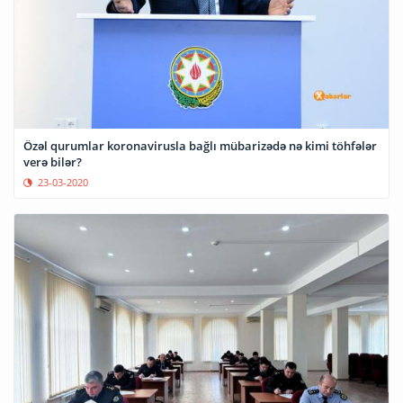
Özəl qurumlar koronavirusla bağlı mübarizədə nə kimi töhfələr
verə bilər?
23-03-2020