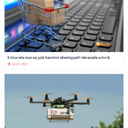
E-ticarətə maraq yük həcmini əhəmiyyətli dərəcədə artırıb
22-01-2021