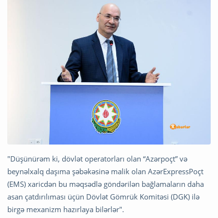
"Düşünürəm ki, dövlət operatorları olan “Azərpoçt” və
beynəlxalq daşıma şəbəkəsinə malik olan AzərExpressPoçt
(EMS) xaricdən bu məqsədlə göndərilən bağlamaların daha
asan çatdırılıması üçün Dövlət Gömrük Komitəsi (DGK) ilə
birgə mexanizm hazırlaya bilərlər".