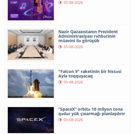
05-08-2026
Nazir Qazaxıstanın Prezident
Administrasiyası rəhbərinin
müavini ilə görüşüb
05-08-2026
"Falcon 9" raketinin bir hissəsi
Ayla toqquşacaq
05-08-2026
“SpaceX” orbitə 10 milyon tona
qədər yük çıxarmağı planlaşdırır
05-08-2026