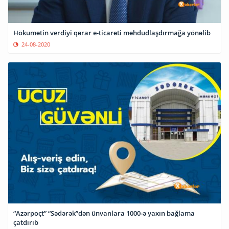
Hökumətin verdiyi qərar e-ticarəti məhdudlaşdırmağa yönəlib
24-08-2020
“Azərpoçt” “Sədərək”dən ünvanlara 1000-ə yaxın bağlama
çatdırıb