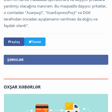
yardımçı olacağına inanıram. Bu məqsədlə daşıyıcı şirkətlər,
o cümlədən "Azərpoçt", "AzərExpressPoçt" və DGK
tərəfindən öncədən açıqlamanın verilməsi də doğru və
faydalı olardı".
Paylaş
Tweet
ŞƏRHLƏR
OXŞAR XƏBƏRLƏR