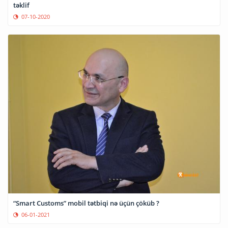
təklif
07-10-2020
“Smart Customs” mobil tətbiqi nə üçün çöküb ?
06-01-2021