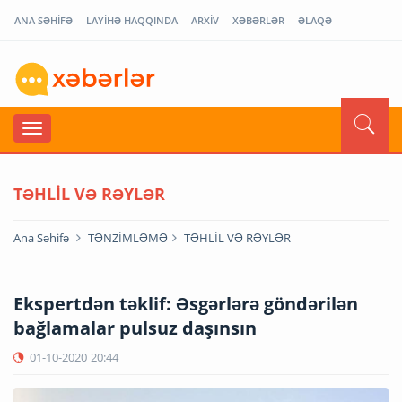
ANA SƏHİFƏ
LAYİHƏ HAQQINDA
ARXİV
XƏBƏRLƏR
ƏLAQƏ
TƏHLİL VƏ RƏYLƏR
Ana Səhifə
TƏNZİMLƏMƏ
TƏHLİL VƏ RƏYLƏR
Ekspertdən təklif: Əsgərlərə göndərilən
bağlamalar pulsuz daşınsın
01-10-2020
20:44