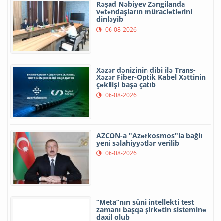
Rəşad Nəbiyev Zəngilanda
vətəndaşların müraciətlərini
dinləyib
06-08-2026
Xəzər dənizinin dibi ilə Trans-
Xəzər Fiber-Optik Kabel Xəttinin
çəkilişi başa çatıb
06-08-2026
AZCON-a "Azərkosmos"la bağlı
yeni səlahiyyətlər verilib
06-08-2026
“Meta”nın süni intellekti test
zamanı başqa şirkətin sisteminə
daxil olub