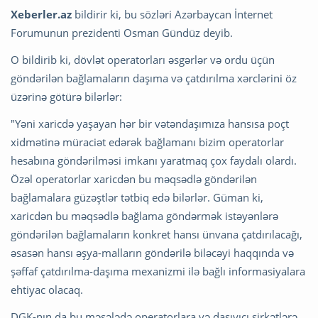
Xeberler.az
bildirir ki, bu sözləri Azərbaycan İnternet
Forumunun prezidenti Osman Gündüz deyib.
O bildirib ki, dövlət operatorları əsgərlər və ordu üçün
göndərilən bağlamaların daşıma və çatdırılma xərclərini öz
üzərinə götürə bilərlər:
"Yəni xaricdə yaşayan hər bir vətəndaşımıza hansısa poçt
xidmətinə müraciət edərək bağlamanı bizim operatorlar
hesabına göndərilməsi imkanı yaratmaq çox faydalı olardı.
Özəl operatorlar xaricdən bu məqsədlə göndərilən
bağlamalara güzəştlər tətbiq edə bilərlər. Güman ki,
xaricdən bu məqsədlə bağlama göndərmək istəyənlərə
göndərilən bağlamaların konkret hansı ünvana çatdırılacağı,
əsasən hansı əşya-malların göndərilə biləcəyi haqqında və
şəffaf çatdırılma-daşıma mexanizmi ilə bağlı informasiyalara
ehtiyac olacaq.
DGK-nın da bu məsələdə operatorlara və daşıyıcı şirkətlərə