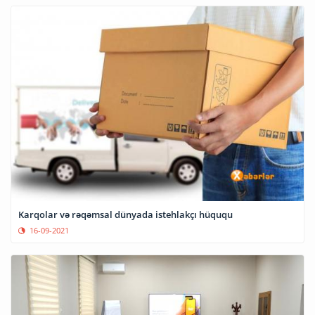
Karqolar və rəqəmsal dünyada istehlakçı hüququ
16-09-2021