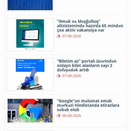
“Əmək və Məşğulluq”
altsistemində hazırda 65 mindən
çox aktiv vakansiya var
07-08-2026
“Biletim.az” portalı üzərindən
onlayn bilet alanların sayı 2
dəfəyədək artıb
07-08-2026
“Google”un məlumat emalı
mərkəzi Hindistanda etirazlara
səbəb olub
06-08-2026