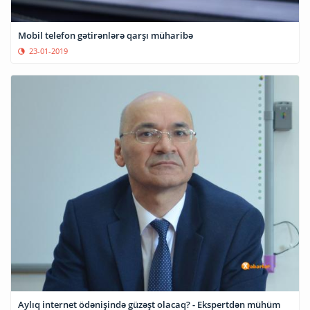
Mobil telefon gətirənlərə qarşı müharibə
23-01-2019
Aylıq internet ödənişində güzəşt olacaq? - Ekspertdən mühüm