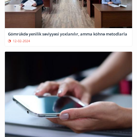
Gömrükdə yenilik səviyyəsi yoxlanılır, amma köhnə metodlarla
12-02-2024