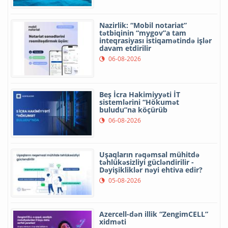
Nazirlik: “Mobil notariat”
tətbiqinin “mygov”a tam
inteqrasiyası istiqamətində işlər
davam etdirilir
06-08-2026
Beş İcra Hakimiyyəti İT
sistemlərini “Hökumət
buludu”na köçürüb
06-08-2026
Uşaqların rəqəmsal mühitdə
təhlükəsizliyi gücləndirilir -
Dəyişikliklər nəyi ehtiva edir?
05-08-2026
Azercell-dən illik “ZengimCELL”
xidməti