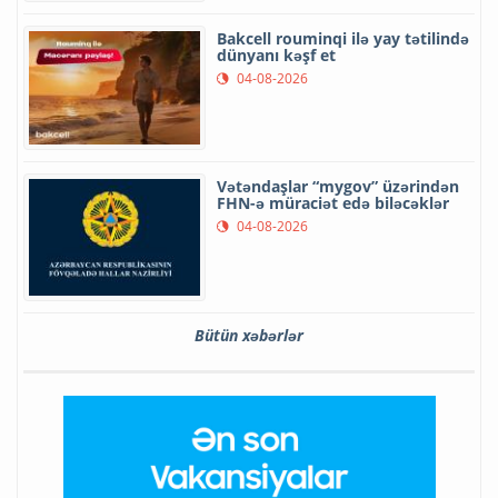
Bakcell rouminqi ilə yay tətilində
dünyanı kəşf et
04-08-2026
Vətəndaşlar “mygov” üzərindən
FHN-ə müraciət edə biləcəklər
04-08-2026
Bütün xəbərlər