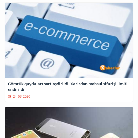
Gömrük qaydaları sərtləşdirildi: Xaricdən məhsul sifarişi limiti
endirildi
24-08-2020