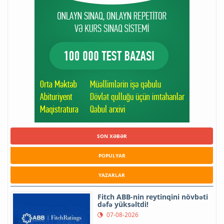
SON XƏBƏR
POPULYAR
YAZARLAR
Fitch ABB-nin reytinqini növbəti
dəfə yüksəltdi!
07-08-2026