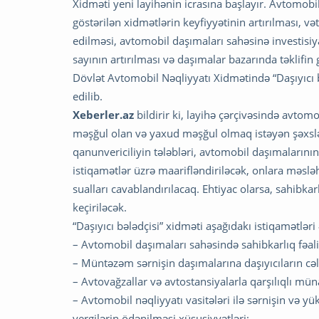
Xidməti yeni layihənin icrasına başlayır. Avtomobi
göstərilən xidmətlərin keyfiyyətinin artırılması
edilməsi, avtomobil daşımaları sahəsinə investisiya
sayının artırılması və daşımalar bazarında təklifin
Dövlət Avtomobil Nəqliyyatı Xidmətində “Daşıyıcı b
edilib.
Xeberler.az
bildirir ki, layihə çərçivəsində avtomo
məşğul olan və yaxud məşğul olmaq istəyən şəxsl
qanunvericiliyin tələbləri, avtomobil daşımalarının
istiqamətlər üzrə maarifləndiriləcək, onlara məsləh
sualları cavablandırılacaq. Ehtiyac olarsa, sahibka
keçiriləcək.
“Daşıyıcı bələdçisi” xidməti aşağıdakı istiqamətləri
– Avtomobil daşımaları sahəsində sahibkarlıq fəaliy
– Müntəzəm sərnişin daşımalarına daşıyıcıların cə
– Avtovağzallar və avtostansiyalarla qarşılıqlı mün
– Avtomobil nəqliyyatı vasitələri ilə sərnişin və y
vergilərin ödənilməsi xüsusiyyətləri;