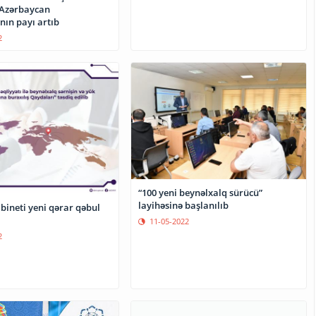
 Azərbaycan
ının payı artıb
2
“100 yeni beynəlxalq sürücü”
layihəsinə başlanılıb
bineti yeni qərar qəbul
11-05-2022
2