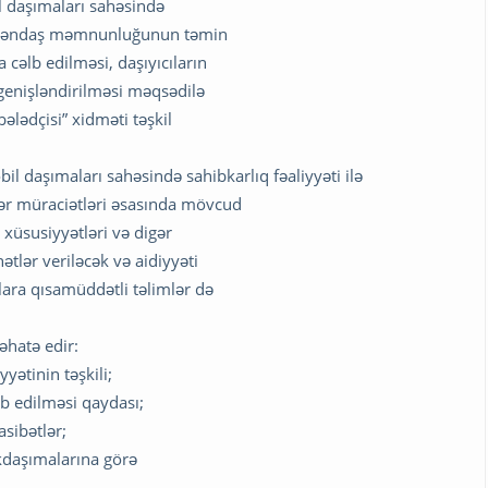
l daşımaları sahəsində
, vətəndaş məmnunluğunun təmin
 cəlb edilməsi, daşıyıcıların
 genişləndirilməsi məqsədilə
ələdçisi” xidməti təşkil
bil daşımaları sahəsində sahibkarlıq fəaliyyəti ilə
ər müraciətləri əsasında mövcud
 xüsusiyyətləri və digər
ətlər veriləcək və aidiyyəti
rlara qısamüddətli təlimlər də
 əhatə edir:
yətinin təşkili;
lb edilməsi qaydası;
asibətlər;
ükdaşımalarına görə