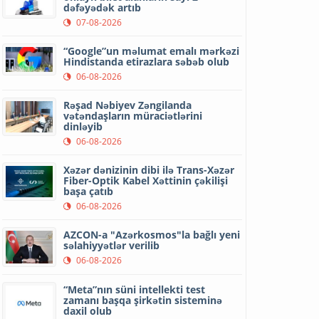
dəfəyədək artıb
07-08-2026
“Google”un məlumat emalı mərkəzi
Hindistanda etirazlara səbəb olub
06-08-2026
Rəşad Nəbiyev Zəngilanda
vətəndaşların müraciətlərini
dinləyib
06-08-2026
Xəzər dənizinin dibi ilə Trans-Xəzər
Fiber-Optik Kabel Xəttinin çəkilişi
başa çatıb
06-08-2026
AZCON-a "Azərkosmos"la bağlı yeni
səlahiyyətlər verilib
06-08-2026
“Meta”nın süni intellekti test
zamanı başqa şirkətin sisteminə
daxil olub