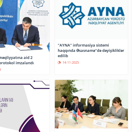
"AYNA" informasiya sistemi
haqqında Əsasnamə"də dəyişikliklər
edilib
nəqliyyatına aid 2
14-11-2025
protokol imzalandı
8