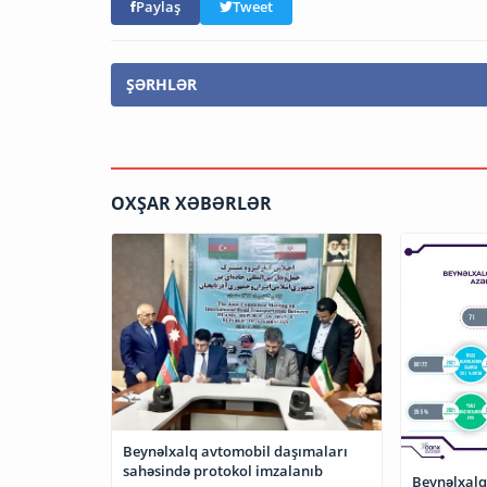
Paylaş
Tweet
ŞƏRHLƏR
OXŞAR XƏBƏRLƏR
Beynəlxalq avtomobil daşımaları
sahəsində protokol imzalanıb
Beynəlxalq