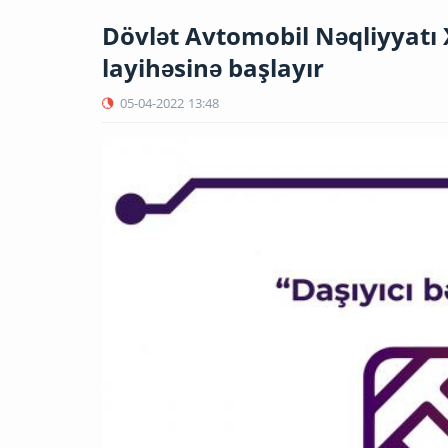
Dövlət Avtomobil Nəqliyyatı X
layihəsinə başlayır
05-04-2022
13:48