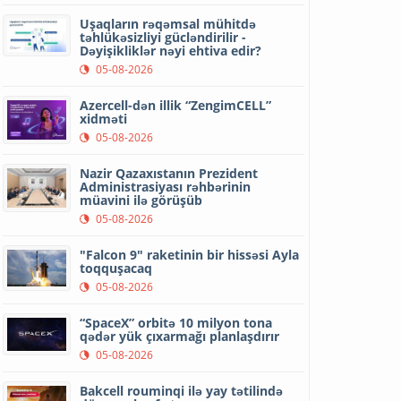
Uşaqların rəqəmsal mühitdə
təhlükəsizliyi gücləndirilir -
Dəyişikliklər nəyi ehtiva edir?
05-08-2026
Azercell-dən illik “ZengimCELL”
xidməti
05-08-2026
Nazir Qazaxıstanın Prezident
Administrasiyası rəhbərinin
müavini ilə görüşüb
05-08-2026
"Falcon 9" raketinin bir hissəsi Ayla
toqquşacaq
05-08-2026
“SpaceX” orbitə 10 milyon tona
qədər yük çıxarmağı planlaşdırır
05-08-2026
Bakcell rouminqi ilə yay tətilində