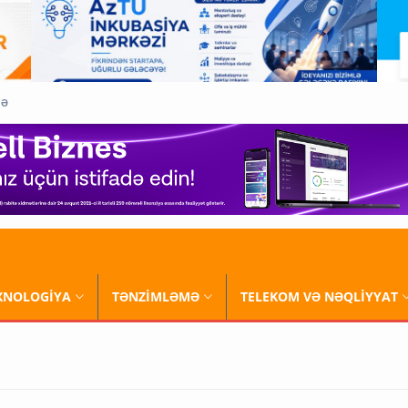
QƏ
XNOLOGİYA
TƏNZİMLƏMƏ
TELEKOM VƏ NƏQLİYYAT