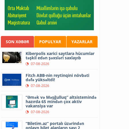
SON XƏBƏR
POPULYAR
YAZARLAR
Kiberpolis xarici saytlara hücumlar
təşkil edən şəxsləri saxlayıb
07-08-2026
Fitch ABB-nin reytinqini növbəti
dəfə yüksəltdi!
07-08-2026
“Əmək və Məşğulluq” altsistemində
hazırda 65 mindən çox aktiv
vakansiya var
07-08-2026
“Biletim.az” portalı üzərindən
onlayn bilet alanların sayı 2