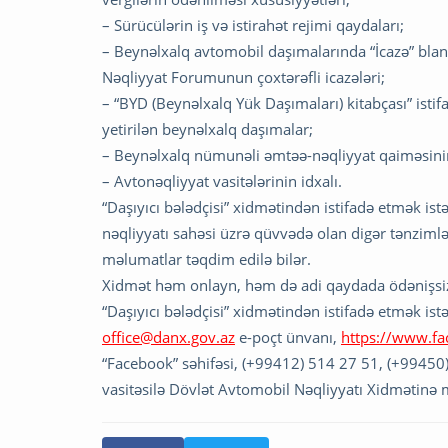
– Sürücülərin iş və istirahət rejimi qaydaları;
– Beynəlxalq avtomobil daşımalarında “İcazə” blan
Nəqliyyat Forumunun çoxtərəfli icazələri;
– “BYD (Beynəlxalq Yük Daşımaları) kitabçası” isti
yetirilən beynəlxalq daşımalar;
– Beynəlxalq nümunəli əmtəə-nəqliyyat qaiməsinin
– Avtonəqliyyat vasitələrinin idxalı.
“Daşıyıcı bələdçisi” xidmətindən istifadə etmək is
nəqliyyatı sahəsi üzrə qüvvədə olan digər tənzim
məlumatlar təqdim edilə bilər.
Xidmət həm onlayn, həm də adi qaydada ödənişsiz 
“Daşıyıcı bələdçisi” xidmətindən istifadə etmək ist
office@danx.gov.az
e-poçt ünvanı,
https://www.f
“Facebook” səhifəsi, (+99412) 514 27 51, (+99450
vasitəsilə Dövlət Avtomobil Nəqliyyatı Xidmətinə m