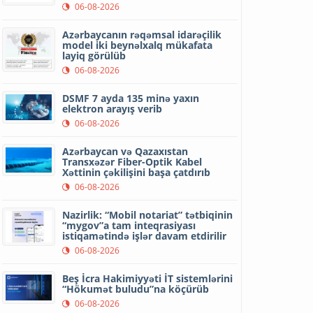
06-08-2026
Azərbaycanın rəqəmsal idarəçilik
model iki beynəlxalq mükafata
layiq görülüb
06-08-2026
DSMF 7 ayda 135 minə yaxın
elektron arayış verib
06-08-2026
Azərbaycan və Qazaxıstan
Transxəzər Fiber-Optik Kabel
Xəttinin çəkilişini başa çatdırıb
06-08-2026
Nazirlik: “Mobil notariat” tətbiqinin
“mygov”a tam inteqrasiyası
istiqamətində işlər davam etdirilir
06-08-2026
Beş İcra Hakimiyyəti İT sistemlərini
“Hökumət buludu”na köçürüb
06-08-2026