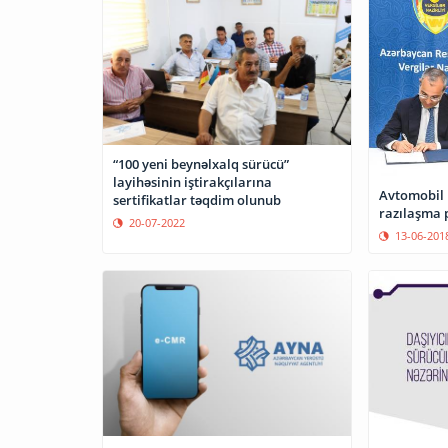
“100 yeni beynəlxalq sürücü”
layihəsinin iştirakçılarına
Avtomobil 
sertifikatlar təqdim olunub
razılaşma 
20-07-2022
13-06-201