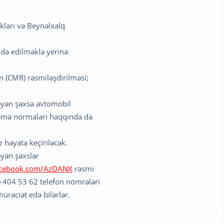
kları və Beynəlxalq
fadə edilməklə yerinə
 (CMR) rəsmiləşdirilməsi;
təyən şəxsə avtomobil
ləmə normaları haqqında da
həyata keçiriləcək.
əyən şəxslər
acebook.com/AzDANX
rəsmi
) 404 53 62 telefon nömrələri
üraciət edə bilərlər.