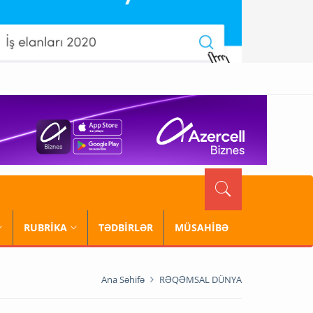
RUBRİKA
TƏDBİRLƏR
MÜSAHİBƏ
Ana Səhifə
RƏQƏMSAL DÜNYA