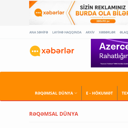
ANA SƏHİFƏ
LAYİHƏ HAQQINDA
ARXİV
XƏBƏRLƏR
ƏLA
RƏQƏMSAL DÜNYA
E - HÖKUMƏT
TE
RƏQƏMSAL DÜNYA