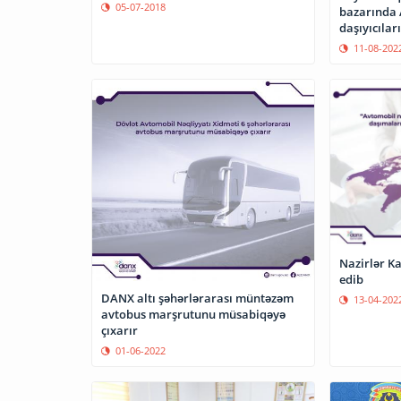
05-07-2018
bazarında
daşıyıcılar
11-08-202
Nazirlər Ka
edib
DANX altı şəhərlərarası müntəzəm
13-04-202
avtobus marşrutunu müsabiqəyə
çıxarır
01-06-2022