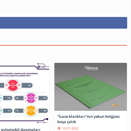
“İcazə blankları”nın yekun bölgüsü
başa çatıb
12-01-2022
 avtomobil daşımaları