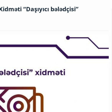
idməti “Daşıyıcı bələdçisi”