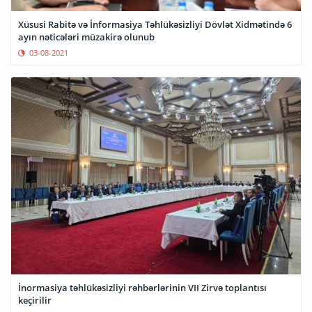
Xüsusi Rabitə və İnformasiya Təhlükəsizliyi Dövlət Xidmətində 6
ayın nəticələri müzakirə olunub
03-08-2021
İnormasiya təhlükəsizliyi rəhbərlərinin VII Zirvə toplantısı
keçirilir