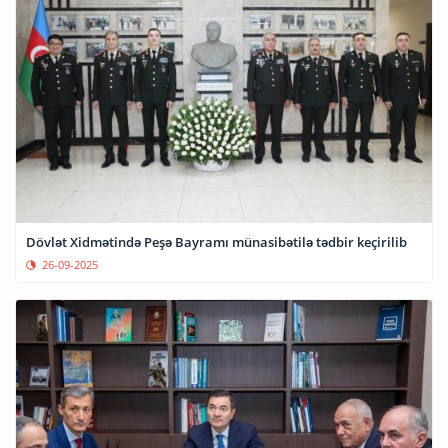
Dövlət Xidmətində Peşə Bayramı münasibətilə tədbir keçirilib
26-09-2025