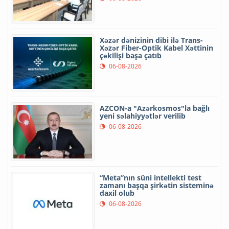
Xəzər dənizinin dibi ilə Trans-
Xəzər Fiber-Optik Kabel Xəttinin
çəkilişi başa çatıb
06-08-2026
AZCON-a "Azərkosmos"la bağlı
yeni səlahiyyətlər verilib
06-08-2026
“Meta”nın süni intellekti test
zamanı başqa şirkətin sisteminə
daxil olub
06-08-2026