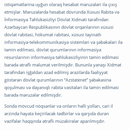
istiqamətlərinə uyğun olaraq hesabat məruzələri ilə çıxış
etmişlər. Məruzələrdə hesabat dövründə Xüsusi Rabitə və
İnformasiya Təhlükəsizliyi Dövlət Xidməti tərəfindən
Azərbaycan Respublikasının dövlət orqanlarının xüsusi
dövlət rabitəsi, hökumət rabitəsi, xüsusi təyinatlı
informasiya-telekommunikasiya sistemləri və şəbəkələri ilə
təmin edilməsi, dövlət qurumlarının informasiya
resurslarının informasiya təhlükəsizliyinin təmin edilməsi
barədə ətraflı məlumat verilmişdir. Bununla yanaşı Xidmət
tərəfindən işğaldan azad edilmiş ərazilərdə fəaliyyət
göstərən dövlət qurumlarının “Azstatenet” şəbəkəsinə
qoşulması və dayanıqlı rabitə vasitələri ilə təmin edilməsi
barədə məruzələr edilmişdir.
Sonda mövcud nöqsanlar və onların həlli yolları, cari il
ərzində həyata keçiriləcək tədbirlər və qarşıda duran
vəzifələr haqqında ətraflı müzakirələr aparılmışdır.