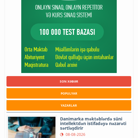
SON XƏBƏR
POPULYAR
YAZARLAR
Danimarka məktəblərdə süni
intellektdən istifadəyə nəzarəti
sərtləşdirir
08-08-2026