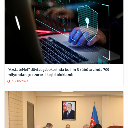
“AzstateNet” dövlət şəbəkəsində bu ilin 3 rübü ərzində 709
milyondan çox zərərli keçid bloklanıb
18-10-2023