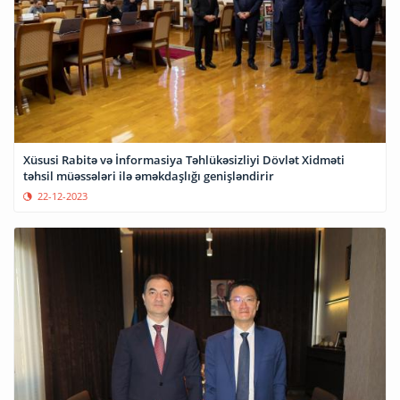
Xüsusi Rabitə və İnformasiya Təhlükəsizliyi Dövlət Xidməti
təhsil müəssələri ilə əməkdaşlığı genişləndirir
22-12-2023