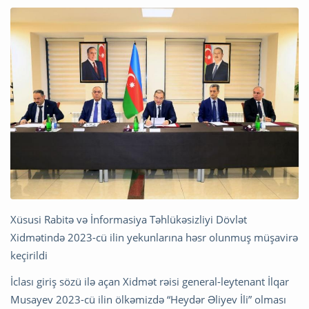
Xüsusi Rabitə və İnformasiya Təhlükəsizliyi Dövlət
Xidmətində 2023-cü ilin yekunlarına həsr olunmuş müşavirə
keçirildi
İclası giriş sözü ilə açan Xidmət rəisi general-leytenant İlqar
Musayev 2023-cü ilin ölkəmizdə “Heydər Əliyev İli” olması