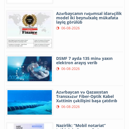
Azərbaycanın rəqəmsal idarəçilik
model iki beynəlxalq mükafata
layiq görülüb
06-08-2026
DSMF 7 ayda 135 minə yaxın
elektron arayış verib
06-08-2026
Azərbaycan və Qazaxıstan
Transxəzər Fiber-Optik Kabel
Xəttinin çəkilişini başa çatdırıb
06-08-2026
Nazirlik: “Mobil notariat”