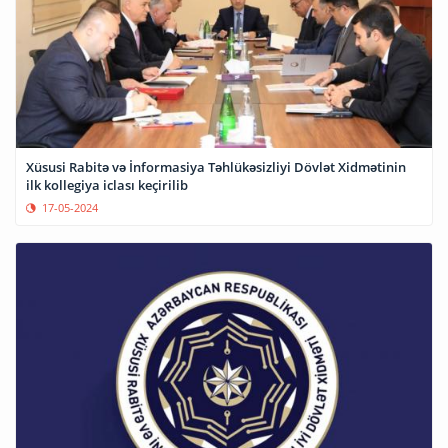
Xüsusi Rabitə və İnformasiya Təhlükəsizliyi Dövlət Xidmətinin
ilk kollegiya iclası keçirilib
17-05-2024