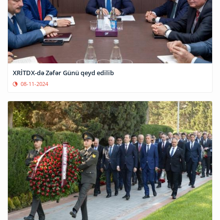
XRİTDX-də Zəfər Günü qeyd edilib
08-11-2024