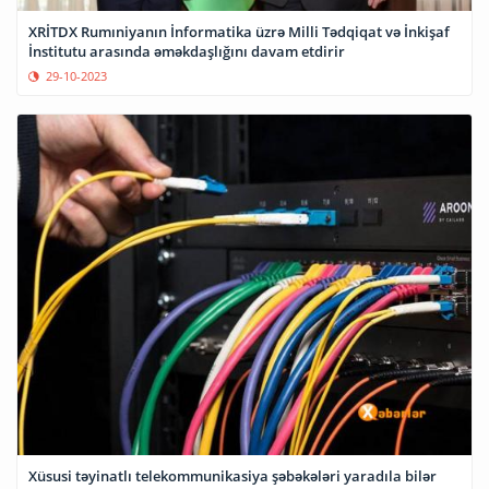
XRİTDX Rumıniyanın İnformatika üzrə Milli Tədqiqat və İnkişaf
İnstitutu arasında əməkdaşlığını davam etdirir
29-10-2023
Xüsusi təyinatlı telekommunikasiya şəbəkələri yaradıla bilər