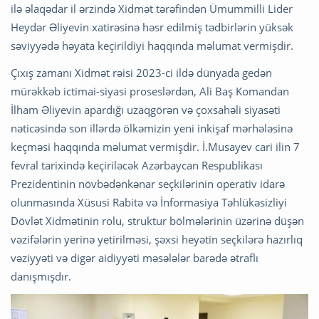
ilə əlaqədar il ərzində Xidmət tərəfindən Ümummilli Lider
Heydər Əliyevin xatirəsinə həsr edilmiş tədbirlərin yüksək
səviyyədə həyata keçirildiyi haqqında məlumat vermişdir.
Çıxış zamanı Xidmət rəisi 2023-ci ildə dünyada gedən
mürəkkəb ictimai-siyasi proseslərdən, Ali Baş Komandan
İlham Əliyevin apardığı uzaqgörən və çoxsahəli siyasəti
nəticəsində son illərdə ölkəmizin yeni inkişaf mərhələsinə
keçməsi haqqında məlumat vermişdir. İ.Musayev cari ilin 7
fevral tarixində keçiriləcək Azərbaycan Respublikası
Prezidentinin növbədənkənar seçkilərinin operativ idarə
olunmasında Xüsusi Rabitə və İnformasiya Təhlükəsizliyi
Dövlət Xidmətinin rolu, struktur bölmələrinin üzərinə düşən
vəzifələrin yerinə yetirilməsi, şəxsi heyətin seçkilərə hazırlıq
vəziyyəti və digər aidiyyəti məsələlər barədə ətraflı
danışmışdır.