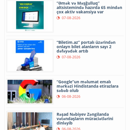
“Əmək və Məşğulluq”
altsistemində hazırda 65 mindən
çox aktiv vakansiya var
07-08-2026
“Biletim.az” portalı üzərindən
onlayn bilet alanların sayı 2
dəfəyədək artıb
07-08-2026
“Google”un məlumat emalı
mərkəzi Hindistanda etirazlara
səbəb olub
06-08-2026
Rəşad Nəbiyev Zəngilanda
vətəndaşların müraciətlərini
dinləyib
06-08-2026