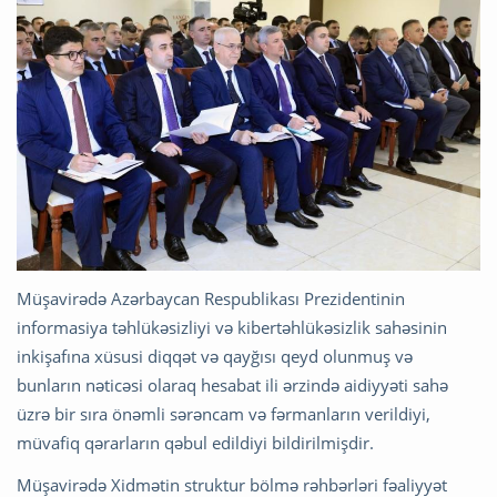
Müşavirədə Azərbaycan Respublikası Prezidentinin
informasiya təhlükəsizliyi və kibertəhlükəsizlik sahəsinin
inkişafına xüsusi diqqət və qayğısı qeyd olunmuş və
bunların nəticəsi olaraq hesabat ili ərzində aidiyyəti sahə
üzrə bir sıra önəmli sərəncam və fərmanların verildiyi,
müvafiq qərarların qəbul edildiyi bildirilmişdir.
Müşavirədə Xidmətin struktur bölmə rəhbərləri fəaliyyət