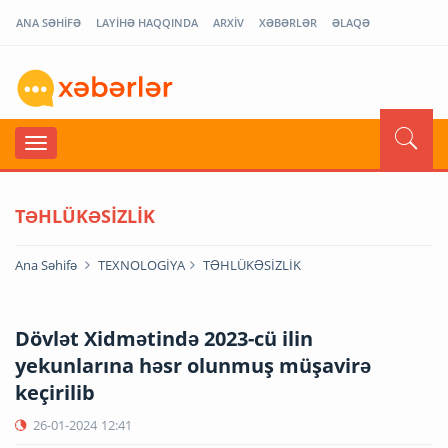
ANA SƏHİFƏ
LAYİHƏ HAQQINDA
ARXİV
XƏBƏRLƏR
ƏLAQƏ
TƏHLÜKƏSİZLİK
Ana Səhifə
TEXNOLOGİYA
TƏHLÜKƏSİZLİK
Dövlət Xidmətində 2023-cü ilin
yekunlarına həsr olunmuş müşavirə
keçirilib
26-01-2024
12:41