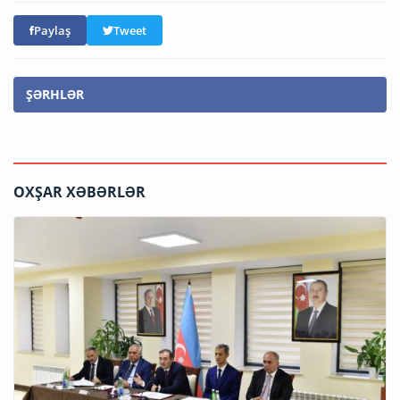
Paylaş
Tweet
ŞƏRHLƏR
OXŞAR XƏBƏRLƏR