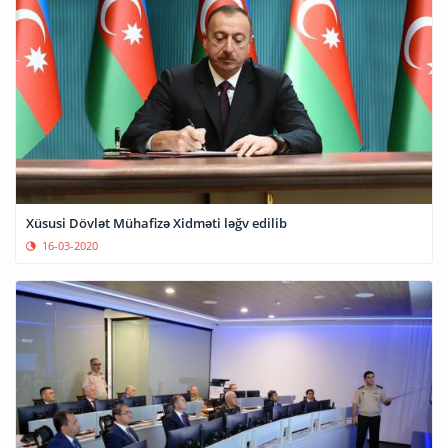
Xüsusi Dövlət Mühafizə Xidməti ləğv edilib
16-03-2020