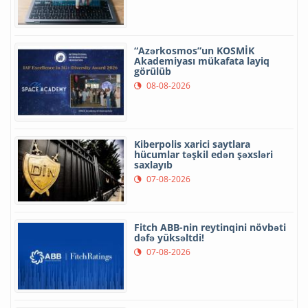
“Azərkosmos”un KOSMİK
Akademiyası mükafata layiq
görülüb
08-08-2026
Kiberpolis xarici saytlara
hücumlar təşkil edən şəxsləri
saxlayıb
07-08-2026
Fitch ABB-nin reytinqini növbəti
dəfə yüksəltdi!
07-08-2026