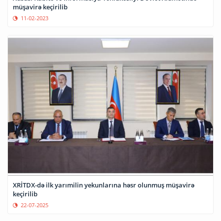
müşavirə keçirilib
11-02-2023
XRİTDX-də ilk yarımilin yekunlarına həsr olunmuş müşavirə
keçirilib
22-07-2025