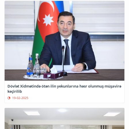
Dövlət Xidmətində ötən ilin yekunlarına həsr olunmuş müşavirə
keçirilib
19-02-2025