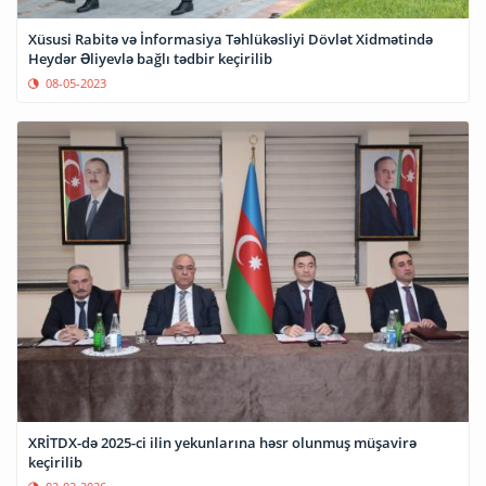
Xüsusi Rabitə və İnformasiya Təhlükəsliyi Dövlət Xidmətində
Heydər Əliyevlə bağlı tədbir keçirilib
08-05-2023
XRİTDX-də 2025-ci ilin yekunlarına həsr olunmuş müşavirə
keçirilib