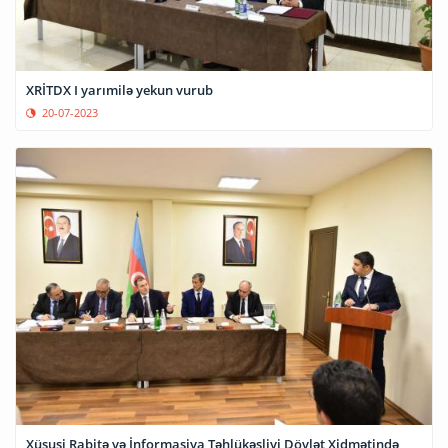
XRİTDX I yarımilə yekun vurub
20-07-2023
Xüsusi Rabitə və İnformasiya Təhlükəsliyi Dövlət Xidmətində