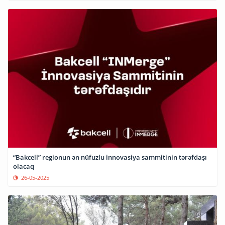
“Bakcell” regionun ən nüfuzlu innovasiya sammitinin tərəfdaşı
olacaq
26-05-2025