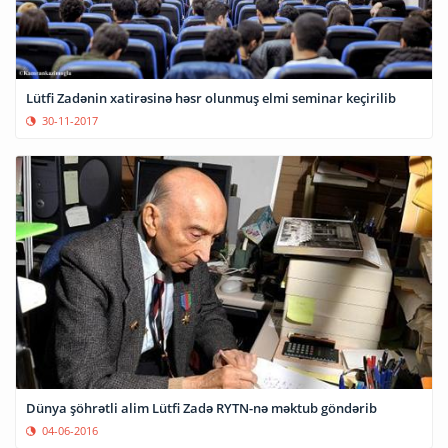
Lütfi Zadənin xatirəsinə həsr olunmuş elmi seminar keçirilib
30-11-2017
Dünya şöhrətli alim Lütfi Zadə RYTN-nə məktub göndərib
04-06-2016