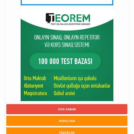
SON XƏBƏR
POPULYAR
YAZARLAR