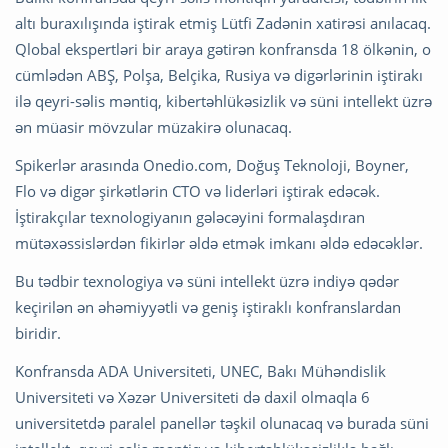
altı buraxılışında iştirak etmiş Lütfi Zadənin xatirəsi anılacaq.
Qlobal ekspertləri bir araya gətirən konfransda 18 ölkənin, o
cümlədən ABŞ, Polşa, Belçika, Rusiya və digərlərinin iştirakı
ilə qeyri-səlis məntiq, kibertəhlükəsizlik və süni intellekt üzrə
ən müasir mövzular müzakirə olunacaq.
Spikerlər arasında Onedio.com, Doğuş Teknoloji, Boyner,
Flo və digər şirkətlərin CTO və liderləri iştirak edəcək.
İştirakçılar texnologiyanın gələcəyini formalaşdıran
mütəxəssislərdən fikirlər əldə etmək imkanı əldə edəcəklər.
Bu tədbir texnologiya və süni intellekt üzrə indiyə qədər
keçirilən ən əhəmiyyətli və geniş iştiraklı konfranslardan
biridir.
Konfransda ADA Universiteti, UNEC, Bakı Mühəndislik
Universiteti və Xəzər Universiteti də daxil olmaqla 6
universitetdə paralel panellər təşkil olunacaq və burada süni