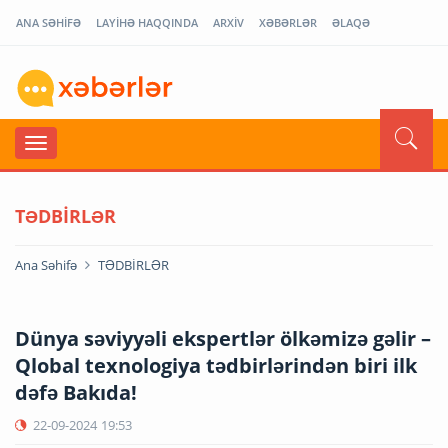
ANA SƏHİFƏ
LAYİHƏ HAQQINDA
ARXİV
XƏBƏRLƏR
ƏLAQƏ
TƏDBİRLƏR
Ana Səhifə
TƏDBİRLƏR
Dünya səviyyəli ekspertlər ölkəmizə gəlir –
Qlobal texnologiya tədbirlərindən biri ilk
dəfə Bakıda!
22-09-2024
19:53