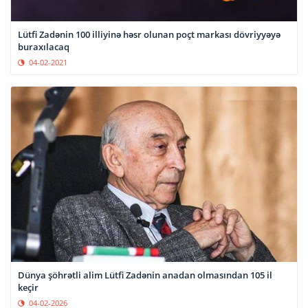
Lütfi Zadənin 100 illiyinə həsr olunan poçt markası dövriyyəyə
buraxılacaq
04-02-2021
Dünya şöhrətli alim Lütfi Zadənin anadan olmasından 105 il
keçir
04-02-2026