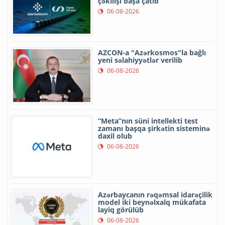
çəkilişi başa çatıb
06-08-2026
AZCON-a "Azərkosmos"la bağlı
yeni səlahiyyətlər verilib
06-08-2026
“Meta”nın süni intellekti test
zamanı başqa şirkətin sisteminə
daxil olub
06-08-2026
Azərbaycanın rəqəmsal idarəçilik
model iki beynəlxalq mükafata
layiq görülüb
06-08-2026