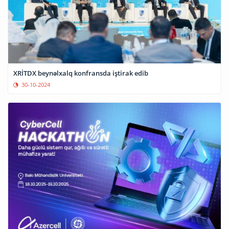
XRİTDX beynəlxalq konfransda iştirak edib
30-10-2024