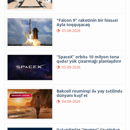
"Falcon 9" raketinin bir hissəsi
Ayla toqquşacaq
05-08-2026
“SpaceX” orbitə 10 milyon tona
qədər yük çıxarmağı planlaşdırır
05-08-2026
Bakcell rouminqi ilə yay tətilində
dünyanı kəşf et
04-08-2026
Vətəndaşlar “mygov” üzərindən