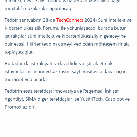
intellekt, qeyri-səlis məntiq və kibertəhlükəsizliklə bağlı
müxtəlif müzakirələr aparılacaq.
Tədbir sentyabrın 28-də
TechConnect
2024- Süni İntellekt və
Kibertəhlükəsizlik Forumu ilə yekunlaşacaq, burada bütün
iştirakçılar süni intellekt və kibertəhlükəsizliyin gələcəyinə
dair əsaslı fikirlər təqdim etməyi vəd edən möhtəşəm finala
toplaşacaqlar.
Bu tədbirdə iştirak yalnız dəvətlidir və iştirak etmək
istəyənlər techconnect.az rəsmi saytı vasitəsilə dəvət üçün
müraciət edə bilərlər.
Tədbirin əsas tərəfdaşı İnnovasiya və Rəqəmsal İnkişaf
Agentliyi, SIMA digər tərəfdaşlar isə YusifliTech, Caspipot və
Promox.az-dır.