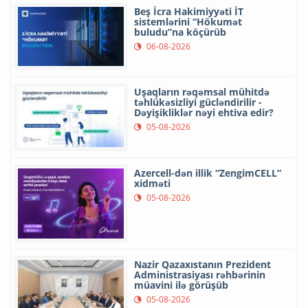
Beş İcra Hakimiyyəti İT
sistemlərini “Hökumət
buludu”na köçürüb
06-08-2026
Uşaqların rəqəmsal mühitdə
təhlükəsizliyi gücləndirilir -
Dəyişikliklər nəyi ehtiva edir?
05-08-2026
Azercell-dən illik “ZengimCELL”
xidməti
05-08-2026
Nazir Qazaxıstanın Prezident
Administrasiyası rəhbərinin
müavini ilə görüşüb
05-08-2026