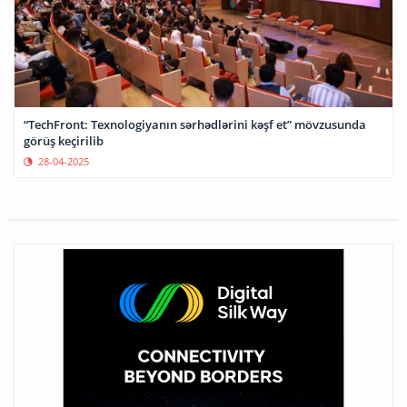
“TechFront: Texnologiyanın sərhədlərini kəşf et” mövzusunda
görüş keçirilib
28-04-2025