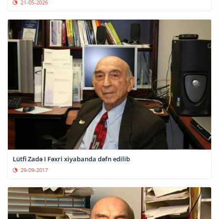
21-05-2026
Lütfi Zadə I Fəxri xiyabanda dəfn edilib
29-09-2017