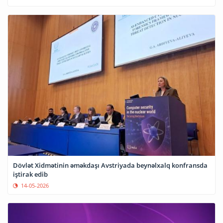
Dövlət Xidmətinin əməkdaşı Avstriyada beynəlxalq konfransda
iştirak edib
14-05-2026