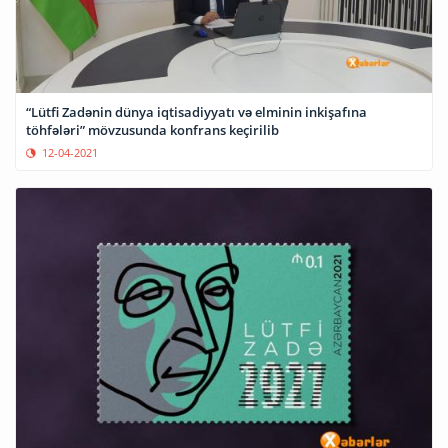
“Lütfi Zadənin dünya iqtisadiyyatı və elminin inkişafına
töhfələri” mövzusunda konfrans keçirilib
12-04-2021