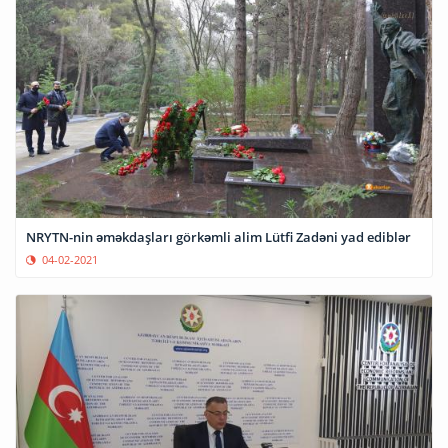
NRYTN-nin əməkdaşları görkəmli alim Lütfi Zadəni yad ediblər
04-02-2021