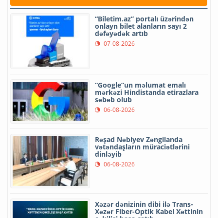
“Biletim.az” portalı üzərindən
onlayn bilet alanların sayı 2
dəfəyədək artıb
07-08-2026
“Google”un məlumat emalı
mərkəzi Hindistanda etirazlara
səbəb olub
06-08-2026
Rəşad Nəbiyev Zəngilanda
vətəndaşların müraciətlərini
dinləyib
06-08-2026
Xəzər dənizinin dibi ilə Trans-
Xəzər Fiber-Optik Kabel Xəttinin