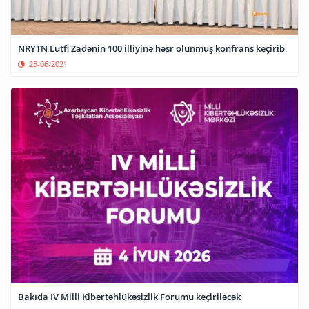
NRYTN Lütfi Zadənin 100 illiyinə həsr olunmuş konfrans keçirib
25-06-2021
Bakıda IV Milli Kibertəhlükəsizlik Forumu keçiriləcək