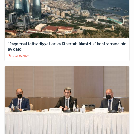
“Rəqəmsal iqtisadiyyatlar və Kibertəhlükəsizlik” konfransına bir
ay qaldı
22-08-2023