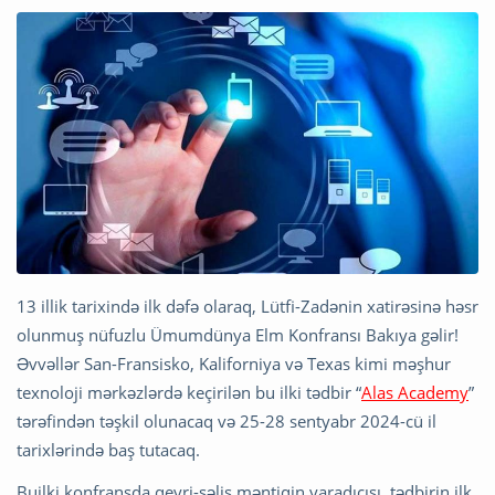
13 illik tarixində ilk dəfə olaraq, Lütfi-Zadənin xatirəsinə həsr
olunmuş nüfuzlu Ümumdünya Elm Konfransı Bakıya gəlir!
Əvvəllər San-Fransisko, Kaliforniya və Texas kimi məşhur
texnoloji mərkəzlərdə keçirilən bu ilki tədbir “
Alas Academy
”
tərəfindən təşkil olunacaq və 25-28 sentyabr 2024-cü il
tarixlərində baş tutacaq.
Builki konfransda qeyri-səlis məntiqin yaradıcısı, tədbirin ilk