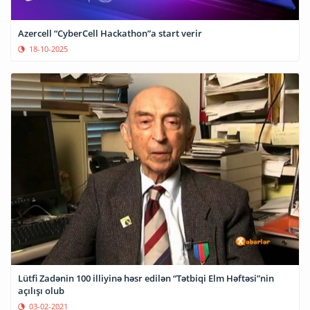
Azercell “CyberCell Hackathon”a start verir
18-10-2025
Lütfi Zadənin 100 illiyinə həsr edilən “Tətbiqi Elm Həftəsi”nin
açılışı olub
03-02-2021