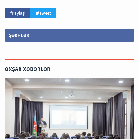
Paylaş
Tweet
ŞƏRHLƏR
OXŞAR XƏBƏRLƏR