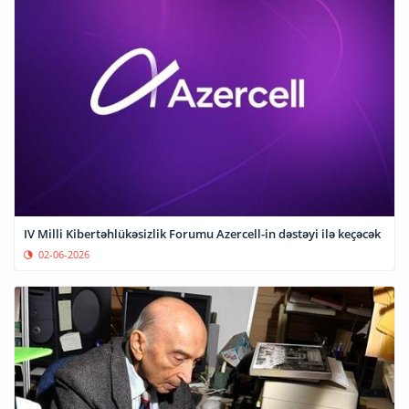
IV Milli Kibertəhlükəsizlik Forumu Azercell-in dəstəyi ilə keçəcək
02-06-2026