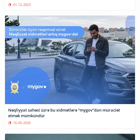
01-12-2023
Nəqliyyat sahəsi üzrə bu xidmətlərə “mygov”dan müraciət
etmək mümkündür
16-05-2026