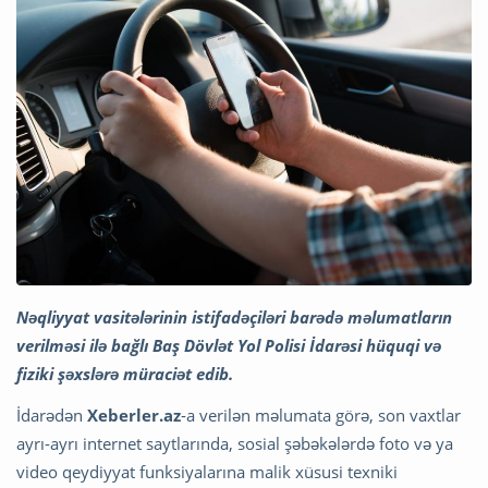
Nəqliyyat vasitələrinin istifadəçiləri barədə məlumatların
verilməsi ilə bağlı Baş Dövlət Yol Polisi İdarəsi hüquqi və
fiziki şəxslərə müraciət edib.
İdarədən
Xeberler.az
-a verilən məlumata görə, son vaxtlar
ayrı-ayrı internet saytlarında, sosial şəbəkələrdə foto və ya
video qeydiyyat funksiyalarına malik xüsusi texniki