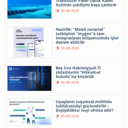
Transxəzər Fiber-Optik Kabel
Xəttinin çəkilişini başa çatdırıb
06-08-2026
Nazirlik: “Mobil notariat”
tətbiqinin “mygov”a tam
inteqrasiyası istiqamətində işlər
davam etdirilir
06-08-2026
Beş İcra Hakimiyyəti İT
sistemlərini “Hökumət
buludu”na köçürüb
06-08-2026
Uşaqların rəqəmsal mühitdə
təhlükəsizliyi gücləndirilir -
Dəyişikliklər nəyi ehtiva edir?
05-08-2026