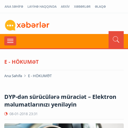
ANA SƏHİFƏ
LAYİHƏ HAQQINDA
ARXİV
XƏBƏRLƏR
ƏLAQƏ
E - HÖKUMƏT
Ana Səhifə
E - HÖKUMƏT
DYP-dən sürücülərə müraciət – Elektron
məlumatlarınızı yeniləyin
08-01-2018
23:31