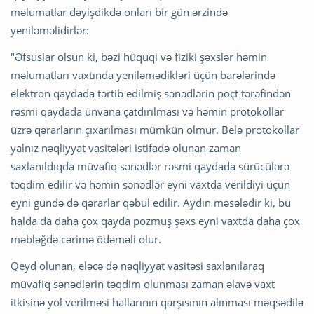
məlumatlar dəyişdikdə onları bir gün ərzində
yeniləməlidirlər:
"Əfsuslar olsun ki, bəzi hüquqi və fiziki şəxslər həmin
məlumatları vaxtında yeniləmədikləri üçün barələrində
elektron qaydada tərtib edilmiş sənədlərin poçt tərəfindən
rəsmi qaydada ünvana çatdırılması və həmin protokollar
üzrə qərarların çıxarılması mümkün olmur. Belə protokollar
yalnız nəqliyyat vasitələri istifadə olunan zaman
saxlanıldıqda müvafiq sənədlər rəsmi qaydada sürücülərə
təqdim edilir və həmin sənədlər eyni vaxtda verildiyi üçün
eyni gündə də qərarlar qəbul edilir. Aydın məsələdir ki, bu
halda da daha çox qayda pozmuş şəxs eyni vaxtda daha çox
məbləğdə cərimə ödəməli olur.
Qeyd olunan, eləcə də nəqliyyat vasitəsi saxlanılaraq
müvafiq sənədlərin təqdim olunması zaman əlavə vaxt
itkisinə yol verilməsi hallarının qarşısının alınması məqsədilə