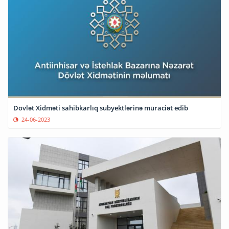
Dövlət Xidməti sahibkarlıq subyektlərinə müraciət edib
24-06-2023