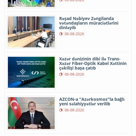
Rəşad Nəbiyev Zəngilanda
vətəndaşların müraciətlərini
dinləyib
06-08-2026
Xəzər dənizinin dibi ilə Trans-
Xəzər Fiber-Optik Kabel Xəttinin
çəkilişi başa çatıb
06-08-2026
AZCON-a "Azərkosmos"la bağlı
yeni səlahiyyətlər verilib
06-08-2026