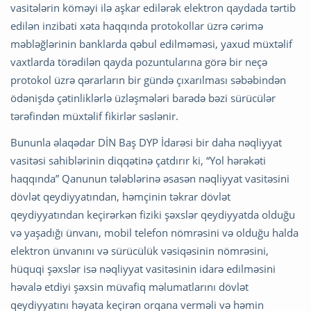
vasitələrin köməyi ilə aşkar edilərək elektron qaydada tərtib
edilən inzibati xəta haqqında protokollar üzrə cərimə
məbləğlərinin banklarda qəbul edilməməsi, yaxud müxtəlif
vaxtlarda törədilən qayda pozuntularına görə bir neçə
protokol üzrə qərarların bir gündə çıxarılması səbəbindən
ödənişdə çətinliklərlə üzləşmələri barədə bəzi sürücülər
tərəfindən müxtəlif fikirlər səslənir.
Bununla əlaqədar DİN Baş DYP İdarəsi bir daha nəqliyyat
vasitəsi sahiblərinin diqqətinə çatdırır ki, “Yol hərəkəti
haqqında” Qanunun tələblərinə əsasən nəqliyyat vasitəsini
dövlət qeydiyyatından, həmçinin təkrar dövlət
qeydiyyatından keçirərkən fiziki şəxslər qeydiyyatda olduğu
və yaşadığı ünvanı, mobil telefon nömrəsini və olduğu halda
elektron ünvanını və sürücülük vəsiqəsinin nömrəsini,
hüquqi şəxslər isə nəqliyyat vasitəsinin idarə edilməsini
həvalə etdiyi şəxsin müvafiq məlumatlarını dövlət
qeydiyyatını həyata keçirən orqana verməli və həmin