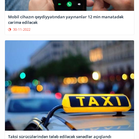
Mobil cihazın qeydiyyatından yayınanlar 12 min manatadək
cərimə ediləcək
30-11-2022
Taksi sürücülərindən tələb ediləcək sənədlər açıqlandı