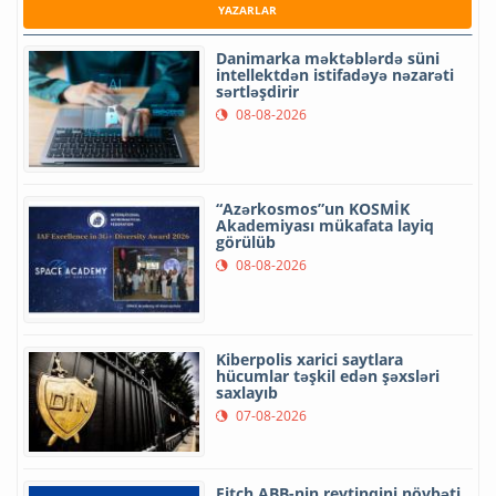
YAZARLAR
Danimarka məktəblərdə süni
intellektdən istifadəyə nəzarəti
sərtləşdirir
08-08-2026
“Azərkosmos”un KOSMİK
Akademiyası mükafata layiq
görülüb
08-08-2026
Kiberpolis xarici saytlara
hücumlar təşkil edən şəxsləri
saxlayıb
07-08-2026
Fitch ABB-nin reytinqini növbəti