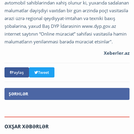
avtomobil sahiblərindən xahiş olunur ki, yuxarıda sadalanan
məlumatlar dəyişdiyi vaxtdan bir gün ərzində poçt vasitəsilə
ərazi üzrə regional qeydiyyat-imtahan və texniki baxış
şöbələrinə, yaxud Baş DYP İdarəsinin www.dyp.gov.az
internet saytının “Online müraciət” səhifəsi vasitəsilə həmin
məlumatların yenilənməsi barədə müraciət etsinlər".
Xeberler.az
Paylaş
Tweet
ŞƏRHLƏR
OXŞAR XƏBƏRLƏR