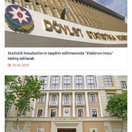
Statistik hesabatların təqdim edilməsində "Elektron imza"
tətbiq ediləcək
26-02-2025