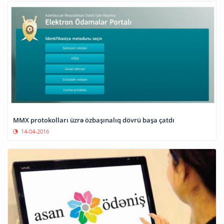
MMX protokolları üzrə özbaşınalıq dövrü başa çatdı
14-04-2016