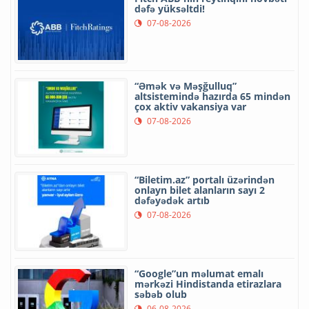
dəfə yüksəltdi!
07-08-2026
“Əmək və Məşğulluq”
altsistemində hazırda 65 mindən
çox aktiv vakansiya var
07-08-2026
“Biletim.az” portalı üzərindən
onlayn bilet alanların sayı 2
dəfəyədək artıb
07-08-2026
“Google”un məlumat emalı
mərkəzi Hindistanda etirazlara
səbəb olub
06-08-2026