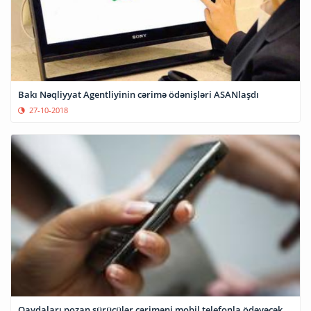
Bakı Nəqliyyat Agentliyinin cərimə ödənişləri ASANlaşdı
27-10-2018
Qaydaları pozan sürücülər cəriməni mobil telefonla ödəyəcək