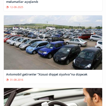
məlumatlar açıqlanıb
12-08-2025
Avtomobil gətirənlər “Xüsusi diqqət siyahısı”na düşəcək
31-08-2016