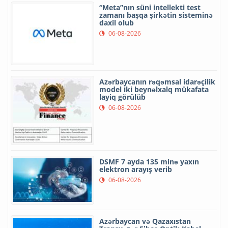
“Meta”nın süni intellekti test
zamanı başqa şirkətin sisteminə
daxil olub
06-08-2026
Azərbaycanın rəqəmsal idarəçilik
model iki beynəlxalq mükafata
layiq görülüb
06-08-2026
DSMF 7 ayda 135 minə yaxın
elektron arayış verib
06-08-2026
Azərbaycan və Qazaxıstan