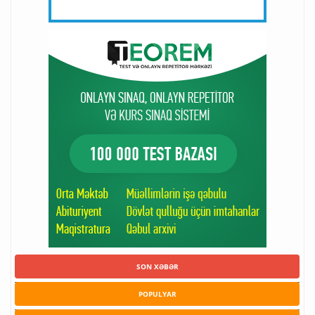
SON XƏBƏR
POPULYAR