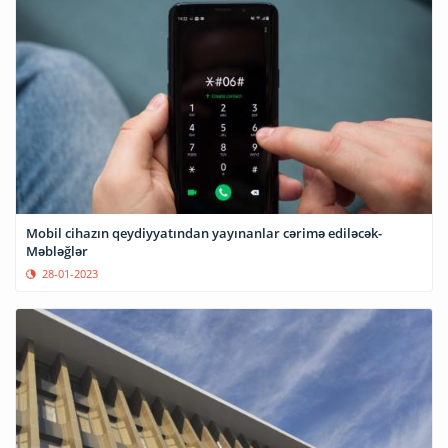
Mobil cihazın qeydiyyatından yayınanlar cərimə ediləcək-
Məbləğlər
28-01-2023