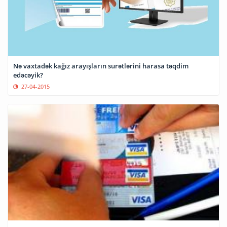
Nə vaxtadək kağız arayışların surətlərini harasa təqdim
edəcəyik?
27-04-2015