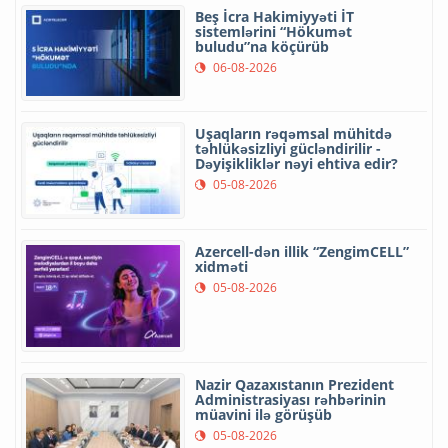
Beş İcra Hakimiyyəti İT
sistemlərini “Hökumət
buludu”na köçürüb
06-08-2026
Uşaqların rəqəmsal mühitdə
təhlükəsizliyi gücləndirilir -
Dəyişikliklər nəyi ehtiva edir?
05-08-2026
Azercell-dən illik “ZengimCELL”
xidməti
05-08-2026
Nazir Qazaxıstanın Prezident
Administrasiyası rəhbərinin
müavini ilə görüşüb
05-08-2026