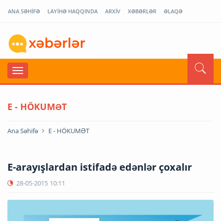
ANA SƏHİFƏ
LAYİHƏ HAQQINDA
ARXİV
XƏBƏRLƏR
ƏLAQƏ
E - HÖKUMƏT
Ana Səhifə
E - HÖKUMƏT
E-arayışlardan istifadə edənlər çoxalır
28-05-2015
10:11