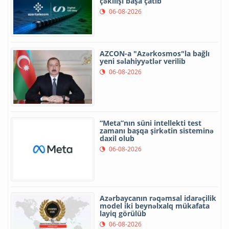
çəkilişi başa çatıb
06-08-2026
AZCON-a "Azərkosmos"la bağlı
yeni səlahiyyətlər verilib
06-08-2026
“Meta”nın süni intellekti test
zamanı başqa şirkətin sisteminə
daxil olub
06-08-2026
Azərbaycanın rəqəmsal idarəçilik
model iki beynəlxalq mükafata
layiq görülüb
06-08-2026