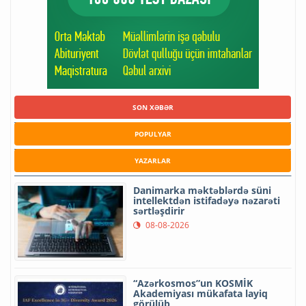
SON XƏBƏR
POPULYAR
YAZARLAR
Danimarka məktəblərdə süni
intellektdən istifadəyə nəzarəti
sərtləşdirir
08-08-2026
“Azərkosmos”un KOSMİK
Akademiyası mükafata layiq
görülüb