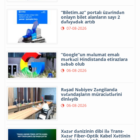
“Biletim.az” portalı üzərindən
onlayn bilet alanların sayı 2
dəfəyədək artıb
07-08-2026
“Google”un məlumat emalı
mərkəzi Hindistanda etirazlara
səbəb olub
06-08-2026
Rəşad Nəbiyev Zəngilanda
vətəndaşların müraciətlərini
dinləyib
06-08-2026
Xəzər dənizinin dibi ilə Trans-
Xəzər Fiber-Optik Kabel Xəttinin