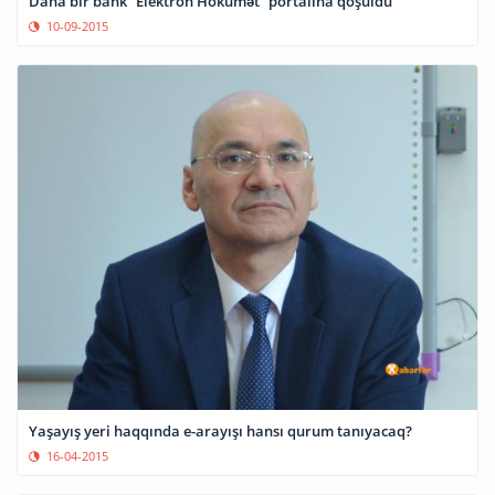
Daha bir bank “Elektron Hökumət” portalına qoşuldu
10-09-2015
Yaşayış yeri haqqında e-arayışı hansı qurum tanıyacaq?
16-04-2015