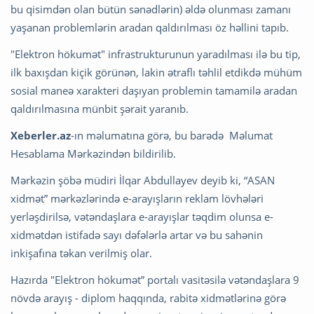
bu qisimdən olan bütün sənədlərin) əldə olunması zamanı
yaşanan problemlərin aradan qaldırılması öz həllini tapıb.
"Elektron hökumət" infrastrukturunun yaradılması ilə bu tip,
ilk baxışdan kiçik görünən, lakin ətraflı təhlil etdikdə mühüm
sosial maneə xarakteri daşıyan problemin tamamilə aradan
qaldırılmasına münbit şərait yaranıb.
Xeberler.az
-ın məlumatına görə, bu barədə Məlumat
Hesablama Mərkəzindən bildirilib.
Mərkəzin şöbə müdiri İlqar Abdullayev deyib ki, “ASAN
xidmət” mərkəzlərində e-arayışların reklam lövhələri
yerləşdirilsə, vətəndaşlara e-arayışlar təqdim olunsa e-
xidmətdən istifadə sayı dəfələrlə artar və bu sahənin
inkişafına təkan verilmiş olar.
Hazırda "Elektron hökumət” portalı vasitəsilə vətəndaşlara 9
növdə arayış - diplom haqqında, rabitə xidmətlərinə görə