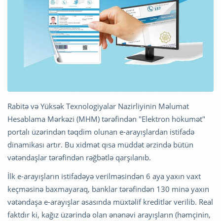
Rabitə və Yüksək Texnologiyalar Nazirliyinin Məlumat
Hesablama Mərkəzi (MHM) tərəfindən "Elektron hökumət"
portalı üzərindən təqdim olunan e-arayışlardan istifadə
dinamikası artır. Bu xidmət qısa müddət ərzində bütün
vətəndaşlar tərəfindən rəğbətlə qarşılanıb.
İlk e-arayışların istifadəyə verilməsindən 6 aya yaxın vaxt
keçməsinə baxmayaraq, banklar tərəfindən 130 minə yaxın
vətəndaşa e-arayışlar əsasında müxtəlif kreditlər verilib. Real
faktdır ki, kağız üzərində olan ənənəvi arayışların (həmçinin,