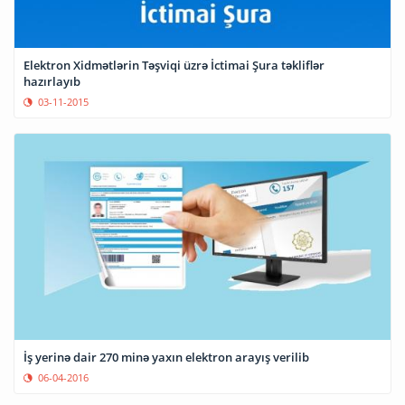
Elektron Xidmətlərin Təşviqi üzrə İctimai Şura təkliflər
hazırlayıb
03-11-2015
İş yerinə dair 270 minə yaxın elektron arayış verilib
06-04-2016