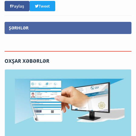
Paylaş
Tweet
ŞƏRHLƏR
OXŞAR XƏBƏRLƏR