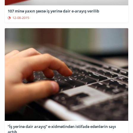
107 minə yaxın şəxsə iş yerinə dair e-arayış verilib
12-08-2015
“İş yerinə dair arayış” e-xidmətindən istifadə edənlərin sayı
artıb