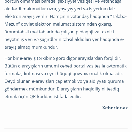
borcun olmaması barədə, şəxsiyyət vəsiqəsi və vətəndaşa
aid fərdi məlumatlar üzrə, yaşayış yeri və iş yerinə dair
elektron arayış verilir. Həmçinin vətəndaş haqqında "Tələbə-
Məzun” dövlət elektron məlumat sistemindən çıxarış,
ümumtəhsil məktəblərində çalışan pedaqoji və texniki
heyətin iş yeri və şagirdlərin təhsil aldıqları yer haqqında e-
arayış almaq mümkündür.
Hər bir e-arayış tərkibinə görə digər arayışlardan fərqlidir.
Bütün e-arayışların ümumi cəhəti portal vasitəsilə avtomatik
formalaşdırılması və eyni hüquqi qüvvəyə malik olmasıdır.
Qeyd olunan e-arayışları çap etmək və ya aidiyyatı quruma
göndərmək mümkündür. E-arayışların həqiqiliyini təsdiq
etmək üçün QR-koddan istifadə edilir.
Xeberler.az