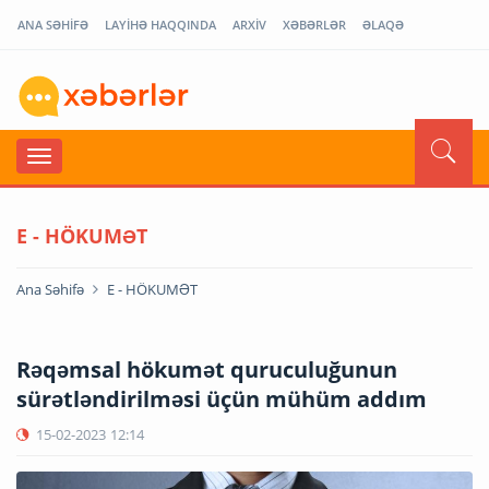
ANA SƏHİFƏ
LAYİHƏ HAQQINDA
ARXİV
XƏBƏRLƏR
ƏLAQƏ
E - HÖKUMƏT
Ana Səhifə
E - HÖKUMƏT
Rəqəmsal hökumət quruculuğunun
sürətləndirilməsi üçün mühüm addım
15-02-2023
12:14