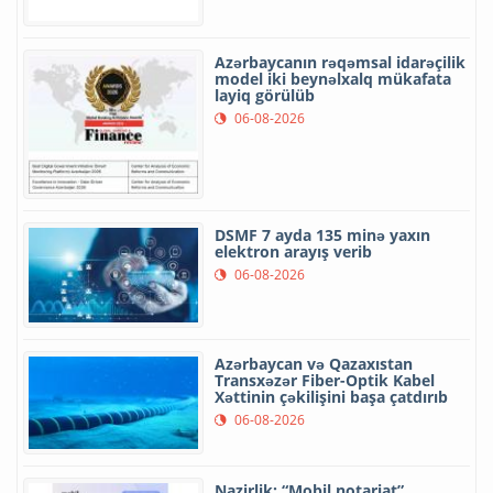
Azərbaycanın rəqəmsal idarəçilik
model iki beynəlxalq mükafata
layiq görülüb
06-08-2026
DSMF 7 ayda 135 minə yaxın
elektron arayış verib
06-08-2026
Azərbaycan və Qazaxıstan
Transxəzər Fiber-Optik Kabel
Xəttinin çəkilişini başa çatdırıb
06-08-2026
Nazirlik: “Mobil notariat”