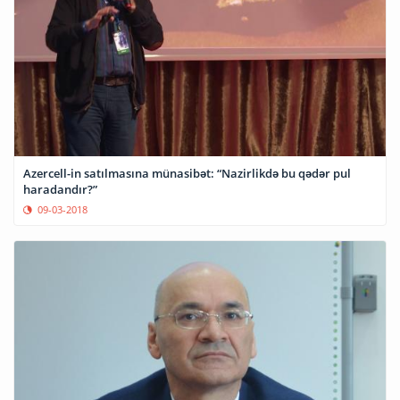
Azercell-in satılmasına münasibət: “Nazirlikdə bu qədər pul
haradandır?”
09-03-2018