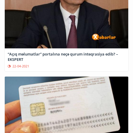
“Açıq məlumatlar” portalına neçə qurum inteqrasiya edib? –
EKSPERT
22-04-2021