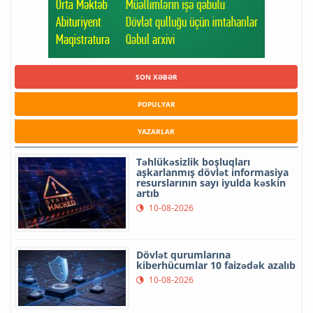
SON XƏBƏR
POPULYAR
YAZARLAR
Təhlükəsizlik boşluqları
aşkarlanmış dövlət informasiya
resurslarının sayı iyulda kəskin
artıb
10-08-2026
Dövlət qurumlarına
kiberhücumlar 10 faizədək azalıb
10-08-2026