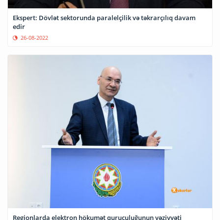
Ekspert: Dövlət sektorunda paralelçilik və təkrarçılıq davam
edir
26-08-2022
Regionlarda elektron hökumət quruculuğunun vəziyyəti