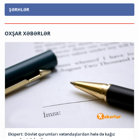
ŞƏRHLƏR
OXŞAR XƏBƏRLƏR
Ekspert: Dövlət qurumları vətəndaşlardan hələ də kağız