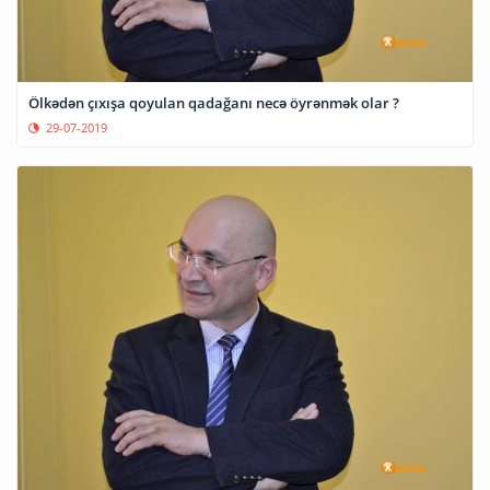
Ölkədən çıxışa qoyulan qadağanı necə öyrənmək olar ?
29-07-2019