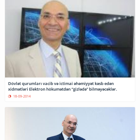
Dövlət qurumları vacib və ictimai əhəmiyyət kəsb edən
xidmətləri Elektron hökumətdən “gizlədə” bilməyəcəklər.
18-09-2014