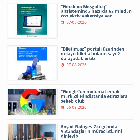
“Əmək və Məşğulluq”
altsistemində hazırda 65 mindən
çox aktiv vakansiya var
07-08-2026
“Biletim.az” portalı üzərindən
onlayn bilet alanların sayı 2
dəfəyədək artıb
07-08-2026
“Google”un məlumat emalı
mərkəzi Hindistanda etirazlara
səbəb olub
06-08-2026
Rəşad Nəbiyev Zəngilanda
vətəndaşların müraciətlərini
dinləyib