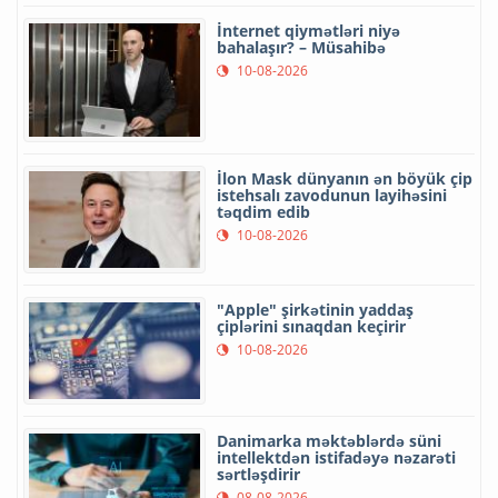
İnternet qiymətləri niyə
bahalaşır? – Müsahibə
10-08-2026
İlon Mask dünyanın ən böyük çip
istehsalı zavodunun layihəsini
təqdim edib
10-08-2026
"Apple" şirkətinin yaddaş
çiplərini sınaqdan keçirir
10-08-2026
Danimarka məktəblərdə süni
intellektdən istifadəyə nəzarəti
sərtləşdirir
08-08-2026