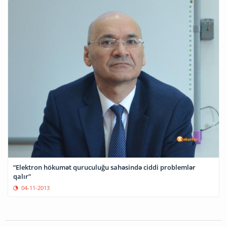
“Elektron hökumət quruculuğu sahəsində ciddi problemlər
qalır”
04-11-2013