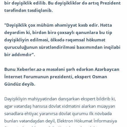
bir dəyişiklik edilib. Bu dəyişikliklər də artıq Prezident
tərəfindən təsdiqlənib.
"Dəyişiklik çox mühüm əhəmiyyət kəsb edir. Hətta
deyərdim ki, birdən birə çoxsaylı qanunlara bu tip
dəyişikliyin edilməsi, ölkədə rəqəmsal hökumət
quruculuğunun sürətləndirilməsi baxımından inqilabi
bir addımdır".
Bunu Xeberler.az-a məsələni şərh edərkən Azərbaycan
İnternet Forumunun prezidenti, ekspert Osman
Gündüz deyib.
Dəyişikliyin mahiyyətindən danışarkən ekspert bildirib ki,
əgər vətəndaş hansısa dövlət xidmətini alarkən müəyyən
sənədlərə ehtiyac yaranırsa dövlət qurumu ilk növbədə
bunları vətəndaşdan deyil, Elektron Hökumət İnformasiya