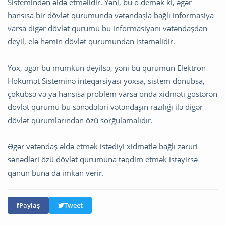
Sistemindən əldə etməlidir. Yəni, bu o demək ki, əgər
hansısa bir dövlət qurumunda vətəndaşla bağlı informasiya
varsa digər dövlət qurumu bu informasiyanı vətəndaşdan
deyil, elə həmin dövlət qurumundan istəməlidir.
Yox, əgər bu mümkün deyilsə, yəni bu qurumun Elektron
Hökumət Sisteminə inteqarsiyası yoxsa, sistem donubsa,
çökübsə və ya hansısa problem varsa onda xidməti göstərən
dövlət qurumu bu sənədələri vətəndaşın razılığı ilə digər
dövlət qurumlarından özü sorğulamalıdır.
Əgər vətəndaş əldə etmək istədiyi xidmətlə bağlı zəruri
sənədləri özü dövlət qurumuna təqdim etmək istəyirsə
qanun buna da imkan verir.
Paylaş
Tweet