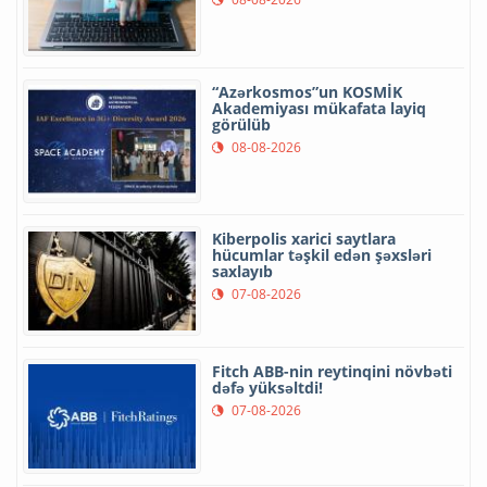
“Azərkosmos”un KOSMİK
Akademiyası mükafata layiq
görülüb
08-08-2026
Kiberpolis xarici saytlara
hücumlar təşkil edən şəxsləri
saxlayıb
07-08-2026
Fitch ABB-nin reytinqini növbəti
dəfə yüksəltdi!
07-08-2026