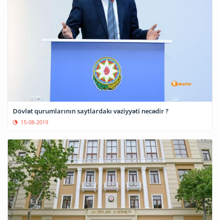
Dövlət qurumlarının saytlardakı vəziyyəti necədir ?
15-08-2019