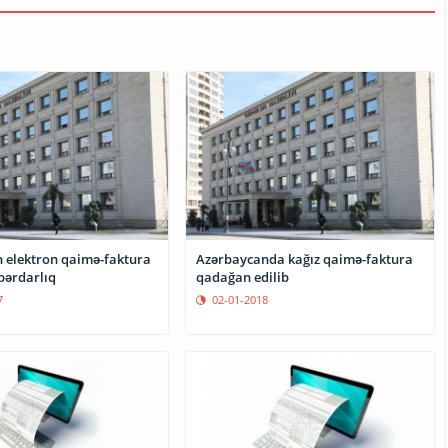
n elektron qaimə-faktura
Azərbaycanda kağız qaimə-faktura
əbərdarlıq
qadağan edilib
7
02-01-2018