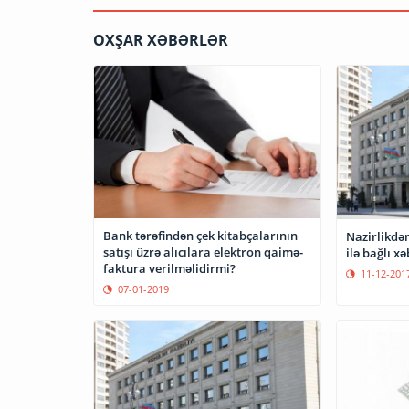
OXŞAR XƏBƏRLƏR
Bank tərəfindən çek kitabçalarının
Nazirlikdə
satışı üzrə alıcılara elektron qaimə-
ilə bağlı x
faktura verilməlidirmi?
11-12-201
07-01-2019