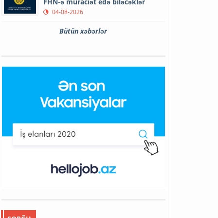
FHN-ə müraciət edə biləcəklər
04-08-2026
Bütün xəbərlər