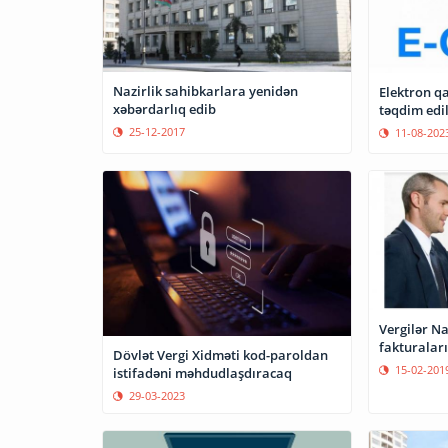
Nazirlik sahibkarlara yenidən
Elektron q
xəbərdarlıq edib
təqdim edi
25-12-2017
11-08-202
Vergilər Na
fakturaları
Dövlət Vergi Xidməti kod-paroldan
15-02-201
istifadəni məhdudlaşdıracaq
29-03-2023