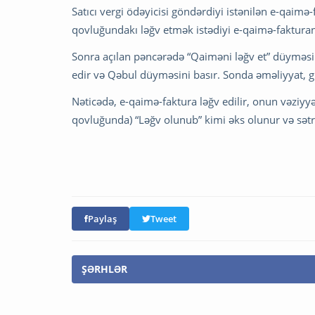
Satıcı vergi ödəyicisi göndərdiyi istənilən e-qaim
qovluğundakı ləğv etmək istədiyi e-qaimə-fakturanı
Sonra açılan pəncərədə “Qaiməni ləğv et” düyməsin
edir və Qəbul düyməsini basır. Sonda əməliyyat, gü
Nəticədə, e-qaimə-faktura ləğv edilir, onun vəziyyə
qovluğunda) “Ləğv olunub” kimi əks olunur və sətrin
Paylaş
Tweet
ŞƏRHLƏR