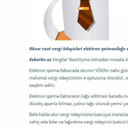
Əksər vaxt vergi ödəyicləri elektron qaiməniləğv et
Xeberler.az
Vergilər Nazirliyinə istinadən məsələ i
Elektron qaimə-fakturada alıcının VÖEN-i səhv göst
məlumat vergi ödəyicisinin e-qutusuna ötürülür, a
təqdim edilir.
Elektron qaimə-fakturanın ləğv edilməsi barədə m
düzəliş aparıla bilməz, yalnız ləğv olunub yenisi ya
Belə halda alıcı vergi ödəyicisinə (satıcıya) müra
xahiş edə bilər və ləğvetmə vergi ödəyicisi (satıcı) 