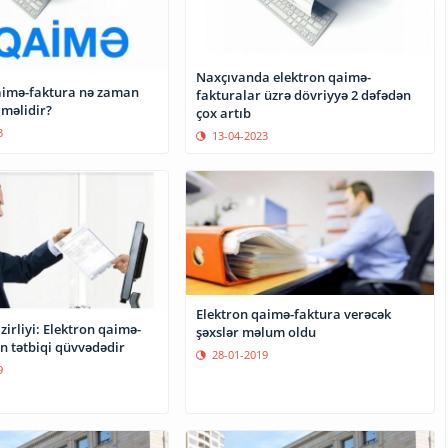
Naxçıvanda elektron qaimə-
aimə-faktura nə zaman
fakturalar üzrə dövriyyə 2 dəfədən
lməlidir?
çox artıb
3
13-04-2023
Elektron qaimə-faktura verəcək
zirliyi: Elektron qaimə-
şəxslər məlum oldu
n tətbiqi qüvvədədir
28-01-2019
9