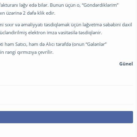
ə-fakturanı ləğv edə bilər. Bunun üçün o, “Göndərdiklərim”
n üzərinə 2 dəfə klik edir.
i sıxır və əməliyyatı təsdiqləmək üçün ləğvetmə səbəbini daxil
cləndirilmiş elektron imza vasitəsilə təsdiqlənir.
ti həm Satıcı, həm də Alıcı tərəfdə (onun “Gələnlər”
 rəngi qırmızıya çevrilir.
Günel