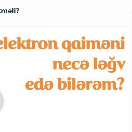
tməli?