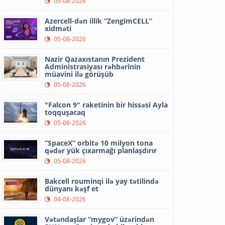
05-08-2026
Azercell-dən illik “ZengimCELL”
xidməti
05-08-2026
Nazir Qazaxıstanın Prezident
Administrasiyası rəhbərinin
müavini ilə görüşüb
05-08-2026
"Falcon 9" raketinin bir hissəsi Ayla
toqquşacaq
05-08-2026
“SpaceX” orbitə 10 milyon tona
qədər yük çıxarmağı planlaşdırır
05-08-2026
Bakcell rouminqi ilə yay tətilində
dünyanı kəşf et
04-08-2026
Vətəndaşlar “mygov” üzərindən