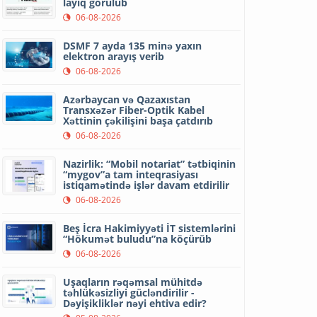
layiq görülüb
06-08-2026
DSMF 7 ayda 135 minə yaxın
elektron arayış verib
06-08-2026
Azərbaycan və Qazaxıstan
Transxəzər Fiber-Optik Kabel
Xəttinin çəkilişini başa çatdırıb
06-08-2026
Nazirlik: “Mobil notariat” tətbiqinin
“mygov”a tam inteqrasiyası
istiqamətində işlər davam etdirilir
06-08-2026
Beş İcra Hakimiyyəti İT sistemlərini
“Hökumət buludu”na köçürüb
06-08-2026
Uşaqların rəqəmsal mühitdə
təhlükəsizliyi gücləndirilir -
Dəyişikliklər nəyi ehtiva edir?