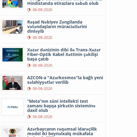
Hindistanda etirazlara səbəb olub
06-08-2026
Rəşad Nəbiyev Zəngilanda
vətəndaşların müraciətlərini
dinləyib
06-08-2026
Xəzər dənizinin dibi ilə Trans-Xəzər
Fiber-Optik Kabel Xəttinin çəkilişi
başa çatıb
06-08-2026
AZCON-a "Azərkosmos"la bağlı yeni
səlahiyyətlər verilib
06-08-2026
“Meta”nın süni intellekti test
zamanı başqa şirkətin sisteminə
daxil olub
06-08-2026
Azərbaycanın rəqəmsal idarəçilik
model iki beynəlxalq mükafata