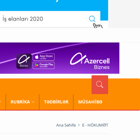
RUBRİKA
TƏDBİRLƏR
MÜSAHİBƏ
Ana Səhifə
E - HÖKUMƏT