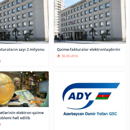
kturaların sayı 2 milyonu
Qaimə-fakturalar elektronlaşdırılır
30-09-2016
8
ətlərinin elektron qaimə
oblemi həll edilib
9