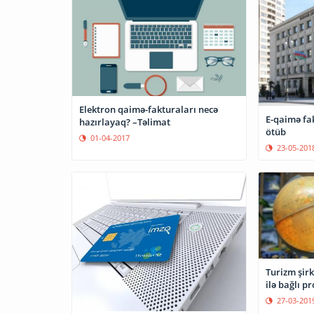
Elektron qaimə-fakturaları necə
E-qaimə fa
hazırlayaq? –Təlimat
ötüb
01-04-2017
23-05-201
Turizm şirk
ilə bağlı pr
27-03-201