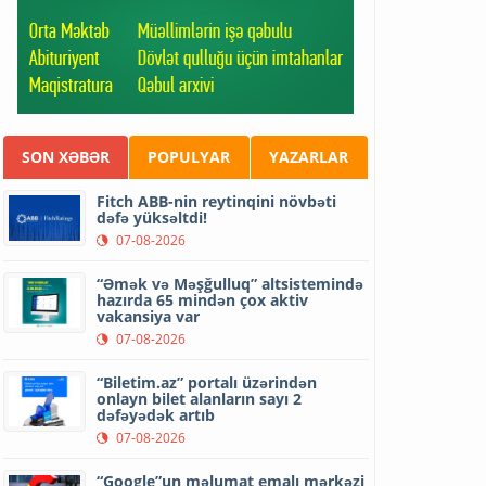
SON XƏBƏR
POPULYAR
YAZARLAR
Fitch ABB-nin reytinqini növbəti
dəfə yüksəltdi!
07-08-2026
“Əmək və Məşğulluq” altsistemində
hazırda 65 mindən çox aktiv
vakansiya var
07-08-2026
“Biletim.az” portalı üzərindən
onlayn bilet alanların sayı 2
dəfəyədək artıb
07-08-2026
“Google”un məlumat emalı mərkəzi