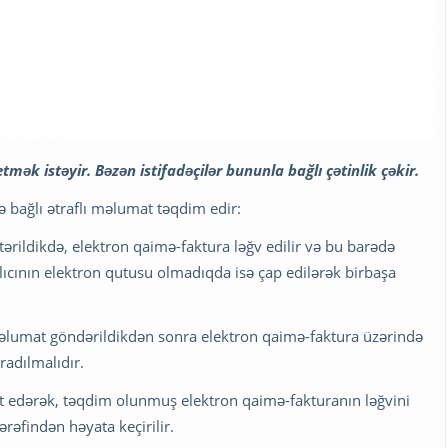
mək istəyir. Bəzən istifadəçilər bununla bağlı çətinlik çəkir.
lə bağlı ətraflı məlumat təqdim edir:
ərildikdə, elektron qaimə-faktura ləğv edilir və bu barədə
lıcının elektron qutusu olmadıqda isə çap edilərək birbaşa
əlumat göndərildikdən sonra elektron qaimə-faktura üzərində
radılmalıdır.
ciət edərək, təqdim olunmuş elektron qaimə-fakturanın ləğvini
tərəfindən həyata keçirilir.