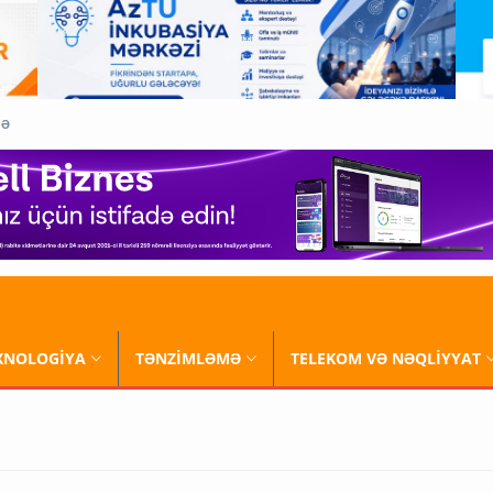
QƏ
XNOLOGİYA
TƏNZİMLƏMƏ
TELEKOM VƏ NƏQLİYYAT