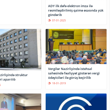
ADY ilk dəfə elektron imza ilə
rəsmiləşdirilmiş qaimə əsasında yük
göndərib
07-01-2025
Vergilər Nazirliyində istehsal
sahəsində fəaliyyət göstərən vergi
zirliyində struktur
ödəyiciləri ilə görüş keçirilib
ri aparılıb
18-01-2019
6