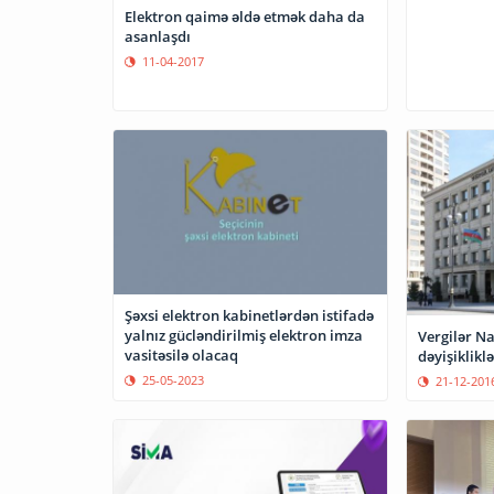
Elektron qaimə əldə etmək daha da
asanlaşdı
11-04-2017
Şəxsi elektron kabinetlərdən istifadə
yalnız gücləndirilmiş elektron imza
Vergilər Na
vasitəsilə olacaq
dəyişikliklə
25-05-2023
21-12-201