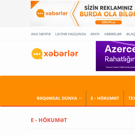
ANA SƏHİFƏ
LAYİHƏ HAQQINDA
ARXİV
XƏBƏRLƏR
ƏLA
RƏQƏMSAL DÜNYA
E - HÖKUMƏT
TE
E - HÖKUMƏT