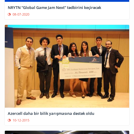
NRYTN “Global Game Jam Next” tədbirini keçirəcək
08-07-2020
Azercell daha bir bilik yarışmasına dəstək oldu
10-12-2015