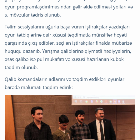
oyun proqramlaşdırılmasından gəlir əldə edilməsi yolları və
s. mövzular tədris olunub.
Təlim sessiyalarını uğurla başa vuran iştirakçılar yazdıqları
oyun tətbiqlərinə dair xüsusi təqdimatla münsiflər heyəti
qarşısında çıxış ediblər, seçilən iştirakçılar finalda mübarizə
hüququ qazanıb. Yarışma qaliblərinə qiymətli hədiyyələrin,
əsas qalibə isə pul mükafatı və xüsusi hazırlanan kubok
təqdim olunub.
Qalib komandaların adlarını və təqdim etdikləri oyunlar
barədə məlumatı təqdim edirik: