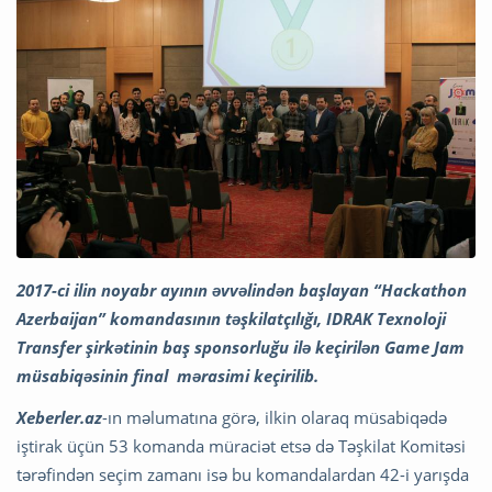
2017-ci ilin noyabr ayının əvvəlindən başlayan “Hackathon
Azerbaijan” komandasının təşkilatçılığı, IDRAK Texnoloji
Transfer şirkətinin baş sponsorluğu ilə keçirilən Game Jam
müsabiqəsinin final mərasimi keçirilib.
Xeberler.az
-ın məlumatına görə, ilkin olaraq müsabiqədə
iştirak üçün 53 komanda müraciət etsə də Təşkilat Komitəsi
tərəfindən seçim zamanı isə bu komandalardan 42-i yarışda