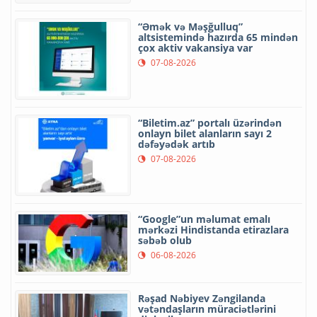
“Əmək və Məşğulluq”
altsistemində hazırda 65 mindən
çox aktiv vakansiya var
07-08-2026
“Biletim.az” portalı üzərindən
onlayn bilet alanların sayı 2
dəfəyədək artıb
07-08-2026
“Google”un məlumat emalı
mərkəzi Hindistanda etirazlara
səbəb olub
06-08-2026
Rəşad Nəbiyev Zəngilanda
vətəndaşların müraciətlərini