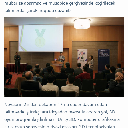
mübarizə aparmaq və müsabiqə çərçivəsində keçiriləcək
təlimlərdə iştirak hüququ qazanıb.
Noyabrın 25-dən dekabrın 17-nə qədər davam edən
təlimlərdə iştirakçılara ideyadan məhsula aparan yol, 3D
oyun proqramlaşdırılması, Unity 3D, kompüter qrafikasına
giriş, oyun sənayesinin riyazi əsasları, 3D texnologiyaları,