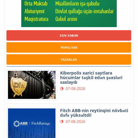
SON XƏBƏR
POPULYAR
YAZARLAR
Kiberpolis xarici saytlara
hücumlar təşkil edən şəxsləri
saxlayıb
07-08-2026
Fitch ABB-nin reytinqini növbəti
dəfə yüksəltdi!
07-08-2026