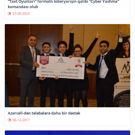
“Taxt Oyunları” formatlı kiberyarışın qalibi “Cyber Yashma”
komandası olub
23-09-2023
Azercell-dən tələbələrə daha bir dəstək
06-12-2017