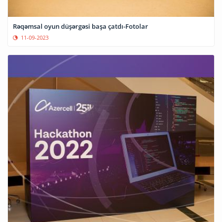
Rəqəmsal oyun düşərgəsi başa çatdı-Fotolar
11-09-2023