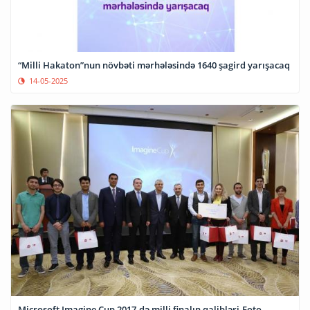
“Milli Hakaton”nun növbəti mərhələsində 1640 şagird yarışacaq
14-05-2025
Microsoft Imagine Cup 2017-də milli finalın qalibləri-Foto