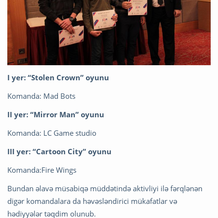
I yer: “Stolen Crown” oyunu
Komanda: Mad Bots
II yer: “Mirror Man” oyunu
Komanda: LC Game studio
III yer: “Cartoon City” oyunu
Komanda:Fire Wings
Bundan əlavə müsabiqə müddətində aktivliyi ilə fərqlənən
digər komandalara da həvəsləndirici mükafatlar və
hədiyyələr təqdim olunub.