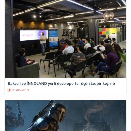
Bakcell və İNNOLAND yerli developerlər üçün tədbir keçirib
31-01-2019