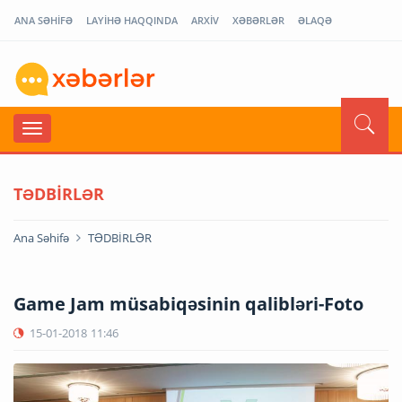
ANA SƏHİFƏ
LAYİHƏ HAQQINDA
ARXİV
XƏBƏRLƏR
ƏLAQƏ
TƏDBİRLƏR
Ana Səhifə
TƏDBİRLƏR
Game Jam müsabiqəsinin qalibləri-Foto
15-01-2018
11:46