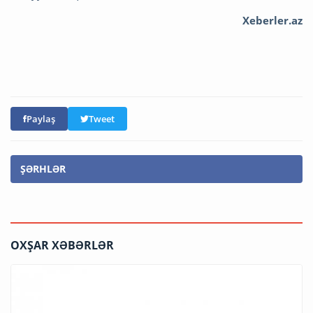
Xeberler.az
Paylaş
Tweet
ŞƏRHLƏR
OXŞAR XƏBƏRLƏR