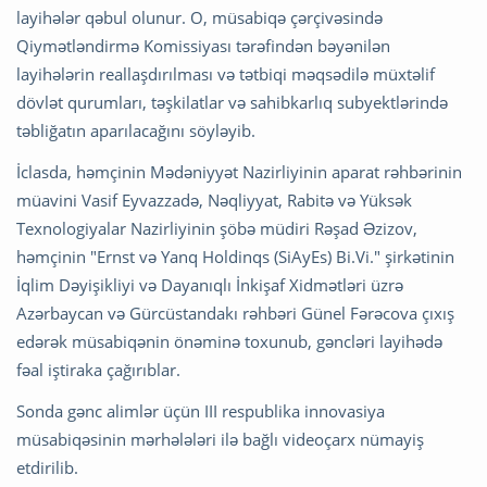
layihələr qəbul olunur. O, müsabiqə çərçivəsində
Qiymətləndirmə Komissiyası tərəfindən bəyənilən
layihələrin reallaşdırılması və tətbiqi məqsədilə müxtəlif
dövlət qurumları, təşkilatlar və sahibkarlıq subyektlərində
təbliğatın aparılacağını söyləyib.
İclasda, həmçinin Mədəniyyət Nazirliyinin aparat rəhbərinin
müavini Vasif Eyvazzadə, Nəqliyyat, Rabitə və Yüksək
Texnologiyalar Nazirliyinin şöbə müdiri Rəşad Əzizov,
həmçinin "Ernst və Yanq Holdinqs (SiAyEs) Bi.Vi." şirkətinin
İqlim Dəyişikliyi və Dayanıqlı İnkişaf Xidmətləri üzrə
Azərbaycan və Gürcüstandakı rəhbəri Günel Fərəcova çıxış
edərək müsabiqənin önəminə toxunub, gəncləri layihədə
fəal iştiraka çağırıblar.
Sonda gənc alimlər üçün III respublika innovasiya
müsabiqəsinin mərhələləri ilə bağlı videoçarx nümayiş
etdirilib.