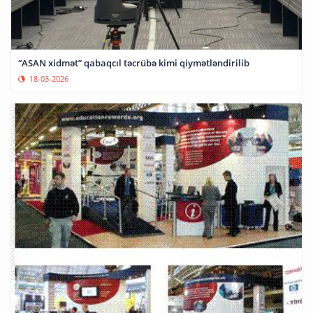
“ASAN xidmət” qabaqcıl təcrübə kimi qiymətləndirilib
18-03-2026