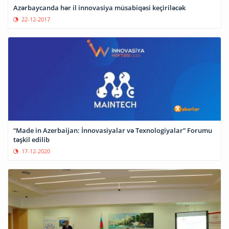
Azərbaycanda hər il innovasiya müsabiqəsi keçiriləcək
22-12-2017
“Made in Azerbaijan: İnnovasiyalar və Texnologiyalar” Forumu
təşkil edilib
17-12-2020