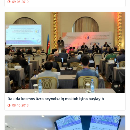
09-05-2019
Bakıda kosmos üzrə beynəlxalq məktəb işinə başlayıb
08-10-2018