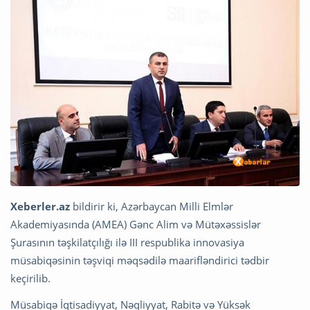
Xeberler.az
bildirir ki, Azərbaycan Milli Elmlər
Akademiyasında (AMEA) Gənc Alim və Mütəxəssislər
Şurasının təşkilatçılığı ilə III respublika innovasiya
müsabiqəsinin təşviqi məqsədilə maarifləndirici tədbir
keçirilib.
Müsabiqə İqtisadiyyat, Nəqliyyat, Rabitə və Yüksək