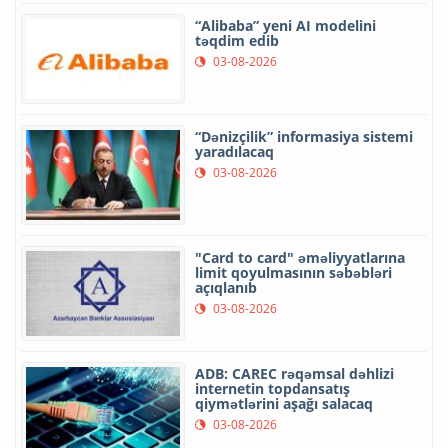
“Alibaba” yeni AI modelini
təqdim edib
03-08-2026
“Dənizçilik” informasiya sistemi
yaradılacaq
03-08-2026
"Card to card" əməliyyatlarına
limit qoyulmasının səbəbləri
açıqlanıb
03-08-2026
ADB: CAREC rəqəmsal dəhlizi
internetin topdansatış
qiymətlərini aşağı salacaq
03-08-2026