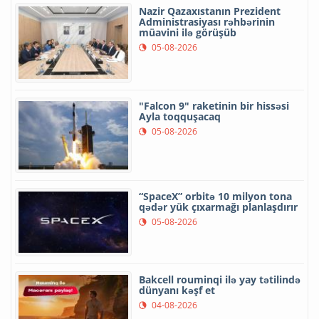
Nazir Qazaxıstanın Prezident
Administrasiyası rəhbərinin
müavini ilə görüşüb
05-08-2026
"Falcon 9" raketinin bir hissəsi
Ayla toqquşacaq
05-08-2026
“SpaceX” orbitə 10 milyon tona
qədər yük çıxarmağı planlaşdırır
05-08-2026
Bakcell rouminqi ilə yay tətilində
dünyanı kəşf et
04-08-2026