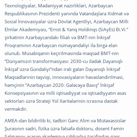
Texnologiyalar, Mədəniyyət nazirlikləri, Azərbaycan
Respublikasının Prezidenti yanında Vətəndaşlara Xidmət və
Sosial İnnovasiyalar üzrə Dövlət Agentliyi, Azərbaycan Milli
Elmlər Akademiyası, “Ernst & Yanq Holdinqs (SiAyEs) Bi.Vi.”
şirkətinin Azərbaycandakı filialı və BMT-nin İnkişaf
Proqramının Azərbaycan nümayəndəliyi ilə birgə elan
olunub. Müsabiqənin keçirilməsində məqsəd BMT-nin
“Dünyamızın transformasiyası: 2030-cu ilədək Dayanıqlı
İnkişaf üzrə Gündəliyi”ndən irəli gələn Dayanıqlı İnkişaf
Məqsədlərinin təşviqi, innovasiyaların həvəsləndirilməsi,
həmçinin “Azərbaycan 2020: Gələcəyə Baxış” İnkişaf
Konsepsiyasının və milli iqtisadiyyat və iqtisadiyyatın əsas
sektorları üzrə Strateji Yol Xəritələrinin icrasına dəstək
verməkdir.
AMEA-dan bildirilib ki, tədbiri Gənc Alim və Mütəxəssislər
Şurasının sədri, fizika üzrə fəlsəfə doktoru, dosent Famin
Salmanov açaraq akademiya rəhbərliyi tərəfindən gənc