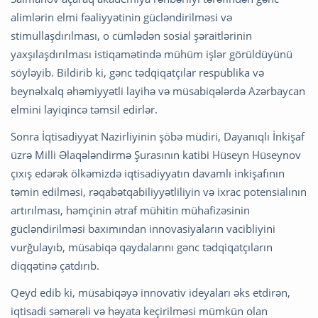
alimlərin elmi fəaliyyətinin gücləndirilməsi və
stimullaşdırılması, o cümlədən sosial şəraitlərinin
yaxşılaşdırılması istiqamətində mühüm işlər görüldüyünü
söyləyib. Bildirib ki, gənc tədqiqatçılar respublika və
beynəlxalq əhəmiyyətli layihə və müsabiqələrdə Azərbaycan
elmini layiqincə təmsil edirlər.
Sonra İqtisadiyyat Nazirliyinin şöbə müdiri, Dayanıqlı İnkişaf
üzrə Milli Əlaqələndirmə Şurasının katibi Hüseyn Hüseynov
çıxış edərək ölkəmizdə iqtisadiyyatın davamlı inkişafının
təmin edilməsi, rəqabətqabiliyyətliliyin və ixrac potensialının
artırılması, həmçinin ətraf mühitin mühafizəsinin
gücləndirilməsi baxımından innovasiyaların vacibliyini
vurğulayıb, müsabiqə qaydalarını gənc tədqiqatçıların
diqqətinə çatdırıb.
Qeyd edib ki, müsabiqəyə innovativ ideyaları əks etdirən,
iqtisadi səmərəli və həyata keçirilməsi mümkün olan