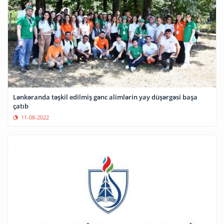
Lənkəranda təşkil edilmiş gənc alimlərin yay düşərgəsi başa
çatıb
11-08-2022