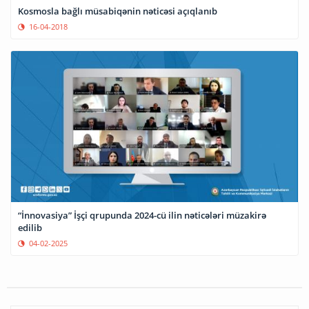
Kosmosla bağlı müsabiqənin nəticəsi açıqlanıb
16-04-2018
“İnnovasiya” İşçi qrupunda 2024-cü ilin nəticələri müzakirə
edilib
04-02-2025