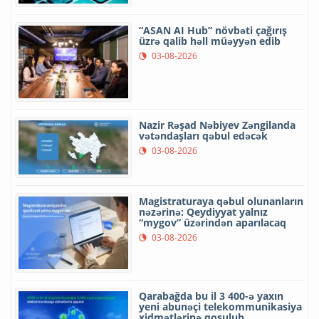
“ASAN AI Hub” növbəti çağırış
üzrə qalib həll müəyyən edib
03-08-2026
Nazir Rəşad Nəbiyev Zəngilanda
vətəndaşları qəbul edəcək
03-08-2026
Magistraturaya qəbul olunanların
nəzərinə: Qeydiyyat yalnız
“mygov” üzərindən aparılacaq
03-08-2026
Qarabağda bu il 3 400-ə yaxın
yeni abunəçi telekommunikasiya
xidmətlərinə qoşulub