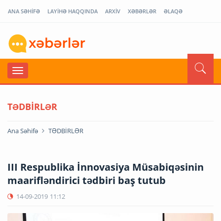
ANA SƏHİFƏ
LAYİHƏ HAQQINDA
ARXİV
XƏBƏRLƏR
ƏLAQƏ
TƏDBİRLƏR
Ana Səhifə
TƏDBİRLƏR
III Respublika İnnovasiya Müsabiqəsinin
maarifləndirici tədbiri baş tutub
14-09-2019
11:12