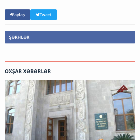
Paylaş
Tweet
ŞƏRHLƏR
OXŞAR XƏBƏRLƏR