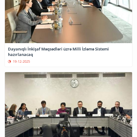
Dayanıqlı İnkişaf Məqsədləri üzrə Milli İzləmə Sistemi
hazırlanacaq
19-12-2025