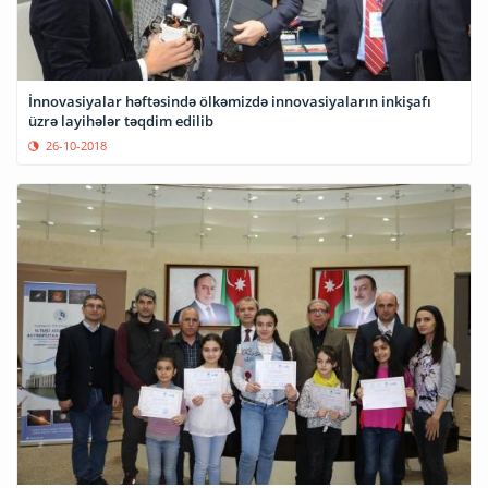
İnnovasiyalar həftəsində ölkəmizdə innovasiyaların inkişafı
üzrə layihələr təqdim edilib
26-10-2018