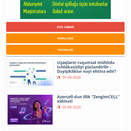
SON XƏBƏR
POPULYAR
YAZARLAR
Uşaqların rəqəmsal mühitdə
təhlükəsizliyi gücləndirilir -
Dəyişikliklər nəyi ehtiva edir?
05-08-2026
Azercell-dən illik “ZengimCELL”
xidməti
05-08-2026