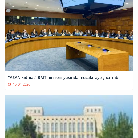
"ASAN xidmət" BMT-nin sessiyasında müzakirəyə çıxarılıb
15-04-2026