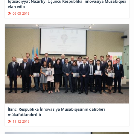
İqtisadiyyat Nazirliyi Üçüncü Respublika İnnovasiya Müsabiqəsi
elan edib
06-05-2019
İkinci Respublika İnnovasiya Müsabiqəsinin qalibləri
mükafatlandırılıb
11-12-2018