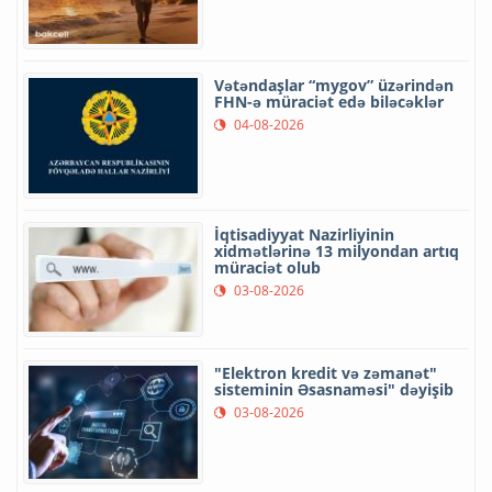
Vətəndaşlar “mygov” üzərindən
FHN-ə müraciət edə biləcəklər
04-08-2026
İqtisadiyyat Nazirliyinin
xidmətlərinə 13 milyondan artıq
müraciət olub
03-08-2026
"Elektron kredit və zəmanət"
sisteminin Əsasnaməsi" dəyişib
03-08-2026