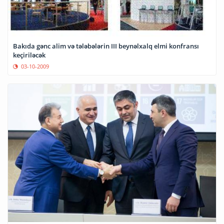
Bakıda gənc alim və tələbələrin III beynəlxalq elmi konfransı
keçiriləcək
03-10-2009