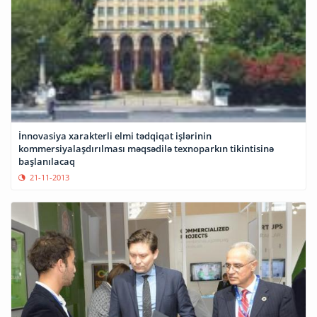
İnnovasiya xarakterli elmi tədqiqat işlərinin
kommersiyalaşdırılması məqsədilə texnoparkın tikintisinə
başlanılacaq
21-11-2013