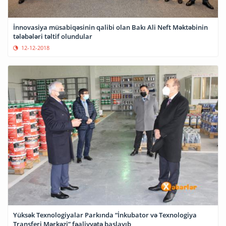
İnnovasiya müsabiqəsinin qalibi olan Bakı Ali Neft Məktəbinin
tələbələri təltif olundular
12-12-2018
Yüksək Texnologiyalar Parkında “İnkubator və Texnologiya
Transferi Mərkəzi” fəaliyyətə başlayıb