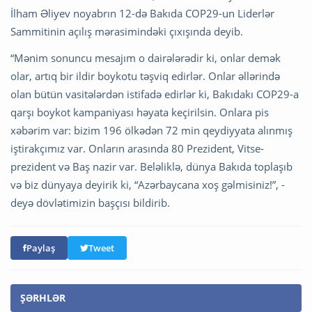
İlham Əliyev noyabrın 12-də Bakıda COP29-un Liderlər
Sammitinin açılış mərasimindəki çıxışında deyib.
“Mənim sonuncu mesajım o dairələrədir ki, onlar demək
olar, artıq bir ildir boykotu təşviq edirlər. Onlar əllərində
olan bütün vasitələrdən istifadə edirlər ki, Bakıdakı COP29-a
qarşı boykot kampaniyası həyata keçirilsin. Onlara pis
xəbərim var: bizim 196 ölkədən 72 min qeydiyyata alınmış
iştirakçımız var. Onların arasında 80 Prezident, Vitse-
prezident və Baş nazir var. Beləliklə, dünya Bakıda toplaşıb
və biz dünyaya deyirik ki, “Azərbaycana xoş gəlmisiniz!”, -
deyə dövlətimizin başçısı bildirib.
Paylaş
Tweet
ŞƏRHLƏR