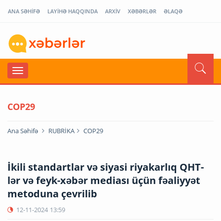
ANA SƏHİFƏ
LAYİHƏ HAQQINDA
ARXİV
XƏBƏRLƏR
ƏLAQƏ
COP29
Ana Səhifə
RUBRİKA
COP29
İkili standartlar və siyasi riyakarlıq QHT-
lər və feyk-xəbər mediası üçün fəaliyyət
metoduna çevrilib
12-11-2024
13:59