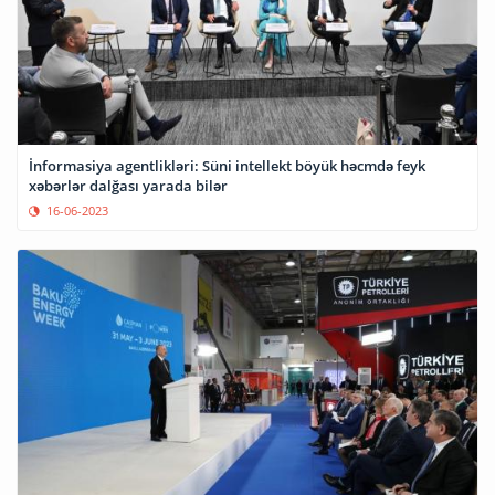
İnformasiya agentlikləri: Süni intellekt böyük həcmdə feyk
xəbərlər dalğası yarada bilər
16-06-2023