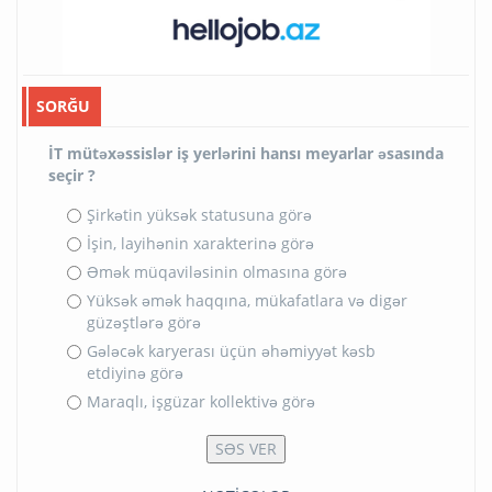
SORĞU
İT mütəxəssislər iş yerlərini hansı meyarlar əsasında
seçir ?
Şirkətin yüksək statusuna görə
İşin, layihənin xarakterinə görə
Əmək müqaviləsinin olmasına görə
Yüksək əmək haqqına, mükafatlara və digər
güzəştlərə görə
Gələcək karyerası üçün əhəmiyyət kəsb
etdiyinə görə
Maraqlı, işgüzar kollektivə görə