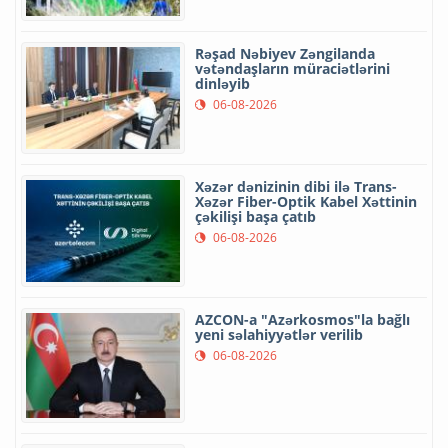
Rəşad Nəbiyev Zəngilanda
vətəndaşların müraciətlərini
dinləyib
06-08-2026
Xəzər dənizinin dibi ilə Trans-
Xəzər Fiber-Optik Kabel Xəttinin
çəkilişi başa çatıb
06-08-2026
AZCON-a "Azərkosmos"la bağlı
yeni səlahiyyətlər verilib
06-08-2026