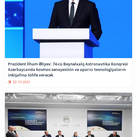
Prezident İlham Əliyev: 74-cü Beynəlxalq Astronavtika Konqresi
Azərbaycanda kosmos sənayesinin və aparıcı texnologiyaların
inkişafına töhfə verəcək
02-10-2023