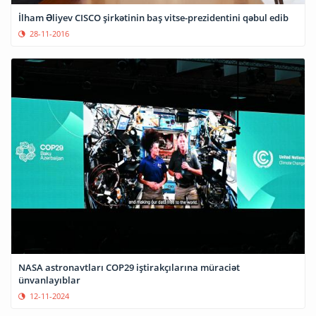
İlham Əliyev CISCO şirkətinin baş vitse-prezidentini qəbul edib
28-11-2016
NASA astronavtları COP29 iştirakçılarına müraciət
ünvanlayıblar
12-11-2024