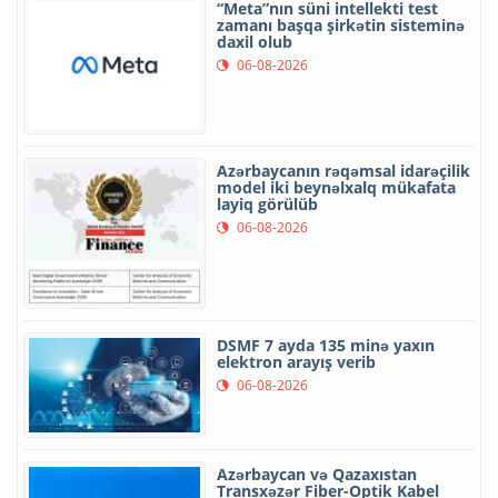
“Meta”nın süni intellekti test
zamanı başqa şirkətin sisteminə
daxil olub
06-08-2026
Azərbaycanın rəqəmsal idarəçilik
model iki beynəlxalq mükafata
layiq görülüb
06-08-2026
DSMF 7 ayda 135 minə yaxın
elektron arayış verib
06-08-2026
Azərbaycan və Qazaxıstan
Transxəzər Fiber-Optik Kabel