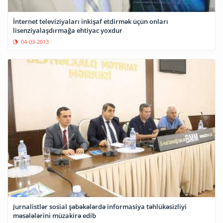
İnternet televiziyaları inkişaf etdirmək üçün onları
lisenziyalaşdırmağa ehtiyac yoxdur
04-03-2013
Jurnalistlər sosial şəbəkələrdə informasiya təhlükəsizliyi
məsələlərini müzakirə edib