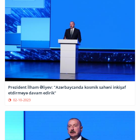
Prezident İlham Əliyev: "Azərbaycanda kosmik sahəni inkişaf
etdirməyə davam edirik"
02-10-2023