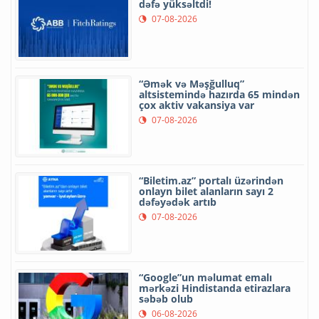
dəfə yüksəltdi!
07-08-2026
“Əmək və Məşğulluq”
altsistemində hazırda 65 mindən
çox aktiv vakansiya var
07-08-2026
“Biletim.az” portalı üzərindən
onlayn bilet alanların sayı 2
dəfəyədək artıb
07-08-2026
“Google”un məlumat emalı
mərkəzi Hindistanda etirazlara
səbəb olub
06-08-2026