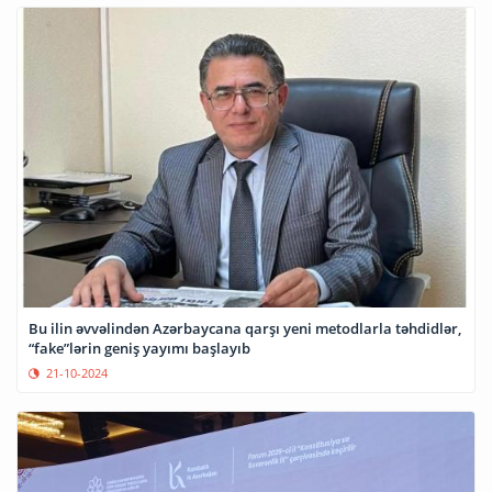
Bu ilin əvvəlindən Azərbaycana qarşı yeni metodlarla təhdidlər,
“fake”lərin geniş yayımı başlayıb
21-10-2024