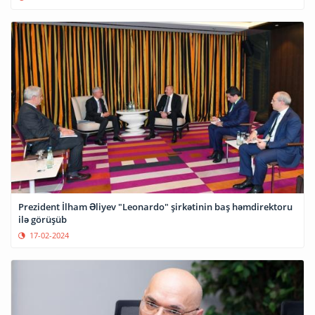
Prezident İlham Əliyev "Leonardo" şirkətinin baş həmdirektoru
ilə görüşüb
17-02-2024