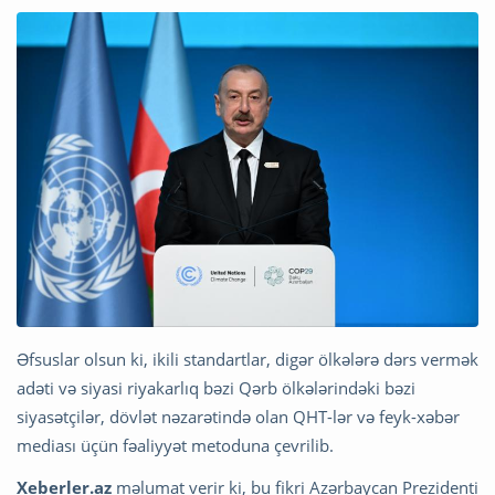
Əfsuslar olsun ki, ikili standartlar, digər ölkələrə dərs vermək
adəti və siyasi riyakarlıq bəzi Qərb ölkələrindəki bəzi
siyasətçilər, dövlət nəzarətində olan QHT-lər və feyk-xəbər
mediası üçün fəaliyyət metoduna çevrilib.
Xeberler.az
məlumat verir ki, bu fikri Azərbaycan Prezidenti