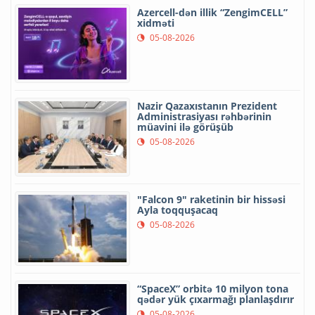
Azercell-dən illik “ZengimCELL”
xidməti
05-08-2026
Nazir Qazaxıstanın Prezident
Administrasiyası rəhbərinin
müavini ilə görüşüb
05-08-2026
"Falcon 9" raketinin bir hissəsi
Ayla toqquşacaq
05-08-2026
“SpaceX” orbitə 10 milyon tona
qədər yük çıxarmağı planlaşdırır
05-08-2026