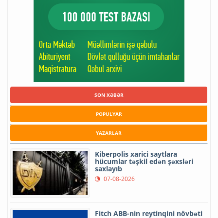
SON XƏBƏR
POPULYAR
YAZARLAR
Kiberpolis xarici saytlara
hücumlar təşkil edən şəxsləri
saxlayıb
07-08-2026
Fitch ABB-nin reytinqini növbəti