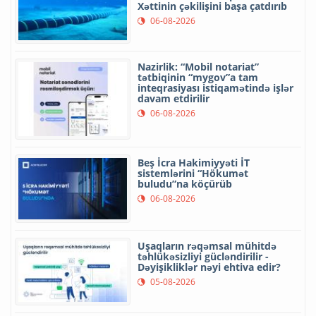
Xəttinin çəkilişini başa çatdırıb
06-08-2026
Nazirlik: “Mobil notariat”
tətbiqinin “mygov”a tam
inteqrasiyası istiqamətində işlər
davam etdirilir
06-08-2026
Beş İcra Hakimiyyəti İT
sistemlərini “Hökumət
buludu”na köçürüb
06-08-2026
Uşaqların rəqəmsal mühitdə
təhlükəsizliyi gücləndirilir -
Dəyişikliklər nəyi ehtiva edir?
05-08-2026