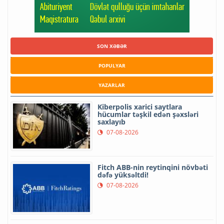
SON XƏBƏR
POPULYAR
YAZARLAR
Kiberpolis xarici saytlara
hücumlar təşkil edən şəxsləri
saxlayıb
07-08-2026
Fitch ABB-nin reytinqini növbəti
dəfə yüksəltdi!
07-08-2026