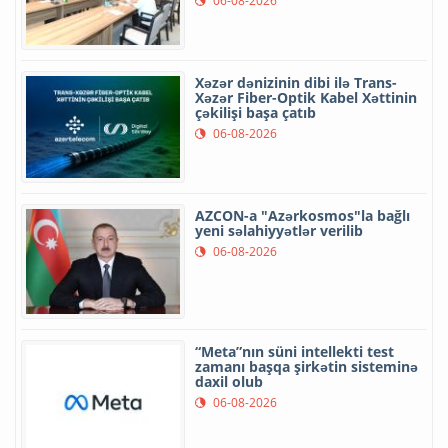
06-08-2026
Xəzər dənizinin dibi ilə Trans-
Xəzər Fiber-Optik Kabel Xəttinin
çəkilişi başa çatıb
06-08-2026
AZCON-a "Azərkosmos"la bağlı
yeni səlahiyyətlər verilib
06-08-2026
“Meta”nın süni intellekti test
zamanı başqa şirkətin sisteminə
daxil olub
06-08-2026