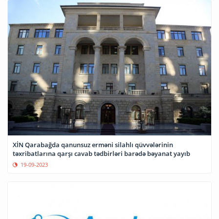
XİN Qarabağda qanunsuz erməni silahlı qüvvələrinin
təxribatlarına qarşı cavab tədbirləri barədə bəyanat yayıb
19-09-2023