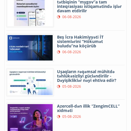
tətbiqinin “mygov”a tam
inteqrasiyası istiqamətində işlər
davam etdirilir
06-08-2026
Beş İcra Hakimiyyəti İT
sistemlərini “Hökumət
buludu”na köçürüb
06-08-2026
Uşaqların rəqəmsal mühitdə
təhlükəsizliyi gücləndirilir -
Dəyişikliklər nəyi ehtiva edir?
05-08-2026
Azercell-dən illik “ZengimCELL”
xidməti
05-08-2026