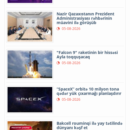
Nazir Qazaxıstanın Prezident
Administrasiyası rəhbərinin
müavini ilə görüşüb
05-08-2026
"Falcon 9" raketinin bir hissəsi
Ayla toqquşacaq
05-08-2026
“SpaceX” orbitə 10 milyon tona
qədər yük çıxarmağı planlaşdırır
05-08-2026
Bakcell rouminqi ilə yay tətilində
dünyanı kəşf et