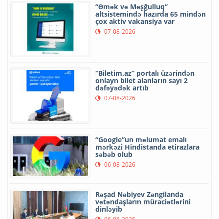
“Əmək və Məşğulluq”
altsistemində hazırda 65 mindən
çox aktiv vakansiya var
07-08-2026
“Biletim.az” portalı üzərindən
onlayn bilet alanların sayı 2
dəfəyədək artıb
07-08-2026
“Google”un məlumat emalı
mərkəzi Hindistanda etirazlara
səbəb olub
06-08-2026
Rəşad Nəbiyev Zəngilanda
vətəndaşların müraciətlərini
dinləyib