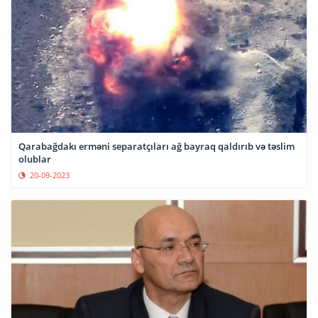
Qarabağdakı erməni separatçıları ağ bayraq qaldırıb və təslim
olublar
20-09-2023