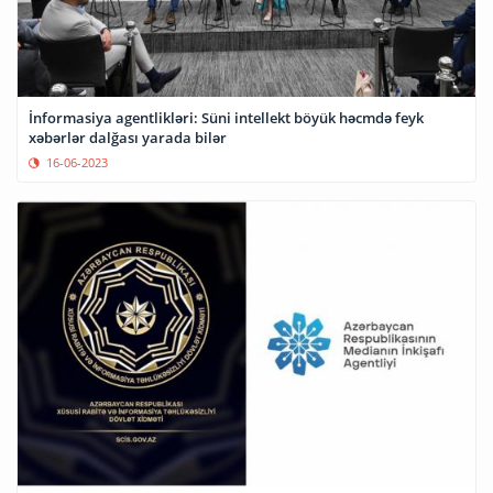
İnformasiya agentlikləri: Süni intellekt böyük həcmdə feyk
xəbərlər dalğası yarada bilər
16-06-2023