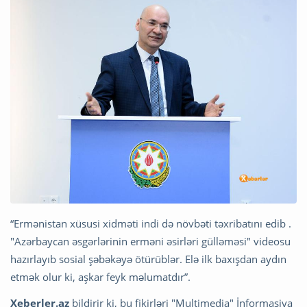
“Ermənistan xüsusi xidməti indi də növbəti təxribatını edib .
"Azərbaycan əsgərlərinin erməni əsirləri gülləməsi" videosu
hazırlayıb sosial şəbəkəyə ötürüblər. Elə ilk baxışdan aydın
etmək olur ki, aşkar feyk məlumatdır”.
Xeberler.az
bildirir ki, bu fikirləri "Multimedia" İnformasiya