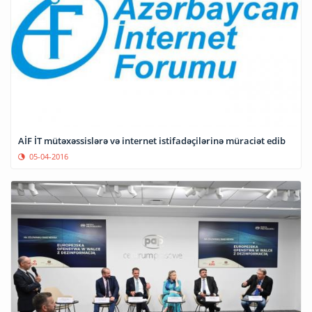
AİF İT mütəxəssislərə və internet istifadəçilərinə müraciət edib
05-04-2016