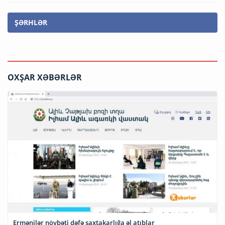
ŞƏRHLƏR
OXŞAR XƏBƏRLƏR
Ermənilər növbəti dəfə saxtakarlığa əl atıblar