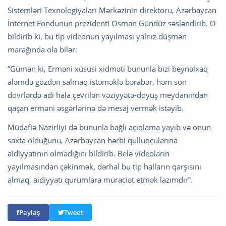
Sistemləri Texnologiyaları Mərkəzinin direktoru, Azərbaycan
İnternet Fondunun prezidenti Osman Gündüz səsləndirib. O
bildirib ki, bu tip videonun yayılması yalnız düşmən
marağında ola bilər:
“Güman ki, Erməni xüsusi xidməti bununla bizi beynəlxaq
aləmdə gözdən salmaq istəməklə bərabər, həm son
dövrlərdə adi hala çevrilən vəziyyətə-döyüş meydanından
qaçan erməni əsgərlərinə də mesaj vermək istəyib.
Müdafiə Nazirliyi də bununla bağlı açıqlama yayıb və onun
saxta olduğunu, Azərbaycan hərbi qulluqçularına
aidiyyatının olmadığını bildirib. Belə videoların
yayılmasından çəkinmək, dərhal bu tip halların qarşısını
almaq, aidiyyatı qurumlara müraciət etmək lazımdır”.
Paylaş
Tweet