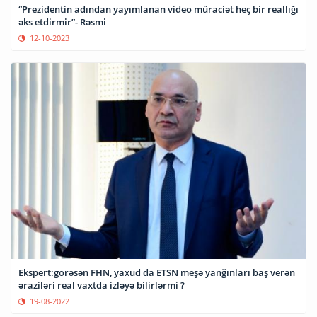
“Prezidentin adından yayımlanan video müraciət heç bir reallığı
əks etdirmir”- Rəsmi
12-10-2023
Ekspert:görəsən FHN, yaxud da ETSN meşə yanğınları baş verən
əraziləri real vaxtda izləyə bilirlərmi ?
19-08-2022