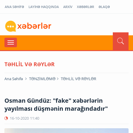
ANA SƏHİFƏ
LAYİHƏ HAQQINDA
ARXİV
XƏBƏRLƏR
ƏLAQƏ
TƏHLİL VƏ RƏYLƏR
Ana Səhifə
TƏNZİMLƏMƏ
TƏHLİL VƏ RƏYLƏR
Osman Gündüz: "fake" xəbərlərin
yayılması düşmənin marağındadır"
16-10-2020
11:40