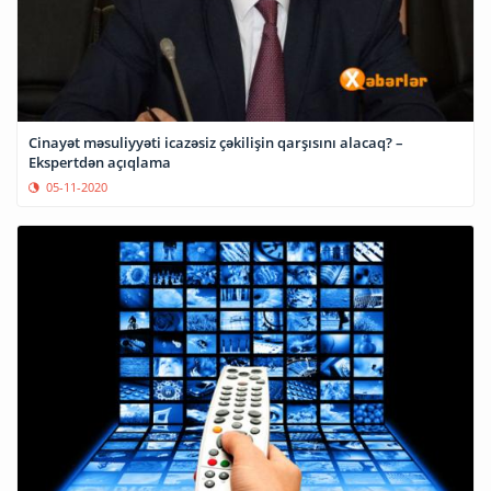
Cinayət məsuliyyəti icazəsiz çəkilişin qarşısını alacaq? –
Ekspertdən açıqlama
05-11-2020