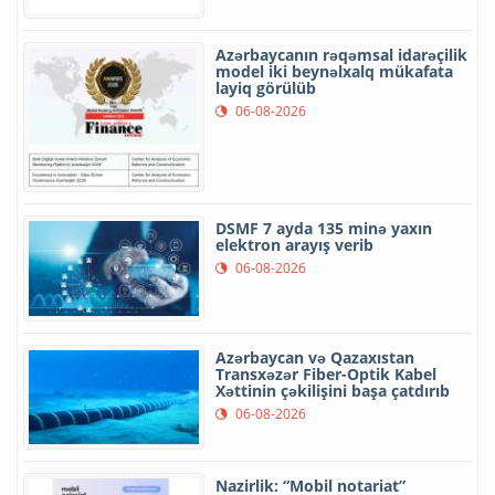
Azərbaycanın rəqəmsal idarəçilik
model iki beynəlxalq mükafata
layiq görülüb
06-08-2026
DSMF 7 ayda 135 minə yaxın
elektron arayış verib
06-08-2026
Azərbaycan və Qazaxıstan
Transxəzər Fiber-Optik Kabel
Xəttinin çəkilişini başa çatdırıb
06-08-2026
Nazirlik: “Mobil notariat”