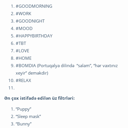
#GOODMORNING
#WORK
#GOODNIGHT
#MOOD
#HAPPYBIRTHDAY
#TBT
#LOVE
#HOME
#BOMDIA (Portuqalya dilində “salam”, “hər vaxtınız
xeyir” deməkdir)
#RELAX
Ən çox istifadə edilən üz filtrləri:
“Puppy”
“Sleep mask”
“Bunny”