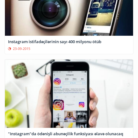
Instagram istifadəçilərinin sayı 400 milyonu ötüb
23-09-2015
"Instagram"da ödənişli abunəçilik funksiyası əlavə olunacaq