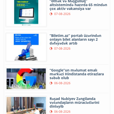
“Əmək və Məşğulluq”
altsistemində hazırda 65 mindən
çox aktiv vakansiya var
07-08-2026
“Biletim.az” portalı üzərindən
onlayn bilet alanların sayı 2
dəfəyədək artıb
07-08-2026
“Google”un məlumat emalı
mərkəzi Hindistanda etirazlara
səbəb olub
06-08-2026
Rəşad Nəbiyev Zəngilanda
vətəndaşların müraciətlərini
dinləyib
06-08-2026