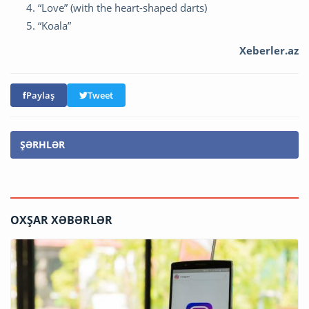
“Love” (with the heart-shaped darts)
“Koala”
Xeberler.az
Paylaş
Tweet
ŞƏRHLƏR
OXŞAR XƏBƏRLƏR