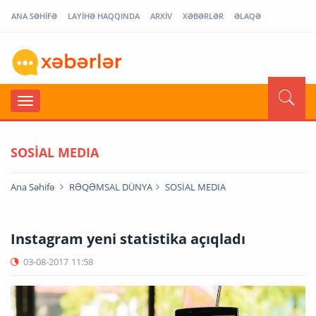
ANA SƏHİFƏ
LAYİHƏ HAQQINDA
ARXİV
XƏBƏRLƏR
ƏLAQƏ
SOSİAL MEDIA
Ana Səhifə
RƏQƏMSAL DÜNYA
SOSİAL MEDIA
Instagram yeni statistika açıqladı
03-08-2017
11:58