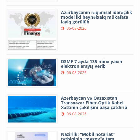
Azərbaycanın rəqəmsal idarəçilik
model iki beynəlxalq mükafata
layiq görülüb
06-08-2026
DSMF 7 ayda 135 minə yaxın
elektron arayış verib
06-08-2026
Azərbaycan və Qazaxıstan
Transxəzər Fiber-Optik Kabel
Xəttinin çəkilişini başa çatdırıb
06-08-2026
Nazirlik: “Mobil notariat”
tətbiqinin “mygov”a tam