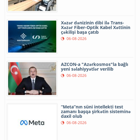
Xəzər dənizinin dibi ilə Trans-
Xəzər Fiber-Optik Kabel Xəttinin
çəkilişi başa çatıb
06-08-2026
AZCON-a "Azərkosmos"la bağlı
yeni səlahiyyətlər verilib
06-08-2026
“Meta”nın süni intellekti test
zamanı başqa şirkətin sisteminə
daxil olub
06-08-2026