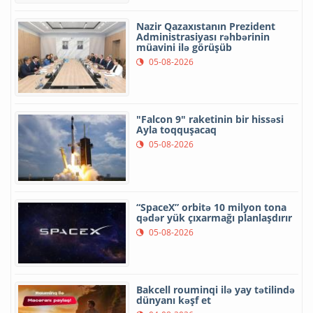
Nazir Qazaxıstanın Prezident
Administrasiyası rəhbərinin
müavini ilə görüşüb
05-08-2026
"Falcon 9" raketinin bir hissəsi
Ayla toqquşacaq
05-08-2026
“SpaceX” orbitə 10 milyon tona
qədər yük çıxarmağı planlaşdırır
05-08-2026
Bakcell rouminqi ilə yay tətilində
dünyanı kəşf et