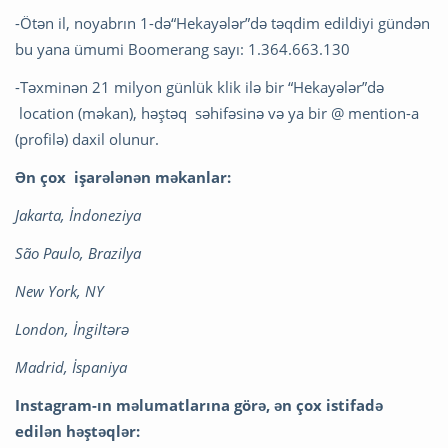
-Ötən il, noyabrın 1-də“Hekayələr”də təqdim edildiyi gündən
bu yana ümumi Boomerang sayı: 1.364.663.130
-Təxminən 21 milyon günlük klik ilə bir “Hekayələr”də
location (məkan), həştəq səhifəsinə və ya bir @ mention-a
(profilə) daxil olunur.
Ən çox işarələnən məkanlar:
Jakarta, İndoneziya
São Paulo, Brazilya
New York, NY
London, İngiltərə
Madrid, İspaniya
Instagram-ın məlumatlarına görə, ən çox istifadə
edilən həştəqlər: