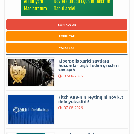
SON XƏBƏR
POPULYAR
YAZARLAR
Kiberpolis xarici saytlara
hücumlar təşkil edən şəxsləri
saxlayıb
07-08-2026
Fitch ABB-nin reytinqini növbəti
dəfə yüksəltdi!
07-08-2026