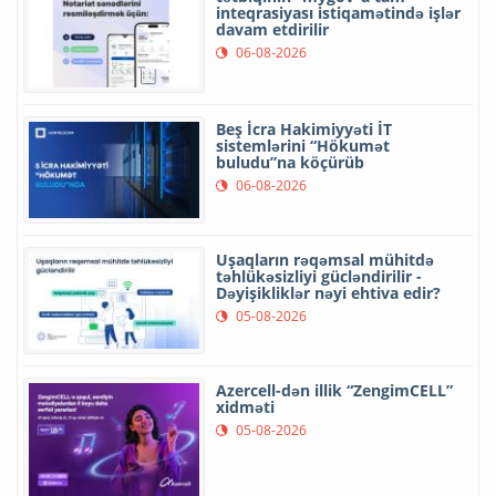
inteqrasiyası istiqamətində işlər
davam etdirilir
06-08-2026
Beş İcra Hakimiyyəti İT
sistemlərini “Hökumət
buludu”na köçürüb
06-08-2026
Uşaqların rəqəmsal mühitdə
təhlükəsizliyi gücləndirilir -
Dəyişikliklər nəyi ehtiva edir?
05-08-2026
Azercell-dən illik “ZengimCELL”
xidməti
05-08-2026