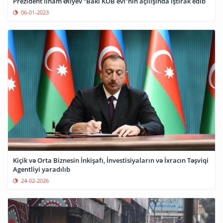
Prezident İlham Əliyev “Bakı KOB evi”nin açılışında iştirak edib
06-01-2023
Kiçik və Orta Biznesin İnkişafı, İnvestisiyaların və İxracın Təşviqi
Agentliyi yaradılıb
24-02-2026