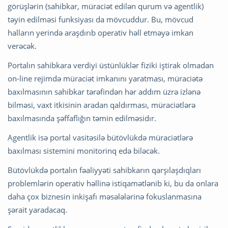
görüşlərin (sahibkar, müraciət edilən qurum və agentlik)
təyin edilməsi funksiyası da mövcuddur. Bu, mövcud
halların yerində araşdırıb operativ həll etməyə imkan
verəcək.
Portalın sahibkara verdiyi üstünlüklər fiziki iştirak olmadan
on-line rejimdə müraciət imkanını yaratması, müraciətə
baxılmasının sahibkar tərəfindən hər addım üzrə izlənə
bilməsi, vaxt itkisinin aradan qaldırması, müraciətlərə
baxılmasında şəffaflığın təmin edilməsidır.
Agentlik isə portal vasitəsilə bütövlükdə müraciətlərə
baxılması sistemini monitorinq edə biləcək.
Bütövlükdə portalın fəaliyyəti sahibkarın qarşılaşdıqları
problemlərin operativ həllinə istiqamətlənib ki, bu da onlara
daha çox biznesin inkişafı məsələlərinə fokuslanmasına
şərait yaradacaq.