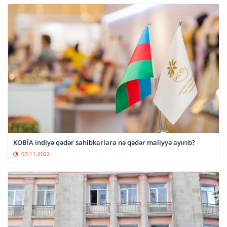
KOBİA indiyə qədər sahibkarlara nə qədər maliyyə ayırıb?
07-11-2022