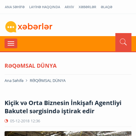
ANA SƏHİFƏ
LAYİHƏ HAQQINDA
ARXİV
XƏBƏRLƏR
ƏLAQƏ
RƏQƏMSAL DÜNYA
Ana Səhifə
RƏQƏMSAL DÜNYA
Kiçik və Orta Biznesin İnkişafı Agentliyi
Bakutel sərgisində iştirak edir
05-12-2018
12:36