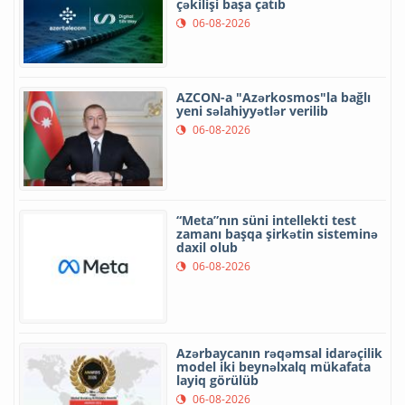
çəkilişi başa çatıb
06-08-2026
AZCON-a "Azərkosmos"la bağlı
yeni səlahiyyətlər verilib
06-08-2026
“Meta”nın süni intellekti test
zamanı başqa şirkətin sisteminə
daxil olub
06-08-2026
Azərbaycanın rəqəmsal idarəçilik
model iki beynəlxalq mükafata
layiq görülüb
06-08-2026