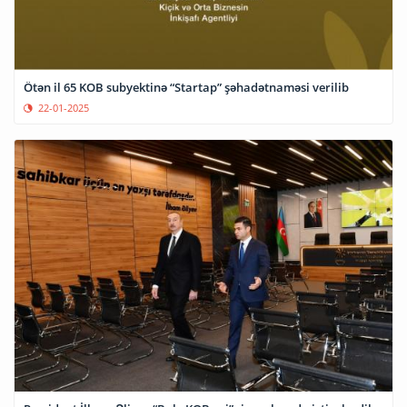
Ötən il 65 KOB subyektinə “Startap” şəhadətnaməsi verilib
22-01-2025