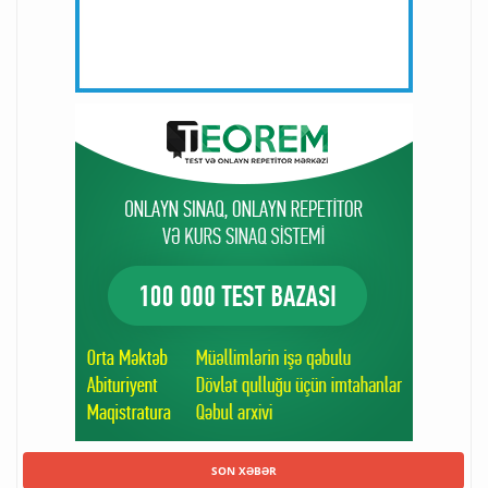
SON XƏBƏR