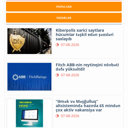
POPULYAR
YAZARLAR
Kiberpolis xarici saytlara
hücumlar təşkil edən şəxsləri
saxlayıb
07-08-2026
Fitch ABB-nin reytinqini növbəti
dəfə yüksəltdi!
07-08-2026
“Əmək və Məşğulluq”
altsistemində hazırda 65 mindən
çox aktiv vakansiya var
07-08-2026