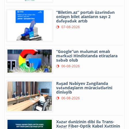
“Biletim.az” portalı üzərindən
onlayn bilet alanların sayı 2
dəfəyədək artıb
07-08-2026
“Google”un məlumat emalı
mərkəzi Hindistanda etirazlara
səbəb olub
06-08-2026
Rəşad Nəbiyev Zəngilanda
vətəndaşların müraciətlərini
dinləyib
06-08-2026
Xəzər dənizinin dibi ilə Trans-
Xəzər Fiber-Optik Kabel Xəttinin