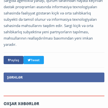
Sərgidə agentliklə yanaşı, qurum tərəfindən həyata keçirilən
dəstək proqramları əsasında informasiya texnologiyaları
sahəsində fəaliyyət göstərən kiçik və orta sahibkarlıq
subyekti də təmsil olunur və informasiya texnologiyaları
sahəsində məhsullarını təqdim edir. Sərgi kiçik və orta
sahibkarlıq subyektinə yeni partnyorların tapılması,
məhsullarının reallaşdırılması baxımından yeni imkan
yaradır.
Paylaş
Tweet
ŞƏRHLƏR
OXŞAR XƏBƏRLƏR