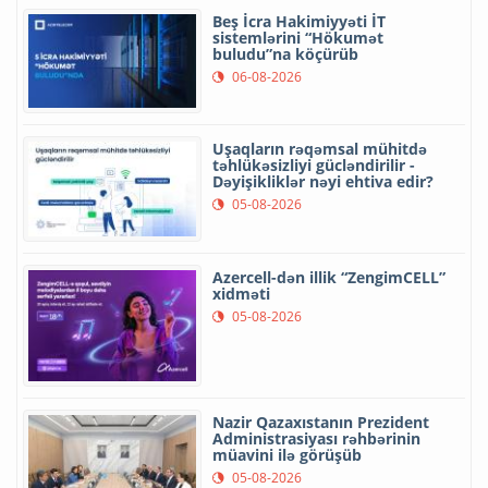
Beş İcra Hakimiyyəti İT
sistemlərini “Hökumət
buludu”na köçürüb
06-08-2026
Uşaqların rəqəmsal mühitdə
təhlükəsizliyi gücləndirilir -
Dəyişikliklər nəyi ehtiva edir?
05-08-2026
Azercell-dən illik “ZengimCELL”
xidməti
05-08-2026
Nazir Qazaxıstanın Prezident
Administrasiyası rəhbərinin
müavini ilə görüşüb
05-08-2026