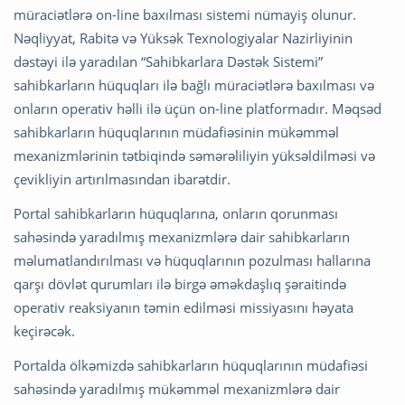
müraciətlərə on-line baxılması sistemi nümayiş olunur.
Nəqliyyat, Rabitə və Yüksək Texnologiyalar Nazirliyinin
dəstəyi ilə yaradılan “Sahibkarlara Dəstək Sistemi”
sahibkarların hüquqları ilə bağlı müraciətlərə baxılması və
onların operativ həlli ilə üçün on-line platformadır. Məqsəd
sahibkarların hüquqlarının müdafiəsinin mükəmməl
mexanizmlərinin tətbiqində səmərəliliyin yüksəldilməsi və
çevikliyin artırılmasından ibarətdir.
Portal sahibkarların hüquqlarına, onların qorunması
sahəsində yaradılmış mexanizmlərə dair sahibkarların
məlumatlandırılması və hüquqlarının pozulması hallarına
qarşı dövlət qurumları ilə birgə əməkdaşlıq şəraitində
operativ reaksiyanın təmin edilməsi missiyasını həyata
keçirəcək.
Portalda ölkəmizdə sahibkarların hüquqlarının müdafiəsi
sahəsində yaradılmış mükəmməl mexanizmlərə dair