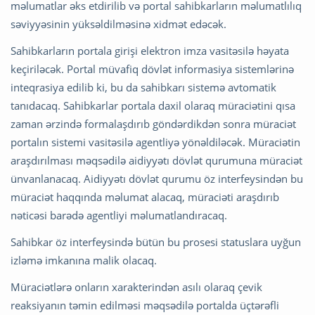
məlumatlar əks etdirilib və portal sahibkarların məlumatlılıq
səviyyəsinin yüksəldilməsinə xidmət edəcək.
Sahibkarların portala girişi elektron imza vasitəsilə həyata
keçiriləcək. Portal müvafiq dövlət informasiya sistemlərinə
inteqrasiya edilib ki, bu da sahibkarı sistemə avtomatik
tanıdacaq. Sahibkarlar portala daxil olaraq müraciətini qısa
zaman ərzində formalaşdırıb göndərdikdən sonra müraciət
portalın sistemi vasitəsilə agentliyə yönəldiləcək. Müraciətin
araşdırılması məqsədilə aidiyyətı dövlət qurumuna müraciət
ünvanlanacaq. Aidiyyətı dövlət qurumu öz interfeysindən bu
müraciət haqqında məlumat alacaq, müraciəti araşdırıb
nəticəsi barədə agentliyi məlumatlandıracaq.
Sahibkar öz interfeysində bütün bu prosesi statuslara uyğun
izləmə imkanına malik olacaq.
Müraciətlərə onların xarakterindən asılı olaraq çevik
reaksiyanın təmin edilməsi məqsədilə portalda üçtərəfli