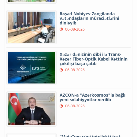
Rəşad Nəbiyev Zəngilanda
vətəndaşların müraciətlərini
dinləyib
06-08-2026
Xəzər dənizinin dibi ilə Trans-
Xəzər Fiber-Optik Kabel Xəttinin
çəkilişi başa çatıb
06-08-2026
AZCON-a "Azərkosmos"la bağlı
yeni səlahiyyətlər verilib
06-08-2026
“Meta”nın süni intellekti test