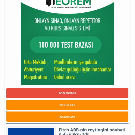
SON XƏBƏR
POPULYAR
YAZARLAR
Fitch ABB-nin reytinqini növbəti
dəfə yüksəltdi!