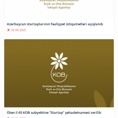
Azərbaycan startaplarının fəaliyyət istiqamətləri açıqlanıb
03-09-2025
Ötən il 65 KOB subyektinə “Startap” şəhadətnaməsi verilib