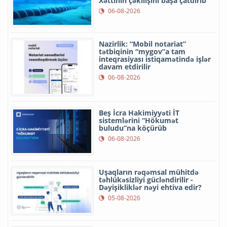
Xəttinin çəkilişini başa çatdırıb
06-08-2026
Nazirlik: “Mobil notariat”
tətbiqinin “mygov”a tam
inteqrasiyası istiqamətində işlər
davam etdirilir
06-08-2026
Beş İcra Hakimiyyəti İT
sistemlərini “Hökumət
buludu”na köçürüb
06-08-2026
Uşaqların rəqəmsal mühitdə
təhlükəsizliyi gücləndirilir -
Dəyişikliklər nəyi ehtiva edir?
05-08-2026