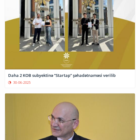
Daha 2 KOB subyektinə “Startap” şəhadətnaməsi verilib
30-06-2025