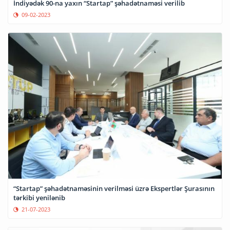
İndiyədək 90-na yaxın “Startap” şəhadətnaməsi verilib
09-02-2023
“Startap” şəhadətnaməsinin verilməsi üzrə Ekspertlər Şurasının
tərkibi yenilənib
21-07-2023