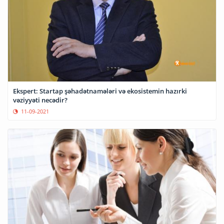
Ekspert: Startap şəhadətnamələri və ekosistemin hazırki
vəziyyəti necədir?
11-09-2021