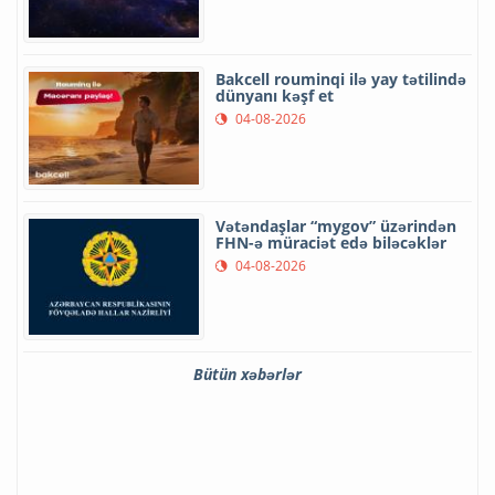
Bakcell rouminqi ilə yay tətilində
dünyanı kəşf et
04-08-2026
Vətəndaşlar “mygov” üzərindən
FHN-ə müraciət edə biləcəklər
04-08-2026
Bütün xəbərlər