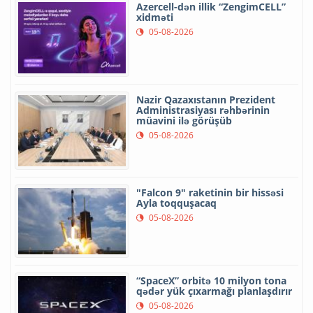
Azercell-dən illik “ZengimCELL”
xidməti
05-08-2026
Nazir Qazaxıstanın Prezident
Administrasiyası rəhbərinin
müavini ilə görüşüb
05-08-2026
"Falcon 9" raketinin bir hissəsi
Ayla toqquşacaq
05-08-2026
“SpaceX” orbitə 10 milyon tona
qədər yük çıxarmağı planlaşdırır
05-08-2026