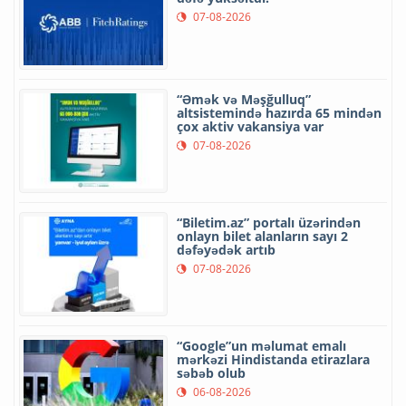
07-08-2026
“Əmək və Məşğulluq”
altsistemində hazırda 65 mindən
çox aktiv vakansiya var
07-08-2026
“Biletim.az” portalı üzərindən
onlayn bilet alanların sayı 2
dəfəyədək artıb
07-08-2026
“Google”un məlumat emalı
mərkəzi Hindistanda etirazlara
səbəb olub
06-08-2026