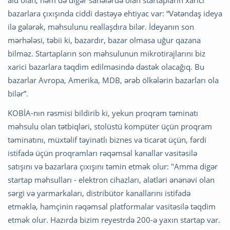
bazarlara çıxışında ciddi dəstəyə ehtiyac var: “Vətəndaş ideya
ilə gələrək, məhsulunu reallaşdıra bilər. İdeyanın son
mərhələsi, təbii ki, bazardır, bazar olmasa uğur qazana
bilməz. Startapların son məhsulunun mikrotirajlarını biz
xarici bazarlara təqdim edilməsində dəstək olacağıq. Bu
bazarlar Avropa, Amerika, MDB, ərəb ölkələrin bazarları ola
bilər”.
KOBİA-nın rəsmisi bildirib ki, yekun proqram təminatı
məhsulu olan tətbiqləri, stolüstü kompüter üçün proqram
təminatını, müxtəlif təyinatlı biznes və ticarət üçün, fərdi
istifadə üçün proqramları rəqəmsal kanallar vasitəsilə
satışını və bazarlara çıxışını təmin etmək olur: "Amma digər
startap məhsulları - elektron cihazları, alətləri ənənəvi olan
sərgi və yarmarkaları, distribütor kanallarını istifadə
etməklə, hamçinin rəqəmsal platformalar vasitəsilə təqdim
etmək olur. Hazırda bizim reyestrdə 200-ə yaxın startap var.