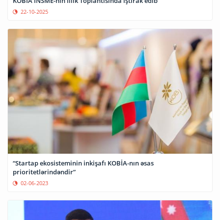
KOBİA INSME-nin İllik Toplantısında iştirak edib
22-10-2025
“Startap ekosisteminin inkişafı KOBİA-nın əsas
prioritetlərindəndir”
02-06-2023