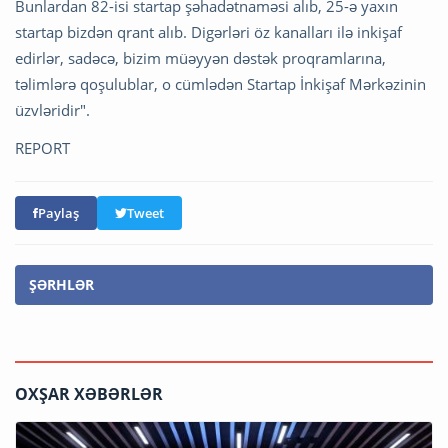
Bunlardan 82-isi startap şəhadətnaməsi alıb, 25-ə yaxın
startap bizdən qrant alıb. Digərləri öz kanalları ilə inkişaf
edirlər, sadəcə, bizim müəyyən dəstək proqramlarına,
təlimlərə qoşulublar, o cümlədən Startap İnkişaf Mərkəzinin
üzvləridir".
REPORT
Paylaş
Tweet
ŞƏRHLƏR
OXŞAR XƏBƏRLƏR