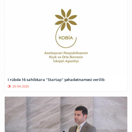
I rübdə 16 sahibkara "Startap" şəhadətnaməsi verilib
20-04-2026