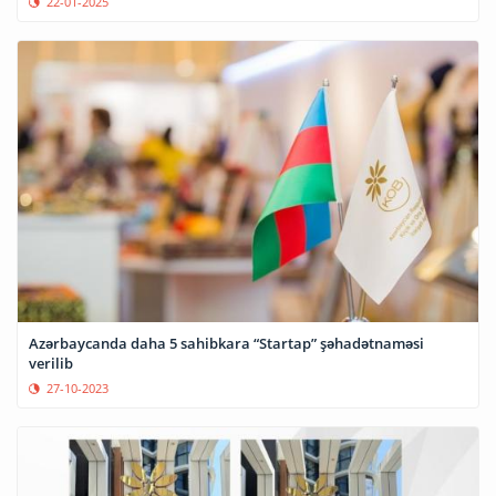
22-01-2025
Azərbaycanda daha 5 sahibkara “Startap” şəhadətnaməsi
verilib
27-10-2023