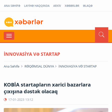
ANA SƏHİFƏ
LAYİHƏ HAQQINDA
ARXİV
XƏBƏRLƏR
ƏLAQƏ
İNNOVASİYA VƏ STARTAP
Ana Səhifə
RƏQƏMSAL DÜNYA
İNNOVASİYA VƏ STARTAP
KOBİA startapların xarici bazarlara
çıxışına dəstək olacaq
17-01-2023
13:12