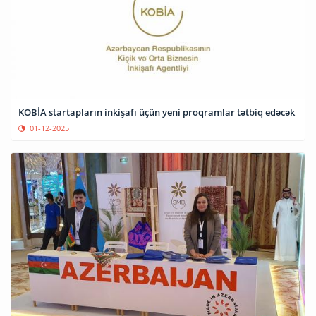
KOBİA startapların inkişafı üçün yeni proqramlar tətbiq edəcək
01-12-2025