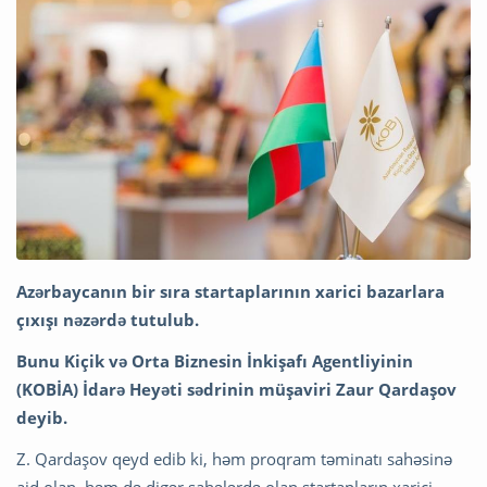
Azərbaycanın bir sıra startaplarının xarici bazarlara
çıxışı nəzərdə tutulub.
Bunu Kiçik və Orta Biznesin İnkişafı Agentliyinin
(KOBİA) İdarə Heyəti sədrinin müşaviri Zaur Qardaşov
deyib.
Z. Qardaşov qeyd edib ki, həm proqram təminatı sahəsinə
aid olan, həm də digər sahələrdə olan startapların xarici