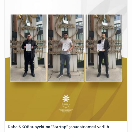
Daha 6 KOB subyektinə “Startap” şəhadətnaməsi verilib