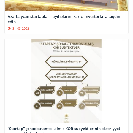
Azərbaycan startapları layihələrini xarici investorlara təqdim
edib
31-03-2022
“Startap” şəhadətnaməsi almış KOB subyektlərinin əksəriyyəti