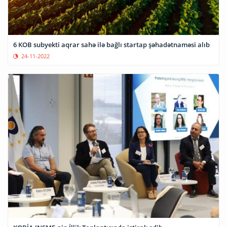
6 KOB subyekti aqrar sahə ilə bağlı startap şəhadətnaməsi alıb
24-11-2022