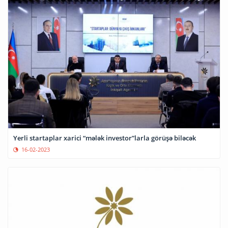
Yerli startaplar xarici “mələk investor”larla görüşə biləcək
16-02-2023