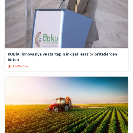
KOBİA: İnnovasiya və startapın inkişafı əsas prioritetlərdən
biridir
17-06-2026