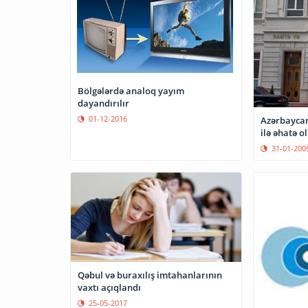
Bölgələrdə analoq yayım
dayandırılır
01-12-2016
Azərbayca
ilə əhatə o
31-01-200
Qəbul və buraxılış imtahanlarının
vaxtı açıqlandı
25-05-2017