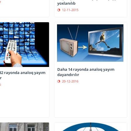
7
yoxlanılıb
12-11-2015
Daha 14 rayonda analoq yayım
32 rayonda analoq yayım
dayandırılır
r
20-12-2016
6