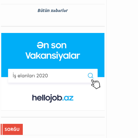
Bütün xəbərlər
SORĞU