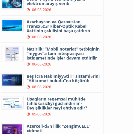
elektron arayış verib
06-08-2026
Azərbaycan və Qazaxıstan
Transxəzər Fiber-Optik Kabel
Xəttinin çəkilişini başa çatdırıb
06-08-2026
Nazirlik: “Mobil notariat” tətbiqinin
“mygov”a tam inteqrasiyası
istiqamətində işlər davam etdirilir
06-08-2026
Beş İcra Hakimiyyəti İT sistemlərini
“Hökumət buludu”na köçürüb
06-08-2026
Uşaqların rəqəmsal mühitdə
təhlükəsizliyi gücləndirilir -
Dəyişikliklər nəyi ehtiva edir?
05-08-2026
Azercell-dən illik “ZengimCELL”
xidməti