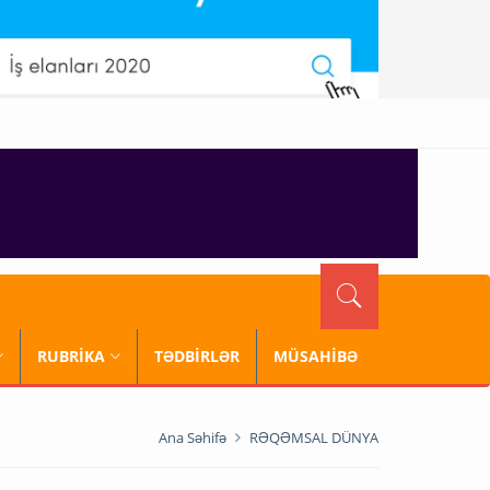
RUBRİKA
TƏDBİRLƏR
MÜSAHİBƏ
Ana Səhifə
RƏQƏMSAL DÜNYA