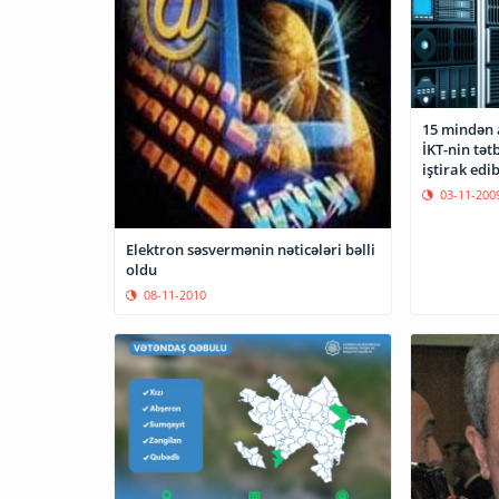
15 mindən 
İKT-nin tət
iştirak edi
03-11-200
Elektron səsvermənin nəticələri bəlli
oldu
08-11-2010