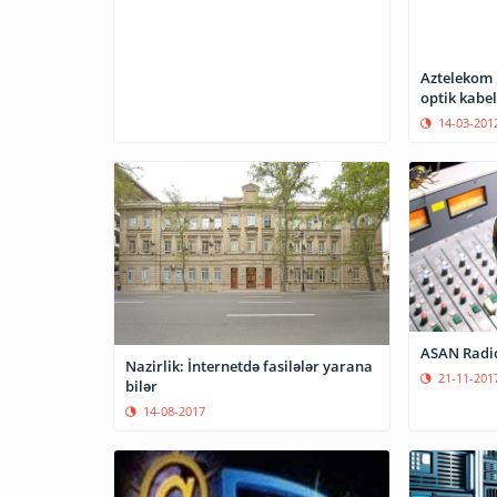
Aztelekom k
optik kabel
14-03-201
ASAN Radio
Nazirlik: İnternetdə fasilələr yarana
21-11-201
bilər
14-08-2017