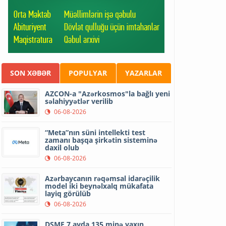
SON XƏBƏR
POPULYAR
YAZARLAR
AZCON-a "Azərkosmos"la bağlı yeni
səlahiyyətlər verilib
06-08-2026
“Meta”nın süni intellekti test
zamanı başqa şirkətin sisteminə
daxil olub
06-08-2026
Azərbaycanın rəqəmsal idarəçilik
model iki beynəlxalq mükafata
layiq görülüb
06-08-2026
DSMF 7 ayda 135 minə yaxın