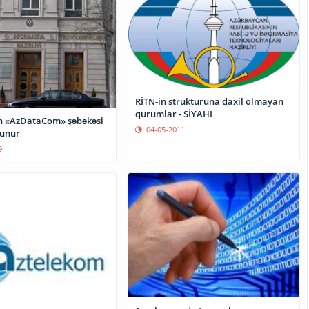
RİTN-in strukturuna daxil olmayan
qurumlar - SİYAHI
n «AzDataCom» şəbəkəsi
04-05-2011
lunur
9