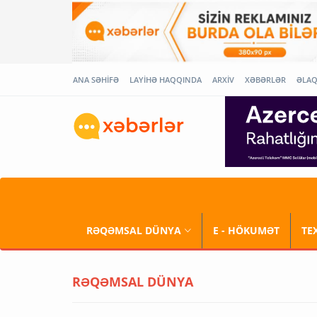
ANA SƏHİFƏ
LAYİHƏ HAQQINDA
ARXİV
XƏBƏRLƏR
ƏLA
RƏQƏMSAL DÜNYA
E - HÖKUMƏT
TE
RƏQƏMSAL DÜNYA