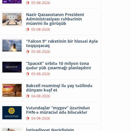
05-08-2026
Nazir Qazaxıstanın Prezident
Administrasiyası rəhbərinin
müavini ilə görüşüb
05-08-2026
"Falcon 9" raketinin bir hissəsi Ayla
toqquşacaq
05-08-2026
“SpaceX” orbitə 10 milyon tona
qədər yük çıxarmağı planlaşdırır
05-08-2026
Bakcell rouminqi ilə yay tətilində
dünyanı kəşf et
04-08-2026
Vətəndaşlar “mygov” üzərindən
FHN-ə müraciət edə biləcəklər
04-08-2026
İqtisadiyyat Nazirliyinin