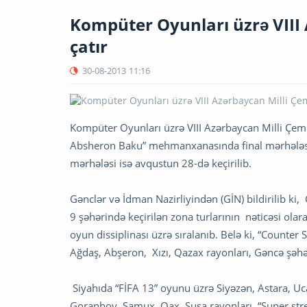
Kompüter Oyunları üzrə VIII
çatır
30-08-2013
11:16
Kompüter Oyunları üzrə VIII Azərbaycan Milli Çemp
Absheron Baku” mehmanxanasında final mərhələsini
mərhələsi isə avqustun 28-də keçirilib.
Gənclər və İdman Nazirliyindən (GİN) bildirilib ki,
9 şəhərində keçirilən zona turlarının nəticəsi ol
oyun dissiplinası üzrə sıralanıb. Belə ki, “Counter
Ağdaş, Abşeron, Xızı, Qazax rayonları, Gəncə şəhə
Siyahıda “FİFA 13” oyunu üzrə Siyəzən, Astara, Uca
Goranboy, Samux, Qax, Şuşa rayonları, “Super stree