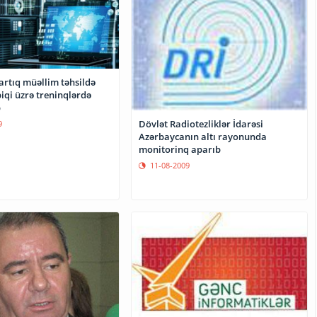
artıq müəllim təhsildə
biqi üzrə treninqlərdə
b
Dövlət Radiotezliklər İdarəsi
9
Azərbaycanın altı rayonunda
monitorinq aparıb
11-08-2009