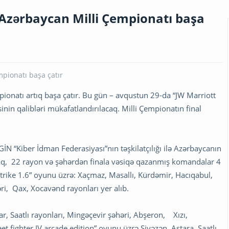
 Azərbaycan Milli Çempionatı başa
ionatı artıq başa çatır. Bu gün – avqustun 29-da “JW Marriott
n qalibləri mükafatlandırılacaq. Milli Çempionatın final
 GİN “Kiber İdman Federasiyası”nın təşkilatçılığı ilə Azərbaycanın
araq, 22 rayon və şəhərdən finala vəsiqə qazanmış komandalar 4
 Strike 1.6” oyunu üzrə: Xaçmaz, Masallı, Kürdəmir, Hacıqabul,
ri, Qax, Xocavənd rayonları yer alıb.
r, Saatlı rayonları, Mingəçevir şəhəri, Abşeron, Xızı,
t fighter IV arcade edition” oyunu üzrə Siyəzən, Astara, Saatlı,