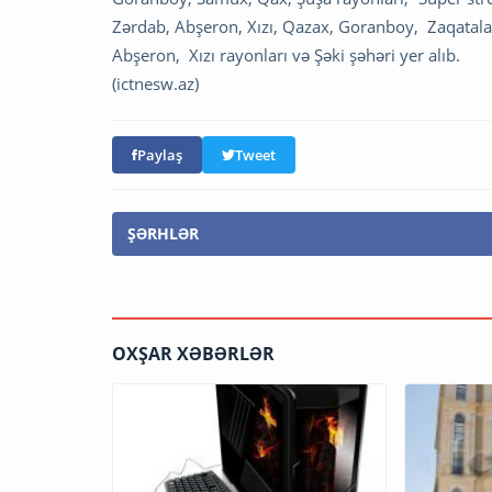
Zərdab, Abşeron, Xızı, Qazax, Goranboy, Zaqatala, 
Abşeron, Xızı rayonları və Şəki şəhəri yer alıb.
(ictnesw.az)
Paylaş
Tweet
ŞƏRHLƏR
OXŞAR XƏBƏRLƏR