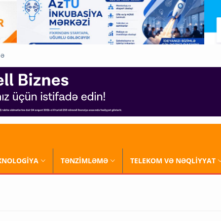
QƏ
XNOLOGİYA
TƏNZİMLƏMƏ
TELEKOM VƏ NƏQLİYYAT