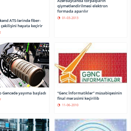
Azərbaycanda torpaqların
qiymətləndirilməsi elektron
formada aparılır
01-03-2013
ənd ATS-lərində fiber-
 çəkilişini həyata keçirir
2
“Gənc İnformatiklər” müsabiqəsinin
 Gəncədə yayıma başladı
final mərasimi keçirilib
7
11-06-2010