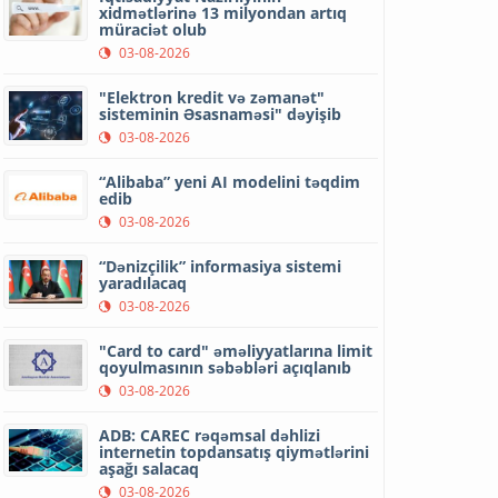
xidmətlərinə 13 milyondan artıq
müraciət olub
03-08-2026
"Elektron kredit və zəmanət"
sisteminin Əsasnaməsi" dəyişib
03-08-2026
“Alibaba” yeni AI modelini təqdim
edib
03-08-2026
“Dənizçilik” informasiya sistemi
yaradılacaq
03-08-2026
"Card to card" əməliyyatlarına limit
qoyulmasının səbəbləri açıqlanıb
03-08-2026
ADB: CAREC rəqəmsal dəhlizi
internetin topdansatış qiymətlərini
aşağı salacaq
03-08-2026