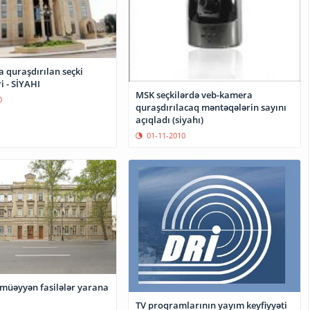
 quraşdırılan seçki
i - SİYAHI
MSK seçkilərdə veb-kamera
0
quraşdırılacaq məntəqələrin sayını
açıqladı (siyahı)
01-11-2010
 müəyyən fasilələr yarana
TV proqramlarının yayım keyfiyyəti