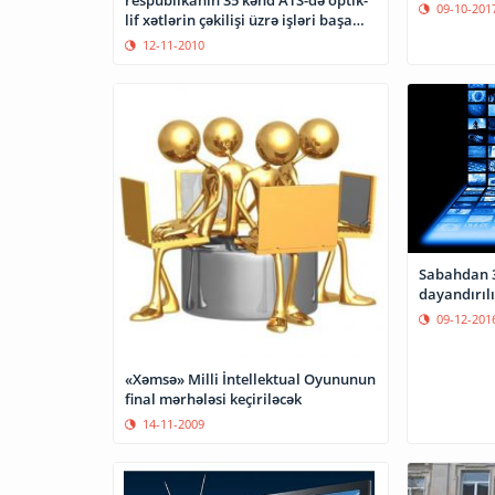
respublikanın 35 kənd ATS-də optik-
09-10-201
lif xətlərin çəkilişi üzrə işləri başa
çatdırıb.
12-11-2010
Sabahdan 
dayandırılı
09-12-201
«Xəmsə» Milli İntellektual Oyununun
final mərhələsi keçiriləcək
14-11-2009