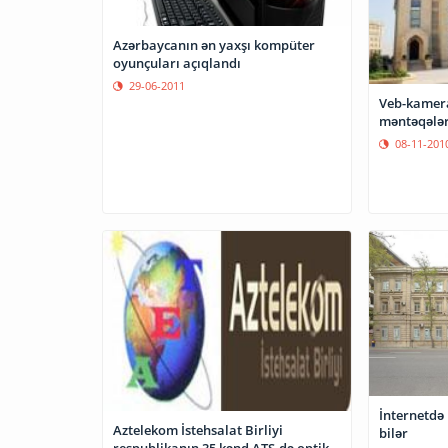
Azərbaycanın ən yaxşı kompüter
oyunçuları açıqlandı
29-06-2011
Veb-kamera
məntəqələr
08-11-201
İnternetdə
Aztelekom İstehsalat Birliyi
bilər