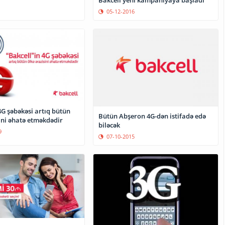
05-12-2016
4G şəbəkəsi artıq bütün
Bütün Abşeron 4G-dən istifadə edə
ini əhatə etməkdədir
biləcək
9
07-10-2015