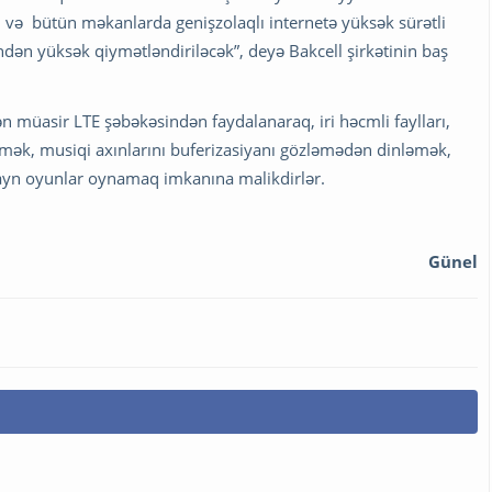
və bütün məkanlarda genişzolaqlı internetə yüksək sürətli
indən yüksək qiymətləndiriləcək”, deyə Bakcell şirkətinin baş
ən müasir LTE şəbəkəsindən faydalanaraq, iri həcmli faylları,
rmək, musiqi axınlarını buferizasiyanı gözləmədən dinləmək,
ayn oyunlar oynamaq imkanına malikdirlər.
Günel