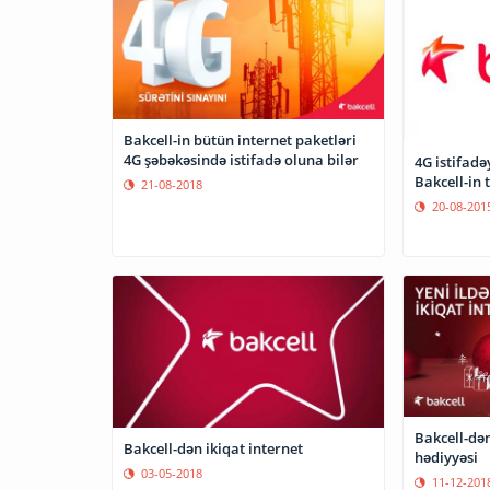
Bakcell-in bütün internet paketləri
4G şəbəkəsində istifadə oluna bilər
4G istifadə
Bakcell-in t
21-08-2018
20-08-201
Bakcell-də
Bakcell-dən ikiqat internet
hədiyyəsi
03-05-2018
11-12-201