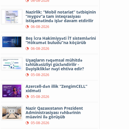
06-08-2026
Nazirlik: “Mobil notariat” tətbiqinin
“mygov”a tam inteqrasiyası
istiqamətində işlər davam etdirilir
06-08-2026
Beş İcra Hakimiyyəti İT sistemlərini
“Hökumət buludu”na köçürüb
06-08-2026
Uşaqların rəqəmsal mühitdə
təhlükəsizliyi gücləndirilir -
Dəyişikliklər nəyi ehtiva edir?
05-08-2026
Azercell-dən illik “ZengimCELL”
xidməti
05-08-2026
Nazir Qazaxıstanın Prezident
Administrasiyası rəhbərinin
müavini ilə görüşüb
05-08-2026