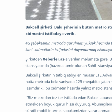
Bakcell şirkəti Bakı şəhərinin bütün metro st
xidmətini istifadəyə verib.
4G şəbəkəsinin metroda qurulması yüksək həcmdə tra
kimi xidmətlərin istifadəsini dayandırmaq istəməyən
Şirkətdən
Xeberler.az
-a verilən məlumata görə, 
stansiyasında (hazırda təmir olunan Sahil stansiy
Bakcell şirkətinin tətbiq etdiyi ən müasir LTE Adv
hətta metroda belə saniyədə 225 meqabitə çatan s
lazımdır ki, bu xidmətin hazırda yalnız metro stan
“Biz metrodan tez-tez istifadə edən Bakcell abunə
etməkdən böyük qürur hissi duyuruq. Abunəçilərim
sürətli mobil internet şəbəkəmizdən yararlanmaq 