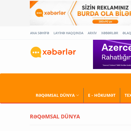
ANA SƏHİFƏ
LAYİHƏ HAQQINDA
ARXİV
XƏBƏRLƏR
ƏLA
RƏQƏMSAL DÜNYA
E - HÖKUMƏT
TE
RƏQƏMSAL DÜNYA