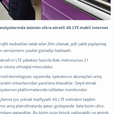
ansiyalarında özünün ultra-sürətli 4G LTE mobil internet
fik mübadiləsi tələb edən film izləmək, şelfi çəkib paylaşmaq
 sərnişinlərin çoxdan gözlədiyi hadisədir.
Bakcell-in LTE şəbəkəsi hazırda Bakı metrosunun 21
ası istisna olmaqla) mövcuddur.
anced texnologiyası sayəsində, operatorun abunəçiləri artıq
ürətin imkanlarından yararlana biləcəklər. Qeyd etmək
siyalarının platformalarında istifadəsi mümkündür.
çilərinə çox yüksək keyfiyyətli 4G LTE xidmətini təqdim
iz artıq platrofmalarda qatarı gözləyəndə belə bizim ultra-
imkanı qazanıblar. Bu bizim üçün böyük nailiyyətdir və əminik