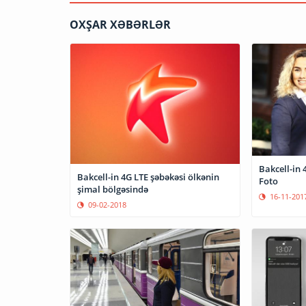
OXŞAR XƏBƏRLƏR
Bakcell-in 
Bakcell-in 4G LTE şəbəkəsi ölkənin
Foto
şimal bölgəsində
16-11-201
09-02-2018