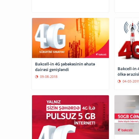
Bakcell-in 4G şəbəkəsinin əhatə
Bakcell-in 
dairəsi genişləndi
ölkə ərazis
09-08-2018
04-03-201