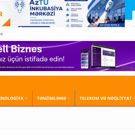
QƏ
XNOLOGİYA
TƏNZİMLƏMƏ
TELEKOM VƏ NƏQLİYYAT