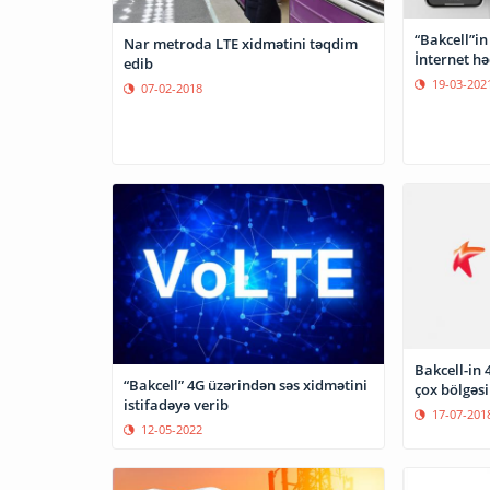
“Bakcell”in
Nar metroda LTE xidmətini təqdim
İnternet hə
edib
19-03-202
07-02-2018
Bakcell-in 
“Bakcell” 4G üzərindən səs xidmətini
çox bölgəs
istifadəyə verib
17-07-201
12-05-2022