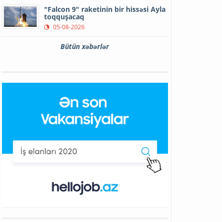
"Falcon 9" raketinin bir hissəsi Ayla
toqquşacaq
05-08-2026
Bütün xəbərlər