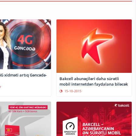
4G xidməti artıq Gəncədə-
Bakcell abunəçiləri daha sürətli
mobil internetdən faydalana biləcək
7
15-10-2015