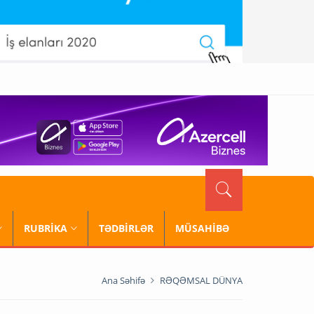
RUBRİKA
TƏDBİRLƏR
MÜSAHİBƏ
Ana Səhifə
RƏQƏMSAL DÜNYA