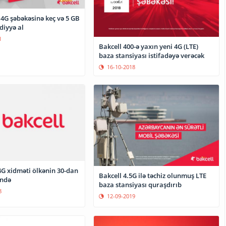
 4G şəbəkəsinə keç və 5 GB
diyyə al
1
Bakcell 400-ə yaxın yeni 4G (LTE)
baza stansiyası istifadəyə verəcək
16-10-2018
4G xidməti ölkənin 30-dan
Bakcell 4.5G ilə təchiz olunmuş LTE
ində
baza stansiyası quraşdırıb
8
12-09-2019