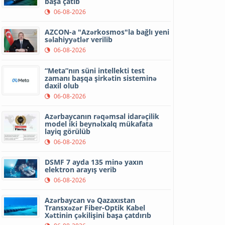
başa çatıb
06-08-2026
AZCON-a "Azərkosmos"la bağlı yeni
səlahiyyətlər verilib
06-08-2026
“Meta”nın süni intellekti test
zamanı başqa şirkətin sisteminə
daxil olub
06-08-2026
Azərbaycanın rəqəmsal idarəçilik
model iki beynəlxalq mükafata
layiq görülüb
06-08-2026
DSMF 7 ayda 135 minə yaxın
elektron arayış verib
06-08-2026
Azərbaycan və Qazaxıstan
Transxəzər Fiber-Optik Kabel
Xəttinin çəkilişini başa çatdırıb