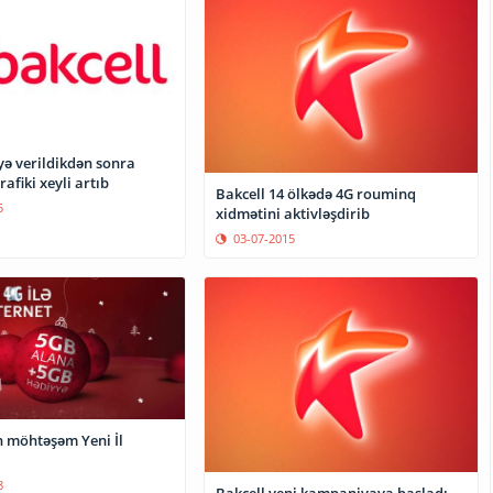
yə verildikdən sonra
rafiki xeyli artıb
Bakcell 14 ölkədə 4G rouminq
5
xidmətini aktivləşdirib
03-07-2015
n möhtəşəm Yeni İl
8
Bakcell yeni kampaniyaya başladı