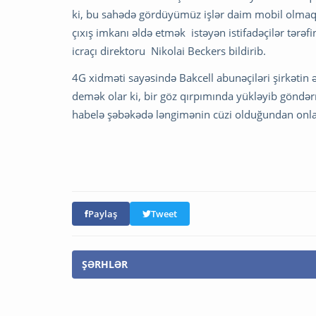
ki, bu sahədə gördüyümüz işlər daim mobil olmaq 
çıxış imkanı əldə etmək istəyən istifadəçilər tərəf
icraçı direktoru Nikolai Beckers bildirib.
4G xidməti sayəsində Bakcell abunəçiləri şirkətin 
demək olar ki, bir göz qırpımında yükləyib göndə
habelə şəbəkədə ləngimənin cüzi olduğundan onl
Paylaş
Tweet
ŞƏRHLƏR