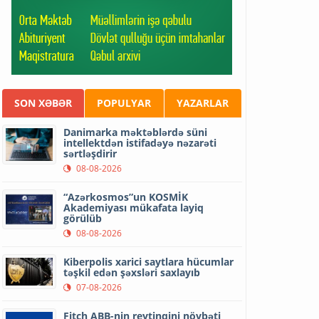
SON XƏBƏR
POPULYAR
YAZARLAR
Danimarka məktəblərdə süni
intellektdən istifadəyə nəzarəti
sərtləşdirir
08-08-2026
“Azərkosmos”un KOSMİK
Akademiyası mükafata layiq
görülüb
08-08-2026
Kiberpolis xarici saytlara hücumlar
təşkil edən şəxsləri saxlayıb
07-08-2026
Fitch ABB-nin reytinqini növbəti