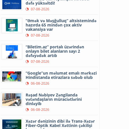
dəfə yüksəltdi!
07-08-2026
“Əmək və Məşğulluq” altsistemində
hazırda 65 mindən çox aktiv
vakansiya var
07-08-2026
“Biletim.az” portalı üzərindən
onlayn bilet alanların sayı 2
dəfəyədək artıb
07-08-2026
“Google”un məlumat emalı mərkəzi
Hindistanda etirazlara səbəb olub
06-08-2026
Rəşad Nəbiyev Zəngilanda
vətəndaşların müraciətlərini
dinləyib
06-08-2026
Xəzər dənizinin dibi ilə Trans-Xəzər
Fiber-Optik Kabel Xəttinin çəkilişi