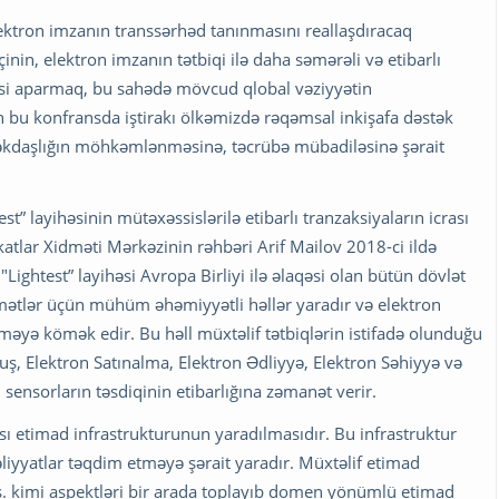
ektron imzanın transsərhəd tanınmasını reallaşdıracaq
nin, elektron imzanın tətbiqi ilə daha səmərəli və etibarlı
ləsi aparmaq, bu sahədə mövcud qlobal vəziyyətin
 bu konfransda iştirakı ölkəmizdə rəqəmsal inkişafa dəstək
məkdaşlığın möhkəmlənməsinə, təcrübə mübadiləsinə şərait
 layihəsinin mütəxəssislərilə etibarlı tranzaksiyaların icrası
ikatlar Xidməti Mərkəzinin rəhbəri Arif Mailov 2018-ci ildə
Lightest” layihəsi Avropa Birliyi ilə əlaqəsi olan bütün dövlət
mətlər üçün mühüm əhəmiyyətli həllər yaradır və elektron
məyə kömək edir. Bu həll müxtəlif tətbiqlərin istifadə olunduğu
ş, Elektron Satınalma, Elektron Ədliyyə, Elektron Səhiyyə və
 sensorların təsdiqinin etibarlığına zəmanət verir.
sı etimad infrastrukturunun yaradılmasıdır. Bu infrastruktur
liyyatlar təqdim etməyə şərait yaradır. Müxtəlif etimad
 s. kimi aspektləri bir arada toplayıb domen yönümlü etimad