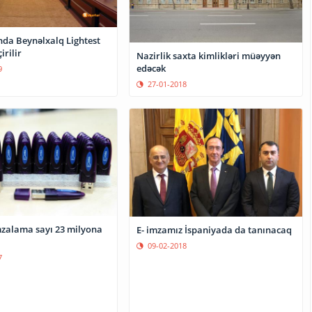
da Beynəlxalq Lightest
rilir
Nazirlik saxta kimlikləri müəyyən
edəcək
9
27-01-2018
mzalama sayı 23 milyona
E- imzamız İspaniyada da tanınacaq
09-02-2018
7