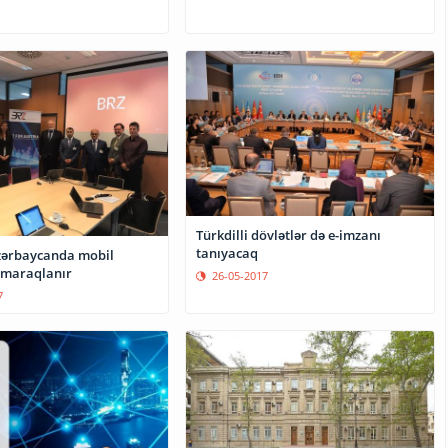
Türkdilli dövlətlər də e-imzanı
tanıyacaq
zərbaycanda mobil
 maraqlanır
26-05-2017
7