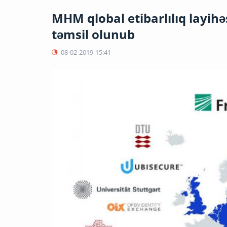
MHM qlobal etibarlılıq layihə
təmsil olunub
08-02-2019
15:41