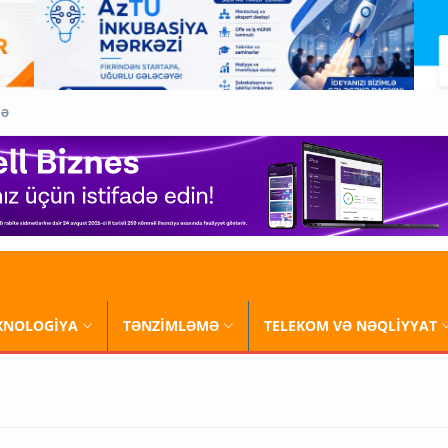
QƏ
XNOLOGİYA
TƏNZİMLƏMƏ
TELEKOM VƏ NƏQLİYYAT