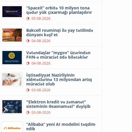
“SpaceX” orbitə 10 milyon tona
qədər yük çıxarmağı planlaşdırır
05-08-2026
Bakcell rouminqi ilə yay tətilində
dünyanı kəşf et
04-08-2026
Vətəndaşlar “mygov” üzərindən
FHN-ə müraciət edə biləcəklər
04-08-2026
İqtisadiyyat Nazirliyinin
xidmətlərinə 13 milyondan artıq
müraciət olub
03-08-2026
"Elektron kredit və zəmanət"
sisteminin Əsasnaməsi" dəyişib
03-08-2026
“Alibaba” yeni AI modelini təqdim
edib