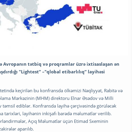
Avropanın tətbiq və proqramlar üzrə ixtisaslaşan ən
dırdığı "Lightest” –"qlobal etibarlılıq” layihəsi
tetində keçirilən bu konfransda ölkəmizi Nəqliyyat, Rabitə və
blama Mərkəzinin (MHM) direktoru Elnar Əsədov və Milli
ov təmsil ediblər. Konfransda layihə çərçivəsində görüləcək
ma tarixləri, layihənin inkişafı barədə məlumatlar verilib.
ərləndirmələr, Açıq Məlumatlar üçün Etimad Sxeminin
akirələr aparılıb.