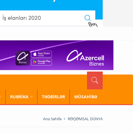
RUBRİKA
TƏDBİRLƏR
MÜSAHİBƏ
Ana Səhifə
RƏQƏMSAL DÜNYA