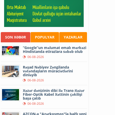
SON XƏBƏR
POPULYAR
YAZARLAR
“Google”un məlumat emalı mərkəzi
Hindistanda etirazlara səbəb olub
06-08-2026
Rəşad Nəbiyev Zəngilanda
vətəndaşların müraciətlərini
dinləyib
06-08-2026
Xəzər dənizinin dibi ilə Trans-Xəzər
Fiber-Optik Kabel Xəttinin çəkilişi
başa çatıb
06-08-2026
AZCON-a "Azərkosmos"la bağlı yeni