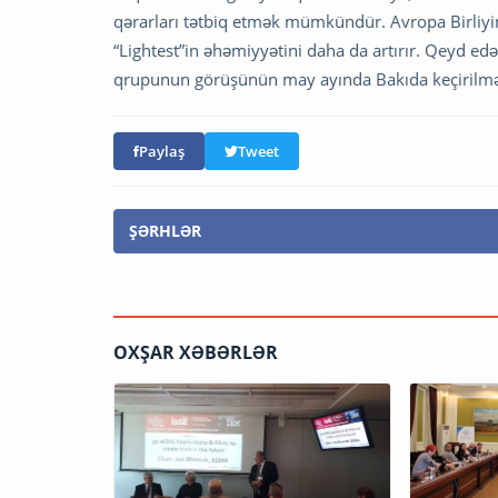
qərarları tətbiq etmək mümkündür. Avropa Birliyin
“Lightest”in əhəmiyyətini daha da artırır. Qeyd edək 
qrupunun görüşünün may ayında Bakıda keçirilməs
Paylaş
Tweet
ŞƏRHLƏR
OXŞAR XƏBƏRLƏR