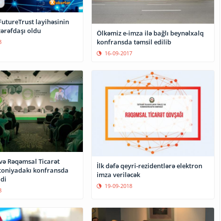
utureTrust layihəsinin
tərəfdaşı oldu
Ölkəmiz e-imza ilə bağlı beynəlxalq
konfransda təmsil edilib
8
16-09-2017
və Rəqəmsal Ticarət
İlk dəfə qeyri-rezidentlərə elektron
toniyadakı konfransda
imza veriləcək
di
19-09-2018
8