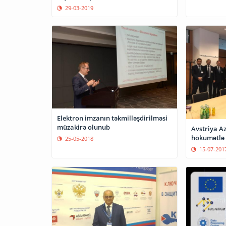
29-03-2019
Elektron imzanın təkmilləşdirilməsi
müzakirə olunub
Avstriya A
hökumətlə
25-05-2018
15-07-201