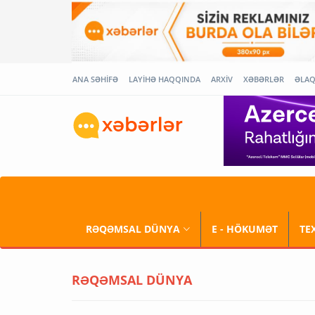
ANA SƏHİFƏ
LAYİHƏ HAQQINDA
ARXİV
XƏBƏRLƏR
ƏLA
RƏQƏMSAL DÜNYA
E - HÖKUMƏT
TE
RƏQƏMSAL DÜNYA