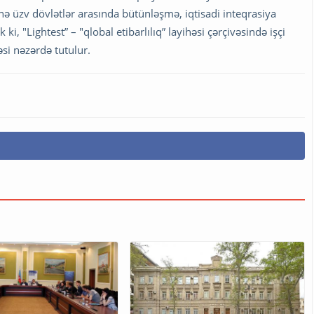
ə üzv dövlətlər arasında bütünləşmə, iqtisadi inteqrasiya
ki, "Lightest” – "qlobal etibarlılıq” layihəsi çərçivəsində işçi
i nəzərdə tutulur.