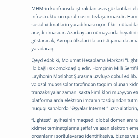
MHM-in konfransda iştirakdan əsas gözləntiləri el
infrastrukturun qurulmasını tezləşdirməkdir. Həmçi
sosial xidmətlərin yaradılması üçün fikir mübadi
araşdırılmasıdır. Azərbaycan nümayəndə heyətinin
göstərəcək, Avropa ölkələri ilə bu istiqamətdə ə
yaradacaq.
Qeyd edək ki, Məlumat Hesablama Mərkəzi "Lightest”
ilə bağlı sıx əməkdaşlıq edir. Həmçinin Milli Sertif
Layihənin Məsləhət Şurasına üzvlüyə qəbul edilib. "
və özəl müəssisələr tərəfindən təqdim olunan xid
tranzaksiyalar zamanı saxta kimlikləri müəyyən et
platformalarda elektron imzanın təsdiqindən tutmu
hüquqi sahələrdə "Əşyalar İnterneti” üzrə alətlərin,
“Lightest” layihəsinin məqsədi qlobal domenlərara
xidmət təminatçılarına şəffaf və asan elektron əmə
orqanlarını sorğulayaraq identifikasiya, biznes və