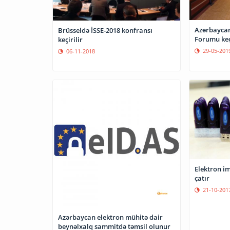
Azərbaycan
Brüsseldə İSSE-2018 konfransı
Forumu keçi
keçirilir
29-05-201
06-11-2018
Elektron i
çatır
21-10-201
Azərbaycan elektron mühitə dair
beynəlxalq sammitdə təmsil olunur