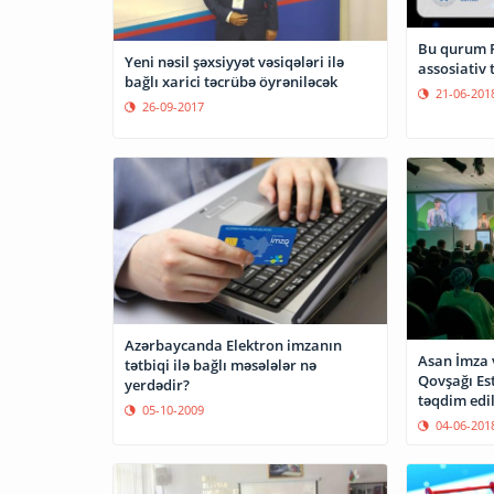
Bu qurum F
Yeni nəsil şəxsiyyət vəsiqələri ilə
assosiativ 
bağlı xarici təcrübə öyrəniləcək
21-06-201
26-09-2017
Azərbaycanda Elektron imzanın
Asan İmza 
tətbiqi ilə bağlı məsələlər nə
Qovşağı Es
yerdədir?
təqdim edil
05-10-2009
04-06-201