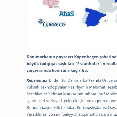
Danimarkanın paytaxtı Kopenhagen şəhərində 
böyük tədqiqat təşkilatı "Fraunhofer”in reallaş
çərçivəsində konfrans keçirilib.
Xeberler.az
bildirir ki, Danimarka Texniki Universi
Yüksək Texnologiyalar Nazirliyinin Məlumat Hesa
Sertifikatlar Xidməti Mərkəzinin rəhbəri Arif Mail
işlərin cari vəziyyəti, gələcək işlər və təqdim olun
Bundan başqa Etik tələblər, Konsepsiyalar və Dəy
Yaradılması və sair fəaliyyət istiqamətləri üzrə müz