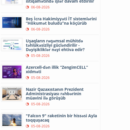
istiqamətində işlər davam etdirilir
06-08-2026
Beş İcra Hakimiyyəti İT sistemlərini
“Hökumət buludu”na köçürüb
06-08-2026
Uşaqların rəqəmsal mühitdə
təhlükəsizliyi gücləndirilir -
Dəyişikliklər nəyi ehtiva edir?
05-08-2026
Azercell-dən illik “ZengimCELL”
xidməti
05-08-2026
Nazir Qazaxıstanın Prezident
Administrasiyası rəhbərinin
müavini ilə görüşüb
05-08-2026
"Falcon 9" raketinin bir hissəsi Ayla
toqquşacaq
05-08-2026