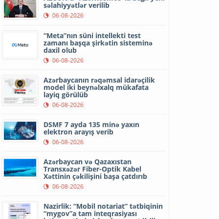
səlahiyyətlər verilib
06-08-2026
“Meta”nın süni intellekti test
zamanı başqa şirkətin sisteminə
daxil olub
06-08-2026
Azərbaycanın rəqəmsal idarəçilik
model iki beynəlxalq mükafata
layiq görülüb
06-08-2026
DSMF 7 ayda 135 minə yaxın
elektron arayış verib
06-08-2026
Azərbaycan və Qazaxıstan
Transxəzər Fiber-Optik Kabel
Xəttinin çəkilişini başa çatdırıb
06-08-2026
Nazirlik: “Mobil notariat” tətbiqinin
“mygov”a tam inteqrasiyası