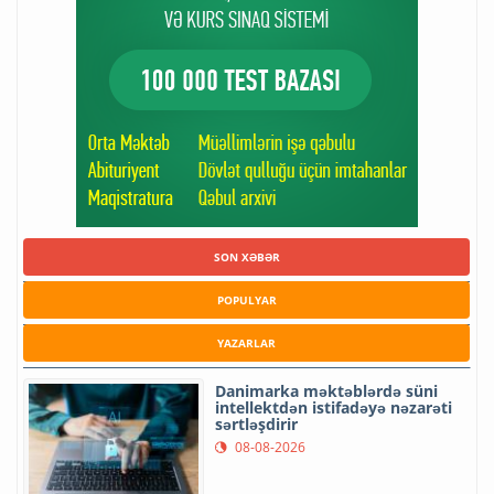
SON XƏBƏR
POPULYAR
YAZARLAR
Danimarka məktəblərdə süni
intellektdən istifadəyə nəzarəti
sərtləşdirir
08-08-2026