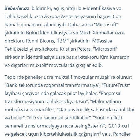
Xeberler.az
bildirir ki, açılış nitqi ilə e-İdentifikasiya və
Təhlükəsizlik üzrə Avropa Assosiasiyasının başçısı Con
Şamah qonaqları salamlayıb. Daha sonra “Microsoft”
şirkətinin Bulud İdentifikasiyası və Məxfi Xidmətlər üzrə
direktoru Ronni Bicons, “İBM” şirkətinin Müəssisə
Təhlükəsizliyi arxitektoru Kristian Peters, “Microsoft”
şirkətinin İdentifikasiya üzrə baş arxitektoru Kim Kemeron
və digərləri müxtəlif mövzularda çıxışlar edib.
Tədbirdə panellər üzrə müxtəlif mövzular müzakirə olunur:
“Bank sektorunda rəqəmsal transformasiya”, “FutureTrust”
layihəsi çərçivəsində gələcək pilot layihələr, “Rəqəmsal
transformasiyanın təhlükəsizliyə təsiri”, “Məlumatların
mühafizəsi və məxfilik”, “Qanunvericilik sahəsində çətinliklər
və həllər”, “eİD və rəqəmsal sertifikatlar”, “Süni intellekt
səmərəli transformasiyaya necə təsir göstərir?”, “2019-cu il
və gələcək üçün kibertəhlükəsizlik çağırışları” və s. Panellər