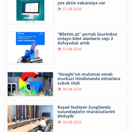
çox aktiv vakansiya var
07-08-2026
“Biletim.az” portalı üzərindən
onlayn bilet alanların sayı 2
dəfəyədək artıb
07-08-2026
“Google”un məlumat emalı
mərkəzi Hindistanda etirazlara
səbəb olub
06-08-2026
Rəşad Nəbiyev Zəngilanda
vətəndaşların müraciətlərini
dinləyib
06-08-2026