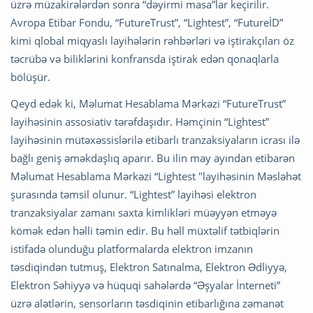
üzrə müzakirələrdən sonra “dəyirmi masa”lar keçirilir.
Avropa Etibar Fondu, “FutureTrust”, “Lightest”, “FutureİD”
kimi qlobal miqyaslı layihələrin rəhbərləri və iştirakçıları öz
təcrübə və biliklərini konfransda iştirak edən qonaqlarla
bölüşür.
Qeyd edək ki, Məlumat Hesablama Mərkəzi “FutureTrust”
layihəsinin assosiativ tərəfdaşıdır. Həmçinin “Lightest”
layihəsinin mütəxəssislərilə etibarlı tranzaksiyaların icrası ilə
bağlı geniş əməkdaşlıq aparır. Bu ilin may ayından etibarən
Məlumat Hesablama Mərkəzi “Lightest "layihəsinin Məsləhət
şurasında təmsil olunur. “Lightest” layihəsi elektron
tranzaksiyalar zamanı saxta kimlikləri müəyyən etməyə
kömək edən həlli təmin edir. Bu həll müxtəlif tətbiqlərin
istifadə olunduğu platformalarda elektron imzanın
təsdiqindən tutmuş, Elektron Satınalma, Elektron Ədliyyə,
Elektron Səhiyyə və hüquqi sahələrdə “Əşyalar İnterneti”
üzrə alətlərin, sensorların təsdiqinin etibarlığına zəmanət