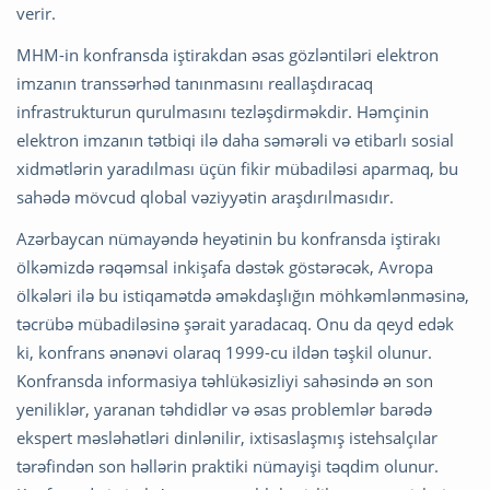
verir.
MHM-in konfransda iştirakdan əsas gözləntiləri elektron
imzanın transsərhəd tanınmasını reallaşdıracaq
infrastrukturun qurulmasını tezləşdirməkdir. Həmçinin
elektron imzanın tətbiqi ilə daha səmərəli və etibarlı sosial
xidmətlərin yaradılması üçün fikir mübadiləsi aparmaq, bu
sahədə mövcud qlobal vəziyyətin araşdırılmasıdır.
Azərbaycan nümayəndə heyətinin bu konfransda iştirakı
ölkəmizdə rəqəmsal inkişafa dəstək göstərəcək, Avropa
ölkələri ilə bu istiqamətdə əməkdaşlığın möhkəmlənməsinə,
təcrübə mübadiləsinə şərait yaradacaq. Onu da qeyd edək
ki, konfrans ənənəvi olaraq 1999-cu ildən təşkil olunur.
Konfransda informasiya təhlükəsizliyi sahəsində ən son
yeniliklər, yaranan təhdidlər və əsas problemlər barədə
ekspert məsləhətləri dinlənilir, ixtisaslaşmış istehsalçılar
tərəfindən son həllərin praktiki nümayişi təqdim olunur.