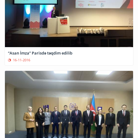
“Asan İmza” Parisdə təqdim edilib
16-11-2016