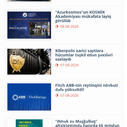
“Azərkosmos”un KOSMİK
Akademiyası mükafata layiq
görülüb
08-08-2026
Kiberpolis xarici saytlara
hücumlar təşkil edən şəxsləri
saxlayıb
07-08-2026
Fitch ABB-nin reytinqini növbəti
dəfə yüksəltdi!
07-08-2026
“Əmək və Məşğulluq”
altsistemində hazırda 65 mindən