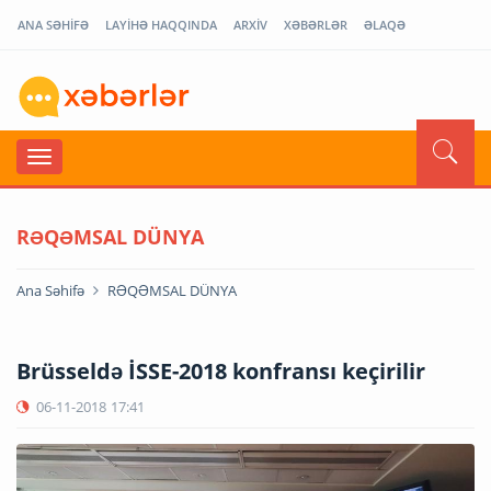
ANA SƏHİFƏ
LAYİHƏ HAQQINDA
ARXİV
XƏBƏRLƏR
ƏLAQƏ
RƏQƏMSAL DÜNYA
Ana Səhifə
RƏQƏMSAL DÜNYA
Brüsseldə İSSE-2018 konfransı keçirilir
06-11-2018
17:41