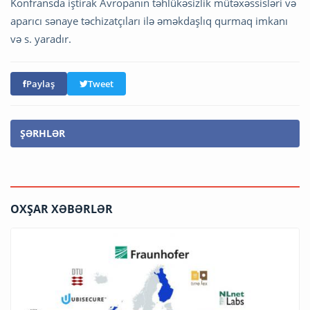
Konfransda iştirak Avropanın təhlükəsizlik mütəxəssisləri və
aparıcı sənaye təchizatçıları ilə əməkdaşlıq qurmaq imkanı
və s. yaradır.
Paylaş
Tweet
ŞƏRHLƏR
OXŞAR XƏBƏRLƏR