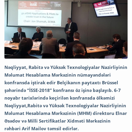
Nəqliyyat, Rabitə və Yüksək Texnologiyalar Nazirliyinin
Məlumat Hesablama Mərkəzinin nümayəndələri
konfransda iştirak edir Belçikanın paytaxtı Brüssel
şəhərində “İSSE-2018” konfransı öz işinə başlayıb. 6-7
noyabr tarixlərində keçirilən konfransda ölkəmizi
Nəqliyyat,Rabitə və Yüksək Texnologiyalar Nazirliyinin
Məlumat Hesablama Mərkəzinin (MHM) direktoru Elnar
Əsədov və Milli Sertifikatlar Xidməti Mərkəzinin
rəhbəri Arif Mailov təmsil edirlər.