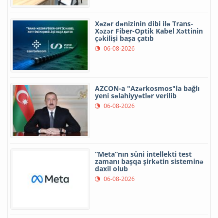
Xəzər dənizinin dibi ilə Trans-
Xəzər Fiber-Optik Kabel Xəttinin
çəkilişi başa çatıb
06-08-2026
AZCON-a "Azərkosmos"la bağlı
yeni səlahiyyətlər verilib
06-08-2026
“Meta”nın süni intellekti test
zamanı başqa şirkətin sisteminə
daxil olub
06-08-2026