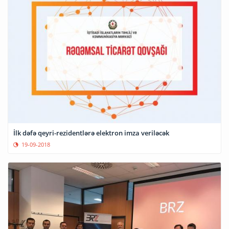
İlk dəfə qeyri-rezidentlərə elektron imza veriləcək
19-09-2018