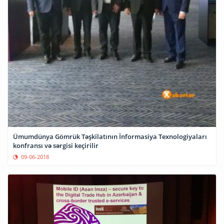
Ümumdünya Gömrük Təşkilatının İnformasiya Texnologiyaları
konfransı və sərgisi keçirilir
09-06-2018