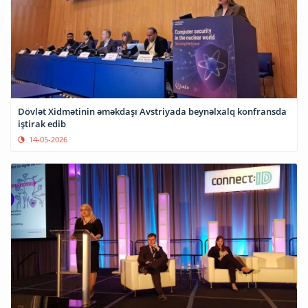
Dövlət Xidmətinin əməkdaşı Avstriyada beynəlxalq konfransda
iştirak edib
14-05-2026