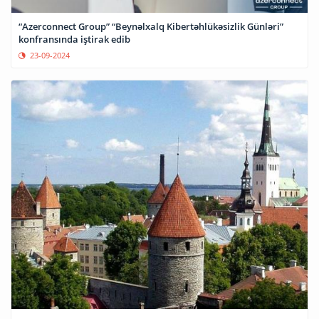
“Azerconnect Group” “Beynəlxalq Kibertəhlükəsizlik Günləri”
konfransında iştirak edib
23-09-2024