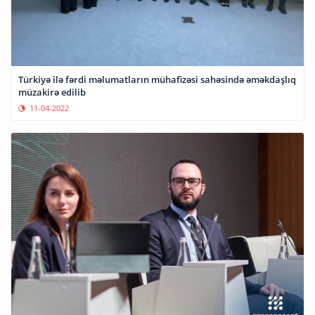
Türkiyə ilə fərdi məlumatların mühafizəsi sahəsində əməkdaşlıq
müzakirə edilib
11-04-2022