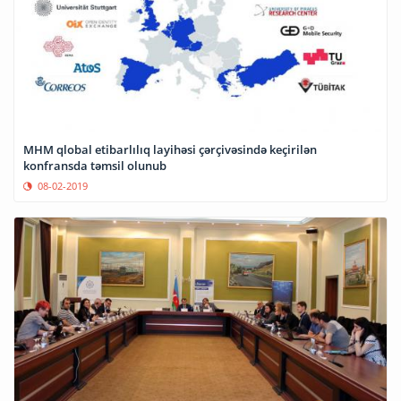
MHM qlobal etibarlılıq layihəsi çərçivəsində keçirilən
konfransda təmsil olunub
08-02-2019