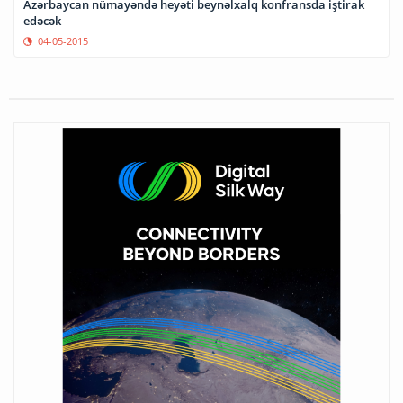
Azərbaycan nümayəndə heyəti beynəlxalq konfransda iştirak
edəcək
04-05-2015