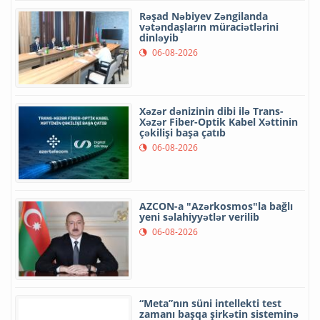
Rəşad Nəbiyev Zəngilanda
vətəndaşların müraciətlərini
dinləyib
06-08-2026
Xəzər dənizinin dibi ilə Trans-
Xəzər Fiber-Optik Kabel Xəttinin
çəkilişi başa çatıb
06-08-2026
AZCON-a "Azərkosmos"la bağlı
yeni səlahiyyətlər verilib
06-08-2026
“Meta”nın süni intellekti test
zamanı başqa şirkətin sisteminə