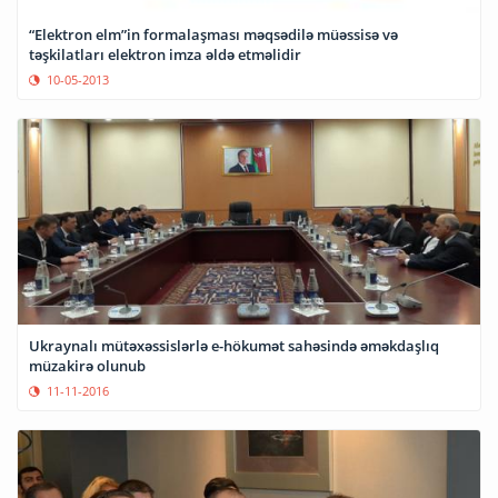
“Elektron elm”in formalaşması məqsədilə müəssisə və
təşkilatları elektron imza əldə etməlidir
10-05-2013
Ukraynalı mütəxəssislərlə e-hökumət sahəsində əməkdaşlıq
müzakirə olunub
11-11-2016