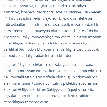
ölkədən - Avstriya, Belçika, Danimarka, Finlandiya,
Almaniya, İspaniya, Niderland, Böyük Britaniya, Türkiyədən
14 tərəfdaş iştirak edir. Qeyd edilib ki, qlobal elektron
münasibətlərin qurulmasında əsas vacib məsələlərdən biri
qarşı tərəfin dəqiq müəyyən olunmasıdır. “Lightest” də bu
prosesdə kimliyi müəyyənləşdirən vasitə - elektron imzanın
etibarlılığını, dolayısıyla da elektron imza təminatçısı
Sertifikat Xidmətləri Mərkəzinin etibarlılığını təsdiqləyəcək
etimad zəncirini yaradan infrastrukturdur.
“Lightest” layihəsi elektron tranzaksiyalar zamanı saxta
kimlikləri müəyyən etməyə kömək edən həll təmin edir. Bu
həll müxtəlif tətbiqlərin istifadə olunduğu platformalarda
elektron imzanın təsdiqindən tutmuş, Elektron Satınalma,
Elektron Ədliyyə, Elektron Səhiyyə və hüquqi sahələrdə
“əşyalar interneti” üzrə alətlərin, sensorların təsdiqinin
etibarlılığına zəmanət verir.