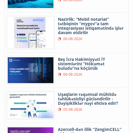
Nazirlik: “Mobil notariat”
tətbiqinin “mygov”a tam
inteqrasiyası istiqamətində işlər
davam etdirilir
06-08-2026
Beş İcra Hakimiyyəti İT
sistemlərini “Hökumət
buludu”na köçürüb
06-08-2026
Uşaqların rəqəmsal mühitdə
təhlükəsizliyi gücləndirilir -
Dəyişikliklər nəyi ehtiva edir?
05-08-2026
Azercell-dən illik “ZengimCELL”