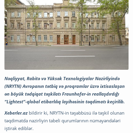
Nəqliyyat, Rabitə və Yüksək Texnologiyalar Nazirliyində
(NRYTN) Avropanın tətbiq və proqramlar üzrə ixtisaslaşan
ən böyük tədqiqat təşkilatı Fraunhofer-in reallaşdırdığı
“Lightest”-qlobal etibarlılıq layihəsinin təqdimatı keçirilib.
Xeberler.az
bildirir ki, NRYTN-in təşəbbüsü ilə təşkil olunan
təqdimatda nazirliyin tabeli qurumlarının nümayəndələri
iştirak ediblər.