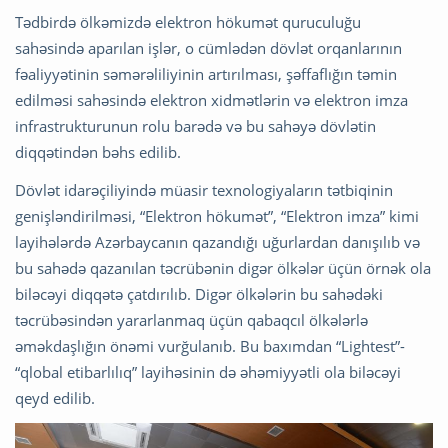
Tədbirdə ölkəmizdə elektron hökumət quruculuğu
sahəsində aparılan işlər, o cümlədən dövlət orqanlarının
fəaliyyətinin səmərəliliyinin artırılması, şəffaflığın təmin
edilməsi sahəsində elektron xidmətlərin və elektron imza
infrastrukturunun rolu barədə və bu sahəyə dövlətin
diqqətindən bəhs edilib.
Dövlət idarəçiliyində müasir texnologiyaların tətbiqinin
genişləndirilməsi, “Elektron hökumət”, “Elektron imza” kimi
layihələrdə Azərbaycanın qazandığı uğurlardan danışılıb və
bu sahədə qazanılan təcrübənin digər ölkələr üçün örnək ola
biləcəyi diqqətə çatdırılıb. Digər ölkələrin bu sahədəki
təcrübəsindən yararlanmaq üçün qabaqcıl ölkələrlə
əməkdaşlığın önəmi vurğulanıb. Bu baxımdan “Lightest”-
“qlobal etibarlılıq” layihəsinin də əhəmiyyətli ola biləcəyi
qeyd edilib.