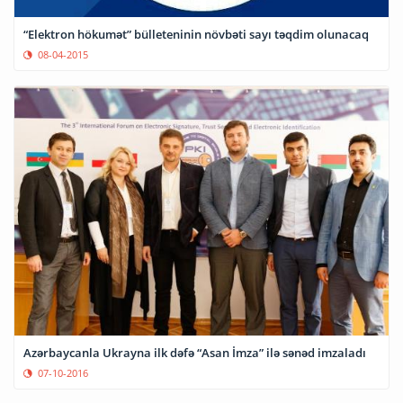
“Elektron hökumət” bülleteninin növbəti sayı təqdim olunacaq
08-04-2015
Azərbaycanla Ukrayna ilk dəfə “Asan İmza” ilə sənəd imzaladı
07-10-2016