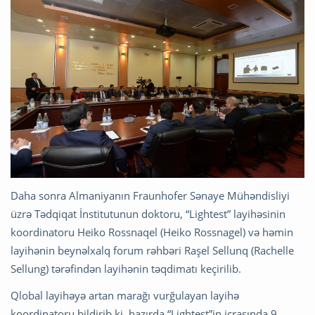
Daha sonra Almaniyanın Fraunhofer Sənaye Mühəndisliyi
üzrə Tədqiqat İnstitutunun doktoru, “Lightest” layihəsinin
koordinatoru Heiko Rossnaqel (Heiko Rossnagel) və həmin
layihənin beynəlxalq forum rəhbəri Raşel Sellunq (Rachelle
Sellung) tərəfindən layihənin təqdimatı keçirilib.
Qlobal layihəyə artan marağı vurğulayan layihə
koordinatoru bildirib ki, hazırda “Lightest”in icrasında 9