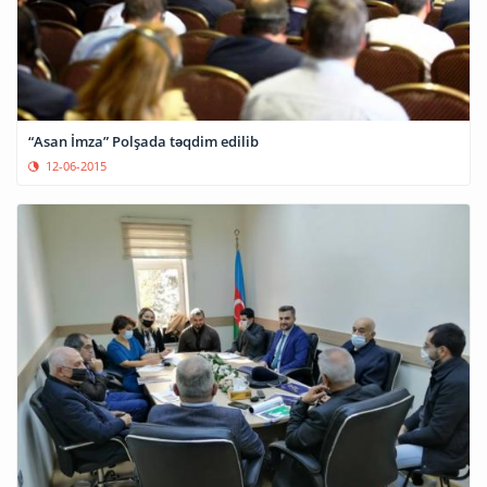
“Asan İmza” Polşada təqdim edilib
12-06-2015