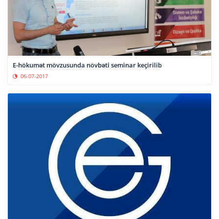
E-hökumət mövzusunda növbəti seminar keçirilib
06-07-2017