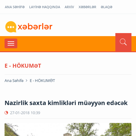
ANA SƏHİFƏ
LAYİHƏ HAQQINDA
ARXİV
XƏBƏRLƏR
ƏLAQƏ
E - HÖKUMƏT
Ana Səhifə
E - HÖKUMƏT
Nazirlik saxta kimlikləri müəyyən edəcək
27-01-2018
10:39