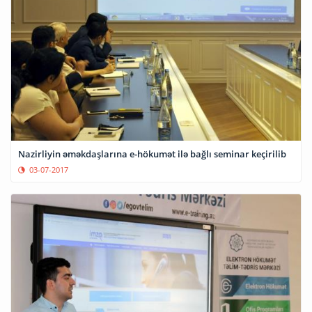
Nazirliyin əməkdaşlarına e-hökumət ilə bağlı seminar keçirilib
03-07-2017