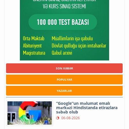
SON XƏBƏR
POPULYAR
YAZARLAR
“Google”un məlumat emalı
mərkəzi Hindistanda etirazlara
səbəb olub
06-08-2026