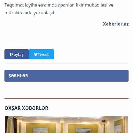
Təqdimat layihə ətrafında aparılan fikir mübadiləsi və
müzakirələrlə yekunlaşıb.
Xeberler.az
Paylaş
Tweet
ŞƏRHLƏR
OXŞAR XƏBƏRLƏR