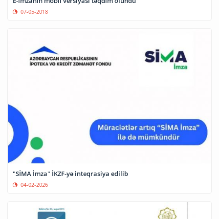
E-imzanın mobil versiyası təqdim olundu
07-05-2018
"SİMA İmza" İKZF-yə inteqrasiya edilib
04-02-2026