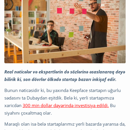
Real nəticələr və ekspertlərin də sözlərinə əsaslanaraq deyə
bilirik ki, son dövrlər ölkədə startap bazarı inkişaf edir.
Bunun nəticəsidir ki, bu yaxında Keepface startapın uğurlu
sədasını ta Dubaydan eşitdik. Belə ki, yerli startapımıza
xaricdən
300 min dollar dəyərində investisiya edildi.
Bu
siyahını çoxaltmaq olar.
Maraqlı olan isə belə startaplarımız yerli bazarda yaransa da,