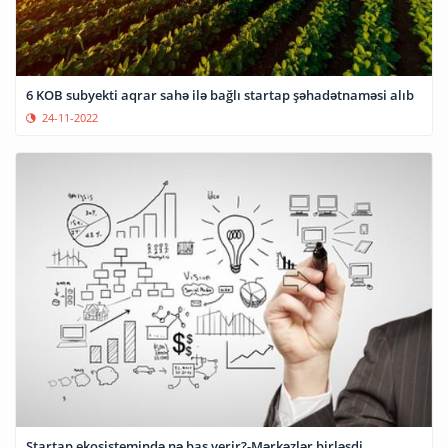
6 KOB subyekti aqrar sahə ilə bağlı startap şəhadətnaməsi alıb
24-11-2022
Startap ekosistemində nə baş verir?-Mərkəzlər birləşdi