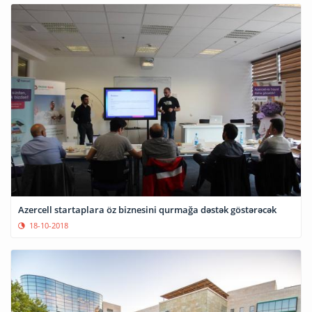
Azercell startaplara öz biznesini qurmağa dəstək göstərəcək
18-10-2018