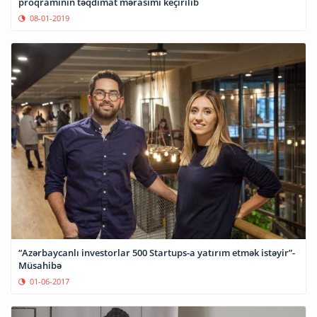
proqramının təqdimat mərasimi keçirilib
08-01-2019
“Azərbaycanlı investorlar 500 Startups-a yatırım etmək istəyir”-
Müsahibə
01-06-2017