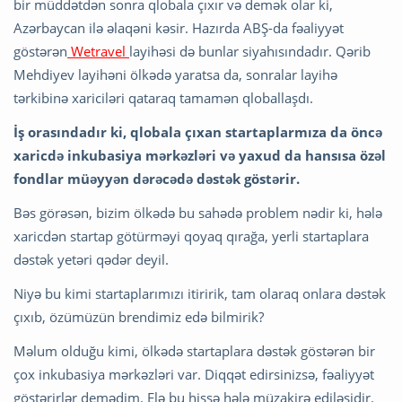
bir müddətdən sonra qlobala çıxır və demək olar ki,
Azərbaycan ilə əlaqəni kəsir. Hazırda ABŞ-da fəaliyyət
göstərən
Wetravel
layihəsi də bunlar siyahısındadır. Qərib
Mehdiyev layihəni ölkədə yaratsa da, sonralar layihə
tərkibinə xariciləri qataraq tamamən qloballaşdı.
İş orasındadır ki, qlobala çıxan startaplarmıza da öncə
xaricdə inkubasiya mərkəzləri və yaxud da hansısa özəl
fondlar müəyyən dərəcədə dəstək göstərir.
Bəs görəsən, bizim ölkədə bu sahədə problem nədir ki, hələ
xaricdən startap götürməyi qoyaq qırağa, yerli startaplara
dəstək yetəri qədər deyil.
Niyə bu kimi startaplarımızı itiririk, tam olaraq onlara dəstək
çıxıb, özümüzün brendimiz edə bilmirik?
Məlum olduğu kimi, ölkədə startaplara dəstək göstərən bir
çox inkubasiya mərkəzləri var. Diqqət edirsinizsə, fəaliyyət
göstərirlər demədim. Elə bu hissə hələ müzakirə ediləsidir.