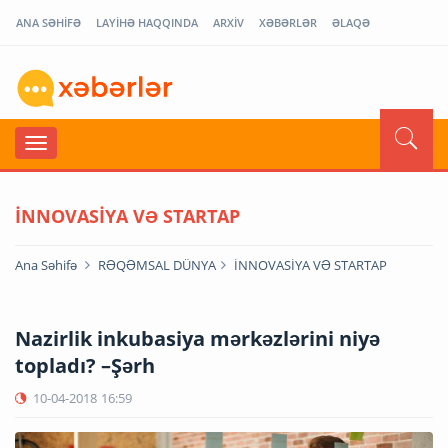
ANA SƏHİFƏ
LAYİHƏ HAQQINDA
ARXİV
XƏBƏRLƏR
ƏLAQƏ
İNNOVASİYA VƏ STARTAP
Ana Səhifə
RƏQƏMSAL DÜNYA
İNNOVASİYA VƏ STARTAP
Nazirlik inkubasiya mərkəzlərini niyə
topladı? –Şərh
10-04-2018
16:59