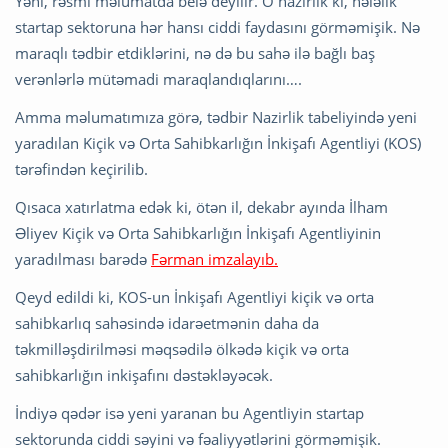
Yəni, rəsmi məlumatda belə deyilir. O nazirlik ki, hələlik
startap sektoruna hər hansı ciddi faydasını görməmişik. Nə
maraqlı tədbir etdiklərini, nə də bu sahə ilə bağlı baş
verənlərlə mütəmadi maraqlandıqlarını….
Amma məlumatımıza görə, tədbir Nazirlik tabeliyində yeni
yaradılan Kiçik və Orta Sahibkarlığın İnkişafı Agentliyi (KOS)
tərəfindən keçirilib.
Qısaca xatırlatma edək ki, ötən il, dekabr ayında İlham
Əliyev Kiçik və Orta Sahibkarlığın İnkişafı Agentliyinin
yaradılması barədə
Fərman imzalayıb.
Qeyd edildi ki, KOS-un İnkişafı Agentliyi kiçik və orta
sahibkarlıq sahəsində idarəetmənin daha da
təkmilləşdirilməsi məqsədilə ölkədə kiçik və orta
sahibkarlığın inkişafını dəstəkləyəcək.
İndiyə qədər isə yeni yaranan bu Agentliyin startap
sektorunda ciddi səyini və fəaliyyətlərini görməmişik.