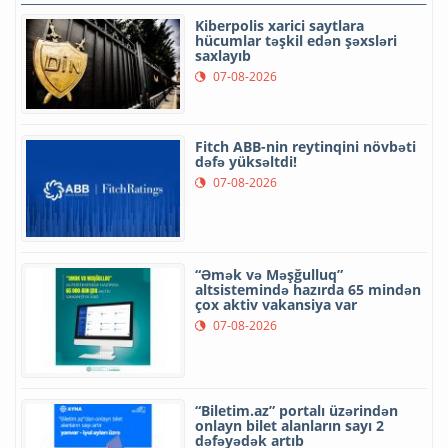
Kiberpolis xarici saytlara
hücumlar təşkil edən şəxsləri
saxlayıb
07-08-2026
Fitch ABB-nin reytinqini növbəti
dəfə yüksəltdi!
07-08-2026
“Əmək və Məşğulluq”
altsistemində hazırda 65 mindən
çox aktiv vakansiya var
07-08-2026
“Biletim.az” portalı üzərindən
onlayn bilet alanların sayı 2
dəfəyədək artıb