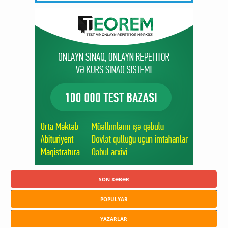
SON XƏBƏR
POPULYAR
YAZARLAR