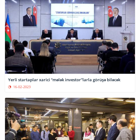
Yerli startaplar xarici “mələk investor”larla görüşə biləcək
16-02-2023