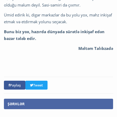
olduğu məlum deyil. Səsi-səmiri də çıxmır.
Ümid edirik ki, digər mərkəzlər də bu yolu yox, məhz inkişaf
etmək və etdirmək yolunu seçəcək.
Bunu biz yox, hazırda dünyada sürətlə inkişaf edən
bazar tələb edir.
Məltəm Talıbzadə
Paylaş
Tweet
ŞƏRHLƏR