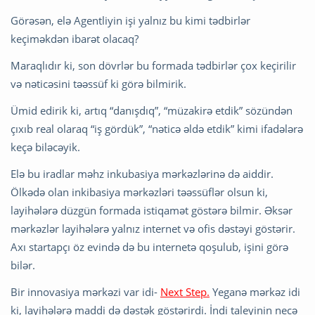
Görəsən, elə Agentliyin işi yalnız bu kimi tədbirlər
keçiməkdən ibarət olacaq?
Maraqlıdır ki, son dövrlər bu formada tədbirlər çox keçirilir
və nəticəsini təəssüf ki görə bilmirik.
Ümid edirik ki, artıq “danışdıq”, “müzakirə etdik” sözündən
çıxıb real olaraq “iş gördük”, “nəticə əldə etdik” kimi ifadələrə
keçə biləcəyik.
Elə bu iradlar məhz inkubasiya mərkəzlərinə də aiddir.
Ölkədə olan inkibasiya mərkəzləri təəssüflər olsun ki,
layihələrə düzgün formada istiqamət göstərə bilmir. Əksər
mərkəzlər layihələrə yalnız internet və ofis dəstəyi göstərir.
Axı startapçı öz evində də bu internetə qoşulub, işini görə
bilər.
Bir innovasiya mərkəzi var idi-
Next Step.
Yeganə mərkəz idi
ki, layihələrə maddi də dəstək göstərirdi. İndi taleyinin necə