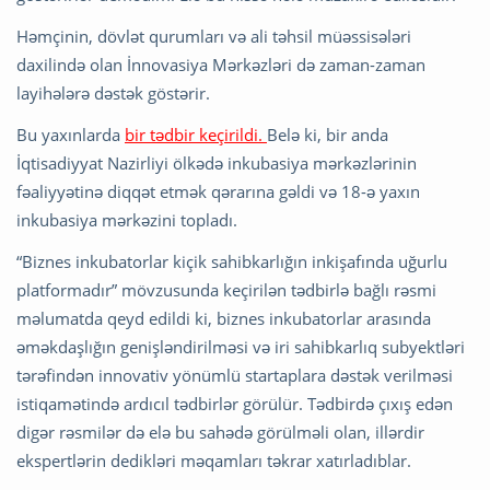
Həmçinin, dövlət qurumları və ali təhsil müəssisələri
daxilində olan İnnovasiya Mərkəzləri də zaman-zaman
layihələrə dəstək göstərir.
Bu yaxınlarda
bir tədbir keçirildi.
Belə ki, bir anda
İqtisadiyyat Nazirliyi ölkədə inkubasiya mərkəzlərinin
fəaliyyətinə diqqət etmək qərarına gəldi və 18-ə yaxın
inkubasiya mərkəzini topladı.
“Biznes inkubatorlar kiçik sahibkarlığın inkişafında uğurlu
platformadır” mövzusunda keçirilən tədbirlə bağlı rəsmi
məlumatda qeyd edildi ki, biznes inkubatorlar arasında
əməkdaşlığın genişləndirilməsi və iri sahibkarlıq subyektləri
tərəfindən innovativ yönümlü startaplara dəstək verilməsi
istiqamətində ardıcıl tədbirlər görülür. Tədbirdə çıxış edən
digər rəsmilər də elə bu sahədə görülməli olan, illərdir
ekspertlərin dedikləri məqamları təkrar xatırladıblar.