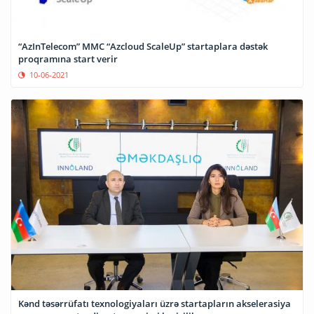
“AzInTelecom” MMC “Azcloud ScaleUp” startaplara dəstək
proqramına start verir
10-06-2021
Kənd təsərrüfatı texnologiyaları üzrə startapların akselerasiya