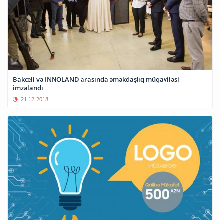
Bakcell və INNOLAND arasında əməkdaşlıq müqaviləsi
imzalandı
21-12-2018