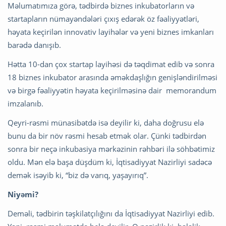
Məlumatımıza görə, tədbirdə biznes inkubatorların və
startapların nümayəndələri çıxış edərək öz fəaliyyətləri,
həyata keçirilən innovativ layihələr və yeni biznes imkanları
barədə danışıb.
Hətta 10-dan çox startap layihəsi də təqdimat edib və sonra
18 biznes inkubator arasında əməkdaşlığın genişləndirilməsi
və birgə fəaliyyətin həyata keçirilməsinə dair memorandum
imzalanıb.
Qeyri-rəsmi münasibətdə isə deyilir ki, daha doğrusu elə
bunu da bir növ rəsmi hesab etmək olar. Çünki tədbirdən
sonra bir neçə inkubasiya mərkəzinin rəhbəri ilə söhbətimiz
oldu. Mən elə başa düşdüm ki, İqtisadiyyat Nazirliyi sadəcə
demək isəyib ki, “biz də varıq, yaşayırıq”.
Niyəmi?
Deməli, tədbirin təşkilatçılığını da İqtisadiyyat Nazirliyi edib.