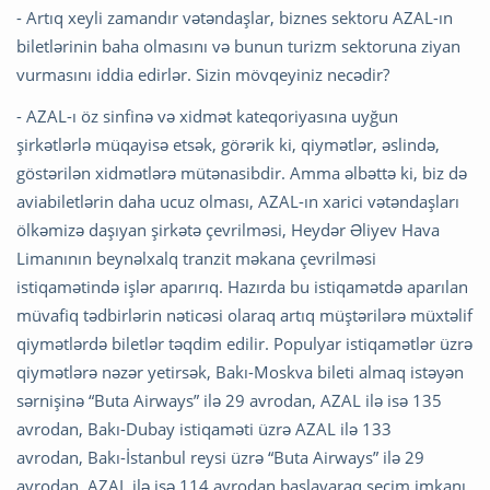
- Artıq xeyli zamandır vətəndaşlar, biznes sektoru AZAL-ın
biletlərinin baha olmasını və bunun turizm sektoruna ziyan
vurmasını iddia edirlər. Sizin mövqeyiniz necədir?
- AZAL-ı öz sinfinə və xidmət kateqoriyasına uyğun
şirkətlərlə müqayisə etsək, görərik ki, qiymətlər, əslində,
göstərilən xidmətlərə mütənasibdir. Amma əlbəttə ki, biz də
aviabiletlərin daha ucuz olması, AZAL-ın xarici vətəndaşları
ölkəmizə daşıyan şirkətə çevrilməsi, Heydər Əliyev Hava
Limanının beynəlxalq tranzit məkana çevrilməsi
istiqamətində işlər aparırıq. Hazırda bu istiqamətdə aparılan
müvafiq tədbirlərin nəticəsi olaraq artıq müştərilərə müxtəlif
qiymətlərdə biletlər təqdim edilir. Populyar istiqamətlər üzrə
qiymətlərə nəzər yetirsək, Bakı-Moskva bileti almaq istəyən
sərnişinə “Buta Airways” ilə 29 avrodan, AZAL ilə isə 135
avrodan, Bakı-Dubay istiqaməti üzrə AZAL ilə 133
avrodan, Bakı-İstanbul reysi üzrə “Buta Airways” ilə 29
avrodan, AZAL ilə isə 114 avrodan başlayaraq seçim imkanı