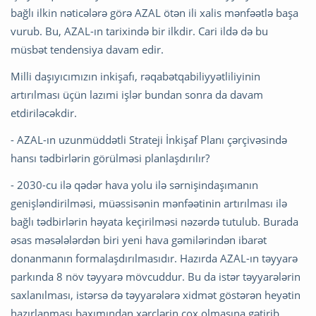
bağlı ilkin nəticələrə görə AZAL ötən ili xalis mənfəətlə başa
vurub. Bu, AZAL-ın tarixində bir ilkdir. Cari ildə də bu
müsbət tendensiya davam edir.
Milli daşıyıcımızın inkişafı, rəqabətqabiliyyətliliyinin
artırılması üçün lazımi işlər bundan sonra da davam
etdiriləcəkdir.
- AZAL-ın uzunmüddətli Strateji İnkişaf Planı çərçivəsində
hansı tədbirlərin görülməsi planlaşdırılır?
- 2030-cu ilə qədər hava yolu ilə sərnişindaşımanın
genişləndirilməsi, müəssisənin mənfəətinin artırılması ilə
bağlı tədbirlərin həyata keçirilməsi nəzərdə tutulub. Burada
əsas məsələlərdən biri yeni hava gəmilərindən ibarət
donanmanın formalaşdırılmasıdır. Hazırda AZAL-ın təyyarə
parkında 8 növ təyyarə mövcuddur. Bu da istər təyyarələrin
saxlanılması, istərsə də təyyarələrə xidmət göstərən heyətin
hazırlanması baxımından xərclərin çox olmasına gətirib