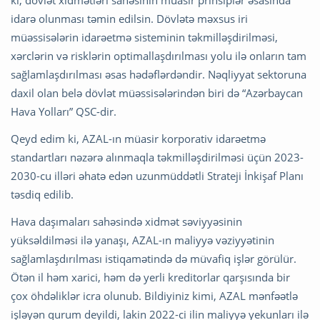
idarə olunması təmin edilsin. Dövlətə məxsus iri
müəssisələrin idarəetmə sisteminin təkmilləşdirilməsi,
xərclərin və risklərin optimallaşdırılması yolu ilə onların tam
sağlamlaşdırılması əsas hədəflərdəndir. Nəqliyyat sektoruna
daxil olan belə dövlət müəssisələrindən biri də “Azərbaycan
Hava Yolları” QSC-dir.
Qeyd edim ki, AZAL-ın müasir korporativ idarəetmə
standartları nəzərə alınmaqla təkmilləşdirilməsi üçün 2023-
2030-cu illəri əhatə edən uzunmüddətli Strateji İnkişaf Planı
təsdiq edilib.
Hava daşımaları sahəsində xidmət səviyyəsinin
yüksəldilməsi ilə yanaşı, AZAL-ın maliyyə vəziyyətinin
sağlamlaşdırılması istiqamətində də müvafiq işlər görülür.
Ötən il həm xarici, həm də yerli kreditorlar qarşısında bir
çox öhdəliklər icra olunub. Bildiyiniz kimi, AZAL mənfəətlə
işləyən qurum deyildi, lakin 2022-ci ilin maliyyə yekunları ilə