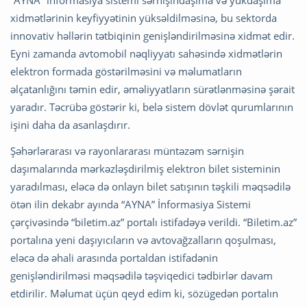
xidmətlərinin keyfiyyətinin yüksəldilməsinə, bu sektorda
innovativ həllərin tətbiqinin genişləndirilməsinə xidmət edir.
Eyni zamanda avtomobil nəqliyyatı sahəsində xidmətlərin
elektron formada göstərilməsini və məlumatların
əlçatanlığını təmin edir, əməliyyatların sürətlənməsinə şərait
yaradır. Təcrübə göstərir ki, belə sistem dövlət qurumlarının
işini daha da asanlaşdırır.
Şəhərlərarası və rayonlararası müntəzəm sərnişin
daşımalarında mərkəzləşdirilmiş elektron bilet sisteminin
yaradılması, eləcə də onlayn bilet satışının təşkili məqsədilə
ötən ilin dekabr ayında “AYNA” İnformasiya Sistemi
çərçivəsində “biletim.az” portalı istifadəyə verildi. “Biletim.az”
portalına yeni daşıyıcıların və avtovağzalların qoşulması,
eləcə də əhali arasında portaldan istifadənin
genişləndirilməsi məqsədilə təşviqedici tədbirlər davam
etdirilir. Məlumat üçün qeyd edim ki, sözügedən portalın