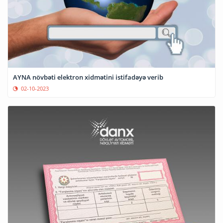
AYNA növbəti elektron xidmətini istifadəyə verib
02-10-2023