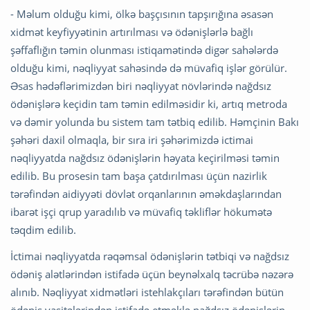
- Məlum olduğu kimi, ölkə başçısının tapşırığına əsasən
xidmət keyfiyyətinin artırılması və ödənişlərlə bağlı
şəffaflığın təmin olunması istiqamətində digər sahələrdə
olduğu kimi, nəqliyyat sahəsində də müvafiq işlər görülür.
Əsas hədəflərimizdən biri nəqliyyat növlərində nağdsız
ödənişlərə keçidin tam təmin edilməsidir ki, artıq metroda
və dəmir yolunda bu sistem tam tətbiq edilib. Həmçinin Bakı
şəhəri daxil olmaqla, bir sıra iri şəhərimizdə ictimai
nəqliyyatda nağdsız ödənişlərin həyata keçirilməsi təmin
edilib. Bu prosesin tam başa çatdırılması üçün nazirlik
tərəfindən aidiyyəti dövlət orqanlarının əməkdaşlarından
ibarət işçi qrup yaradılıb və müvafiq təkliflər hökumətə
təqdim edilib.
İctimai nəqliyyatda rəqəmsal ödənişlərin tətbiqi və nağdsız
ödəniş alətlərindən istifadə üçün beynəlxalq təcrübə nəzərə
alınıb. Nəqliyyat xidmətləri istehlakçıları tərəfindən bütün
ödəniş vasitələrindən istifadə etməklə nağdsız ödənişlərin