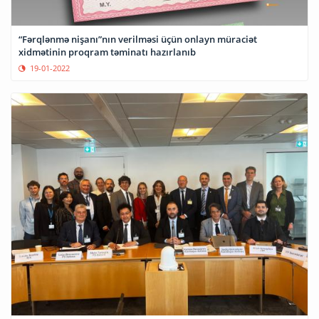
“Fərqlənmə nişanı”nın verilməsi üçün onlayn müraciət
xidmətinin proqram təminatı hazırlanıb
19-01-2022