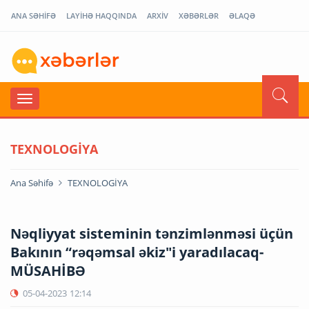
ANA SƏHİFƏ
LAYİHƏ HAQQINDA
ARXİV
XƏBƏRLƏR
ƏLAQƏ
TEXNOLOGİYA
Ana Səhifə
TEXNOLOGİYA
Nəqliyyat sisteminin tənzimlənməsi üçün
Bakının “rəqəmsal əkiz"i yaradılacaq-
MÜSAHİBƏ
05-04-2023
12:14