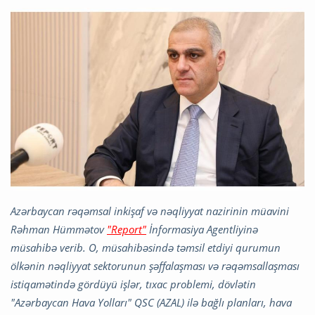
Azərbaycan rəqəmsal inkişaf və nəqliyyat nazirinin müavini
Rəhman Hümmətov
"Report"
İnformasiya Agentliyinə
müsahibə verib. O, müsahibəsində təmsil etdiyi qurumun
ölkənin nəqliyyat sektorunun şəffalaşması və rəqəmsallaşması
istiqamətində gördüyü işlər, tıxac problemi, dövlətin
"Azərbaycan Hava Yolları" QSC (AZAL) ilə bağlı planları, hava