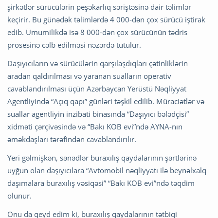
şirkətlər sürücülərin peşəkarlıq səriştəsinə dair təlimlər
keçirir. Bu günədək təlimlərdə 4 000-dən çox sürücü iştirak
edib. Ümumilikdə isə 8 000-dən çox sürücünün tədris
prosesinə cəlb edilməsi nəzərdə tutulur.
Daşıyıcıların və sürücülərin qarşılaşdıqları çətinliklərin
aradan qaldırılması və yaranan sualların operativ
cavablandırılması üçün Azərbaycan Yerüstü Nəqliyyat
Agentliyində “Açıq qapı” günləri təşkil edilib. Müraciətlər və
suallar agentliyin inzibati binasında “Daşıyıcı bələdçisi”
xidməti çərçivəsində və “Bakı KOB evi”ndə AYNA-nın
əməkdaşları tərəfindən cavablandırılır.
Yeri gəlmişkən, sənədlər buraxılış qaydalarının şərtlərinə
uyğun olan daşıyıcılara “Avtomobil nəqliyyatı ilə beynəlxalq
daşımalara buraxılış vəsiqəsi” “Bakı KOB evi”ndə təqdim
olunur.
Onu da qeyd edim ki, buraxılış qaydalarının tətbiqi