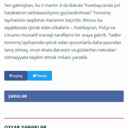
Yeri gəlmişkən, bu il martın 3-də Bakıda “Azərbaycanda yol
hərəkətinin təhlükəsizliyinin gücləndirilməsi” Tvinninq
layihəsinin təqdimat mərasimi keçirilib. Mövzu bu
təşəbbüsdə iştirak edən ölkələrin – Azərbaycan, Polşa və
Litvanın müxtəlif maraqlı tərəflərini bir araya gətirib. Tədbir
tvinninq layihəsində iştirak edən qurumlarla daha yaxından
tanış olmaq, onun əhatə dairəsini və gözlənilən nəticələri
ictimaiyyətə təqdim etmək imkanı yaradıb.
Paylaş
Tweet
ŞƏRHLƏR
OXŞAR XƏBƏRLƏR