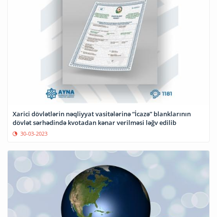
Xarici dövlətlərin nəqliyyat vasitələrinə “İcazə” blanklarının
dövlət sərhədində kvotadan kənar verilməsi ləğv edilib
30-03-2023