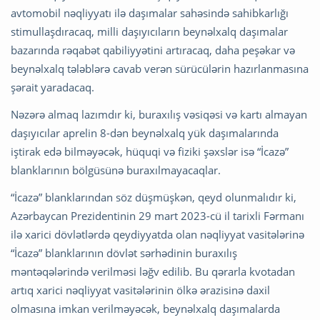
avtomobil nəqliyyatı ilə daşımalar sahəsində sahibkarlığı
stimullaşdıracaq, milli daşıyıcıların beynəlxalq daşımalar
bazarında rəqabət qabiliyyətini artıracaq, daha peşəkar və
beynəlxalq tələblərə cavab verən sürücülərin hazırlanmasına
şərait yaradacaq.
Nəzərə almaq lazımdır ki, buraxılış vəsiqəsi və kartı almayan
daşıyıcılar aprelin 8-dən beynəlxalq yük daşımalarında
iştirak edə bilməyəcək, hüquqi və fiziki şəxslər isə “İcazə”
blanklarının bölgüsünə buraxılmayacaqlar.
“İcazə” blanklarından söz düşmüşkən, qeyd olunmalıdır ki,
Azərbaycan Prezidentinin 29 mart 2023-cü il tarixli Fərmanı
ilə xarici dövlətlərdə qeydiyyatda olan nəqliyyat vasitələrinə
“İcazə” blanklarının dövlət sərhədinin buraxılış
məntəqələrində verilməsi ləğv edilib. Bu qərarla kvotadan
artıq xarici nəqliyyat vasitələrinin ölkə ərazisinə daxil
olmasına imkan verilməyəcək, beynəlxalq daşımalarda