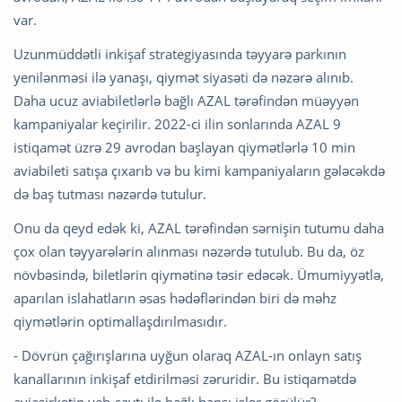
var.
Uzunmüddətli inkişaf strategiyasında təyyarə parkının
yenilənməsi ilə yanaşı, qiymət siyasəti də nəzərə alınıb.
Daha ucuz aviabiletlərlə bağlı AZAL tərəfindən müəyyən
kampaniyalar keçirilir. 2022-ci ilin sonlarında AZAL 9
istiqamət üzrə 29 avrodan başlayan qiymətlərlə 10 min
aviabileti satışa çıxarıb və bu kimi kampaniyaların gələcəkdə
də baş tutması nəzərdə tutulur.
Onu da qeyd edək ki, AZAL tərəfindən sərnişin tutumu daha
çox olan təyyarələrin alınması nəzərdə tutulub. Bu da, öz
növbəsində, biletlərin qiymətinə təsir edəcək. Ümumiyyətlə,
aparılan islahatların əsas hədəflərindən biri də məhz
qiymətlərin optimallaşdırılmasıdır.
- Dövrün çağırışlarına uyğun olaraq AZAL-ın onlayn satış
kanallarının inkişaf etdirilməsi zəruridir. Bu istiqamətdə
aviaşirkətin veb-saytı ilə bağlı hansı işlər görülür?