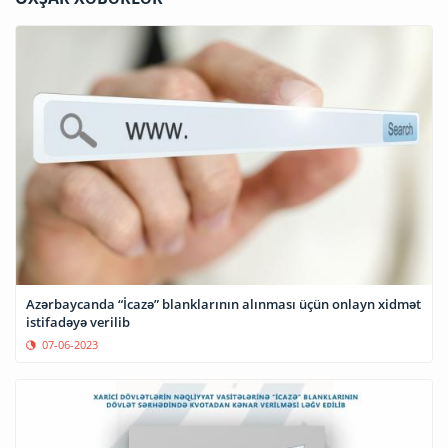
Azərbaycanda “İcazə” blanklarının alınması üçün onlayn xidmət
istifadəyə verilib
07-06-2023