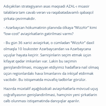
Adıçəkilən strategiyanın əsas məqsədi AZAL-ı müasir
tələblərə tam cavab verən və rəqabətədavamlı qabaqcıl
şirkətə çevirməkdir.
- Azərbaycan hökumətinin planında ölkəyə “WizzAir” kimi
“low-cost” aviaşirkətlərin gətirilməsi varmı?
- Bu gün 36 xarici aviaşirkət, o cümlədən “WizzAir” daxil
olmaqla 10 loukoster Azərbaycandan və Azərbaycana
uçuşlar həyata keçirir. Sərnişinlərin seçim etmək üçün
kifayət qədər imkanları var. Lakin bu seçimin
genişləndirilməsi, müəyyən etdiyimiz hədəflərə nail olmaq
üçün regionlardakı hava limanlarını da inkişaf etdirmək
vacibdir. Bu istiqamətdə müvafiq tədbirlər görülür.
Hazırda müxtəlif aşağıbüdcəli aviaşirkətlərlə mövcud uçuş
coğrafiyasının genişləndirilməsi, həmçinin yeni şirkətlərin
cəlb olunması istiqamətində danışıqlar aparılır.