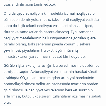
əsaslandırılmasını təmin edəcək.
Onu da qeyd etməliyəm ki, modeldə ictimai nəqliyyat, o
cümlədən dəmir yolu, metro, taksi, fərdi nəqliyyat vasitələri,
eləcə də kiçik təkərli nəqliyyat vasitələri olan velosiped,
skuter və samokatlar da nəzərə alınacaq. Eyni zamanda
nəqliyyat məsələlərinin həlli istiqamətində görülən işlərə
paralel olaraq, Bakı şəhərinin piyada yönümlü şəhərə
çevrilməsi, piyadaların hərəkəti üçün müvafiq
infrastrukturun yaradılması məqsəd kimi qoyulub.
Görülən işlər ekoloji tarazlığın bərpa edilməsinə də xidmət
etmiş olacaqdır. Avtonəqliyyat vasitələrinin hərəkət sürəti
azaldıqda СО
tullantısının miqdarı artır, yol hərəkətinin
2
optimallaşdırılması tədbirləri nəticəsində tıxacların aradan
qaldırılması və nəqliyyat vasitələrinin hərəkət sürətinin
artırılması, bütövlükdə zərərli tullantıların azalmasına səbəb
olur.