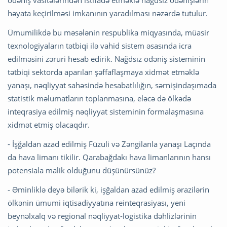
həyata keçirilməsi imkanının yaradılması nəzərdə tutulur.
Ümumilikdə bu məsələnin respublika miqyasında, müasir
texnologiyaların tətbiqi ilə vahid sistem əsasında icra
edilməsini zəruri hesab edirik. Nağdsız ödəniş sisteminin
tətbiqi sektorda aparılan şəffaflaşmaya xidmət etməklə
yanaşı, nəqliyyat sahəsində hesabatlılığın, sərnişindaşımada
statistik məlumatların toplanmasına, eləcə də ölkədə
inteqrasiya edilmiş nəqliyyat sisteminin formalaşmasına
xidmət etmiş olacaqdır.
- İşğaldan azad edilmiş Füzuli və Zəngilanla yanaşı Laçında
da hava limanı tikilir. Qarabağdakı hava limanlarının hansı
potensiala malik olduğunu düşünürsünüz?
- Əminliklə deyə bilərik ki, işğaldan azad edilmiş ərazilərin
ölkənin ümumi iqtisadiyyatına reinteqrasiyası, yeni
beynəlxalq və regional nəqliyyat-logistika dəhlizlərinin