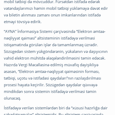
mobil tətbiqi də mövcuddur. Fürsətdən istifadə edərək
vətəndaşlarımızı həmin mobil tətbiqi yükləməyə dəvət edir
və biletin alınması zamanı onun imkanlarından istifadə
etməyi tövsiyə edirik.
“AYNA” İnformasiya Sistemi çərçivəsində “Elektron əmtəə-
nəqliyyat qaiməsi” altsisteminin istifadəyə verilməsi
istiqamətində görülən işlər də tamamlanmaq üzrədir.
Sözügedən sistem yükgöndərənin, yükalanın və daşıyıcının
vahid elektron mühitdə əlaqələndirilməsini təmin edəcək.
Hazırda Vergi Məcəlləsinə edilmiş müvafiq dəyişikliyə
əsasən, “Elektron əmtəə-nəqliyyat qaiməsinin forması,
tətbiqi, uçotu və istifadəsi qaydaları”nın razılaşdırılması
prosesi həyata keçirilir. Sözügedən qaydalar qüvvəyə
mindikdən sonra sistemin istifadəyə verilməsi təmin
olunacaq.
İstifadəyə verilən sistemlərdən biri də “xüsusi hazırlığa dair
şəhadətnamələr” altsistemidir. Bu altsistem çərçivəsində