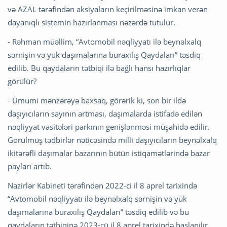
və AZAL tərəfindən aksiyaların keçirilməsinə imkan verən
dayanıqlı sistemin hazırlanması nəzərdə tutulur.
- Rəhman müəllim, “Avtomobil nəqliyyatı ilə beynəlxalq
sərnişin və yük daşımalarına buraxılış Qaydaları” təsdiq
edilib. Bu qaydaların tətbiqi ilə bağlı hansı hazırlıqlar
görülür?
- Ümumi mənzərəyə baxsaq, görərik ki, son bir ildə
daşıyıcıların sayının artması, daşımalarda istifadə edilən
nəqliyyat vasitələri parkının genişlənməsi müşahidə edilir.
Görülmüş tədbirlər nəticəsində milli daşıyıcıların beynəlxalq
ikitərəfli daşımalar bazarının bütün istiqamətlərində bazar
payları artıb.
Nazirlər Kabineti tərəfindən 2022-ci il 8 aprel tarixində
“Avtomobil nəqliyyatı ilə beynəlxalq sərnişin və yük
daşımalarına buraxılış Qaydaları” təsdiq edilib və bu
qaydaların tətbiqinə 2023-cü il 8 aprel tarixində başlanılır.