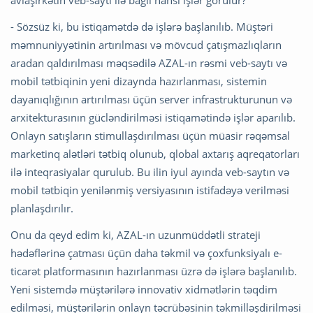
- Sözsüz ki, bu istiqamətdə də işlərə başlanılıb. Müştəri
məmnuniyyətinin artırılması və mövcud çatışmazlıqların
aradan qaldırılması məqsədilə AZAL-ın rəsmi veb-saytı və
mobil tətbiqinin yeni dizaynda hazırlanması, sistemin
dayanıqlığının artırılması üçün server infrastrukturunun və
arxitekturasının gücləndirilməsi istiqamətində işlər aparılıb.
Onlayn satışların stimullaşdırılması üçün müasir rəqəmsal
marketinq alətləri tətbiq olunub, qlobal axtarış aqreqatorları
ilə inteqrasiyalar qurulub. Bu ilin iyul ayında veb-saytın və
mobil tətbiqin yenilənmiş versiyasının istifadəyə verilməsi
planlaşdırılır.
Onu da qeyd edim ki, AZAL-ın uzunmüddətli strateji
hədəflərinə çatması üçün daha təkmil və çoxfunksiyalı e-
ticarət platformasının hazırlanması üzrə də işlərə başlanılıb.
Yeni sistemdə müştərilərə innovativ xidmətlərin təqdim
edilməsi, müştərilərin onlayn təcrübəsinin təkmilləşdirilməsi