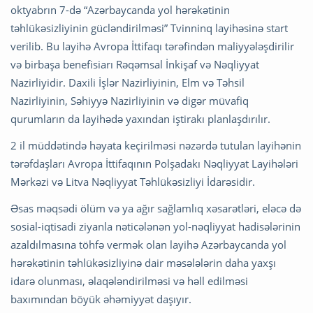
oktyabrın 7-də “Azərbaycanda yol hərəkətinin
təhlükəsizliyinin gücləndirilməsi” Tvinninq layihəsinə start
verilib. Bu layihə Avropa İttifaqı tərəfindən maliyyələşdirilir
və birbaşa benefisiarı Rəqəmsal İnkişaf və Nəqliyyat
Nazirliyidir. Daxili İşlər Nazirliyinin, Elm və Təhsil
Nazirliyinin, Səhiyyə Nazirliyinin və digər müvafiq
qurumların da layihədə yaxından iştirakı planlaşdırılır.
2 il müddətində həyata keçirilməsi nəzərdə tutulan layihənin
tərəfdaşları Avropa İttifaqının Polşadakı Nəqliyyat Layihələri
Mərkəzi və Litva Nəqliyyat Təhlükəsizliyi İdarəsidir.
Əsas məqsədi ölüm və ya ağır sağlamlıq xəsarətləri, eləcə də
sosial-iqtisadi ziyanla nəticələnən yol-nəqliyyat hadisələrinin
azaldılmasına töhfə vermək olan layihə Azərbaycanda yol
hərəkətinin təhlükəsizliyinə dair məsələlərin daha yaxşı
idarə olunması, əlaqələndirilməsi və həll edilməsi
baxımından böyük əhəmiyyət daşıyır.