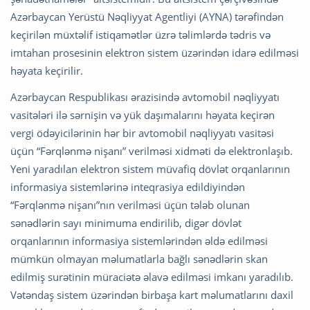
Azərbaycan Yerüstü Nəqliyyat Agentliyi (AYNA) tərəfindən
keçirilən müxtəlif istiqamətlər üzrə təlimlərdə tədris və
imtahan prosesinin elektron sistem üzərindən idarə edilməsi
həyata keçirilir.
Azərbaycan Respublikası ərazisində avtomobil nəqliyyatı
vasitələri ilə sərnişin və yük daşımalarını həyata keçirən
vergi ödəyicilərinin hər bir avtomobil nəqliyyatı vasitəsi
üçün “Fərqlənmə nişanı” verilməsi xidməti də elektronlaşıb.
Yeni yaradılan elektron sistem müvafiq dövlət orqanlarının
informasiya sistemlərinə inteqrasiya edildiyindən
“Fərqlənmə nişanı”nın verilməsi üçün tələb olunan
sənədlərin sayı minimuma endirilib, digər dövlət
orqanlarının informasiya sistemlərindən əldə edilməsi
mümkün olmayan məlumatlarla bağlı sənədlərin skan
edilmiş surətinin müraciətə əlavə edilməsi imkanı yaradılıb.
Vətəndaş sistem üzərindən birbaşa kart məlumatlarını daxil