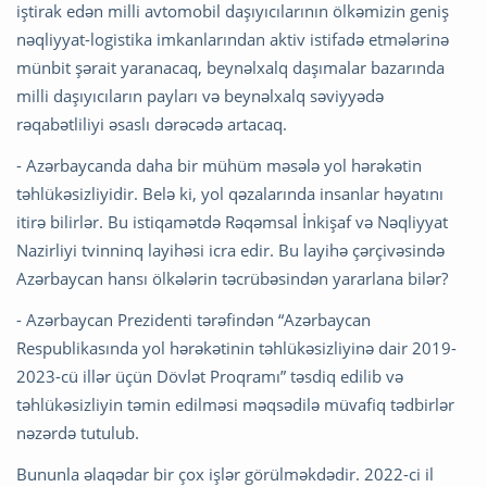
iştirak edən milli avtomobil daşıyıcılarının ölkəmizin geniş
nəqliyyat-logistika imkanlarından aktiv istifadə etmələrinə
münbit şərait yaranacaq, beynəlxalq daşımalar bazarında
milli daşıyıcıların payları və beynəlxalq səviyyədə
rəqabətliliyi əsaslı dərəcədə artacaq.
- Azərbaycanda daha bir mühüm məsələ yol hərəkətin
təhlükəsizliyidir. Belə ki, yol qəzalarında insanlar həyatını
itirə bilirlər. Bu istiqamətdə Rəqəmsal İnkişaf və Nəqliyyat
Nazirliyi tvinninq layihəsi icra edir. Bu layihə çərçivəsində
Azərbaycan hansı ölkələrin təcrübəsindən yararlana bilər?
- Azərbaycan Prezidenti tərəfindən “Azərbaycan
Respublikasında yol hərəkətinin təhlükəsizliyinə dair 2019-
2023-cü illər üçün Dövlət Proqramı” təsdiq edilib və
təhlükəsizliyin təmin edilməsi məqsədilə müvafiq tədbirlər
nəzərdə tutulub.
Bununla əlaqədar bir çox işlər görülməkdədir. 2022-ci il