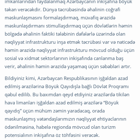
imkanlarından faydalanmaq Azərbaycanın inkişafına böyük
təkan verəcəkdir. Dünya təcrübəsində əhalinin coğrafi
məskunlaşmasını formalaşdırmaq, müvafiq ərazidə
məskunlaşdırmanı stimullaşdırmaq üçün dövlətlərin həmin
bölgədə əhalinin faktiki tələbinin dəfələrlə üzərində olan
nəqliyyat infrastrukturu inşa etmək təcrübəsi var və nəticədə
həmin ərazidə nəqliyyat infrastrukturu mövcud olduğu üçün
sosial və xidmət sektorlarının inkişafında canlanma baş
verir, əhalinin həmin ərazidə yaşamaq üçün səbəbləri artır.
Bildiyiniz kimi, Azərbaycan Respublikasının işğaldan azad
edilmiş ərazilərinə Böyük Qayıdışla bağlı Dövlət Proqramı
qəbul edilib. Bu baxımdan qeyd etdiyiniz ərazilərdə tikilən
hava limanları işğaldan azad edilmiş ərazilərə “Böyük
qayıdış” üçün mühüm zəmin yaradacaq, orada
məskunlaşmış vətəndaşlarımızın nəqliyyat ehtiyaclarının
ödənilməsinə, habelə regionda mövcud olan turizm
potensialının inkişafına öz töhfəsini verəcək.