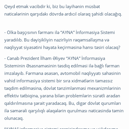
Qeyd etmək vacibdir ki, biz bu layihənin müsbət
nəticələrinin qarşıdakı dövrdə ardıcıl olaraq şahidi olacağıq.
- Ölkə başçısının fərmanı ilə “AYNA” İnformasiya Sistemi
yaradılıb. Bu dəyişikliyin nazirliyin rəqəmsallaşma və
nəqliyyat siyasətini həyata keçirməsinə hansı təsiri olacaq?
- Cənab Prezident İlham Əliyev “AYNA” İnformasiya
Sisteminin Əsasnaməsinin təsdiq edilməsi ilə bağlı fərman
imzalayıb. Fərmana əsasən, avtomobil nəqliyyatı sahəsinin
vahid informasiya sistemi bir sıra xidmətlərin təmassız
təqdim edilməsinə, dövlət tənzimlənməsi mexanizmlərinin
effektiv tətbiqinə, yarana bilən problemlərin sürətli aradan
qaldırılmasına şərait yaradacaq. Bu, digər dövlət qurumları
ilə səmərəli qarşılıqlı əlaqələrin qurulması nəticəsində təmin
olunacaq.
“AYNA” informasiya sistemi sərnişindaşıma və yükdaşıma