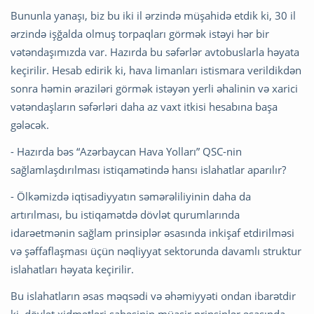
Bununla yanaşı, biz bu iki il ərzində müşahidə etdik ki, 30 il
ərzində işğalda olmuş torpaqları görmək istəyi hər bir
vətəndaşımızda var. Hazırda bu səfərlər avtobuslarla həyata
keçirilir. Hesab edirik ki, hava limanları istismara verildikdən
sonra həmin əraziləri görmək istəyən yerli əhalinin və xarici
vətəndaşların səfərləri daha az vaxt itkisi hesabına başa
gələcək.
- Hazırda bəs “Azərbaycan Hava Yolları” QSC-nin
sağlamlaşdırılması istiqamətində hansı islahatlar aparılır?
- Ölkəmizdə iqtisadiyyatın səmərəliliyinin daha da
artırılması, bu istiqamətdə dövlət qurumlarında
idarəetmənin sağlam prinsiplər əsasında inkişaf etdirilməsi
və şəffaflaşması üçün nəqliyyat sektorunda davamlı struktur
islahatları həyata keçirilir.
Bu islahatların əsas məqsədi və əhəmiyyəti ondan ibarətdir
ki, dövlət xidmətləri sahəsinin müasir prinsiplər əsasında