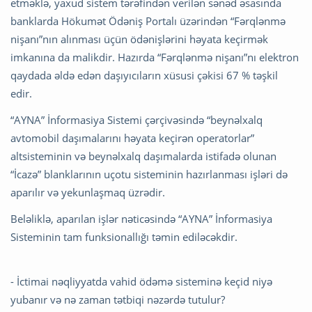
etməklə, yaxud sistem tərəfindən verilən sənəd əsasında
banklarda Hökumət Ödəniş Portalı üzərindən “Fərqlənmə
nişanı”nın alınması üçün ödənişlərini həyata keçirmək
imkanına da malikdir. Hazırda “Fərqlənmə nişanı”nı elektron
qaydada əldə edən daşıyıcıların xüsusi çəkisi 67 % təşkil
edir.
“AYNA” İnformasiya Sistemi çərçivəsində “beynəlxalq
avtomobil daşımalarını həyata keçirən operatorlar”
altsisteminin və beynəlxalq daşımalarda istifadə olunan
“İcazə” blanklarının uçotu sisteminin hazırlanması işləri də
aparılır və yekunlaşmaq üzrədir.
Beləliklə, aparılan işlər nəticəsində “AYNA” İnformasiya
Sisteminin tam funksionallığı təmin ediləcəkdir.
- İctimai nəqliyyatda vahid ödəmə sisteminə keçid niyə
yubanır və nə zaman tətbiqi nəzərdə tutulur?