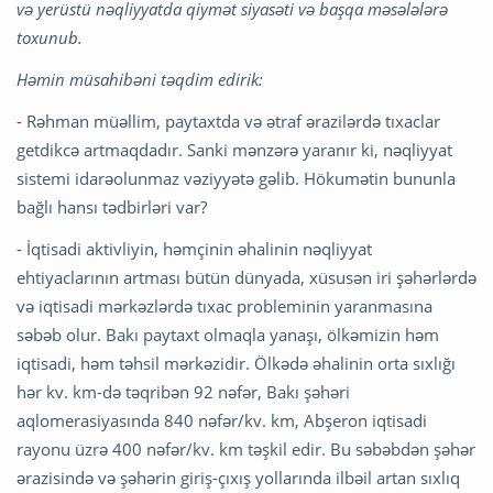
və yerüstü nəqliyyatda qiymət siyasəti və başqa məsələlərə
toxunub.
Həmin müsahibəni təqdim edirik:
- Rəhman müəllim, paytaxtda və ətraf ərazilərdə tıxaclar
getdikcə artmaqdadır. Sanki mənzərə yaranır ki, nəqliyyat
sistemi idarəolunmaz vəziyyətə gəlib. Hökumətin bununla
bağlı hansı tədbirləri var?
- İqtisadi aktivliyin, həmçinin əhalinin nəqliyyat
ehtiyaclarının artması bütün dünyada, xüsusən iri şəhərlərdə
və iqtisadi mərkəzlərdə tıxac probleminin yaranmasına
səbəb olur. Bakı paytaxt olmaqla yanaşı, ölkəmizin həm
iqtisadi, həm təhsil mərkəzidir. Ölkədə əhalinin orta sıxlığı
hər kv. km-də təqribən 92 nəfər, Bakı şəhəri
aqlomerasiyasında 840 nəfər/kv. km, Abşeron iqtisadi
rayonu üzrə 400 nəfər/kv. km təşkil edir. Bu səbəbdən şəhər
ərazisində və şəhərin giriş-çıxış yollarında ilbəil artan sıxlıq