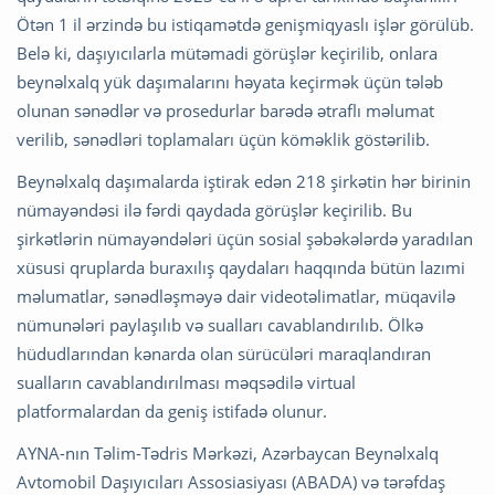
Ötən 1 il ərzində bu istiqamətdə genişmiqyaslı işlər görülüb.
Belə ki, daşıyıcılarla mütəmadi görüşlər keçirilib, onlara
beynəlxalq yük daşımalarını həyata keçirmək üçün tələb
olunan sənədlər və prosedurlar barədə ətraflı məlumat
verilib, sənədləri toplamaları üçün köməklik göstərilib.
Beynəlxalq daşımalarda iştirak edən 218 şirkətin hər birinin
nümayəndəsi ilə fərdi qaydada görüşlər keçirilib. Bu
şirkətlərin nümayəndələri üçün sosial şəbəkələrdə yaradılan
xüsusi qruplarda buraxılış qaydaları haqqında bütün lazımi
məlumatlar, sənədləşməyə dair videotəlimatlar, müqavilə
nümunələri paylaşılıb və sualları cavablandırılıb. Ölkə
hüdudlarından kənarda olan sürücüləri maraqlandıran
sualların cavablandırılması məqsədilə virtual
platformalardan da geniş istifadə olunur.
AYNA-nın Təlim-Tədris Mərkəzi, Azərbaycan Beynəlxalq
Avtomobil Daşıyıcıları Assosiasiyası (ABADA) və tərəfdaş