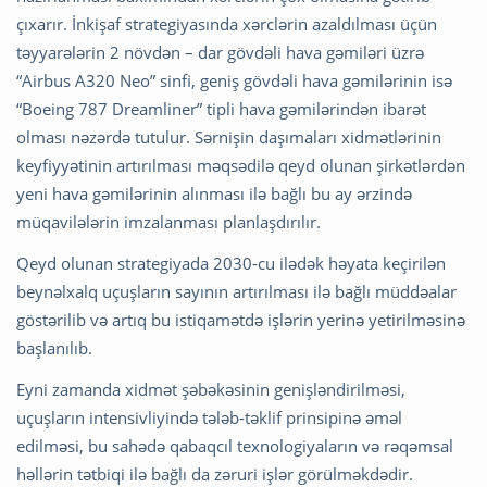
çıxarır. İnkişaf strategiyasında xərclərin azaldılması üçün
təyyarələrin 2 növdən – dar gövdəli hava gəmiləri üzrə
“Airbus A320 Neo” sinfi, geniş gövdəli hava gəmilərinin isə
“Boeing 787 Dreamliner” tipli hava gəmilərindən ibarət
olması nəzərdə tutulur. Sərnişin daşımaları xidmətlərinin
keyfiyyətinin artırılması məqsədilə qeyd olunan şirkətlərdən
yeni hava gəmilərinin alınması ilə bağlı bu ay ərzində
müqavilələrin imzalanması planlaşdırılır.
Qeyd olunan strategiyada 2030-cu ilədək həyata keçirilən
beynəlxalq uçuşların sayının artırılması ilə bağlı müddəalar
göstərilib və artıq bu istiqamətdə işlərin yerinə yetirilməsinə
başlanılıb.
Eyni zamanda xidmət şəbəkəsinin genişləndirilməsi,
uçuşların intensivliyində tələb-təklif prinsipinə əməl
edilməsi, bu sahədə qabaqcıl texnologiyaların və rəqəmsal
həllərin tətbiqi ilə bağlı da zəruri işlər görülməkdədir.