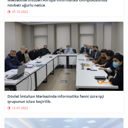
Məktəblilərimizdən Avropa İnformatika Olimpiadasında
növbəti uğurlu nəticə
07-10-2022
Dövlət İmtahan Mərkəzində informatika fənni üzrə işçi
qrupunun iclası keçirilib.
12-01-2022