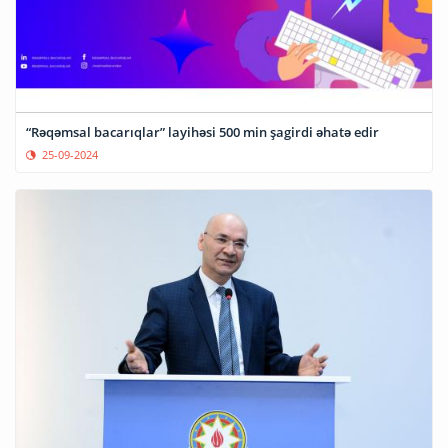
“Rəqəmsal bacarıqlar” layihəsi 500 min şagirdi əhatə edir
25-09-2024