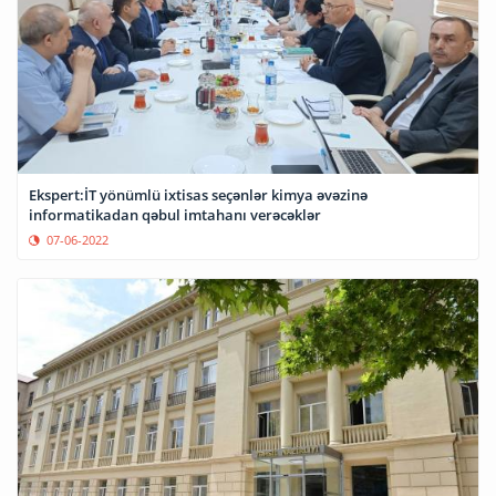
Ekspert:İT yönümlü ixtisas seçənlər kimya əvəzinə
informatikadan qəbul imtahanı verəcəklər
07-06-2022