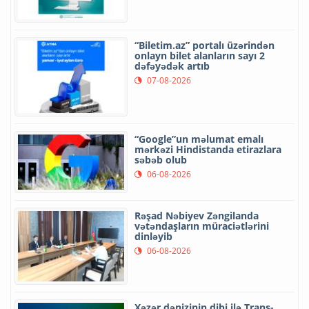
“Biletim.az” portalı üzərindən
onlayn bilet alanların sayı 2
dəfəyədək artıb
07-08-2026
“Google”un məlumat emalı
mərkəzi Hindistanda etirazlara
səbəb olub
06-08-2026
Rəşad Nəbiyev Zəngilanda
vətəndaşların müraciətlərini
dinləyib
06-08-2026
Xəzər dənizinin dibi ilə Trans-