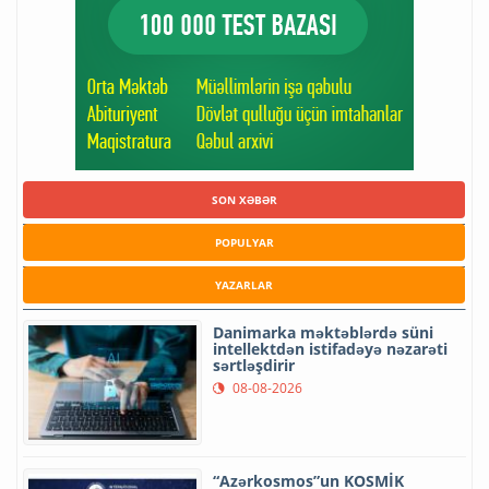
SON XƏBƏR
POPULYAR
YAZARLAR
Danimarka məktəblərdə süni
intellektdən istifadəyə nəzarəti
sərtləşdirir
08-08-2026
“Azərkosmos”un KOSMİK