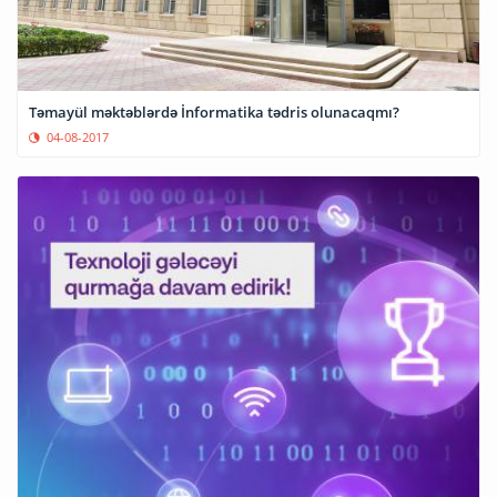
Təmayül məktəblərdə İnformatika tədris olunacaqmı?
04-08-2017