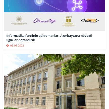
İnformatika fənninin qəhrəmanları Azərbaycana növbəti
uğurlar qazandırıb
02-03-2022