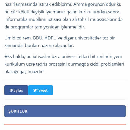
hazırlanmasında iştirak ediblərmi. Amma görünən odur ki,
bu cür köklü dəyişikliyə məruz qalan kurikulumdan sonra
informatika müəllimi ixtisası olan ali təhsil müəssisələrində
də proqramlar tam yenidən işlənməlidir.
Ümid edirəm, BDU, ADPU və digər universitetlər tez bir
zamanda bunları nəzərə alacaqlar.
Əks halda, bu ixtisaslar üzrə universitetləri bitirənlərin yeni
kurikulum üzrə tədris prosesini qurmaqda ciddi problemləri
olacağı qaçılmazdır".
Paylaş
Tweet
ŞƏRHLƏR