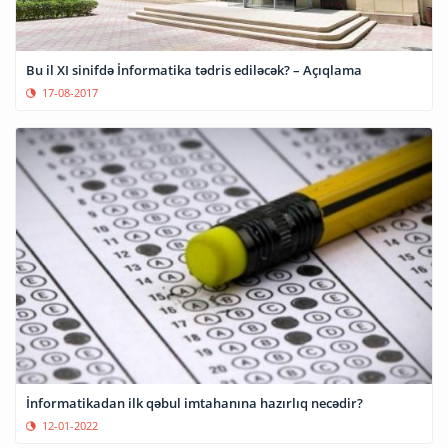
Bu il XI sinifdə İnformatika tədris ediləcək? – Açıqlama
17-08-2017
İnformatikadan ilk qəbul imtahanına hazırlıq necədir?
12-01-2022