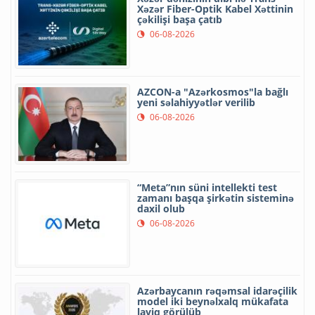
Xəzər Fiber-Optik Kabel Xəttinin
çəkilişi başa çatıb
06-08-2026
AZCON-a "Azərkosmos"la bağlı
yeni səlahiyyətlər verilib
06-08-2026
“Meta”nın süni intellekti test
zamanı başqa şirkətin sisteminə
daxil olub
06-08-2026
Azərbaycanın rəqəmsal idarəçilik
model iki beynəlxalq mükafata
layiq görülüb