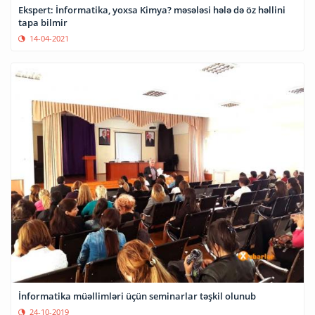
Ekspert: İnformatika, yoxsa Kimya? məsələsi hələ də öz həllini
tapa bilmir
14-04-2021
İnformatika müəllimləri üçün seminarlar təşkil olunub
24-10-2019