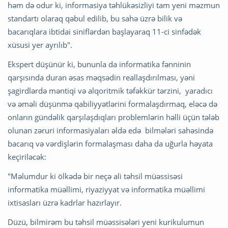
həm də odur ki, informasiya təhlükəsizliyi tam yeni məzmun
standartı olaraq qəbul edilib, bu sahə üzrə bilik və
bacarıqlara ibtidai siniflərdən başlayaraq 11-ci sinfədək
xüsusi yer ayrılıb".
Ekspert düşünür ki, bununla da informatika fənninin
qarşısında duran əsas məqsədin reallaşdırılması, yəni
şagirdlərdə məntiqi və alqoritmik təfəkkür tərzini, yaradıcı
və əməli düşünmə qabiliyyətlərini formalaşdırmaq, eləcə də
onların gündəlik qarşılaşdıqları problemlərin həlli üçün tələb
olunan zəruri informasiyaları əldə edə bilmələri sahəsində
bacarıq və vərdişlərin formalaşması daha da uğurla həyata
keçiriləcək:
"Məlumdur ki ölkədə bir neçə ali təhsil müəssisəsi
informatika müəllimi, riyaziyyat və informatika müəllimi
ixtisasları üzrə kadrlar hazırlayır.
Düzü, bilmirəm bu təhsil müəssisələri yeni kurikulumun