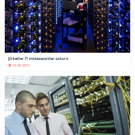
Şirkətlər İT mütəxəssislər axtarır
23-05-2015