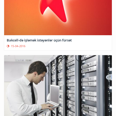
Bakcell-də işləmək istəyənlər üçün fürsət
15-04-2016