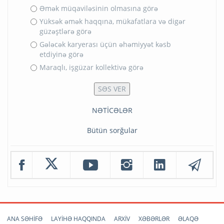
Əmək müqaviləsinin olmasına görə
Yüksək əmək haqqına, mükafatlara və digər
güzəştlərə görə
Gələcək karyerası üçün əhəmiyyət kəsb
etdiyinə görə
Maraqlı, işgüzar kollektivə görə
NƏTİCƏLƏR
Bütün sorğular
ANA SƏHİFƏ
LAYİHƏ HAQQINDA
ARXİV
XƏBƏRLƏR
ƏLAQƏ