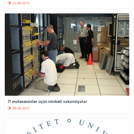
22-08-2015
İT mütəxəssislər üçün növbəti vakansiyalar
08-08-2015