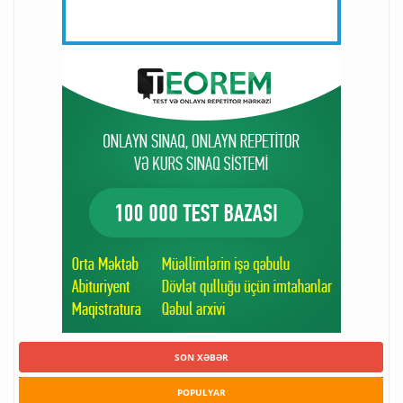
SON XƏBƏR
POPULYAR