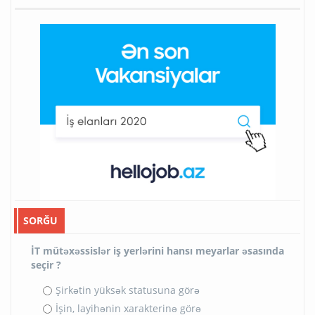
SORĞU
İT mütəxəssislər iş yerlərini hansı meyarlar əsasında
seçir ?
Şirkətin yüksək statusuna görə
İşin, layihənin xarakterinə görə