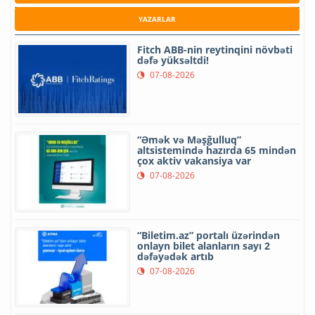
YAZARLAR
Fitch ABB-nin reytinqini növbəti
dəfə yüksəltdi!
07-08-2026
“Əmək və Məşğulluq”
altsistemində hazırda 65 mindən
çox aktiv vakansiya var
07-08-2026
“Biletim.az” portalı üzərindən
onlayn bilet alanların sayı 2
dəfəyədək artıb
07-08-2026