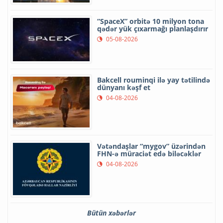
“SpaceX” orbitə 10 milyon tona
qədər yük çıxarmağı planlaşdırır
05-08-2026
Bakcell rouminqi ilə yay tətilində
dünyanı kəşf et
04-08-2026
Vətəndaşlar “mygov” üzərindən
FHN-ə müraciət edə biləcəklər
04-08-2026
Bütün xəbərlər