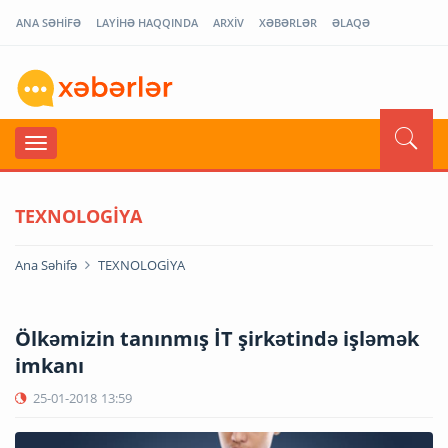
ANA SƏHİFƏ
LAYİHƏ HAQQINDA
ARXİV
XƏBƏRLƏR
ƏLAQƏ
TEXNOLOGİYA
Ana Səhifə
TEXNOLOGİYA
Ölkəmizin tanınmış İT şirkətində işləmək
imkanı
25-01-2018
13:59