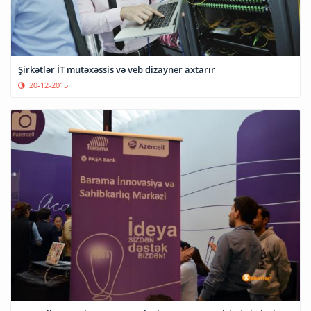
Şirkətlər İT mütəxəssis və veb dizayner axtarır
20-12-2015