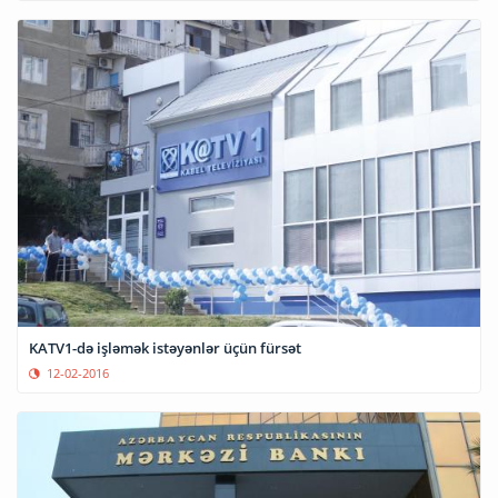
KATV1-də işləmək istəyənlər üçün fürsət
12-02-2016