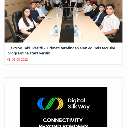
Elektron Təhlükəsizlik Xidməti tərəfindən elan edilmiş təcrübə
proqramına start verilib
05-08-2022