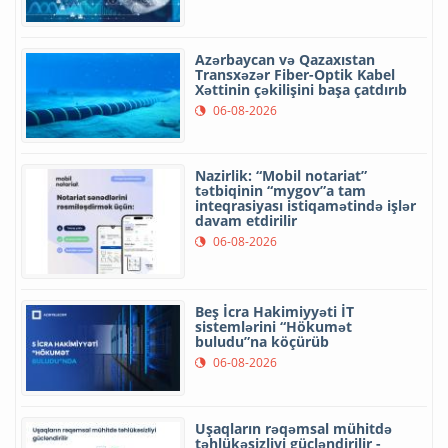
Azərbaycan və Qazaxıstan
Transxəzər Fiber-Optik Kabel
Xəttinin çəkilişini başa çatdırıb
06-08-2026
Nazirlik: “Mobil notariat”
tətbiqinin “mygov”a tam
inteqrasiyası istiqamətində işlər
davam etdirilir
06-08-2026
Beş İcra Hakimiyyəti İT
sistemlərini “Hökumət
buludu”na köçürüb
06-08-2026
Uşaqların rəqəmsal mühitdə
təhlükəsizliyi gücləndirilir -