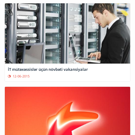
İT mütəxəssislər üçün növbəti vakansiyalar
12-06-2015