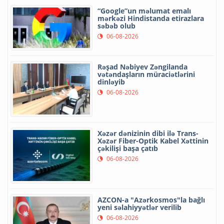
“Google”un məlumat emalı
mərkəzi Hindistanda etirazlara
səbəb olub
06-08-2026
Rəşad Nəbiyev Zəngilanda
vətəndaşların müraciətlərini
dinləyib
06-08-2026
Xəzər dənizinin dibi ilə Trans-
Xəzər Fiber-Optik Kabel Xəttinin
çəkilişi başa çatıb
06-08-2026
AZCON-a "Azərkosmos"la bağlı
yeni səlahiyyətlər verilib
06-08-2026