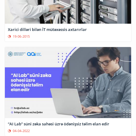
Xarici dilləri bilən İT mütəxəssis axtarırlar
19-06-2015
“AI Lab” süni zəka sahəsi üzrə ödənişsiz təlim elan edir
04-04-2022