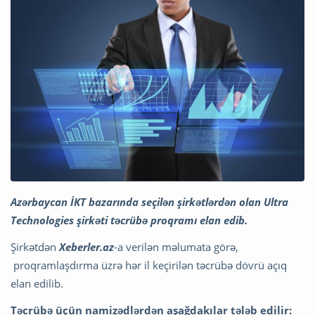
Azərbaycan İKT bazarında seçilən şirkətlərdən olan Ultra
Technologies şirkəti təcrübə proqramı elan edib.
Şirkətdən
Xeberler.az
-a verilən məlumata görə,
proqramlaşdırma üzrə hər il keçirilən təcrübə dövrü açıq
elan edilib.
Təcrübə üçün namizədlərdən aşağdakılar tələb edilir: