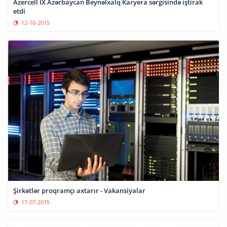
Azercell IX Azərbaycan Beynəlxalq Karyera sərgisində iştirak
etdi
12-10-2015
Şirkətlər proqramçı axtarır - Vakansiyalar
17-07-2015