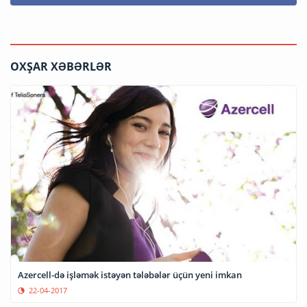
OXŞAR XƏBƏRLƏR
Azercell-də işləmək istəyən tələbələr üçün yeni imkan
22-04-2017