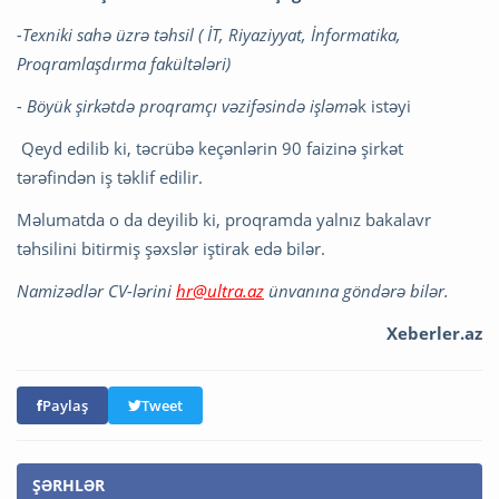
-Texniki sahə üzrə təhsil ( İT, Riyaziyyat, İnformatika,
Proqramlaşdırma fakültələri)
- Böyük şirkətdə proqramçı vəzifəsində işləm
ək istəyi
Qeyd edilib ki, təcrübə keçənlərin 90 faizinə şirkət
tərəfindən iş təklif edilir.
Məlumatda o da deyilib ki, proqramda yalnız bakalavr
təhsilini bitirmiş şəxslər iştirak edə bilər.
Namizədlər CV-lərini
hr@ultra.az
ünvanına göndərə bilər.
Xeberler.az
Paylaş
Tweet
ŞƏRHLƏR