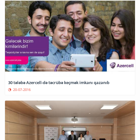
30 tələbə Azercell-də təcrübə keçmək imkanı qazanıb
20-07-2016