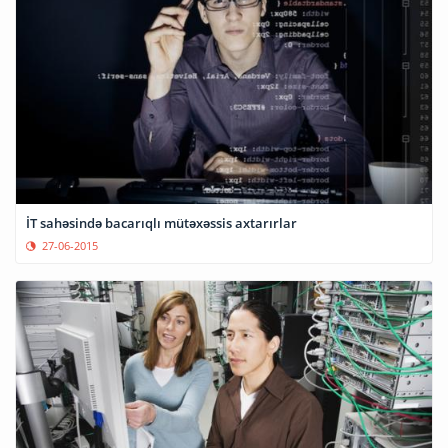
İT sahəsində bacarıqlı mütəxəssis axtarırlar
27-06-2015