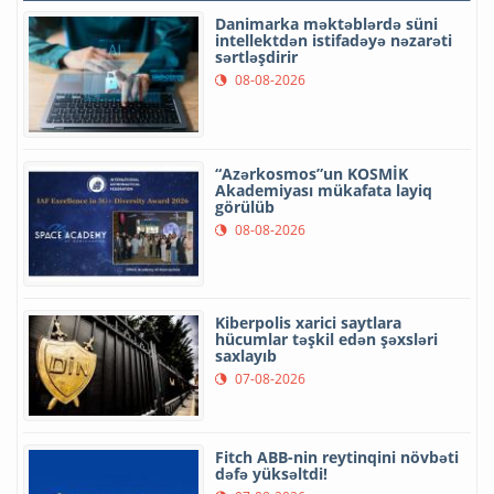
Danimarka məktəblərdə süni
intellektdən istifadəyə nəzarəti
sərtləşdirir
08-08-2026
“Azərkosmos”un KOSMİK
Akademiyası mükafata layiq
görülüb
08-08-2026
Kiberpolis xarici saytlara
hücumlar təşkil edən şəxsləri
saxlayıb
07-08-2026
Fitch ABB-nin reytinqini növbəti
dəfə yüksəltdi!