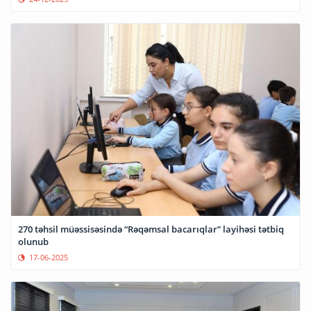
270 təhsil müəssisəsində “Rəqəmsal bacarıqlar” layihəsi tətbiq
olunub
17-06-2025