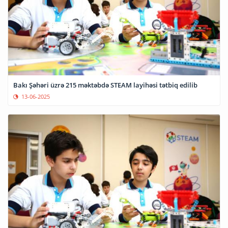
Bakı Şəhəri üzrə 215 məktəbdə STEAM layihəsi tətbiq edilib
13-06-2025