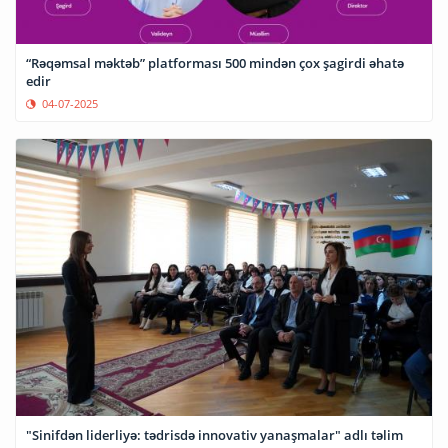
“Rəqəmsal məktəb” platforması 500 mindən çox şagirdi əhatə
edir
04-07-2025
"Sinifdən liderliyə: tədrisdə innovativ yanaşmalar" adlı təlim