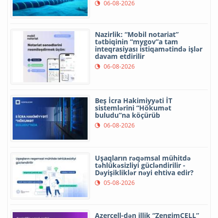
06-08-2026
Nazirlik: “Mobil notariat”
tətbiqinin “mygov”a tam
inteqrasiyası istiqamətində işlər
davam etdirilir
06-08-2026
Beş İcra Hakimiyyəti İT
sistemlərini “Hökumət
buludu”na köçürüb
06-08-2026
Uşaqların rəqəmsal mühitdə
təhlükəsizliyi gücləndirilir -
Dəyişikliklər nəyi ehtiva edir?
05-08-2026
Azercell-dən illik “ZengimCELL”