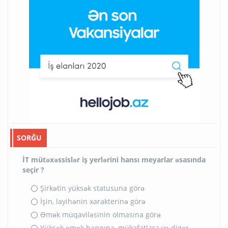
SORĞU
İT mütəxəssislər iş yerlərini hansı meyarlar əsasında
seçir ?
Şirkətin yüksək statusuna görə
İşin, layihənin xarakterinə görə
Əmək müqaviləsinin olmasına görə
Yüksək əmək haqqına, mükafatlara və digər