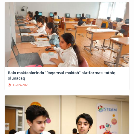
Bakı məktəblərində “Rəqəmsal məktəb” platforması tətbiq
olunacaq
15-09-2025