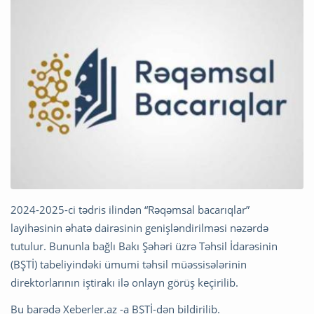
2024-2025-ci tədris ilindən “Rəqəmsal bacarıqlar”
layihəsinin əhatə dairəsinin genişləndirilməsi nəzərdə
tutulur. Bununla bağlı Bakı Şəhəri üzrə Təhsil İdarəsinin
(BŞTİ) tabeliyindəki ümumi təhsil müəssisələrinin
direktorlarının iştirakı ilə onlayn görüş keçirilib.
Bu barədə Xeberler.az -a BŞTİ-dən bildirilib.