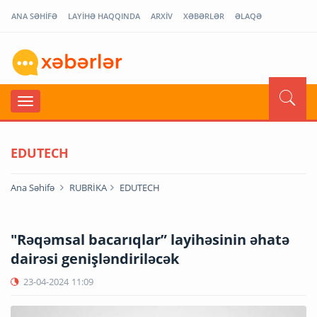
ANA SƏHİFƏ
LAYİHƏ HAQQINDA
ARXİV
XƏBƏRLƏR
ƏLAQƏ
EDUTECH
Ana Səhifə
RUBRİKA
EDUTECH
"Rəqəmsal bacarıqlar” layihəsinin əhatə
dairəsi genişləndiriləcək
23-04-2024
11:09