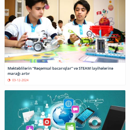
Məktəblilərin “Rəqəmsal bacarıqlar” və STEAM layihələrinə
marağı artır
03-12-2024