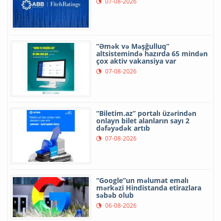
07-08-2026
“Əmək və Məşğulluq”
altsistemində hazırda 65 mindən
çox aktiv vakansiya var
07-08-2026
“Biletim.az” portalı üzərindən
onlayn bilet alanların sayı 2
dəfəyədək artıb
07-08-2026
“Google”un məlumat emalı
mərkəzi Hindistanda etirazlara
səbəb olub
06-08-2026