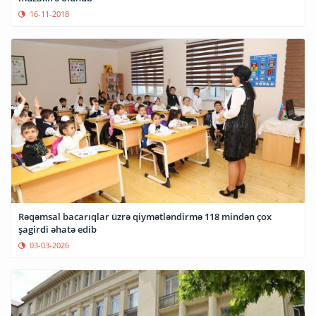
16-11-2018
Rəqəmsal bacarıqlar üzrə qiymətləndirmə 118 mindən çox
şagirdi əhatə edib
03-03-2026