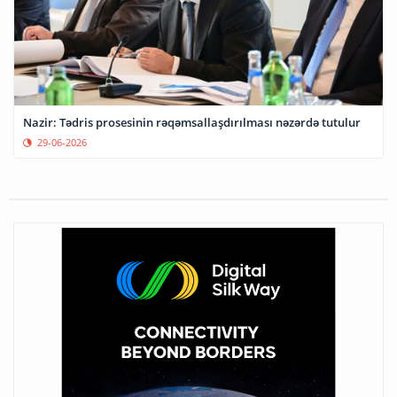
Nazir: Tədris prosesinin rəqəmsallaşdırılması nəzərdə tutulur
29-06-2026