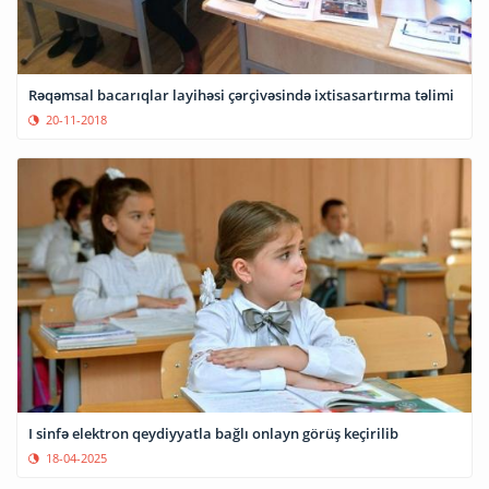
Rəqəmsal bacarıqlar layihəsi çərçivəsində ixtisasartırma təlimi
20-11-2018
I sinfə elektron qeydiyyatla bağlı onlayn görüş keçirilib
18-04-2025