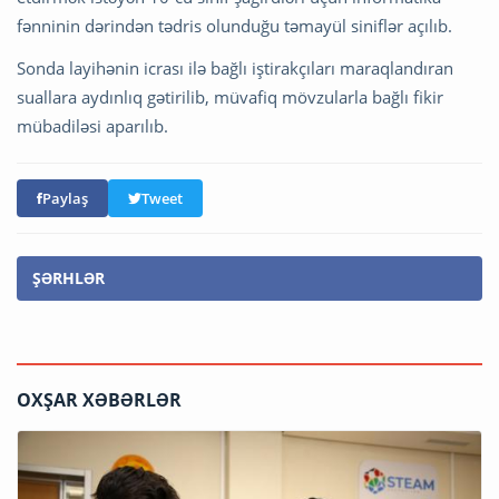
fənninin dərindən tədris olunduğu təmayül siniflər açılıb.
Sonda layihənin icrası ilə bağlı iştirakçıları maraqlandıran
suallara aydınlıq gətirilib, müvafiq mövzularla bağlı fikir
mübadiləsi aparılıb.
Paylaş
Tweet
ŞƏRHLƏR
OXŞAR XƏBƏRLƏR