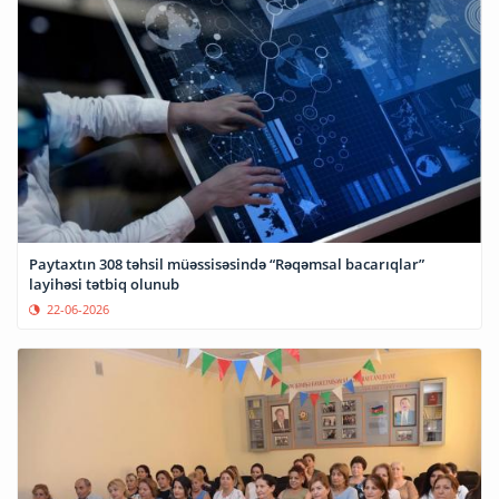
Paytaxtın 308 təhsil müəssisəsində “Rəqəmsal bacarıqlar”
layihəsi tətbiq olunub
22-06-2026