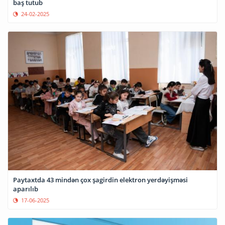
baş tutub
24-02-2025
Paytaxtda 43 mindən çox şagirdin elektron yerdəyişməsi
aparılıb
17-06-2025