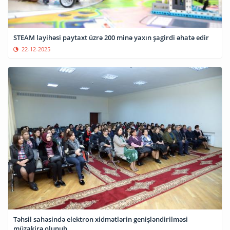
STEAM layihəsi paytaxt üzrə 200 minə yaxın şagirdi əhatə edir
22-12-2025
Təhsil sahəsində elektron xidmətlərin genişləndirilməsi
müzakirə olunub