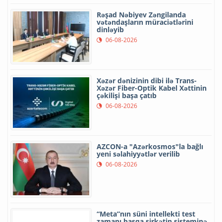
Rəşad Nəbiyev Zəngilanda
vətəndaşların müraciətlərini
dinləyib
06-08-2026
Xəzər dənizinin dibi ilə Trans-
Xəzər Fiber-Optik Kabel Xəttinin
çəkilişi başa çatıb
06-08-2026
AZCON-a "Azərkosmos"la bağlı
yeni səlahiyyətlər verilib
06-08-2026
“Meta”nın süni intellekti test
zamanı başqa şirkətin sisteminə