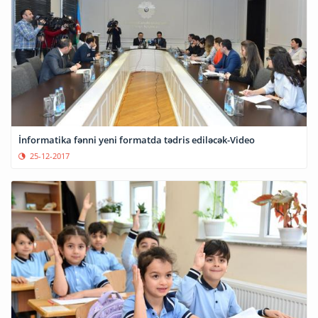
İnformatika fənni yeni formatda tədris ediləcək-Video
25-12-2017