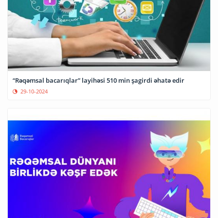
“Rəqəmsal bacarıqlar” layihəsi 510 min şagirdi əhatə edir
29-10-2024