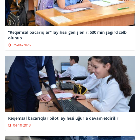
“Rəqəmsal bacarıqlar” layihəsi genişlənir: 530 min şagird cəlb
olunub
25-06-2026
Rəqəmsal bacarıqlar pilot layihəsi uğurla davam etdirilir
04-10-2018