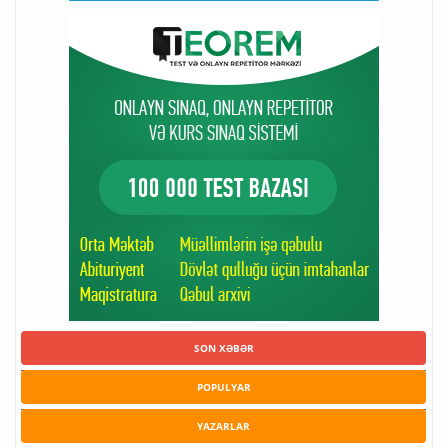
SON XƏBƏR
POPULYAR
YAZARLAR