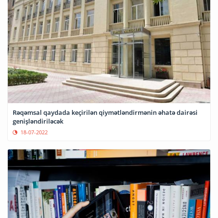
Rəqəmsal qaydada keçirilən qiymətləndirmənin əhatə dairəsi
genişləndiriləcək
18-07-2022