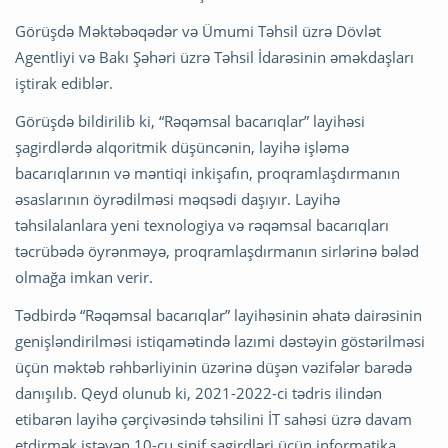
Görüşdə Məktəbəqədər və Ümumi Təhsil üzrə Dövlət
Agentliyi və Bakı Şəhəri üzrə Təhsil İdarəsinin əməkdaşları
iştirak ediblər.
Görüşdə bildirilib ki, “Rəqəmsal bacarıqlar” layihəsi
şagirdlərdə alqoritmik düşüncənin, layihə işləmə
bacarıqlarının və məntiqi inkişafın, proqramlaşdırmanın
əsaslarının öyrədilməsi məqsədi daşıyır. Layihə
təhsilalanlara yeni texnologiya və rəqəmsal bacarıqları
təcrübədə öyrənməyə, proqramlaşdırmanın sirlərinə bələd
olmağa imkan verir.
Tədbirdə “Rəqəmsal bacarıqlar” layihəsinin əhatə dairəsinin
genişləndirilməsi istiqamətində lazımi dəstəyin göstərilməsi
üçün məktəb rəhbərliyinin üzərinə düşən vəzifələr barədə
danışılıb. Qeyd olunub ki, 2021-2022-ci tədris ilindən
etibarən layihə çərçivəsində təhsilini İT sahəsi üzrə davam
etdirmək istəyən 10-cu sinif şagirdləri üçün informatika