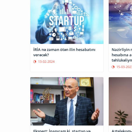
İRİA nə zaman ötən ilin hesabatını
Nazirliyin 
verəcək?
hesabına a
təhlükəliy
13-02-2024
15-03-202
Ekspert: İnanıram ki, startap və
Aztelekom-