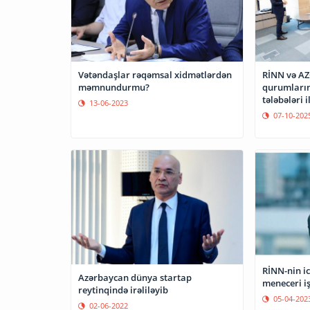
Vətəndaşlar rəqəmsal xidmətlərdən
RİNN və AZ
məmnundurmu?
qurumların
tələbələri 
13-06-2023
07-10-202
RİNN-nin ic
Azərbaycan dünya startap
meneceri iş
reytinqində irəliləyib
05-04-202
02-06-2022