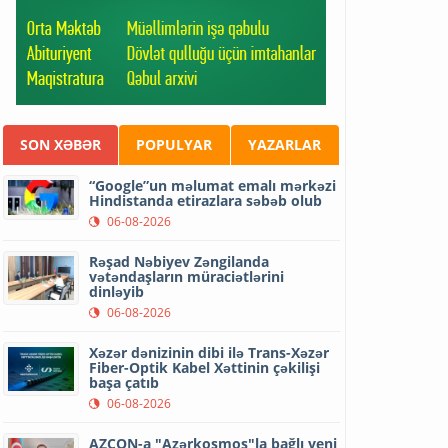
SON XƏBƏR
POPULYAR
YAZARLAR
“Google”un məlumat emalı mərkəzi
Hindistanda etirazlara səbəb olub
06-08-2026
Rəşad Nəbiyev Zəngilanda
vətəndaşların müraciətlərini
dinləyib
06-08-2026
Xəzər dənizinin dibi ilə Trans-Xəzər
Fiber-Optik Kabel Xəttinin çəkilişi
başa çatıb
06-08-2026
AZCON-a "Azərkosmos"la bağlı yeni