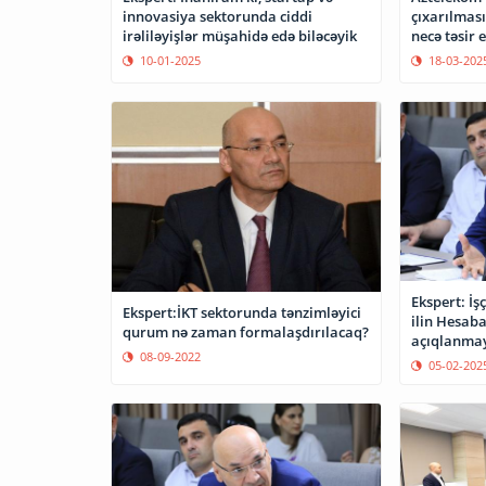
innovasiya sektorunda ciddi
çıxarılmas
irəliləyişlər müşahidə edə biləcəyik
necə təsir 
10-01-2025
18-03-202
Ekspert: İş
Ekspert:İKT sektorunda tənzimləyici
ilin Hesab
qurum nə zaman formalaşdırılacaq?
açıqlanma
08-09-2022
05-02-202