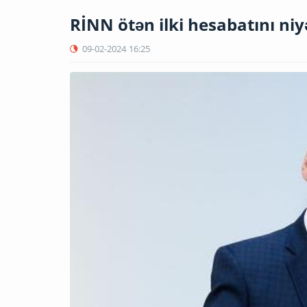
RİNN ötən ilki hesabatını niy
09-02-2024
16:25