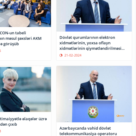
CON-un tabeli
Dövlət qurumlarının elektron
ın məsul şəxsləri AKM
xidmətlərinin, yoxsa oflayn
ilə görüşüb
xidmətlərinin qiymətləndirilməsi
5
ictimai əhəmiyyət kəsb edir?
21-02-2024
timaiyyətlə əlaqələr üzrə
dən çıxıb
Azərbaycanda vahid dövlət
3
telekommunikasiya operatoru