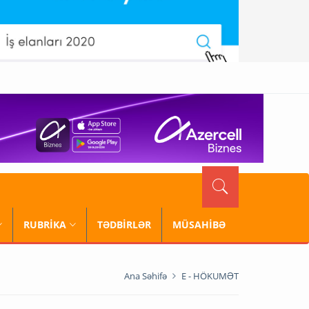
RUBRİKA
TƏDBİRLƏR
MÜSAHİBƏ
Ana Səhifə
E - HÖKUMƏT