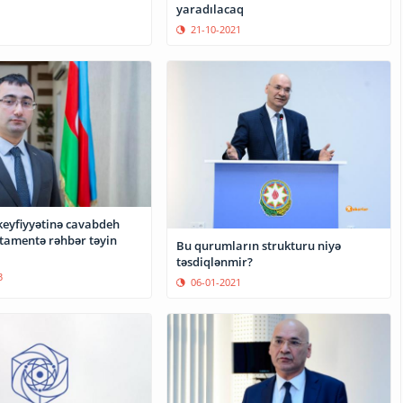
yaradılacaq
21-10-2021
keyfiyyətinə cavabdeh
tamentə rəhbər təyin
Bu qurumların strukturu niyə
təsdiqlənmir?
3
06-01-2021