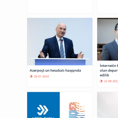
İnternetin 
olan depar
Azərpoçt-un hesabatı haqqında
edilib
26-01-2024
22-08-202