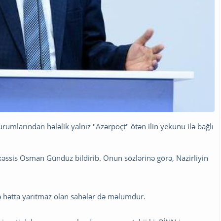
urumlarından hələlik yalnız "Azərpoçt" ötən ilin yekunu ilə bağlı
xəssis Osman Gündüz bildirib. Onun sözlərinə görə, Nazirliyin
və hətta yarıtmaz olan sahələr də məlumdur.