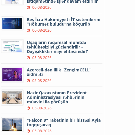
istiqamətində işlər davam etdirilir
06-08-2026
Beş İcra Hakimiyyəti İT sistemlərini
“Hökumət buludu”na köçürüb
06-08-2026
Uşaqların rəqəmsal mühitdə
təhlükəsizliyi gücləndirilir -
Dəyişikliklər nəyi ehtiva edir?
05-08-2026
Azercell-dən illik “ZengimCELL”
xidməti
05-08-2026
Nazir Qazaxıstanın Prezident
Administrasiyası rəhbərinin
müavini ilə görüşüb
05-08-2026
"Falcon 9" raketinin bir hissəsi Ayla
toqquşacaq
05-08-2026