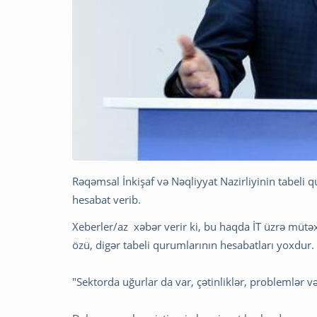
Rəqəmsal İnkişaf və Nəqliyyat Nazirliyinin tabeli q
hesabat verib.
Xeberler/az xəbər verir ki, bu haqda İT üzrə mütə
özü, digər tabeli qurumlarının hesabatları yoxdur.
"Sektorda uğurlar da var, çətinliklər, problemlər 