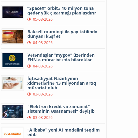
“SpaceX” orbitə 10 milyon tona
qədər yük çıxarmağı planlaşdırır
05-08-2026
Bakcell rouminqi ilə yay tətilində
dünyanı kəşf et
04-08-2026
Vətəndaşlar “mygov” üzərindən
FHN-ə müraciət edə biləcəklər
04-08-2026
İqtisadiyyat Nazirliyinin
xidmətlərinə 13 milyondan artıq
müraciət olub
03-08-2026
"Elektron kredit və zəmanət"
sisteminin Əsasnaməsi" dəyişib
03-08-2026
“Alibaba” yeni AI modelini təqdim
edib