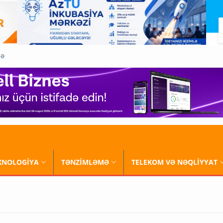
QƏ
XNOLOGİYA
TƏNZİMLƏMƏ
TELEKOM VƏ NƏQLİYYAT