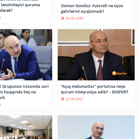
ı tənzimləyici quruma
Osman Gündüz: Azercell nə üçün
edəcək?
gəlirlərini açıqlamadı?
5
03-03-2020
çi Qrupunun iclasında cari
“Açıq məlumatlar” portalına neçə
atı haqqında heç nə
qurum inteqrasiya edib? – EKSPERT
yıb
22-04-2021
5