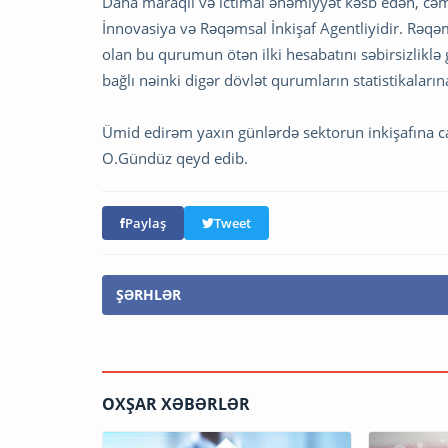
Daha maraqlı və ictimai əhəmiyyət kəsb edən, cəm
İnnovasiya və Rəqəmsal İnkişaf Agentliyidir. Rəq
olan bu qurumun ötən ilki hesabatını səbirsizliklə 
bağlı nəinki digər dövlət qurumların statistikalar
Ümid edirəm yaxın günlərdə sektorun inkişafına c
O.Gündüz qeyd edib.
Paylaş
Tweet
ŞƏRHLƏR
OXŞAR XƏBƏRLƏR