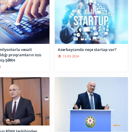
milyonlarla vəsait
Azərbaycanda neçə startap var?
ldığı proqramların özü
13-03-2024
miş-ŞƏRH
3
un RİNN tərkibindən