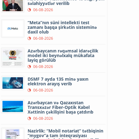
səlahiyyətlər verilib
06-08-2026
“Meta”nın süni intellekti test
zamanı başqa şirkətin sisteminə
daxil olub
06-08-2026
Azərbaycanın rəqəmsal idarəçilik
model iki beynəlxalq mükafata
layiq görülüb
06-08-2026
DSMF 7 ayda 135 minə yaxın
elektron arayış verib
06-08-2026
Azərbaycan və Qazaxıstan
Transxəzər Fiber-Optik Kabel
Xəttinin çəkilişini başa çatdırıb
06-08-2026
Nazirlik: “Mobil notariat” tətbiqinin
“mygov”a tam inteqrasiyası