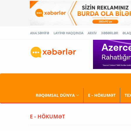
ANA SƏHİFƏ
LAYİHƏ HAQQINDA
ARXİV
XƏBƏRLƏR
ƏLA
RƏQƏMSAL DÜNYA
E - HÖKUMƏT
TE
E - HÖKUMƏT