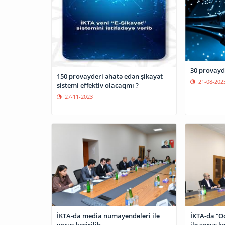
30 provayd
150 provayderi əhatə edən şikayət
21-08-202
sistemi effektiv olacaqmı ?
27-11-2023
İKTA-da media nümayəndələri ilə
İKTA-da “Oo
görüş keçirilib
ilə görüş ke