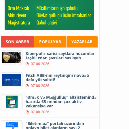
SON XƏBƏR
POPULYAR
YAZARLAR
Kiberpolis xarici saytlara hücumlar
təşkil edən şəxsləri saxlayıb
07-08-2026
Fitch ABB-nin reytinqini növbəti
dəfə yüksəltdi!
07-08-2026
“Əmək və Məşğulluq” altsistemində
hazırda 65 mindən çox aktiv
vakansiya var
07-08-2026
“Biletim.az” portalı üzərindən
onlayn bilet alanların sayı 2