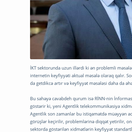
İKT sektorunda uzun illərdi ki ən problemli məsələ 
internetin keyfiyyəti aktual məsələ olaraq qalır. S
da getdikcə artır və keyfiyyət məsələsi daha da ə
Bu sahəyə cavabdeh qurum isə RİNN-nin İnformasi
göstərir ki, yeni Agentlik telekommunikasiya xidmə
Agentlik son zamanlar bu istiqamətdə müəyyən add
görüşlər keçirilir, problemlərinə diqqət yetirilir, 
sektorda göstərilən xidmətlərin keyfiyyət standartl