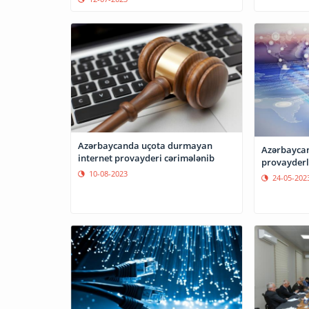
Azərbaycanda uçota durmayan
Azərbaycan
internet provayderi cərimələnib
provayderlə
10-08-2023
24-05-202