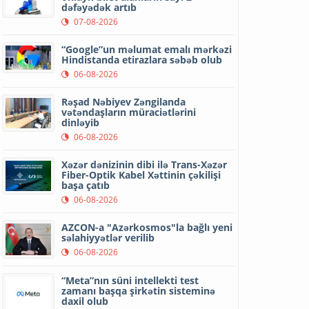
dəfəyədək artıb
07-08-2026
“Google”un məlumat emalı mərkəzi
Hindistanda etirazlara səbəb olub
06-08-2026
Rəşad Nəbiyev Zəngilanda
vətəndaşların müraciətlərini
dinləyib
06-08-2026
Xəzər dənizinin dibi ilə Trans-Xəzər
Fiber-Optik Kabel Xəttinin çəkilişi
başa çatıb
06-08-2026
AZCON-a "Azərkosmos"la bağlı yeni
səlahiyyətlər verilib
06-08-2026
“Meta”nın süni intellekti test
zamanı başqa şirkətin sisteminə
daxil olub