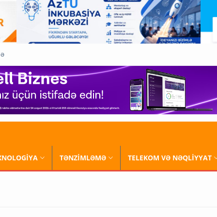
QƏ
XNOLOGİYA
TƏNZİMLƏMƏ
TELEKOM VƏ NƏQLİYYAT