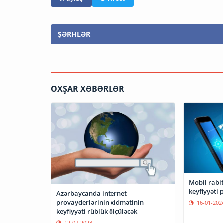
ŞƏRHLƏR
OXŞAR XƏBƏRLƏR
Mobil rabit
keyfiyyəti p
Azərbaycanda internet
provayderlərinin xidmətinin
16-01-202
keyfiyyəti rüblük ölçüləcək
12-07-2023