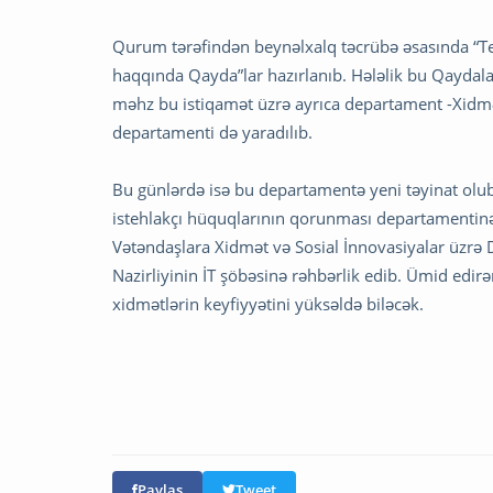
Qurum tərəfindən beynəlxalq təcrübə əsasında “Te
haqqında Qayda”lar hazırlanıb. Hələlik bu Qaydal
məhz bu istiqamət üzrə ayrıca departament -Xidmə
departamenti də yaradılıb.
Bu günlərdə isə bu departamentə yeni təyinat olub
istehlakçı hüquqlarının qorunması departamentinə 
Vətəndaşlara Xidmət və Sosial İnnovasiyalar üzrə D
Nazirliyinin İT şöbəsinə rəhbərlik edib. Ümid edi
xidmətlərin keyfiyyətini yüksəldə biləcək.
Paylaş
Tweet