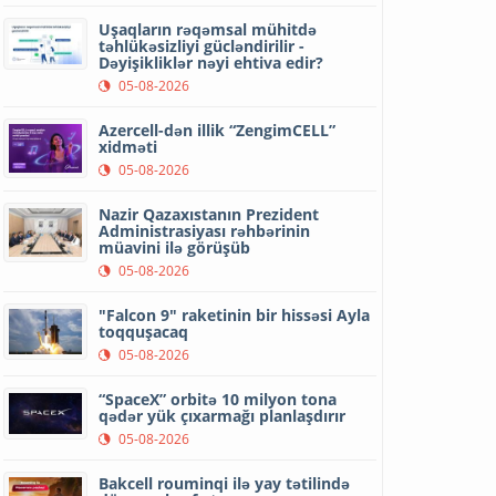
Uşaqların rəqəmsal mühitdə
təhlükəsizliyi gücləndirilir -
Dəyişikliklər nəyi ehtiva edir?
05-08-2026
Azercell-dən illik “ZengimCELL”
xidməti
05-08-2026
Nazir Qazaxıstanın Prezident
Administrasiyası rəhbərinin
müavini ilə görüşüb
05-08-2026
"Falcon 9" raketinin bir hissəsi Ayla
toqquşacaq
05-08-2026
“SpaceX” orbitə 10 milyon tona
qədər yük çıxarmağı planlaşdırır
05-08-2026
Bakcell rouminqi ilə yay tətilində