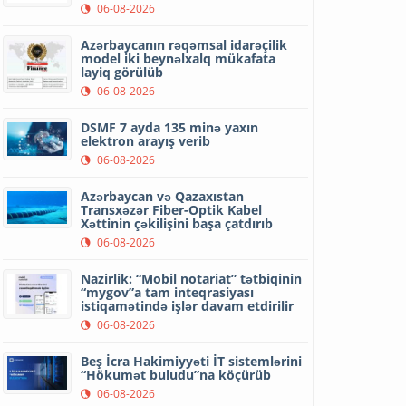
06-08-2026
Azərbaycanın rəqəmsal idarəçilik
model iki beynəlxalq mükafata
layiq görülüb
06-08-2026
DSMF 7 ayda 135 minə yaxın
elektron arayış verib
06-08-2026
Azərbaycan və Qazaxıstan
Transxəzər Fiber-Optik Kabel
Xəttinin çəkilişini başa çatdırıb
06-08-2026
Nazirlik: “Mobil notariat” tətbiqinin
“mygov”a tam inteqrasiyası
istiqamətində işlər davam etdirilir
06-08-2026
Beş İcra Hakimiyyəti İT sistemlərini
“Hökumət buludu”na köçürüb
06-08-2026