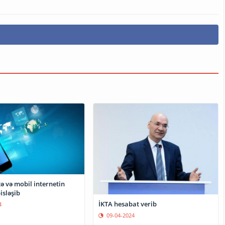
ə və mobil internetin
isləşib
İKTA hesabat verib
4
09-04-2024