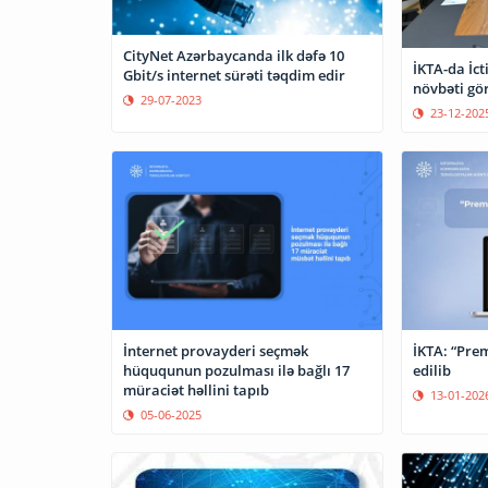
CityNet Azərbaycanda ilk dəfə 10
İKTA-da İct
Gbit/s internet sürəti təqdim edir
növbəti gör
29-07-2023
23-12-202
İnternet provayderi seçmək
İKTA: “Pre
hüququnun pozulması ilə bağlı 17
edilib
müraciət həllini tapıb
13-01-202
05-06-2025