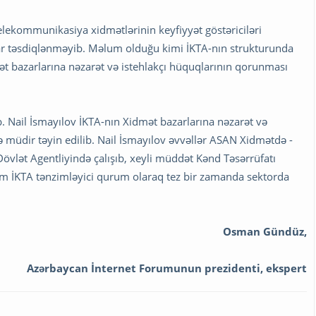
lekommunikasiya xidmətlərinin keyfiyyət göstəriciləri
ar təsdiqlənməyib. Məlum olduğu kimi İKTA-nın strukturunda
t bazarlarına nəzarət və istehlakçı hüquqlarının qorunması
. Nail İsmayılov İKTA-nın Xidmət bazarlarına nəzarət və
müdir təyin edilib. Nail İsmayılov əvvəllər ASAN Xidmətdə -
övlət Agentliyində çalışıb, xeyli müddət Kənd Təsərrüfatı
rəm İKTA tənzimləyici qurum olaraq tez bir zamanda sektorda
Osman Gündüz,
Azərbaycan İnternet Forumunun prezidenti, ekspert