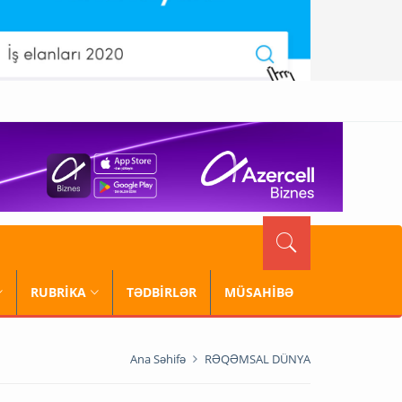
RUBRİKA
TƏDBİRLƏR
MÜSAHİBƏ
Ana Səhifə
RƏQƏMSAL DÜNYA