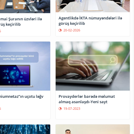
Agentlikdə İKTA nümayəndələri ilə
imai Şuranın üzvləri ilə
görüş keçirilib
üş keçirilib
20-02-2026
5
miumnetaz”ın uçotu ləğv
Provayderlər barədə məlumat
almaq asanlaşdı-Yeni sayt
6
19-07-2023