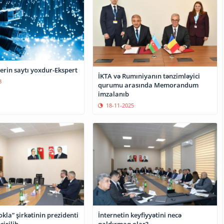
erin saytı yoxdur-Ekspert
İKTA və Rumıniyanın tənzimləyici
3
qurumu arasında Memorandum
imzalanıb
18-11-2025
kla” şirkətinin prezidenti
İnternetin keyfiyyətini necə
çirilib
qaldırmaq olar?