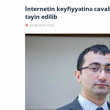
İnternetin keyfiyyətinə cav
təyin edilib
22-08-2023
10:55