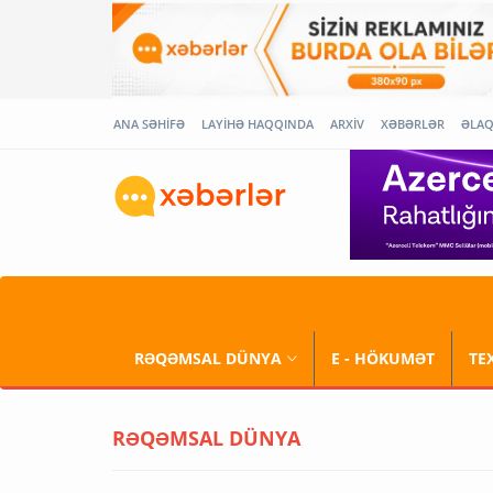
ANA SƏHİFƏ
LAYİHƏ HAQQINDA
ARXİV
XƏBƏRLƏR
ƏLA
RƏQƏMSAL DÜNYA
E - HÖKUMƏT
TE
RƏQƏMSAL DÜNYA