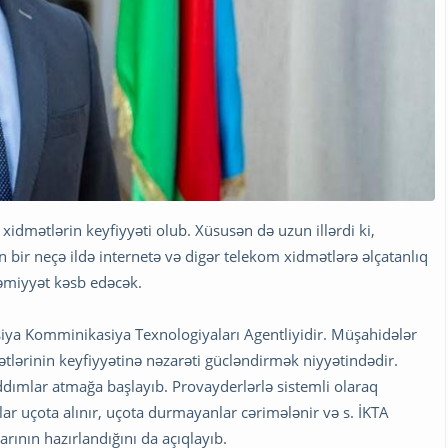
xidmətlərin keyfiyyəti olub. Xüsusən də uzun illərdi ki,
on bir neçə ildə internetə və digər telekom xidmətlərə əlçatanlıq
həmiyyət kəsb edəcək.
ya Komminikasiya Texnologiyaları Agentliyidir. Müşahidələr
tlərinin keyfiyyətinə nəzarəti gücləndirmək niyyətindədir.
ımlar atmağa başlayıb. Provayderlərlə sistemli olaraq
onlar uçota alınır, uçota durmayanlar cərimələnir və s. İKTA
arının hazırlandığını da açıqlayıb.