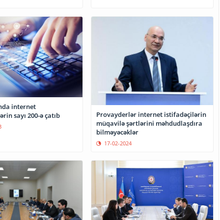
da internet
Provayderlər internet istifadəçilərin
rin sayı 200-ə çatıb
müqavilə şərtlərini məhdudlaşdıra
3
bilməyəcəklər
17-02-2024