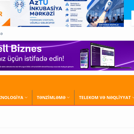
QƏ
XNOLOGİYA
TƏNZİMLƏMƏ
TELEKOM VƏ NƏQLİYYAT