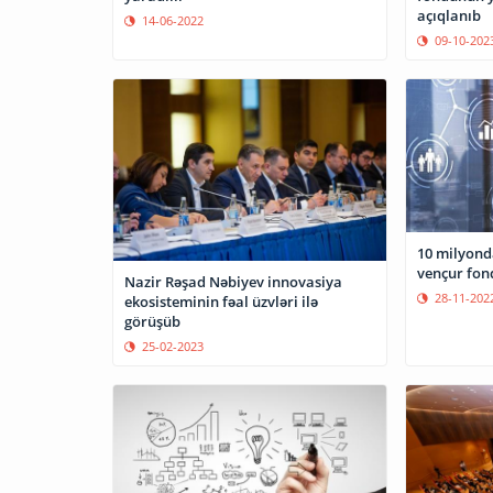
açıqlanıb
14-06-2022
09-10-202
10 milyond
vençur fon
Nazir Rəşad Nəbiyev innovasiya
28-11-202
ekosisteminin fəal üzvləri ilə
görüşüb
25-02-2023