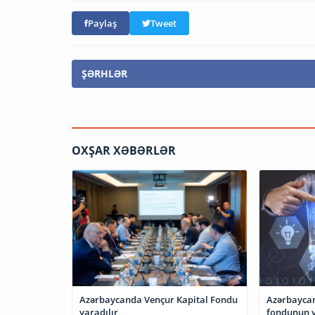
Paylaş
Tweet
ŞƏRHLƏR
OXŞAR XƏBƏRLƏR
Azərbaycanda Vençur Kapital Fondu
Azərbaycan
yaradılır
fondunun y