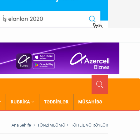
RUBRİKA
TƏDBİRLƏR
MÜSAHİBƏ
Ana Səhifə
TƏNZİMLƏMƏ
TƏHLİL VƏ RƏYLƏR