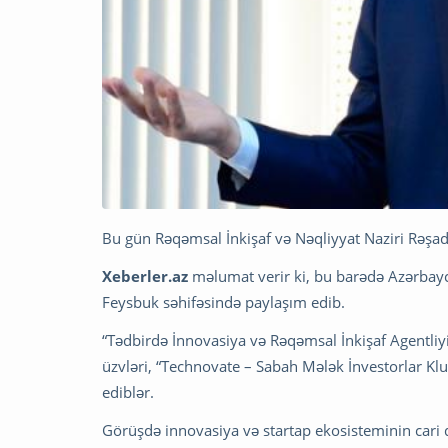
Bu gün Rəqəmsal İnkişaf və Nəqliyyat Naziri Rəşad 
Xeberler.az
məlumat verir ki, bu barədə Azərbay
Feysbuk səhifəsində paylaşım edib.
“Tədbirdə İnnovasiya və Rəqəmsal İnkişaf Agentliyi
üzvləri, “Technovate – Sabah Mələk İnvestorlar Klu
ediblər.
Görüşdə innovasiya və startap ekosisteminin cari d