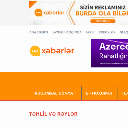
ANA SƏHİFƏ
LAYİHƏ HAQQINDA
ARXİV
XƏBƏRLƏR
ƏLA
RƏQƏMSAL DÜNYA
E - HÖKUMƏT
TE
TƏHLİL VƏ RƏYLƏR