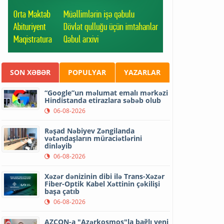
SON XƏBƏR
POPULYAR
YAZARLAR
“Google”un məlumat emalı mərkəzi
Hindistanda etirazlara səbəb olub
06-08-2026
Rəşad Nəbiyev Zəngilanda
vətəndaşların müraciətlərini
dinləyib
06-08-2026
Xəzər dənizinin dibi ilə Trans-Xəzər
Fiber-Optik Kabel Xəttinin çəkilişi
başa çatıb
06-08-2026
AZCON-a "Azərkosmos"la bağlı yeni