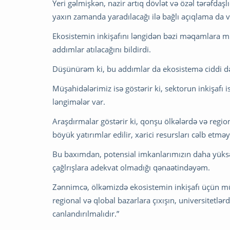
Yeri gəlmişkən, nazir artıq dövlət və özəl tərəfda
yaxın zamanda yaradılacağı ilə bağlı açıqlama da v
Ekosistemin inkişafını ləngidən bəzi məqamlara m
addımlar atılacağını bildirdi.
Düşünürəm ki, bu addımlar da ekosistemə ciddi də
Müşahidələrimiz isə göstərir ki, sektorun inkişaf
ləngimələr var.
Araşdırmalar göstərir ki, qonşu ölkələrdə və regi
böyük yatırımlar edilir, xarici resursları cəlb etməyə
Bu baxımdan, potensial imkanlarımızın daha yüksə
çağlrışlara adekvat olmadığı qənaətindəyəm.
Zənnimcə, ölkəmizdə ekosistemin inkişafı üçün münb
regional və qlobal bazarlara çıxışın, universitetlə
canlandırılmalıdır.”