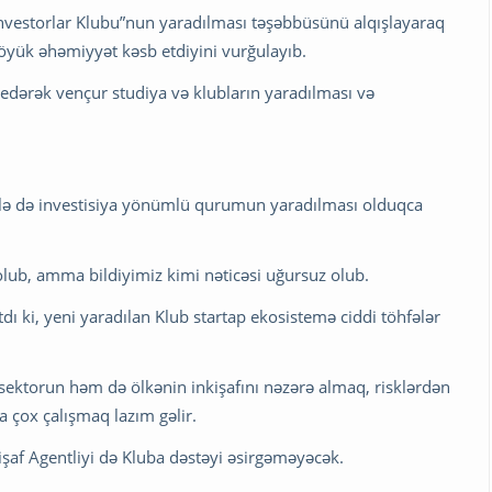
nvestorlar Klubu”nun yaradılması təşəbbüsünü alqışlayaraq
öyük əhəmiyyət kəsb etdiyini vurğulayıb.
ş edərək vençur studiya və klubların yaradılması və
ilə də investisiya yönümlü qurumun yaradılması olduqca
olub, amma bildiyimiz kimi nəticəsi uğursuz olub.
ı ki, yeni yaradılan Klub startap ekosistemə ciddi töhfələr
sektorun həm də ölkənin inkişafını nəzərə almaq, risklərdən
 çox çalışmaq lazım gəlir.
af Agentliyi də Kluba dəstəyi əsirgəməyəcək.