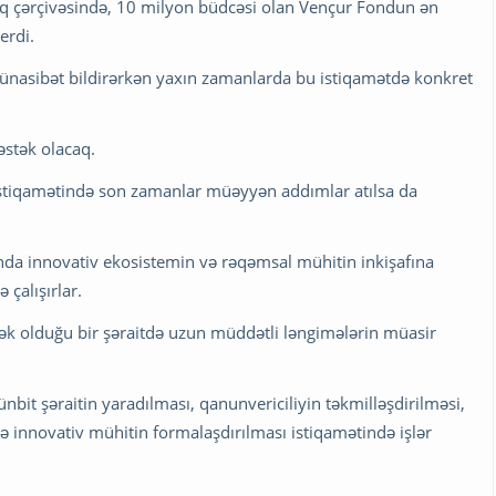
şlıq çərçivəsində, 10 milyon büdcəsi olan Vençur Fondun ən
erdi.
ünasibət bildirərkən yaxın zamanlarda bu istiqamətdə konkret
stək olacaq.
ı istiqamətində son zamanlar müəyyən addımlar atılsa da
onda innovativ ekosistemin və rəqəmsal mühitin inkişafına
 çalışırlar.
k olduğu bir şəraitdə uzun müddətli ləngimələrin müasir
it şəraitin yaradılması, qanunvericiliyin təkmilləşdirilməsi,
rdə innovativ mühitin formalaşdırılması istiqamətində işlər