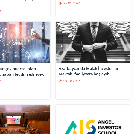
25-01-2024
3
Azərbaycanda Mələk İnvestorlar
an çox büdcəsi olan
Məktəbi fəaliyyətə başlayıb
d sabah təqdim ediləcək
09-10-2023
2