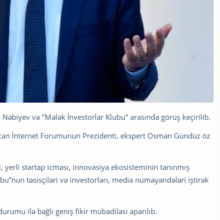
Nəbiyev və "Mələk İnvestorlar Klubu" arasında görüş keçirilib.
can İnternet Forumunun Prezidenti, ekspert Osman Gündüz öz
, yerli startap icması, innovasiya ekosisteminin tanınmış
bu”nun təsisçiləri və investorları, media nümayəndələri iştirak
urumu ilə bağlı geniş fikir mübadiləsi aparılıb.