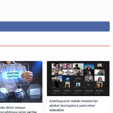
Azərbaycanlı mələk investorlar
qlobal startaplara yatırımlar
da ikinci vençur
edəcəklər
aradılması üçün şərtlər