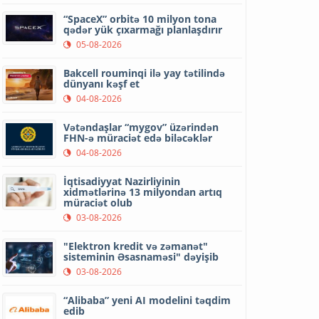
“SpaceX” orbitə 10 milyon tona
qədər yük çıxarmağı planlaşdırır
05-08-2026
Bakcell rouminqi ilə yay tətilində
dünyanı kəşf et
04-08-2026
Vətəndaşlar “mygov” üzərindən
FHN-ə müraciət edə biləcəklər
04-08-2026
İqtisadiyyat Nazirliyinin
xidmətlərinə 13 milyondan artıq
müraciət olub
03-08-2026
"Elektron kredit və zəmanət"
sisteminin Əsasnaməsi" dəyişib
03-08-2026
“Alibaba” yeni AI modelini təqdim
edib