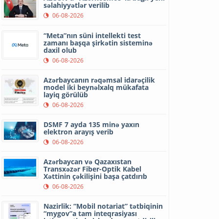
səlahiyyətlər verilib
06-08-2026
“Meta”nın süni intellekti test
zamanı başqa şirkətin sisteminə
daxil olub
06-08-2026
Azərbaycanın rəqəmsal idarəçilik
model iki beynəlxalq mükafata
layiq görülüb
06-08-2026
DSMF 7 ayda 135 minə yaxın
elektron arayış verib
06-08-2026
Azərbaycan və Qazaxıstan
Transxəzər Fiber-Optik Kabel
Xəttinin çəkilişini başa çatdırıb
06-08-2026
Nazirlik: “Mobil notariat” tətbiqinin
“mygov”a tam inteqrasiyası