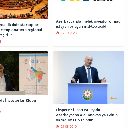
Azərbaycanda mələk investor olmaq
da ilk dəfə startaplar
istəyənlər üçün məktəb açıldı
 çempionatının regional
05-10-2023
eçirilir
4
də İnvestorlar Klubu
Ekspert: Silicon Valley-də
8
Azərbaycana aid İnnovasiya Evinin
yaradılması vacibdir
23-08-2019