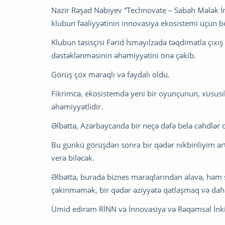
Nazir Rəşad Nəbiyev “Technovate – Sabah Mələk İ
klubun fəaliyyətinin innovasiya ekosistemi üçün b
Klubun təsisçisi Fərid İsmayılzadə təqdimatla çıxı
dəstəklənməsinin əhəmiyyətini önə çəkib.
Görüş çox maraqlı və faydalı oldu.
Fikrimcə, ekosistemdə yeni bir oyunçunun, xüsus
əhəmiyyətlidir.
Əlbəttə, Azərbaycanda bir neçə dəfə belə cəhdlər 
Bu günkü görüşdən sonra bir qədər nikbinliyim artd
verə biləcək.
Əlbəttə, burada biznes maraqlarından əlavə, həm 
çəkinməmək, bir qədər əziyyətə qatlaşmaq və daha
Ümid edirəm RİNN və İnnovasiya və Rəqəmsal İnkiş