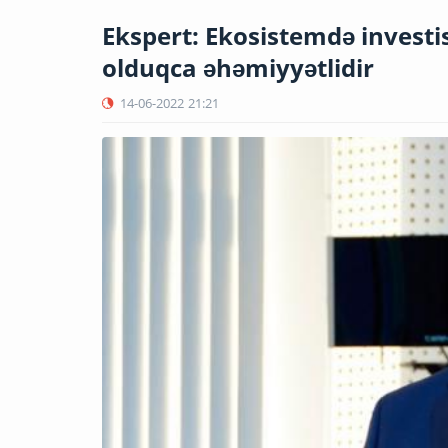
Ekspert: Ekosistemdə inves
olduqca əhəmiyyətlidir
14-06-2022
21:21