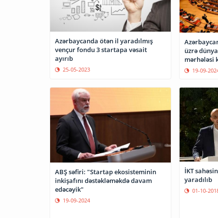
Azərbaycanda ötən il yaradılmış
Azərbaycan
vençur fondu 3 startapa vəsait
üzrə dünya
ayırıb
mərhələsi k
25-05-2023
19-09-202
İKT sahəsin
ABŞ səfiri: "Startap ekosisteminin
yaradılıb
inkişafını dəstəkləməkdə davam
edəcəyik"
01-10-201
19-09-2024