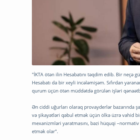
"İKTA ötən ilin Hesabatını təqdim edib. Bir neçə 
Hesabatı da bir xeyli incələmişəm. Sıfırdan yara
qurum üçün ötən müddətdə görülən işləri qənaət
Ən ciddi uğurları olaraq provayderlər bazarında şəf
və şikayətləri qəbul etmək üçün ölkə üzrə vahid bir
mexanizmləri yaratmasını, bəzi hüquqi –normativ q
etmək olar".