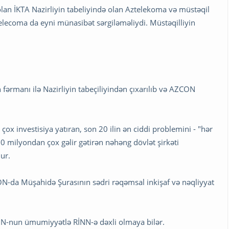
ə olan İKTA Nazirliyin tabeliyində olan Aztelekoma və müstəqil
lecoma da eyni münasibət sərgiləməliydi. Müstəqilliyin
 fərmanı ilə Nazirliyin tabeçiliyindən çıxarılıb və AZCON
ox investisiya yatıran, son 20 ilin ən ciddi problemini - "hər
30 milyondan çox gəlir gətirən nəhəng dövlət şirkəti
ur.
N-da Müşahidə Şurasının sədri rəqəmsal inkişaf və nəqliyyat
CON-nun ümumiyyətlə RİNN-ə dəxli olmaya bilər.