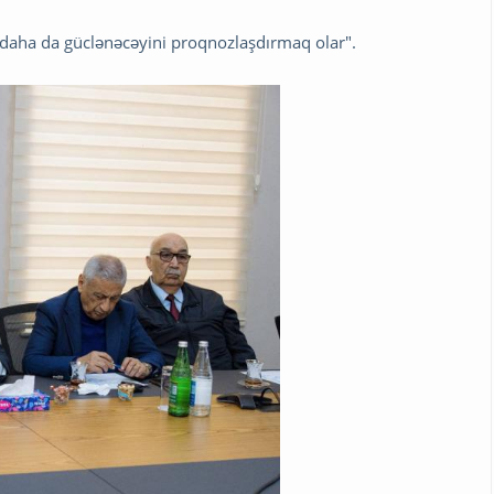
n daha da güclənəcəyini proqnozlaşdırmaq olar".