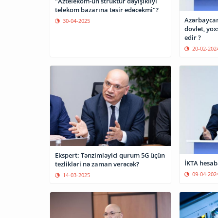
"Aztelekom-un struktur dəyişikliyi
telekom bazarına təsir edəcəkmi"?
Azərbaycan
30-04-2025
dövlət, yox
edir ?
20-02-202
Ekspert: Tənzimləyici qurum 5G üçün
İKTA hesab
tezlikləri nə zaman verəcək?
09-04-202
14-03-2025