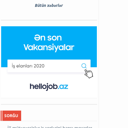
Bütün xəbərlər
SORĞU
İT mütəxəssislər iş yerlərini hansı meyarlar