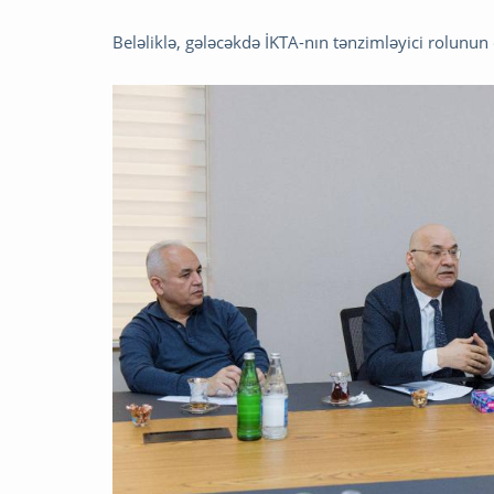
Beləliklə, gələcəkdə İKTA-nın tənzimləyici rolunu