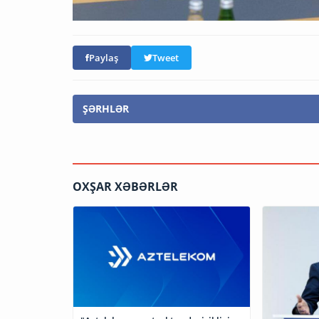
Paylaş
Tweet
ŞƏRHLƏR
OXŞAR XƏBƏRLƏR