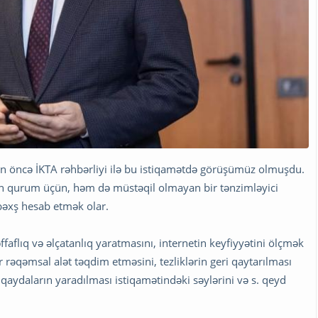
gün öncə İKTA rəhbərliyi ilə bu istiqamətdə görüşümüz olmuşdu.
nan qurum üçün, həm də müstəqil olmayan bir tənzimləyici
bəxş hesab etmək olar.
faflıq və əlçatanlıq yaratmasını, internetin keyfiyyətini ölçmək
 rəqəmsal alət təqdim etməsini, tezliklərin geri qaytarılması
aydaların yaradılması istiqamətindəki səylərini və s. qeyd