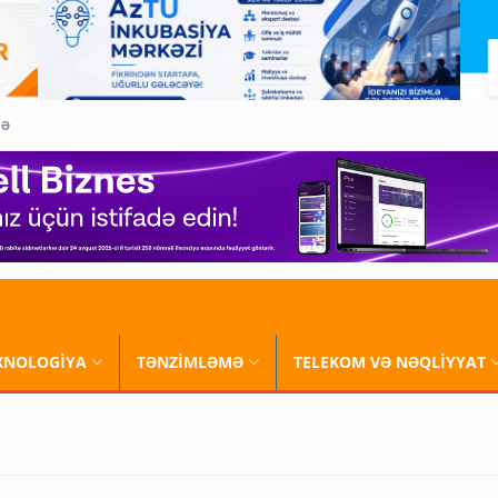
QƏ
XNOLOGİYA
TƏNZİMLƏMƏ
TELEKOM VƏ NƏQLİYYAT