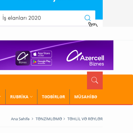
RUBRİKA
TƏDBİRLƏR
MÜSAHİBƏ
Ana Səhifə
TƏNZİMLƏMƏ
TƏHLİL VƏ RƏYLƏR