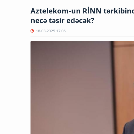
Aztelekom-un RİNN tərkibind
necə təsir edəcək?
18-03-2025
17:06