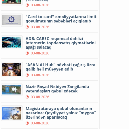
03-08-2026
"Card to card" əməliyyatlarına limit
qoyulmasının səbəbləri açıqlanıb
03-08-2026
ADB: CAREC rəqəmsal dəhlizi
internetin topdansatış qiymətlərini
aşağı salacaq
03-08-2026
“ASAN AI Hub” növbəti çağırış üzrə
qalib həll müəyyən edib
03-08-2026
Nazir Rəşad Nəbiyev Zəngilanda
vətəndaşları qəbul edəcək
03-08-2026
Magistraturaya qəbul olunanların
nəzərinə: Qeydiyyat yalnız “mygov”
üzərindən aparılacaq
03-08-2026