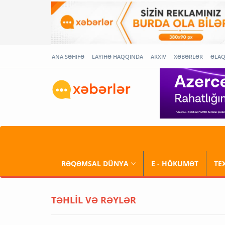
ANA SƏHİFƏ
LAYİHƏ HAQQINDA
ARXİV
XƏBƏRLƏR
ƏLA
RƏQƏMSAL DÜNYA
E - HÖKUMƏT
TE
TƏHLİL VƏ RƏYLƏR