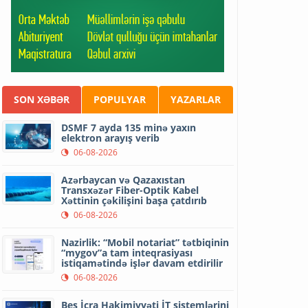
SON XƏBƏR
POPULYAR
YAZARLAR
DSMF 7 ayda 135 minə yaxın
elektron arayış verib
06-08-2026
Azərbaycan və Qazaxıstan
Transxəzər Fiber-Optik Kabel
Xəttinin çəkilişini başa çatdırıb
06-08-2026
Nazirlik: “Mobil notariat” tətbiqinin
“mygov”a tam inteqrasiyası
istiqamətində işlər davam etdirilir
06-08-2026
Beş İcra Hakimiyyəti İT sistemlərini