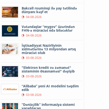
Bakcell rouminqi ilə yay tətilində
dünyanı kəşf et
04-08-2026
Vətəndaşlar “mygov” üzərindən
FHN-ə müraciət edə biləcəklər
04-08-2026
İqtisadiyyat Nazirliyinin
xidmətlərinə 13 milyondan artıq
müraciət olub
03-08-2026
"Elektron kredit və zəmanət"
sisteminin Əsasnaməsi" dəyişib
03-08-2026
“Alibaba” yeni AI modelini təqdim
edib
03-08-2026
“Dənizçilik” informasiya sistemi
yaradılacaq