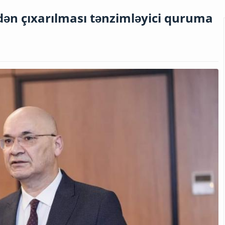
ən çıxarılması tənzimləyici quruma