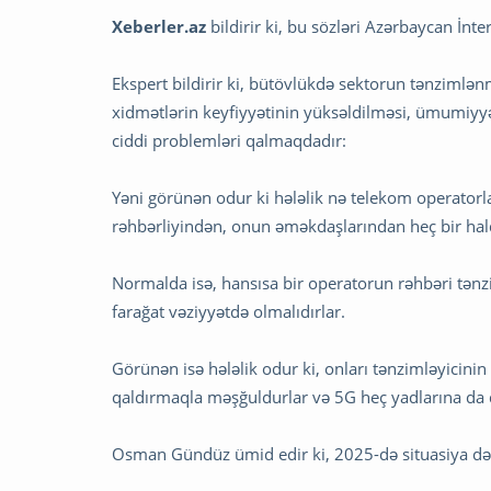
Xeberler.az
bildirir ki, bu sözləri Azərbaycan İ
Ekspert bildirir ki, bütövlükdə sektorun tənzimlə
xidmətlərin keyfiyyətinin yüksəldilməsi, ümumiyy
ciddi problemləri qalmaqdadır:
Yəni görünən odur ki hələlik nə telekom operatorl
rəhbərliyindən, onun əməkdaşlarından heç bir hal
Normalda isə, hansısa bir operatorun rəhbəri tənz
farağat vəziyyətdə olmalıdırlar.
Görünən isə hələlik odur ki, onları tənzimləyicinin 
qaldırmaqla məşğuldurlar və 5G heç yadlarına da
Osman Gündüz ümid edir ki, 2025-də situasiya d