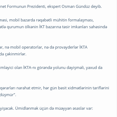
nternet Formunun Prezidenti, ekspert Osman Gündüz deyib.
nməsi, mobil bazarda rəqabətli mühitin formalaşması,
ətlə qurumun ölkənin İKT bazarına təsir imkanları sahəsində
ar, nə mobil operatorlar, nə də provayderlər İKTA
da çəkinmirlər.
imləyici olan İKTA-nı görəndə yolunu dəyişməli, yaxud da
qərarları narahat etmir, hər gün bəsit xidmətlərinin tariflərini
 düşmür".
əyişəcək. Ümidlənmək üçün də müəyyən əsaslar var: