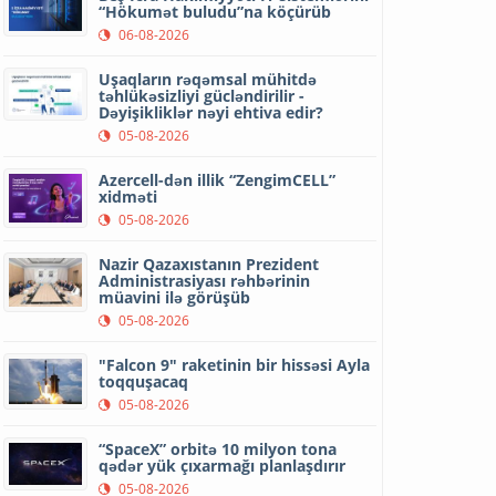
“Hökumət buludu”na köçürüb
06-08-2026
Uşaqların rəqəmsal mühitdə
təhlükəsizliyi gücləndirilir -
Dəyişikliklər nəyi ehtiva edir?
05-08-2026
Azercell-dən illik “ZengimCELL”
xidməti
05-08-2026
Nazir Qazaxıstanın Prezident
Administrasiyası rəhbərinin
müavini ilə görüşüb
05-08-2026
"Falcon 9" raketinin bir hissəsi Ayla
toqquşacaq
05-08-2026
“SpaceX” orbitə 10 milyon tona
qədər yük çıxarmağı planlaşdırır
05-08-2026