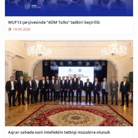
WUF13 çərçivəsində “4SİM Talks” tədbiri keçirilib
14-05-2026
Aqrar sahədə süni intellektin tətbiqi müzakirə olunub