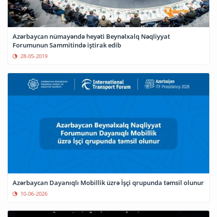
Azərbaycan nümayəndə heyəti Beynəlxalq Nəqliyyat
Forumunun Sammitində iştirak edib
28-05-2019
Azərbaycan Dayanıqlı Mobillik üzrə İşçi qrupunda təmsil olunur
10-06-2026