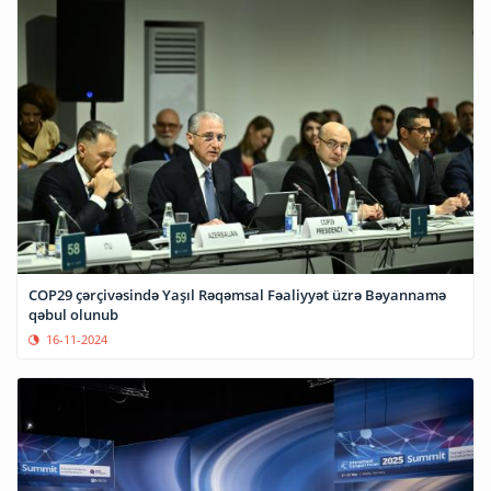
COP29 çərçivəsində Yaşıl Rəqəmsal Fəaliyyət üzrə Bəyannamə
qəbul olunub
16-11-2024