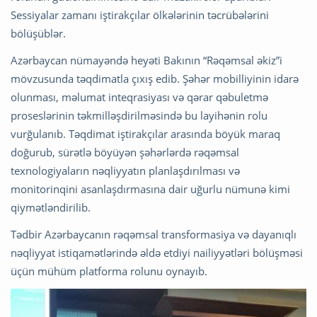
Sessiyalar zamanı iştirakçılar ölkələrinin təcrübələrini
bölüşüblər.
Azərbaycan nümayəndə heyəti Bakının “Rəqəmsal əkiz”i
mövzusunda təqdimatla çıxış edib. Şəhər mobilliyinin idarə
olunması, məlumat inteqrasiyası və qərar qəbuletmə
proseslərinin təkmilləşdirilməsində bu layihənin rolu
vurğulanıb. Təqdimat iştirakçılar arasında böyük maraq
doğurub, sürətlə böyüyən şəhərlərdə rəqəmsal
texnologiyaların nəqliyyatın planlaşdırılması və
monitorinqini asanlaşdırmasına dair uğurlu nümunə kimi
qiymətləndirilib.
Tədbir Azərbaycanın rəqəmsal transformasiya və dayanıqlı
nəqliyyat istiqamətlərində əldə etdiyi nailiyyətləri bölüşməsi
üçün mühüm platforma rolunu oynayıb.