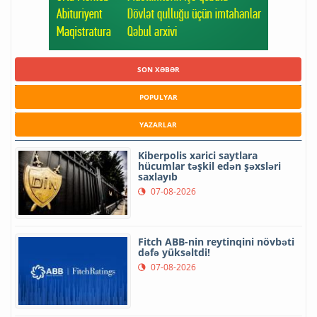
SON XƏBƏR
POPULYAR
YAZARLAR
Kiberpolis xarici saytlara
hücumlar təşkil edən şəxsləri
saxlayıb
07-08-2026
Fitch ABB-nin reytinqini növbəti
dəfə yüksəltdi!
07-08-2026