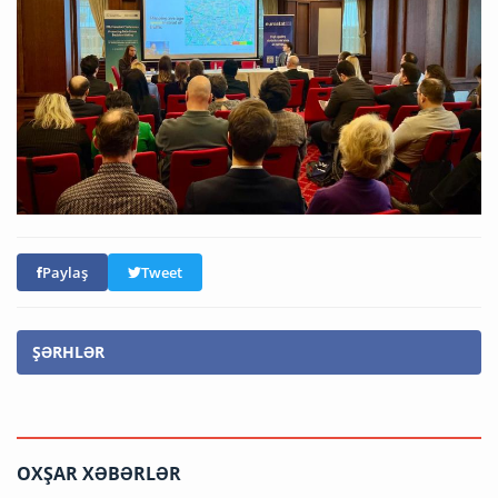
Paylaş
Tweet
ŞƏRHLƏR
OXŞAR XƏBƏRLƏR