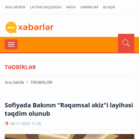
ANA SƏHİFƏ
LAYİHƏ HAQQINDA
ARXİV
XƏBƏRLƏR
ƏLAQƏ
TƏDBİRLƏR
Ana Səhifə
TƏDBİRLƏR
Sofiyada Bakının “Rəqəmsal əkiz"i layihəsi
təqdim olunub
06-11-2025
11:35