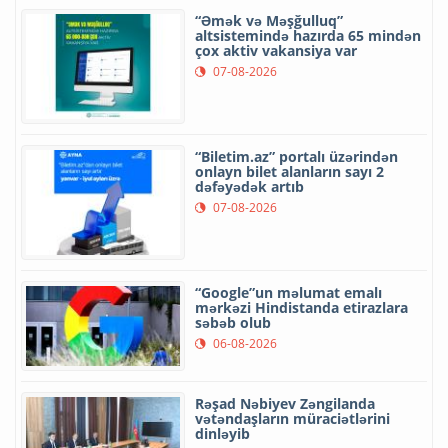
“Əmək və Məşğulluq”
altsistemində hazırda 65 mindən
çox aktiv vakansiya var
07-08-2026
“Biletim.az” portalı üzərindən
onlayn bilet alanların sayı 2
dəfəyədək artıb
07-08-2026
“Google”un məlumat emalı
mərkəzi Hindistanda etirazlara
səbəb olub
06-08-2026
Rəşad Nəbiyev Zəngilanda
vətəndaşların müraciətlərini
dinləyib