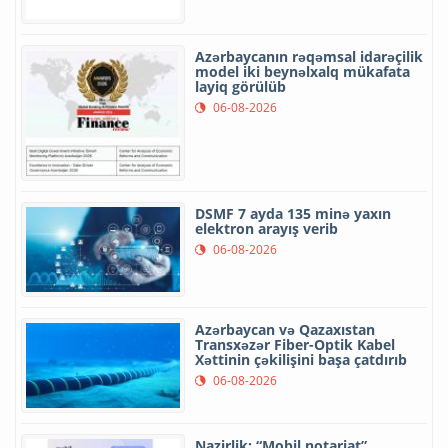
Azərbaycanın rəqəmsal idarəçilik
model iki beynəlxalq mükafata
layiq görülüb
06-08-2026
DSMF 7 ayda 135 minə yaxın
elektron arayış verib
06-08-2026
Azərbaycan və Qazaxıstan
Transxəzər Fiber-Optik Kabel
Xəttinin çəkilişini başa çatdırıb
06-08-2026
Nazirlik: “Mobil notariat”