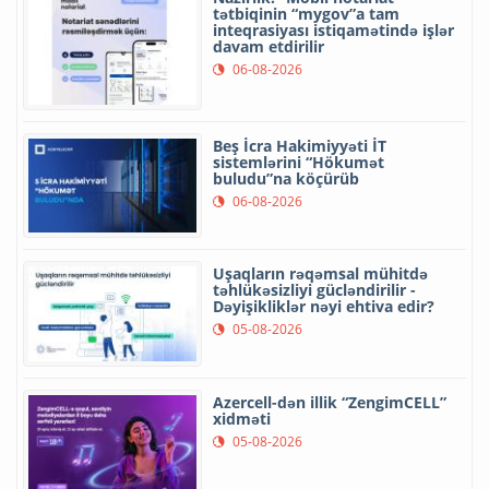
tətbiqinin “mygov”a tam
inteqrasiyası istiqamətində işlər
davam etdirilir
06-08-2026
Beş İcra Hakimiyyəti İT
sistemlərini “Hökumət
buludu”na köçürüb
06-08-2026
Uşaqların rəqəmsal mühitdə
təhlükəsizliyi gücləndirilir -
Dəyişikliklər nəyi ehtiva edir?
05-08-2026
Azercell-dən illik “ZengimCELL”
xidməti
05-08-2026