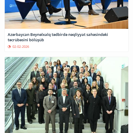
Azərbaycan Beynəlxalq tədbirdə nəqliyyat sahəsindəki
təcrübəsini bölüşüb
02-02-2026