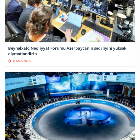
Beynəlxalq Nəqliyyat Forumu Azərbaycanın sədrliyini yüksək
qiymətləndirib
03-02-2026