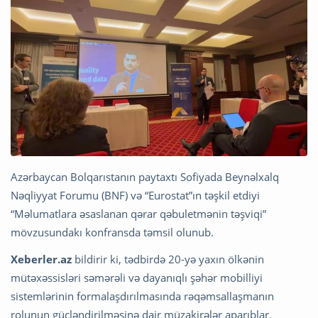
Azərbaycan Bolqarıstanın paytaxtı Sofiyada Beynəlxalq
Nəqliyyat Forumu (BNF) və “Eurostat”ın təşkil etdiyi
“Məlumatlara əsaslanan qərar qəbuletmənin təşviqi”
mövzusundakı konfransda təmsil olunub.
Xeberler.az
bildirir ki, tədbirdə 20-yə yaxın ölkənin
mütəxəssisləri səmərəli və dayanıqlı şəhər mobilliyi
sistemlərinin formalaşdırılmasında rəqəmsallaşmanın
rolunun gücləndirilməsinə dair müzakirələr aparıblar.