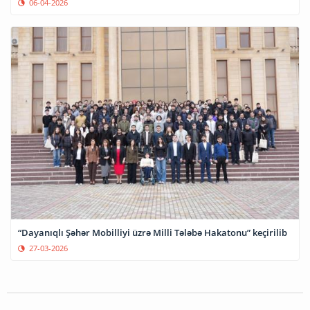
06-04-2026
“Dayanıqlı Şəhər Mobilliyi üzrə Milli Tələbə Hakatonu” keçirilib
27-03-2026