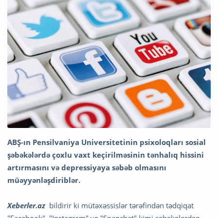
ABŞ-ın Pensilvaniya Universitetinin psixoloqları sosial
şəbəkələrdə çoxlu vaxt keçirilməsinin tənhalıq hissini
artırmasını və depressiyaya səbəb olmasını
müəyyənləşdiriblər.
Xeberler.az
bildirir ki mütəxəssislər tərəfindən tədqiqat
"Facebook", "Instagram" və "Snapchat" kimi şəbəkələrdən