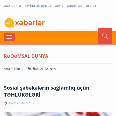
ANA SƏHİFƏ
LAYİHƏ HAQQINDA
ARXİV
XƏBƏRLƏR
ƏLAQƏ
RƏQƏMSAL DÜNYA
Ana Səhifə
RƏQƏMSAL DÜNYA
Sosial şəbəkələrin sağlamlıq üçün
TƏHLÜKƏLƏRİ
12-11-2018
17:07