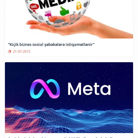
“Kiçik biznes sosial şəbəkələrə istiqamətlənir”
21-07-2015