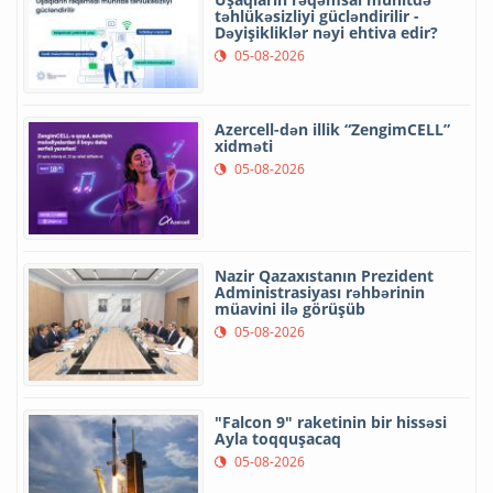
təhlükəsizliyi gücləndirilir -
Dəyişikliklər nəyi ehtiva edir?
05-08-2026
Azercell-dən illik “ZengimCELL”
xidməti
05-08-2026
Nazir Qazaxıstanın Prezident
Administrasiyası rəhbərinin
müavini ilə görüşüb
05-08-2026
"Falcon 9" raketinin bir hissəsi
Ayla toqquşacaq
05-08-2026