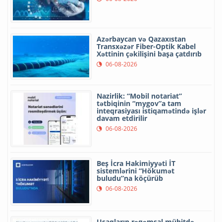
Azərbaycan və Qazaxıstan
Transxəzər Fiber-Optik Kabel
Xəttinin çəkilişini başa çatdırıb
06-08-2026
Nazirlik: “Mobil notariat”
tətbiqinin “mygov”a tam
inteqrasiyası istiqamətində işlər
davam etdirilir
06-08-2026
Beş İcra Hakimiyyəti İT
sistemlərini “Hökumət
buludu”na köçürüb
06-08-2026
Uşaqların rəqəmsal mühitdə