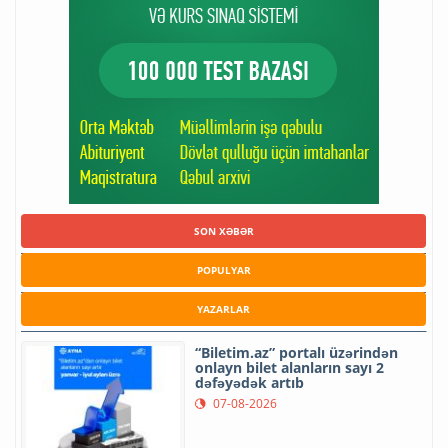
SON XƏBƏR
POPULYAR
YAZARLAR
“Biletim.az” portalı üzərindən
onlayn bilet alanların sayı 2
dəfəyədək artıb
07-08-2026