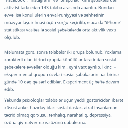
aktiv istifadə edən 143 tələbə arasında aparılıb. Bundan
əvvəl isə könüllülərin əhval-ruhiyyəsi və səhhətinin
müəyyənləşdirilməsi üçün sorğu keçirilib, eləcə də "iPhone"
statistikası vasitəsilə sosial şəbəkələrdə orta aktivlik vaxtı
ölçülüb.
Məlumata görə, sonra tələbələr iki qrupa bölünüb. Yoxlama
xarakterli olan birinci qrupda könüllülər tərəfindən sosial
şəbəkələrə əvvəllər olduğu kimi, eyni vaxt ayrılıb. İkinci –
eksperimental qrupun üzvləri sosial şəbəkələrin hər birinə
gündə 10 dəqiqə sərf ediblər. Eksperiment üç həftə davam
edib.
Yekunda psixoloqlar tələbələr üçün yeddi göstəricidən ibarət
xüsusi anket hazırlayıblar: sosial dəstək, ətraf insanlardan
təcrid olmaq qorxusu, tənhalıq, narahatlıq, depressiya,
özünə qiymətvermə və özünü qəbuletmə.