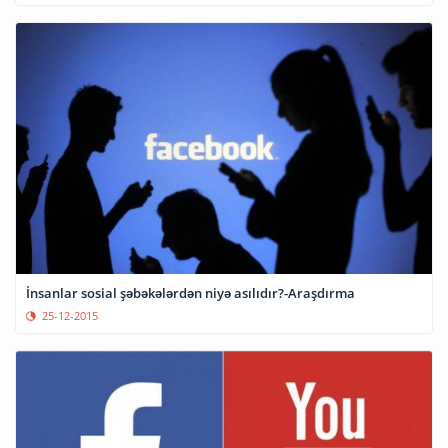
İnsanlar sosial şəbəkələrdən niyə asılıdır?-Araşdırma
25-12-2015