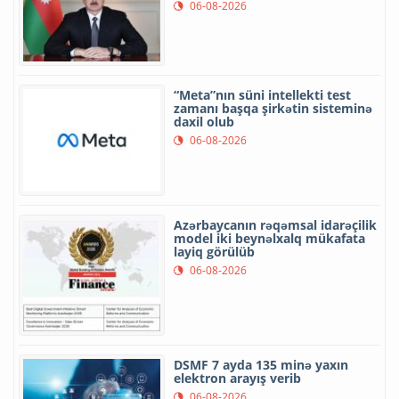
06-08-2026
“Meta”nın süni intellekti test
zamanı başqa şirkətin sisteminə
daxil olub
06-08-2026
Azərbaycanın rəqəmsal idarəçilik
model iki beynəlxalq mükafata
layiq görülüb
06-08-2026
DSMF 7 ayda 135 minə yaxın
elektron arayış verib
06-08-2026