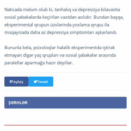
Nəticədə məlum olub ki, tənhalıq və depressiya bilavasitə
sosial şəbəkələrdə keçirilən vaxtdan asılıdır. Bundan başqa,
eksperimental qrupun üzvlərində yoxlama qrupu ilə
müqayisədə daha az depressiya simptomları aşkarlanıb.
Bununla belə, psixoloqlar hələlik eksperimentdə iştirak
etməyən digər yaş qrupları və sosial şəbəkələr arasında
paralellər aparmağa hazır deyillər.
Paylaş
Tweet
ŞƏRHLƏR