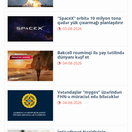
“SpaceX” orbitə 10 milyon tona
qədər yük çıxarmağı planlaşdırır
05-08-2026
Bakcell rouminqi ilə yay tətilində
dünyanı kəşf et
04-08-2026
Vətəndaşlar “mygov” üzərindən
FHN-ə müraciət edə biləcəklər
04-08-2026
İqtisadiyyat Nazirliyinin