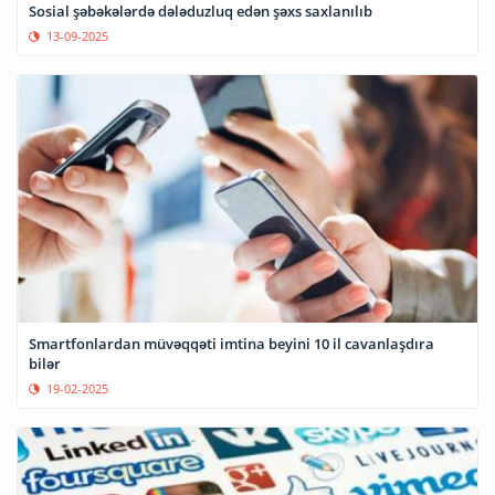
Sosial şəbəkələrdə dələduzluq edən şəxs saxlanılıb
13-09-2025
Smartfonlardan müvəqqəti imtina beyini 10 il cavanlaşdıra
bilər
19-02-2025