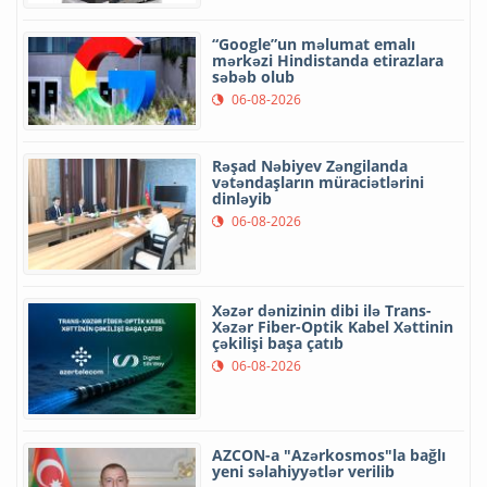
“Google”un məlumat emalı
mərkəzi Hindistanda etirazlara
səbəb olub
06-08-2026
Rəşad Nəbiyev Zəngilanda
vətəndaşların müraciətlərini
dinləyib
06-08-2026
Xəzər dənizinin dibi ilə Trans-
Xəzər Fiber-Optik Kabel Xəttinin
çəkilişi başa çatıb
06-08-2026
AZCON-a "Azərkosmos"la bağlı
yeni səlahiyyətlər verilib