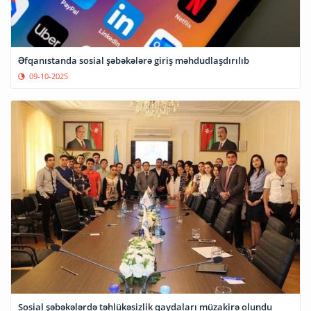
Əfqanıstanda sosial şəbəkələrə giriş məhdudlaşdırılıb
09-10-2025
Sosial şəbəkələrdə təhlükəsizlik qaydaları müzakirə olundu