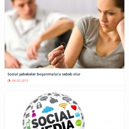
Sosial şəbəkələr boşanmalara səbəb olur
04-05-2015