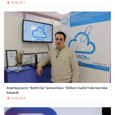
19-08-2017
Azərbaycanın “BethClip” komandası “Silikon Vadisi”ndə təcrübə
keçəcək
19-08-2014