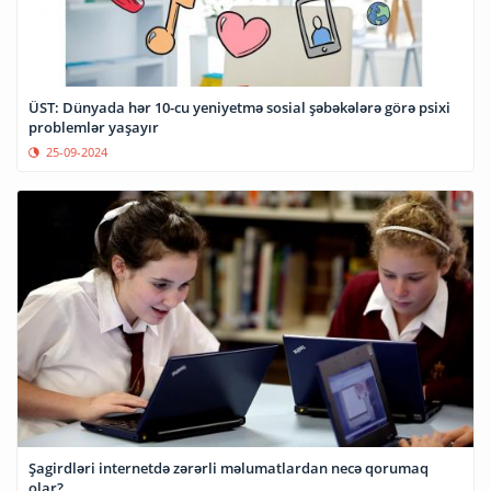
ÜST: Dünyada hər 10-cu yeniyetmə sosial şəbəkələrə görə psixi
problemlər yaşayır
25-09-2024
Şagirdləri internetdə zərərli məlumatlardan necə qorumaq
olar?