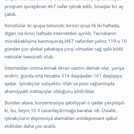
proqram quraşdıran 467 nəfər iştirak edib. Sınaqlar bir ay
çəkib.
Könüllülər iki qrupa bölünüb: birinci qrup ilk iki həftədə,
digəri isə ikinci həftədə internetdən ayrılıb. Təcrübənin
mürəkkəbliyinə baxmayaraq (467 nəfərdən yalnız 119-u 10
gündən çox qlobal şəbəkəyə çıxışı olmadan sağ qala bildi)
nəticələr təəsüratlı olub.
İnternetdən imtina etmək ekran vaxtını demək olar, yarıya
endirir, gündə orta hesabla 314 dəqiqədən 161 dəqiqəyə
qədər. İştirakçılar subyektiv rifah və psixi sağlamlıqda
əhəmiyyətli irəliləyişlər olduğunu bildiriblər.
Bundan əlavə, konsentrasiya qabiliyyəti o qədər yaxşılaşıb
ki, bu, beyni 10 il cavanlaşdırmağa bərabər idi. Üstəlik,
iştirakçıların depressiya əlamətləri antidepresant qəbul
etdikdən daha çox azalıb.