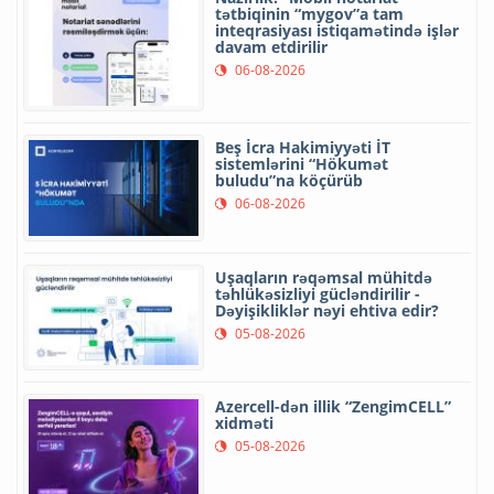
tətbiqinin “mygov”a tam
inteqrasiyası istiqamətində işlər
davam etdirilir
06-08-2026
Beş İcra Hakimiyyəti İT
sistemlərini “Hökumət
buludu”na köçürüb
06-08-2026
Uşaqların rəqəmsal mühitdə
təhlükəsizliyi gücləndirilir -
Dəyişikliklər nəyi ehtiva edir?
05-08-2026
Azercell-dən illik “ZengimCELL”
xidməti
05-08-2026