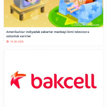
Amerikalılar indiyədək xəbərlər mənbəyi kimi televizora
üstünlük verirlər
18-08-2008