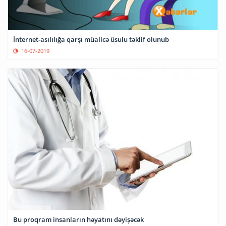
İnternet-asılılığa qarşı müalicə üsulu təklif olunub
16-07-2019
Bu proqram insanların həyatını dəyişəcək