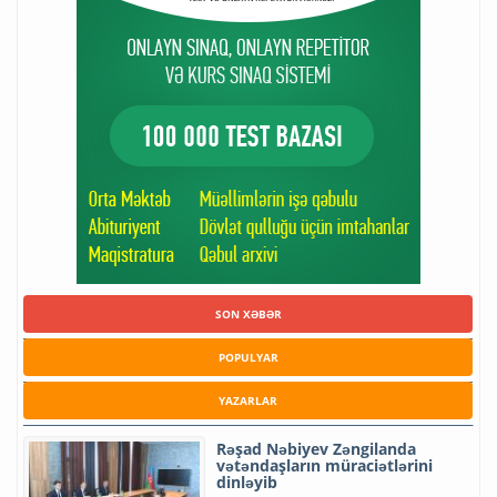
SON XƏBƏR
POPULYAR
YAZARLAR
Rəşad Nəbiyev Zəngilanda
vətəndaşların müraciətlərini
dinləyib