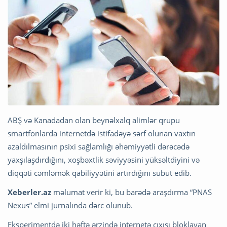
ABŞ və Kanadadan olan beynəlxalq alimlər qrupu
smartfonlarda internetdə istifadəyə sərf olunan vaxtın
azaldılmasının psixi sağlamlığı əhəmiyyətli dərəcədə
yaxşılaşdırdığını, xoşbəxtlik səviyyəsini yüksəltdiyini və
diqqəti cəmləmək qabiliyyətini artırdığını sübut edib.
Xeberler.az
məlumat verir ki, bu barədə araşdırma “PNAS
Nexus” elmi jurnalında dərc olunub.
Eksperimentdə iki həftə ərzində internetə çıxışı bloklayan