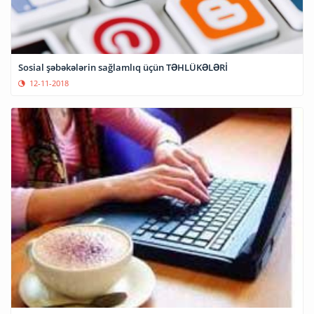
Sosial şəbəkələrin sağlamlıq üçün TƏHLÜKƏLƏRİ
12-11-2018