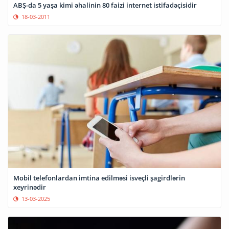
ABŞ-da 5 yaşa kimi əhalinin 80 faizi internet istifadəçisidir
18-03-2011
Mobil telefonlardan imtina edilməsi isveçli şagirdlərin
xeyrinədir
13-03-2025