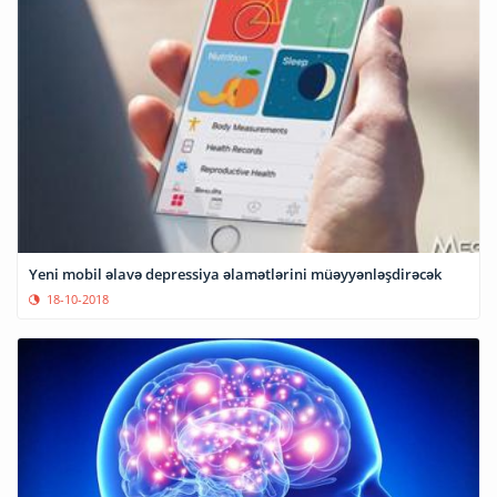
Yeni mobil əlavə depressiya əlamətlərini müəyyənləşdirəcək
18-10-2018