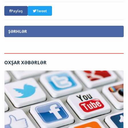
Paylaş
Tweet
ŞƏRHLƏR
OXŞAR XƏBƏRLƏR