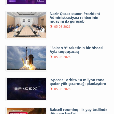
Nazir Qazaxıstanın Prezident
Administrasiyası rəhbərinin
müavini ilə görüşüb
05-08-2026
"Falcon 9" raketinin bir hissəsi
Ayla toqquşacaq
05-08-2026
“SpaceX” orbitə 10 milyon tona
qədər yük çıxarmağı planlaşdırır
05-08-2026
Bakcell rouminqi ilə yay tətilində
dünyanı kəşf et