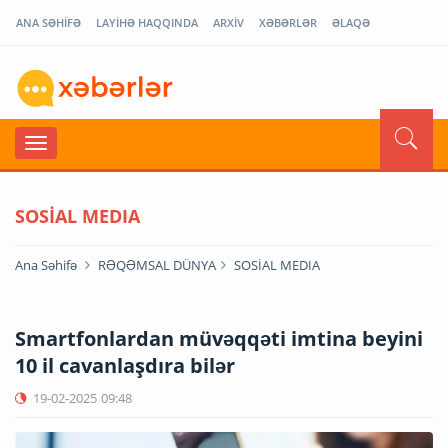
ANA SƏHİFƏ
LAYİHƏ HAQQINDA
ARXİV
XƏBƏRLƏR
ƏLAQƏ
SOSİAL MEDIA
Ana Səhifə
RƏQƏMSAL DÜNYA
SOSİAL MEDIA
Smartfonlardan müvəqqəti imtina beyini
10 il cavanlaşdıra bilər
19-02-2025
09:48