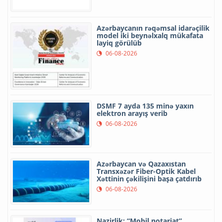
Azərbaycanın rəqəmsal idarəçilik
model iki beynəlxalq mükafata
layiq görülüb
06-08-2026
DSMF 7 ayda 135 minə yaxın
elektron arayış verib
06-08-2026
Azərbaycan və Qazaxıstan
Transxəzər Fiber-Optik Kabel
Xəttinin çəkilişini başa çatdırıb
06-08-2026
Nazirlik: “Mobil notariat”