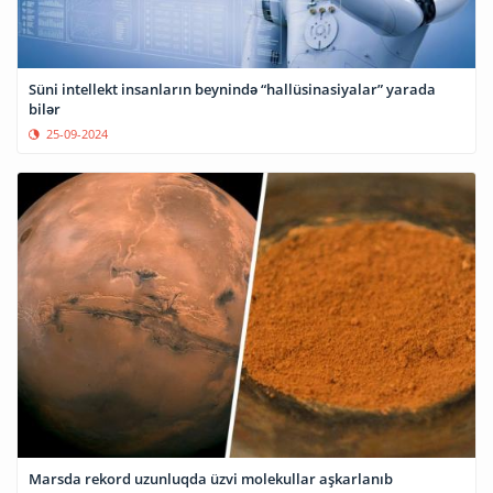
Süni intellekt insanların beynində “hallüsinasiyalar” yarada
bilər
25-09-2024
Marsda rekord uzunluqda üzvi molekullar aşkarlanıb