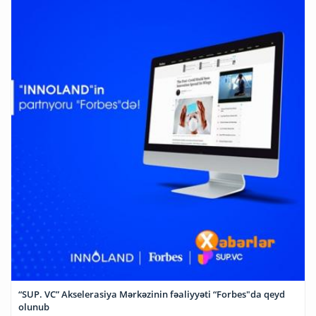
“SUP. VC” Akselerasiya Mərkəzinin fəaliyyəti “Forbes"da qeyd
olunub