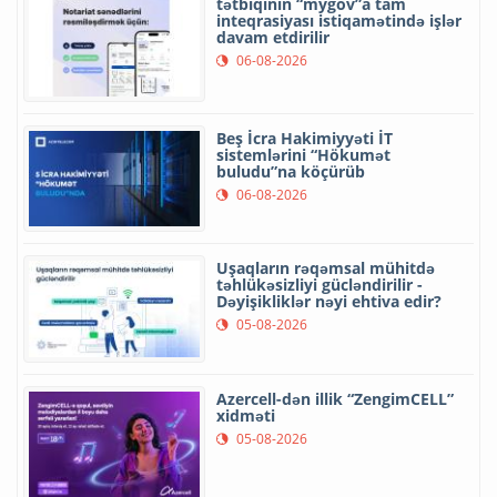
tətbiqinin “mygov”a tam
inteqrasiyası istiqamətində işlər
davam etdirilir
06-08-2026
Beş İcra Hakimiyyəti İT
sistemlərini “Hökumət
buludu”na köçürüb
06-08-2026
Uşaqların rəqəmsal mühitdə
təhlükəsizliyi gücləndirilir -
Dəyişikliklər nəyi ehtiva edir?
05-08-2026
Azercell-dən illik “ZengimCELL”
xidməti
05-08-2026