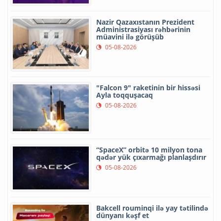
Nazir Qazaxıstanın Prezident
Administrasiyası rəhbərinin
müavini ilə görüşüb
05-08-2026
"Falcon 9" raketinin bir hissəsi
Ayla toqquşacaq
05-08-2026
“SpaceX” orbitə 10 milyon tona
qədər yük çıxarmağı planlaşdırır
05-08-2026
Bakcell rouminqi ilə yay tətilində
dünyanı kəşf et