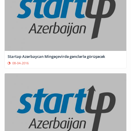
Startap Azərbaycan Mingəçevirdə gənclərlə görüşəcək
08-04-2016