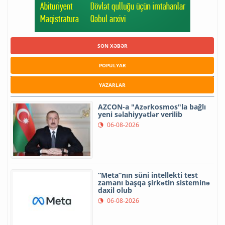
SON XƏBƏR
POPULYAR
YAZARLAR
AZCON-a "Azərkosmos"la bağlı
yeni səlahiyyətlər verilib
06-08-2026
“Meta”nın süni intellekti test
zamanı başqa şirkətin sisteminə
daxil olub
06-08-2026