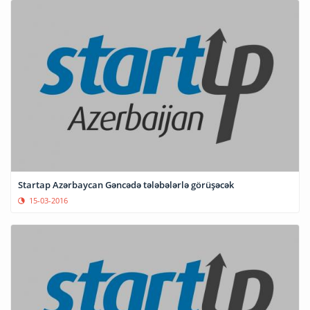
Startap Azərbaycan Gəncədə tələbələrlə görüşəcək
15-03-2016