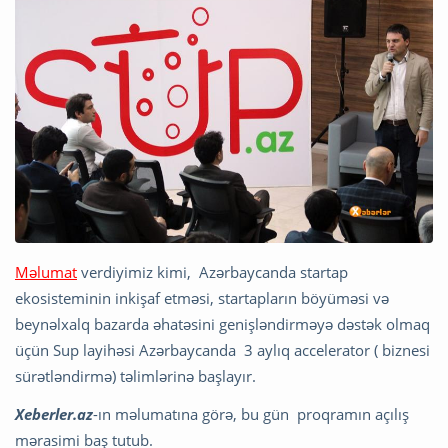
Məlumat
verdiyimiz kimi, Azərbaycanda startap
ekosisteminin inkişaf etməsi, startapların böyüməsi və
beynəlxalq bazarda əhatəsini genişləndirməyə dəstək olmaq
üçün Sup layihəsi Azərbaycanda 3 aylıq accelerator ( biznesi
sürətləndirmə) təlimlərinə başlayır.
Xeberler.az
-ın məlumatına görə, bu gün proqramın açılış
mərasimi baş tutub.