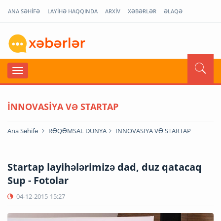
ANA SƏHİFƏ
LAYİHƏ HAQQINDA
ARXİV
XƏBƏRLƏR
ƏLAQƏ
İNNOVASİYA VƏ STARTAP
Ana Səhifə
RƏQƏMSAL DÜNYA
İNNOVASİYA VƏ STARTAP
Startap layihələrimizə dad, duz qatacaq
Sup - Fotolar
04-12-2015
15:27