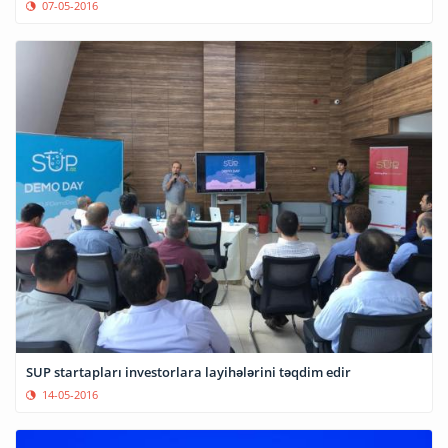
07-05-2016
SUP startapları investorlara layihələrini təqdim edir
14-05-2016