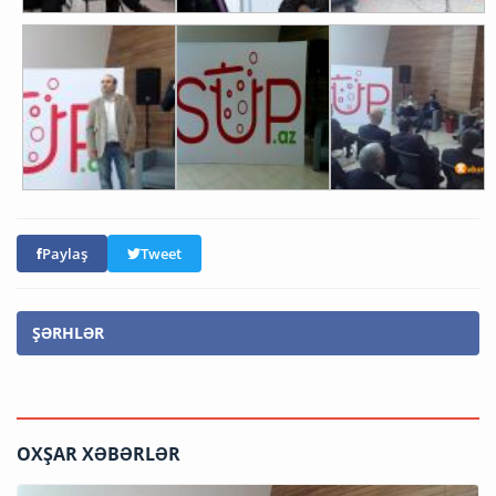
Paylaş
Tweet
ŞƏRHLƏR
OXŞAR XƏBƏRLƏR