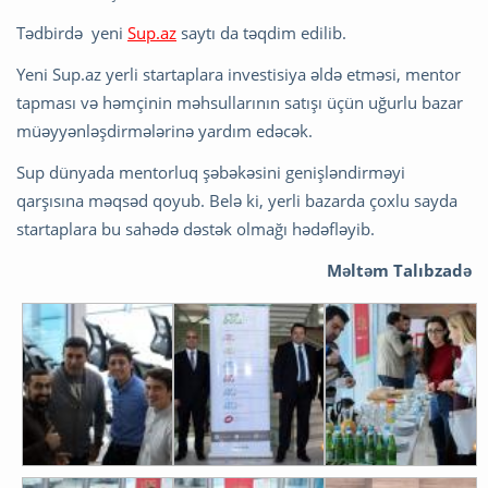
Tədbirdə yeni
Sup.az
saytı da təqdim edilib.
Yeni Sup.az yerli startaplara investisiya əldə etməsi, mentor
tapması və həmçinin məhsullarının satışı üçün uğurlu bazar
müəyyənləşdirmələrinə yardım edəcək.
Sup dünyada mentorluq şəbəkəsini genişləndirməyi
qarşısına məqsəd qoyub. Belə ki, yerli bazarda çoxlu sayda
startaplara bu sahədə dəstək olmağı hədəfləyib.
Məltəm Talıbzadə