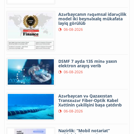
Azərbaycanın rəqəmsal idarəçilik
model iki beynəlxalq mükafata
layiq görülüb
06-08-2026
DSMF 7 ayda 135 minə yaxın
elektron arayış verib
06-08-2026
Azərbaycan və Qazaxıstan
Transxəzər Fiber-Optik Kabel
Xəttinin çəkilişini başa çatdırıb
06-08-2026
Nazirlik: “Mobil notariat”