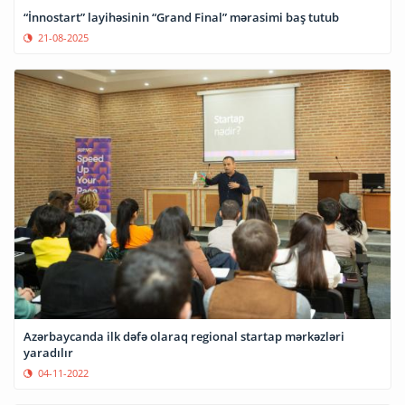
“İnnostart” layihəsinin “Grand Final” mərasimi baş tutub
21-08-2025
Azərbaycanda ilk dəfə olaraq regional startap mərkəzləri
yaradılır
04-11-2022