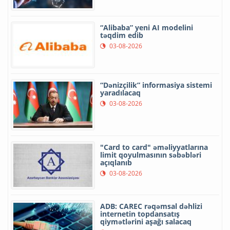
“Alibaba” yeni AI modelini
təqdim edib
03-08-2026
“Dənizçilik” informasiya sistemi
yaradılacaq
03-08-2026
"Card to card" əməliyyatlarına
limit qoyulmasının səbəbləri
açıqlanıb
03-08-2026
ADB: CAREC rəqəmsal dəhlizi
internetin topdansatış
qiymətlərini aşağı salacaq