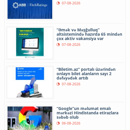
07-08-2026
“Əmək və Məşğulluq”
altsistemində hazırda 65 mindən
çox aktiv vakansiya var
07-08-2026
“Biletim.az” portalı üzərindən
onlayn bilet alanların sayı 2
dəfəyədək artıb
07-08-2026
“Google”un məlumat emalı
mərkəzi Hindistanda etirazlara
səbəb olub
06-08-2026