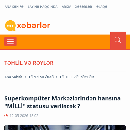
ANA SƏHİFƏ
LAYİHƏ HAQQINDA
ARXİV
XƏBƏRLƏR
ƏLAQƏ
TƏHLİL VƏ RƏYLƏR
Ana Səhifə
TƏNZİMLƏMƏ
TƏHLİL VƏ RƏYLƏR
Superkompüter Mərkəzlərindən hansına
"MİLLİ" statusu veriləcək ?
12-05-2026
18:02