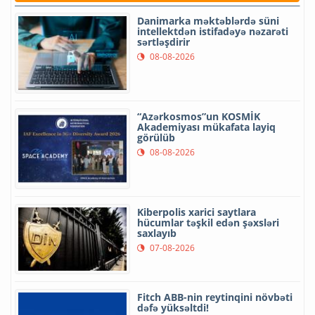
Danimarka məktəblərdə süni
intellektdən istifadəyə nəzarəti
sərtləşdirir
08-08-2026
“Azərkosmos”un KOSMİK
Akademiyası mükafata layiq
görülüb
08-08-2026
Kiberpolis xarici saytlara
hücumlar təşkil edən şəxsləri
saxlayıb
07-08-2026
Fitch ABB-nin reytinqini növbəti
dəfə yüksəltdi!