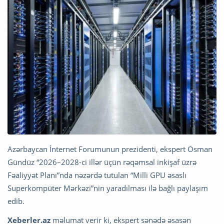
Azərbaycan İnternet Forumunun prezidenti, ekspert Osman
Gündüz “2026–2028-ci illər üçün rəqəmsal inkişaf üzrə
Fəaliyyət Planı”nda nəzərdə tutulan “Milli GPU əsaslı
Superkompüter Mərkəzi”nin yaradılması ilə bağlı paylaşım
edib.
Xeberler.az
məlumat verir ki, ekspert sənədə əsasən