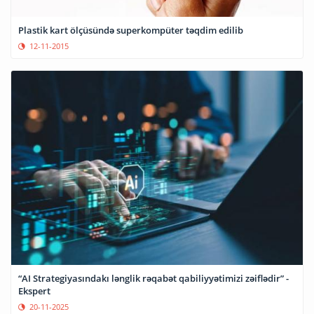
Plastik kart ölçüsündə superkompüter təqdim edilib
12-11-2015
“AI Strategiyasındakı lənglik rəqabət qabiliyyətimizi zəiflədir” -
Ekspert
20-11-2025