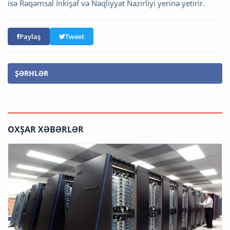
isə
Rəqəmsal İnkişaf və Nəqliyyat Nazirliyi
yerinə yetirir.
Paylaş
Tweet
ŞƏRHLƏR
OXŞAR XƏBƏRLƏR