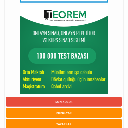
SON XƏBƏR
POPULYAR
YAZARLAR