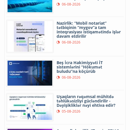
06-08-2026
Nazirlik: “Mobil notariat”
tətbiqinin “mygov”a tam
inteqrasiyası istiqamətində işlər
davam etdirilir
06-08-2026
Beş İcra Hakimiyyəti İT
sistemlərini “Hökumət
buludu”na köçürüb
06-08-2026
Uşaqların rəqəmsal mühitdə
təhlükəsizliyi gücləndirilir -
Dəyişikliklər nəyi ehtiva edir?
05-08-2026