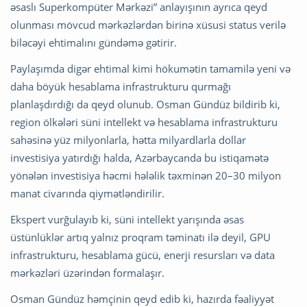
əsaslı Superkompüter Mərkəzi” anlayışının ayrıca qeyd
olunması mövcud mərkəzlərdən birinə xüsusi status verilə
biləcəyi ehtimalını gündəmə gətirir.
Paylaşımda digər ehtimal kimi hökumətin tamamilə yeni və
daha böyük hesablama infrastrukturu qurmağı
planlaşdırdığı da qeyd olunub. Osman Gündüz bildirib ki,
region ölkələri süni intellekt və hesablama infrastrukturu
sahəsinə yüz milyonlarla, hətta milyardlarla dollar
investisiya yatırdığı halda, Azərbaycanda bu istiqamətə
yönələn investisiya həcmi hələlik təxminən 20–30 milyon
manat civarında qiymətləndirilir.
Ekspert vurğulayıb ki, süni intellekt yarışında əsas
üstünlüklər artıq yalnız proqram təminatı ilə deyil, GPU
infrastrukturu, hesablama gücü, enerji resursları və data
mərkəzləri üzərindən formalaşır.
Osman Gündüz həmçinin qeyd edib ki, hazırda fəaliyyət