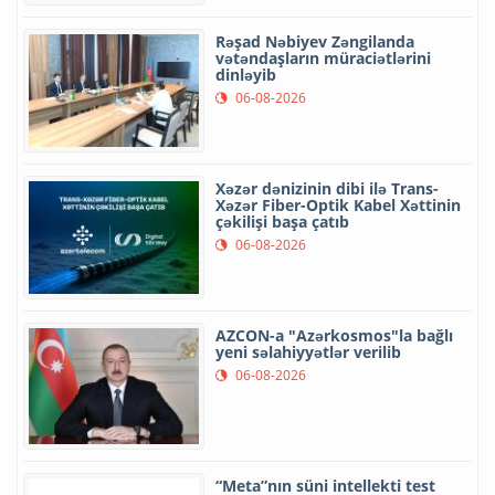
Rəşad Nəbiyev Zəngilanda
vətəndaşların müraciətlərini
dinləyib
06-08-2026
Xəzər dənizinin dibi ilə Trans-
Xəzər Fiber-Optik Kabel Xəttinin
çəkilişi başa çatıb
06-08-2026
AZCON-a "Azərkosmos"la bağlı
yeni səlahiyyətlər verilib
06-08-2026
“Meta”nın süni intellekti test