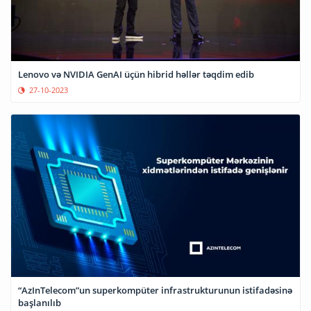
Lenovo və NVIDIA GenAI üçün hibrid həllər təqdim edib
27-10-2023
“AzInTelecom”un superkompüter infrastrukturunun istifadəsinə
başlanılıb