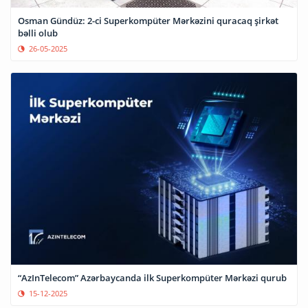
Osman Gündüz: 2-ci Superkompüter Mərkəzini quracaq şirkət
bəlli olub
26-05-2025
“AzInTelecom” Azərbaycanda ilk Superkompüter Mərkəzi qurub
15-12-2025