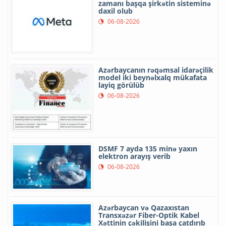
zamanı başqa şirkətin sisteminə
daxil olub
06-08-2026
Azərbaycanın rəqəmsal idarəçilik
model iki beynəlxalq mükafata
layiq görülüb
06-08-2026
DSMF 7 ayda 135 minə yaxın
elektron arayış verib
06-08-2026
Azərbaycan və Qazaxıstan
Transxəzər Fiber-Optik Kabel
Xəttinin çəkilişini başa çatdırıb