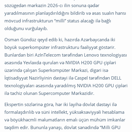
sözügedən mərkəzin 2026-cı ilin sonuna qədər
yaradılmasının planlaşdırıldığını bildirib və əsas sualın hansı
mövcud infrastrukturun “milli” status alacağı ilə bağlı
olduğunu vurğulayıb.
Osman Gündüz qeyd edib ki, hazırda Azərbaycanda iki
böyük superkompüter infrastrukturu fəaliyyət göstərir.
Bunlardan biri
AzInTelecom
tərəfindən Lenovo texnologiyası
əsasında Yevlaxda qurulan və NVIDIA H200 GPU çipləri
üzərində çalışan Superkompüter Mərkəzi, digəri isə
İqtisadiyyat Nazirliyinin dəstəyi ilə
Caspel
tərəfindən DELL
texnologiyaları əsasında yaradılmış NVIDIA H200 GPU çipləri
ilə təchiz olunan Supercomputer Mərkəzidir.
Ekspertin sözlərinə görə, hər iki layihə dövlət dəstəyi ilə
formalaşdırılıb və süni intellekt, yüksəksəviyyəli hesablama
və böyükhəcmli məlumatların emalı üçün mühüm imkanlar
təqdim edir. Bununla yanaşı, dövlət sənədində “Milli GPU