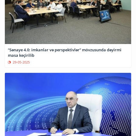
“Sənaye 4.0: imkanlar və perspektivlər” mövzusunda dəyirmi
masa keçirilib
29-05-2025