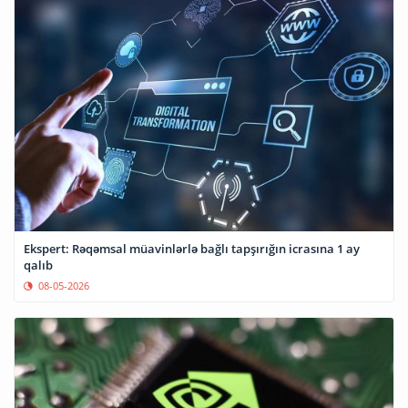
Ekspert: Rəqəmsal müavinlərlə bağlı tapşırığın icrasına 1 ay
qalıb
08-05-2026