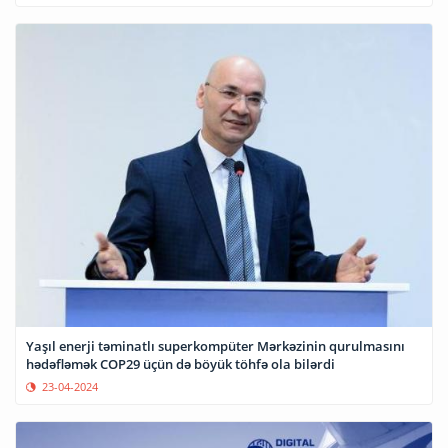
Yaşıl enerji təminatlı superkompüter Mərkəzinin qurulmasını
hədəfləmək COP29 üçün də böyük töhfə ola bilərdi
23-04-2024