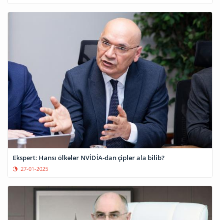
Ekspert: Hansı ölkələr NVİDİA-dan çiplər ala bilib?
27-01-2025