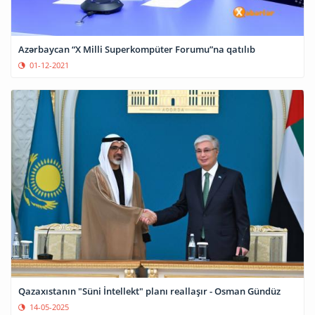
Azərbaycan “X Milli Superkompüter Forumu”na qatılıb
01-12-2021
Qazaxıstanın "Süni İntellekt" planı reallaşır - Osman Gündüz
14-05-2025