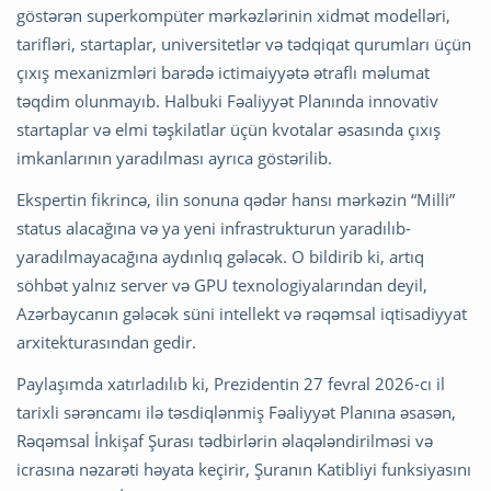
göstərən superkompüter mərkəzlərinin xidmət modelləri,
tarifləri, startaplar, universitetlər və tədqiqat qurumları üçün
çıxış mexanizmləri barədə ictimaiyyətə ətraflı məlumat
təqdim olunmayıb. Halbuki Fəaliyyət Planında innovativ
startaplar və elmi təşkilatlar üçün kvotalar əsasında çıxış
imkanlarının yaradılması ayrıca göstərilib.
Ekspertin fikrincə, ilin sonuna qədər hansı mərkəzin “Milli”
status alacağına və ya yeni infrastrukturun yaradılıb-
yaradılmayacağına aydınlıq gələcək. O bildirib ki, artıq
söhbət yalnız server və GPU texnologiyalarından deyil,
Azərbaycanın gələcək süni intellekt və rəqəmsal iqtisadiyyat
arxitekturasından gedir.
Paylaşımda xatırladılıb ki, Prezidentin 27 fevral 2026-cı il
tarixli sərəncamı ilə təsdiqlənmiş Fəaliyyət Planına əsasən,
Rəqəmsal İnkişaf Şurası
tədbirlərin əlaqələndirilməsi və
icrasına nəzarəti həyata keçirir, Şuranın Katibliyi funksiyasını