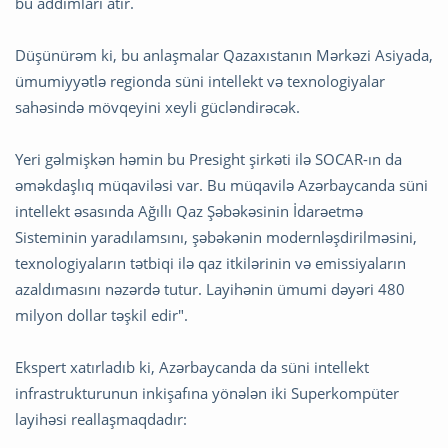
bu addımları atır.
Düşünürəm ki, bu anlaşmalar Qazaxıstanın Mərkəzi Asiyada,
ümumiyyətlə regionda süni intellekt və texnologiyalar
sahəsində mövqeyini xeyli gücləndirəcək.
Yeri gəlmişkən həmin bu Presight şirkəti ilə SOCAR-ın da
əməkdaşlıq müqaviləsi var. Bu müqavilə Azərbaycanda süni
intellekt əsasında Ağıllı Qaz Şəbəkəsinin İdarəetmə
Sisteminin yaradılamsını, şəbəkənin modernləşdirilməsini,
texnologiyaların tətbiqi ilə qaz itkilərinin və emissiyaların
azaldımasını nəzərdə tutur. Layihənin ümumi dəyəri 480
milyon dollar təşkil edir".
Ekspert xatırladıb ki, Azərbaycanda da süni intellekt
infrastrukturunun inkişafına yönələn iki Superkompüter
layihəsi reallaşmaqdadır: