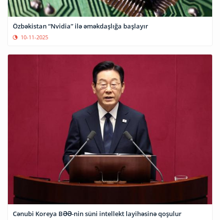
Özbəkistan “Nvidia” ilə əməkdaşlığa başlayır
10-11-2025
Cənubi Koreya BƏƏ-nin süni intellekt layihəsinə qoşulur