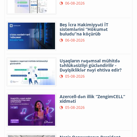
06-08-2026
Beş İcra Hakimiyyəti İT
sistemlərini “Hökumət
buludu”na köçürüb
06-08-2026
Uşaqların rəqəmsal mühitdə
təhlükəsizliyi gücləndirilir -
Dəyişikliklər nəyi ehtiva edir?
05-08-2026
Azercell-dən illik “ZengimCELL”
xidməti
05-08-2026