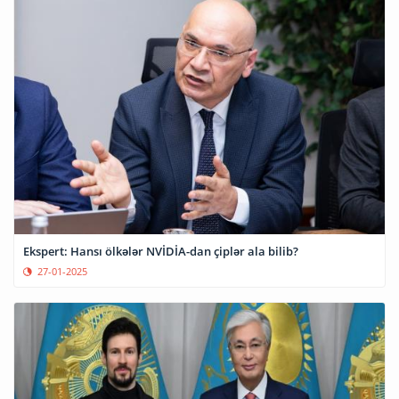
Ekspert: Hansı ölkələr NVİDİA-dan çiplər ala bilib?
27-01-2025