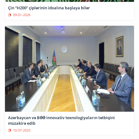
Çin “H200” çiplərinin idxalına başlaya bilər
09-01-2026
Azərbaycan və BƏƏ innovativ texnologiyaların tətbiqini
müzakirə edib
10-07-2025