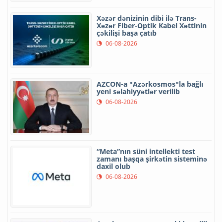
Xəzər dənizinin dibi ilə Trans-
Xəzər Fiber-Optik Kabel Xəttinin
çəkilişi başa çatıb
06-08-2026
AZCON-a "Azərkosmos"la bağlı
yeni səlahiyyətlər verilib
06-08-2026
“Meta”nın süni intellekti test
zamanı başqa şirkətin sisteminə
daxil olub
06-08-2026