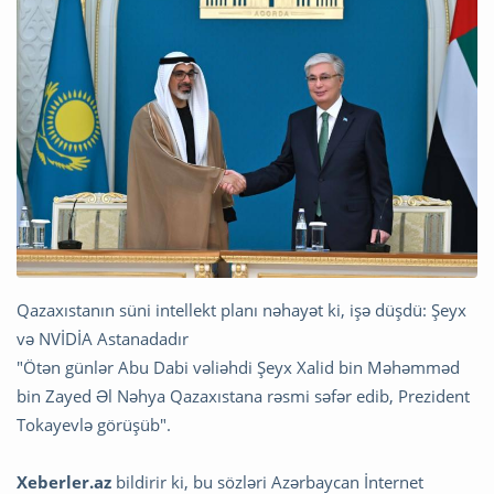
Qazaxıstanın süni intellekt planı nəhayət ki, işə düşdü: Şeyx
və NVİDİA Astanadadır
"Ötən günlər Abu Dabi vəliəhdi Şeyx Xalid bin Məhəmməd
bin Zayed Əl Nəhya Qazaxıstana rəsmi səfər edib, Prezident
Tokayevlə görüşüb".
Xeberler.az
bildirir ki, bu sözləri Azərbaycan İnternet