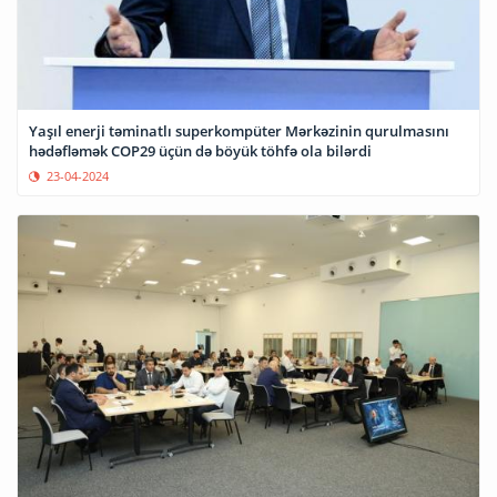
Yaşıl enerji təminatlı superkompüter Mərkəzinin qurulmasını
hədəfləmək COP29 üçün də böyük töhfə ola bilərdi
23-04-2024