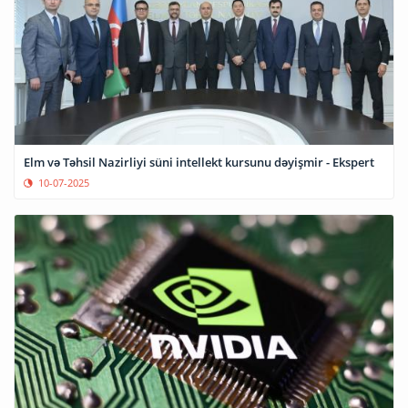
Elm və Təhsil Nazirliyi süni intellekt kursunu dəyişmir - Ekspert
10-07-2025