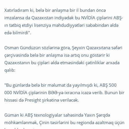
Xatırladıram ki, belə bir anlaşma bir il bundan öncə
imzalansa da Qazaxıstan indiyədək bu NVİDİA çiplərini ABŞ-
ın tətbiq etdiyi lisenziya məhdudiyyətləri səbəbindən əldə
edə bilmirdi".
Osman Gündüzün sözlərinə görə, Şeyxin Qazaxsıtana səfəri
çərçivəsində belə bir anlaşma isə artıq onu göstərir ki
Qazaxıstanın bu çipləri əldə etməsindəki çətinliklər arxada
qalıb:
"Bu günlərdə belə bir məlumat da yayılmışdı ki, ABŞ 500
000 NVİDİA çiplərinin BƏƏ-yə ixracına icazə verib. Bunun bir
hissəsi də Presight şirkətinə veriləcək.
Güman ki ABŞ texnologiyalar sahəsində Yaxın Şərqdə
möhkəmlənmək, Çinin təsirlərini bu regionda azaltmaq üçün