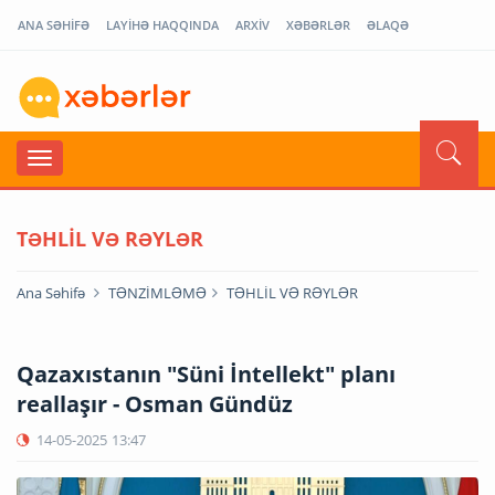
ANA SƏHİFƏ
LAYİHƏ HAQQINDA
ARXİV
XƏBƏRLƏR
ƏLAQƏ
TƏHLİL VƏ RƏYLƏR
Ana Səhifə
TƏNZİMLƏMƏ
TƏHLİL VƏ RƏYLƏR
Qazaxıstanın "Süni İntellekt" planı
reallaşır - Osman Gündüz
14-05-2025
13:47