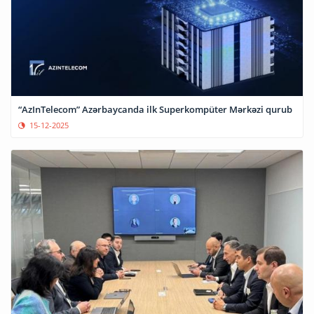
“AzInTelecom” Azərbaycanda ilk Superkompüter Mərkəzi qurub
15-12-2025