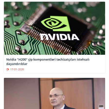
Nvidia "H200" çip komponentləri təchizatçıları istehsalı
dayandırıblar
17-01-2026