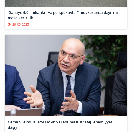
“Sənaye 4.0: imkanlar və perspektivlər” mövzusunda dəyirmi
masa keçirilib
29-05-2025
Osman Gündüz: Az-LLM-in yaradılması strateji əhəmiyyət
daşıyır