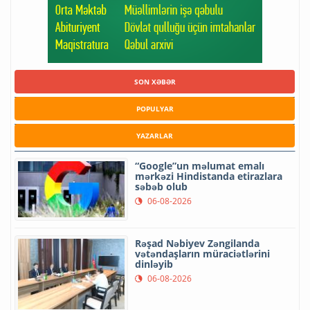
SON XƏBƏR
POPULYAR
YAZARLAR
“Google”un məlumat emalı
mərkəzi Hindistanda etirazlara
səbəb olub
06-08-2026
Rəşad Nəbiyev Zəngilanda
vətəndaşların müraciətlərini
dinləyib
06-08-2026