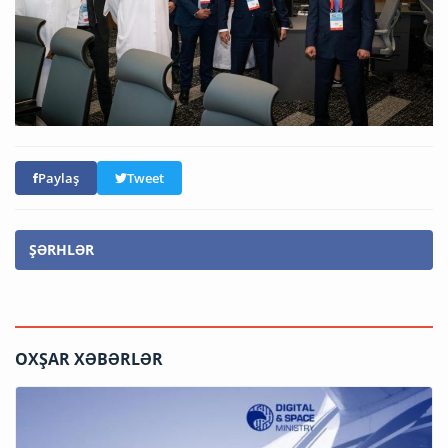
Paylaş
Tweet
ŞƏRHLƏR
OXŞAR XƏBƏRLƏR