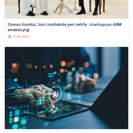
Osman Gündüz: Süni intellektdə yeni səhifə - Azərbaycan–BƏƏ
əməkdaşlığı
17-09-2025