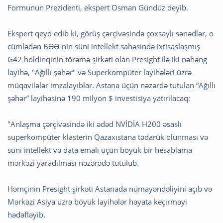
Formunun Prezidenti, ekspert Osman Gündüz deyib.
Ekspert qeyd edib ki, görüş çərçivəsində çoxsaylı sənədlər, o
cümlədən BƏƏ-nin süni intellekt sahəsində ixtisaslaşmış
G42 holdinqinin törəmə şirkəti olan Presight ilə iki nəhəng
layihə, "Ağıllı şəhər" və Superkompüter layihələri üzrə
müqavilələr imzalayıblar. Astana üçün nəzərdə tutulan “Ağıllı
şəhər” layihəsinə 190 milyon $ investisiya yatırılacaq:
"Anlaşma çərçivəsində iki ədəd NVİDİA H200 əsaslı
superkompüter klasterin Qazaxıstana tədarük olunması və
süni intellekt və data emalı üçün böyük bir hesablama
mərkəzi yaradılması nəzərədə tutulub.
Həmçinin Presight şirkəti Astanada nümayəndəliyini açıb və
Mərkəzi Asiya üzrə böyük layihələr həyata keçirməyi
hədəfləyib.