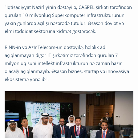
"İqtisadiyyat Nazirliyinin dəstəyilə, CASPEL şirkəti tərəfindən
qurulan 10 milyonluq Superkompüter infrastrukturunun
yaxın günlərdə açılışı nəzərədə tutulur. Əsasən dövlət və
elmi tədqiqat sektoruna xidmət göstərəcək.
RİNN-in və AzİnTelecom-un dəstəyilə, hələlik adı
açıqlanmayan digər İT şirkətimiz tərəfindən qurulan 7
milyonluq süni intellekt infrastrukturun nə zaman hazır
olacağı açıqlanmayıb. Əsasən biznes, startap və innovasiya
ekosistemə yönəlib".