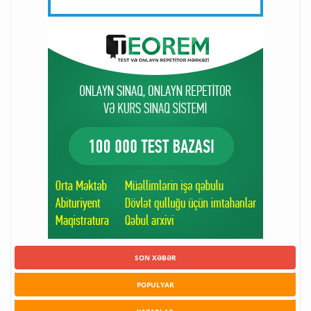
SON XƏBƏR
POPULYAR