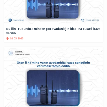
Bu ilin I rübündə 8 mindən çox avadanlığın idxalına xüsusi icazə
verilib
02-05-2025