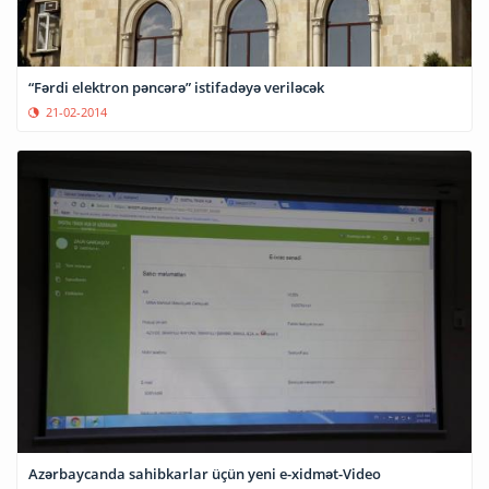
“Fərdi elektron pəncərə” istifadəyə veriləcək
21-02-2014
Azərbaycanda sahibkarlar üçün yeni e-xidmət-Video