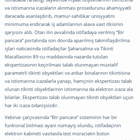
və istismarına icazələrin alınması prosedurunu əhəmiyyətli
dərəcədə asanlaşdırıb, məmur-sahibkar ünsiyyətini
minimuma endirərək iş adamlarının əlavə vaxt itkisinin
qarşısını alıb. Ötən ilin əvvəlində istifadəyə verilmiş “Bir
pəncərə” portalında son dövrdə aparılmış təkmilləşdirilmə
işləri nəticəsində istifadəçilər Şəhərsalma və Tikinti
Məcəlləsinin 89-cu maddəsində nəzərdə tutulan
ekspertizasının keçirilməsi tələb olunmayan müxtəlif
parametrli tikinti obyektləri və anbar binalarının tikintisinə
və istismarına icazələrlə yanaşı, həmçinin ekspertizası tələb
olunan tikinti obyektlərinin istismarına da elektron icazə ala
bilərlər. Ekspertizası tələb olunmayan tikinti obyektləri üçün
hər iki icazə ödənişsizdir.
Vebinar çərçivəsində “Bir pəncərə” sisteminin hər bir
funkional bölməsi əyani nümayiş olundu, istifadəçinin
elektron kabineti vasitəsilə test müraciətin bütün