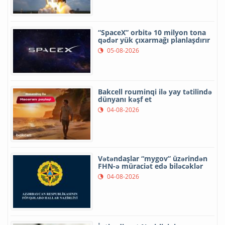
“SpaceX” orbitə 10 milyon tona
qədər yük çıxarmağı planlaşdırır
05-08-2026
Bakcell rouminqi ilə yay tətilində
dünyanı kəşf et
04-08-2026
Vətəndaşlar “mygov” üzərindən
FHN-ə müraciət edə biləcəklər
04-08-2026