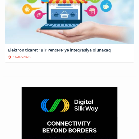
Elektron ticarət "Bir Pəncərə"yə inteqrasiya olunacaq
16-07-2026