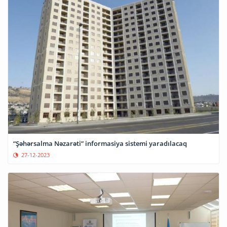
“Şəhərsalma Nəzarəti” informasiya sistemi yaradılacaq
27-12-2023