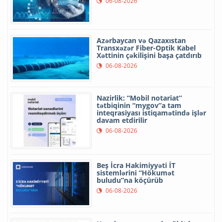
06-08-2026
Azərbaycan və Qazaxıstan
Transxəzər Fiber-Optik Kabel
Xəttinin çəkilişini başa çatdırıb
06-08-2026
Nazirlik: “Mobil notariat”
tətbiqinin “mygov”a tam
inteqrasiyası istiqamətində işlər
davam etdirilir
06-08-2026
Beş İcra Hakimiyyəti İT
sistemlərini “Hökumət
buludu”na köçürüb
06-08-2026