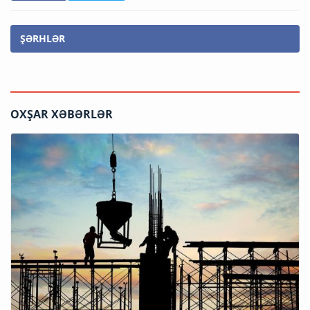
ŞƏRHLƏR
OXŞAR XƏBƏRLƏR