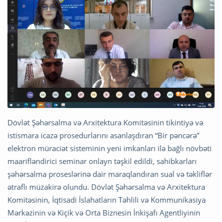
Dövlət Şəhərsalma və Arxitektura Komitəsinin tikintiyə və
istismara icazə prosedurlarını asanlaşdıran “Bir pəncərə”
elektron müraciət sisteminin yeni imkanları ilə bağlı növbəti
maarifləndirici seminar onlayn təşkil edildi, sahibkarları
şəhərsalma proseslərinə dair maraqlandıran sual və təkliflər
ətraflı müzakirə olundu. Dövlət Şəhərsalma və Arxitektura
Komitəsinin, İqtisadi İslahatların Təhlili və Kommunikasiya
Mərkəzinin və Kiçik və Orta Biznesin İnkişafı Agentliyinin