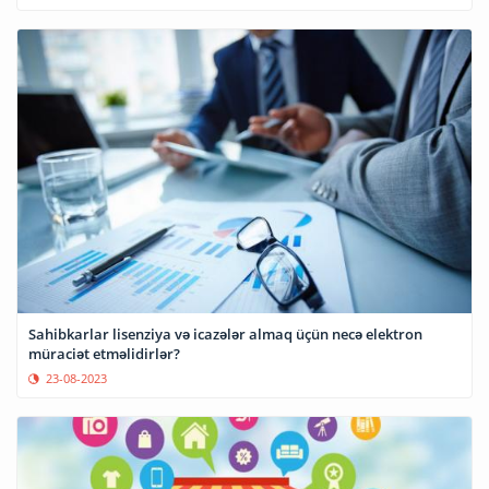
Sahibkarlar lisenziya və icazələr almaq üçün necə elektron
müraciət etməlidirlər?
23-08-2023