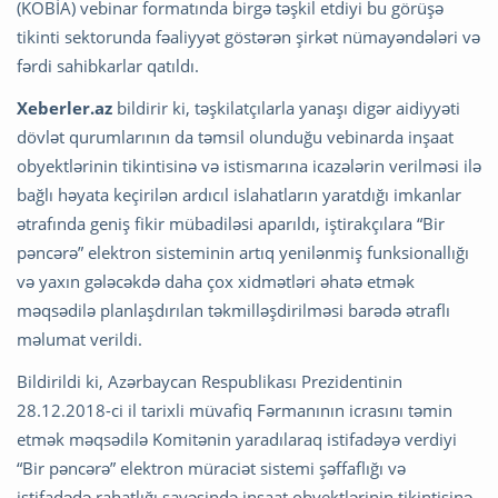
(KOBİA) vebinar formatında birgə təşkil etdiyi bu görüşə
tikinti sektorunda fəaliyyət göstərən şirkət nümayəndələri və
fərdi sahibkarlar qatıldı.
Xeberler.az
bildirir ki, təşkilatçılarla yanaşı digər aidiyyəti
dövlət qurumlarının da təmsil olunduğu vebinarda inşaat
obyektlərinin tikintisinə və istismarına icazələrin verilməsi ilə
bağlı həyata keçirilən ardıcıl islahatların yaratdığı imkanlar
ətrafında geniş fikir mübadiləsi aparıldı, iştirakçılara “Bir
pəncərə” elektron sisteminin artıq yenilənmiş funksionallığı
və yaxın gələcəkdə daha çox xidmətləri əhatə etmək
məqsədilə planlaşdırılan təkmilləşdirilməsi barədə ətraflı
məlumat verildi.
Bildirildi ki, Azərbaycan Respublikası Prezidentinin
28.12.2018-ci il tarixli müvafiq Fərmanının icrasını təmin
etmək məqsədilə Komitənin yaradılaraq istifadəyə verdiyi
“Bir pəncərə” elektron müraciət sistemi şəffaflığı və
istifadədə rahatlığı sayəsində inşaat obyektlərinin tikintisinə