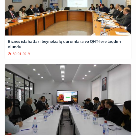
Biznes islahatları beynəlxalq qurumlara və QHT-lərə təqdim
olundu
30-01-2019