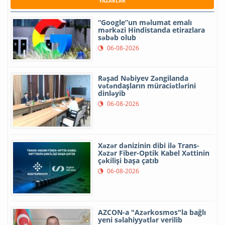
YAZARLAR
“Google”un məlumat emalı
mərkəzi Hindistanda etirazlara
səbəb olub
06-08-2026
Rəşad Nəbiyev Zəngilanda
vətəndaşların müraciətlərini
dinləyib
06-08-2026
Xəzər dənizinin dibi ilə Trans-
Xəzər Fiber-Optik Kabel Xəttinin
çəkilişi başa çatıb
06-08-2026
AZCON-a "Azərkosmos"la bağlı
yeni səlahiyyətlər verilib