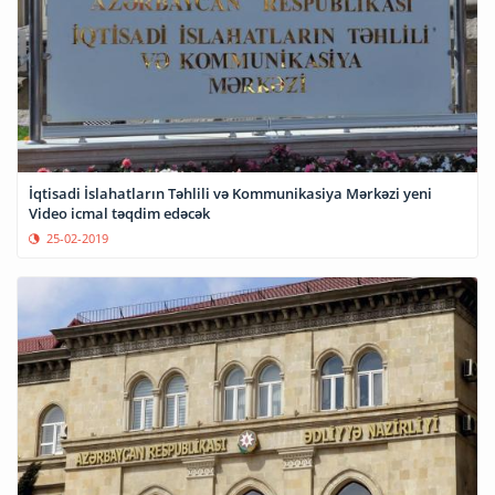
İqtisadi İslahatların Təhlili və Kommunikasiya Mərkəzi yeni
Video icmal təqdim edəcək
25-02-2019