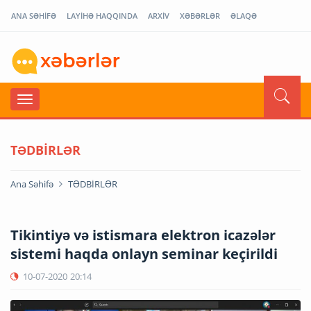
ANA SƏHİFƏ
LAYİHƏ HAQQINDA
ARXİV
XƏBƏRLƏR
ƏLAQƏ
TƏDBİRLƏR
Ana Səhifə
TƏDBİRLƏR
Tikintiyə və istismara elektron icazələr
sistemi haqda onlayn seminar keçirildi
10-07-2020
20:14