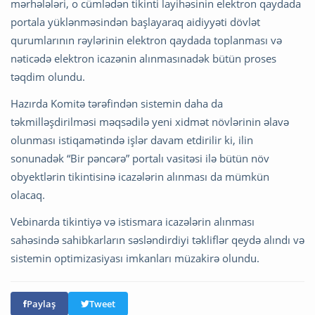
mərhələləri, o cümlədən tikinti layihəsinin elektron qaydada
portala yüklənməsindən başlayaraq aidiyyəti dövlət
qurumlarının rəylərinin elektron qaydada toplanması və
nəticədə elektron icazənin alınmasınadək bütün proses
təqdim olundu.
Hazırda Komitə tərəfindən sistemin daha da
təkmilləşdirilməsi məqsədilə yeni xidmət növlərinin əlavə
olunması istiqamətində işlər davam etdirilir ki, ilin
sonunadək “Bir pəncərə” portalı vasitəsi ilə bütün növ
obyektlərin tikintisinə icazələrin alınması da mümkün
olacaq.
Vebinarda tikintiyə və istismara icazələrin alınması
sahəsində sahibkarların səsləndirdiyi təkliflər qeydə alındı və
sistemin optimizasiyası imkanları müzakirə olundu.
Paylaş
Tweet