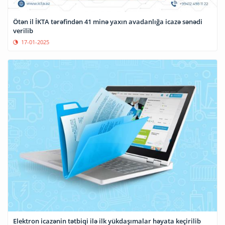
Ötən il İKTA tərəfindən 41 minə yaxın avadanlığa icazə sənədi
verilib
17-01-2025
Elektron icazənin tətbiqi ilə ilk yükdaşımalar həyata keçirilib