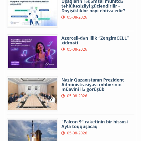
Uşaqların rəqəmsal mühitdə
təhlükəsizliyi gücləndirilir -
Dəyişikliklər nəyi ehtiva edir?
05-08-2026
Azercell-dən illik “ZengimCELL”
xidməti
05-08-2026
Nazir Qazaxıstanın Prezident
Administrasiyası rəhbərinin
müavini ilə görüşüb
05-08-2026
"Falcon 9" raketinin bir hissəsi
Ayla toqquşacaq
05-08-2026