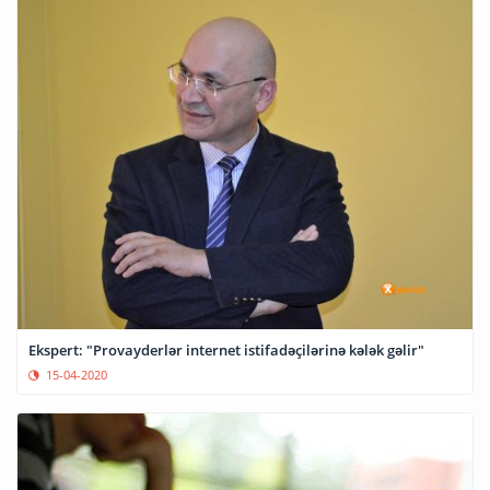
Ekspert: "Provayderlər internet istifadəçilərinə kələk gəlir"
15-04-2020