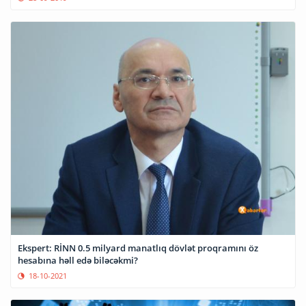
Ekspert: RİNN 0.5 milyard manatlıq dövlət proqramını öz
hesabına həll edə biləcəkmi?
18-10-2021