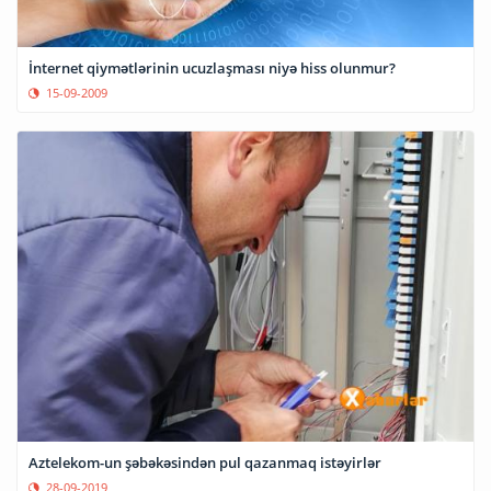
İnternet qiymətlərinin ucuzlaşması niyə hiss olunmur?
15-09-2009
Aztelekom-un şəbəkəsindən pul qazanmaq istəyirlər
28-09-2019