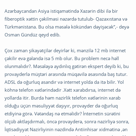
Azərbaycandan Asiya istiqamətində Xəzərin dibi ilə bir
fiberoptik xəttin çəkilməsi nəzərdə tutulub- Qazaxıstana və
Türkmənistana. Bu olsa məsələ kökündən dəyişəcək”,- deyə
Osman Gündüz qeyd edib.
Çox zaman şikayətçilər deyirlər ki, mənzilə 12 mb internet
çəkilir evə gələndə isə 5 mb olur. Bu problem necə həll
olunmalıdır?. Məsələyə aydınlıq gətirən ekspert deyib ki, bu
provayderlə müştəri arasında müqavilə əsasında baş tutur.
ADSL də oğurluq asandır və internet yolda da itə bilir. Yol
köhnə telefon xətlərindədir .Xətt xarabdırsa, internet də
yollarda itir. Burda həm nazirlik telefon xətlərinin xarab
olduğu üçün məsuliyyət daşıyır, provayder də oğurluq
etdiyinə görə. Vətəndaş nə etməlidir? İnternetin sürətini
ölçüb aktlaşdırmalı, öncə provayderə, sonra nazirliyə sonra,
İqtisadiyyat Nazirliyinin nəzdində Antiinhisar xidmətinə ,ən