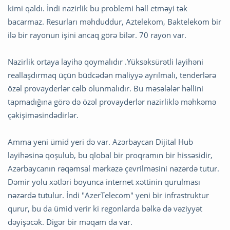
kimi qaldı. İndi nazirlik bu problemi həll etməyi tək
bacarmaz. Resurları məhduddur, Aztelekom, Baktelekom bir
ilə bir rayonun işini ancaq görə bilər. 70 rayon var.
Nazirlik ortaya layihə qoymalıdır .Yüksəksürətli layihəni
reallaşdırmaq üçün büdcədən maliyyə ayrılmalı, tenderlərə
özəl provayderlər cəlb olunmalıdır. Bu məsələlər həllini
tapmadığına görə də özəl provayderlər nazirliklə məhkəmə
çəkişiməsindədirlər.
Amma yeni ümid yeri də var. Azərbaycan Dijital Hub
layihəsinə qoşulub, bu qlobal bir proqramın bir hissəsidir,
Azərbaycanın rəqəmsal mərkəzə çevrilməsini nəzərdə tutur.
Dəmir yolu xətləri boyunca internet xəttinin qurulması
nəzərdə tutulur. İndi "AzerTelecom" yeni bir infrastruktur
qurur, bu da ümid verir ki regonlarda bəlkə də vəziyyət
dəyişəcək. Digər bir məqam da var.