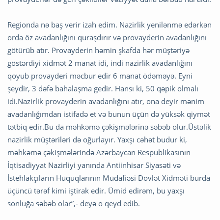
Regionda nə baş verir izah edim. Nazirlik yenilənmə edərkən
orda öz avadanlığını quraşdırır və provayderin avadanlığını
götürüb atır. Provayderin həmin şkafda hər müştəriyə
göstərdiyi xidmət 2 manat idi, indi nazirlik avadanlığını
qoyub provayderi məcbur edir 6 manat ödəməyə. Eyni
şeydir, 3 dəfə bahalaşma gedir. Hansı ki, 50 qəpik olmalı
idi.Nazirlik provayderin avadanlığını atır, ona deyir mənim
avadanlığımdan istifadə et və bunun üçün də yüksək qiymət
tətbiq edir.Bu da məhkəmə çəkişmələrinə səbəb olur.Üstəlik
nazirlik müştəriləri də oğurlayır. Yaxşı cəhət budur ki,
məhkəmə çəkişmələrində Azərbaycan Respublikasının
İqtisadiyyat Nazirliyi yanında Antiinhisar Siyasəti və
İstehlakçıların Hüquqlarının Müdafiəsi Dövlət Xidməti burda
üçüncü tərəf kimi iştirak edir. Ümid edirəm, bu yaxşı
sonluğa səbəb olar”,- deyə o qeyd edib.