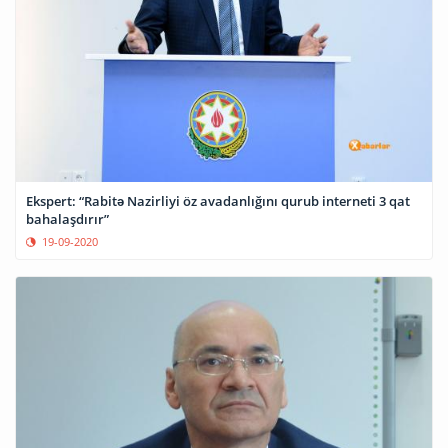
Ekspert: “Rabitə Nazirliyi öz avadanlığını qurub interneti 3 qat
bahalaşdırır”
19-09-2020