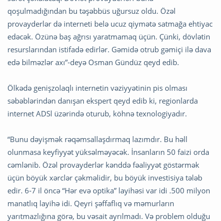
qoşulmadığından bu təşəbbüs uğursuz oldu. Özəl
provayderlər də interneti belə ucuz qiymətə satmağa ehtiyac
edəcək. Özünə baş ağrısı yaratmamaq üçün. Çünki, dövlətin
resurslarından istifadə edirlər. Gəmidə otrub gəmiçi ilə dava
edə bilməzlər axı”-deyə Osman Gündüz qeyd edib.
Ölkədə genişzolaqlı internetin vəziyyətinin pis olması
səbəblərindən danışan ekspert qeyd edib ki, regionlarda
internet ADSl üzərində oturub, köhnə texnologiyadır.
“Bunu dəyişmək rəqəmsallaşdırmaq lazımdır. Bu həll
olunmasa keyfiyyət yüksəlməyəcək. İnsanların 50 faizi orda
cəmlənib. Özəl provayderlər kənddə fəaliyyət göstərmək
üçün böyük xərclər çəkməlidir, bu böyük investisiya tələb
edir. 6-7 il öncə “Hər evə optika” layihəsi var idi .500 milyon
manatlıq layihə idi. Qeyri şəffaflıq və məmurların
yarıtmazlığına görə, bu vəsait ayrılmadı. Və problem olduğu