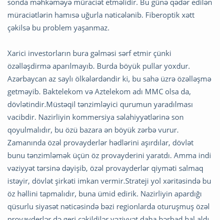
sonda məhkəməyə müraciət etməlidir. Bu günə qədər edilən
müraciətlərin hamısə uğurla nəticələnib. Fiberoptik xətt
çəkilsə bu problem yaşanmaz.
Xarici investorların bura gəlməsi sərf etmir çünki
özəlləşdirmə aparılmayıb. Burda böyük pullar yoxdur.
Azərbaycan az saylı ölkələrdəndir ki, bu sahə üzrə özəlləşmə
getməyib. Baktelekom və Aztelekom adı MMC olsa da,
dövlətindir.Müstəqil tənzimləyici qurumun yaradılması
vacibdir. Nazirliyin kommersiya səlahiyyətlərinə son
qoyulmalıdır, bu özü bazara ən böyük zərbə vurur.
Zamanında özəl provayderlər hədlərini aşırdılar, dövlət
bunu tənzimləmək üçün öz provayderini yaratdı. Amma indi
vəziyyət tərsinə dəyişib, özəl provayderlər qiyməti salmaq
istəyir, dövlət şirkəti imkan vermir.Strateji yol xəritəsində bu
öz həllini tapmalıdır, buna ümid edirik. Nazirliyin apardığı
qüsurlu siyasət nəticəsində bəzi regionlarda oturuşmuş özəl
provayderlər də geri çəkildilər vəziyyət daha bərbad hal aldı.