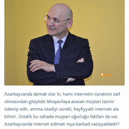
Azərbaycanda demək olar ki, hamı internetin sürətinin zəif
olmasından gileylidir.Müqaviləyə əsasən müştəri lazımi
ödənişi edir, amma istədiyi sürətli, keyfiyyətli interneti ala
bilmir. Üstəlik bu sahədə müştəri oğurluğu faktları da var.
Azərbaycanda internet xidməti niyə bərbad vəziyyətdədir?