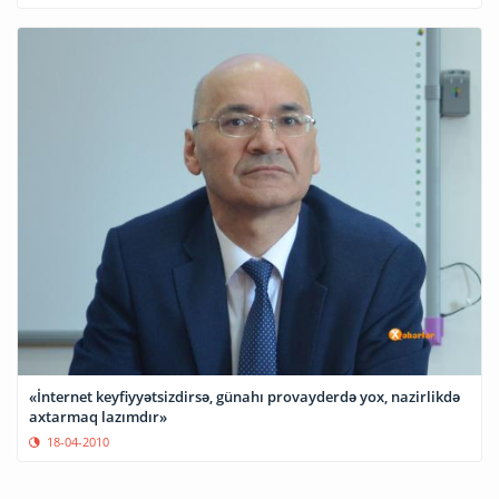
«İnternet keyfiyyətsizdirsə, günahı provayderdə yox, nazirlikdə
axtarmaq lazımdır»
18-04-2010