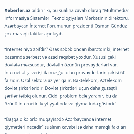
Xeberler.az
bildirir ki, bu sualına cavab olaraq "Multimedia"
İnformasiya Sistemləri Texnologiyaları Mərkəzinin direktoru,
Azərbaycan İnternet Forumunun prezidenti Osman Gündüz
çox maraqlı faktlar açıqlayıb.
“İnternet niyə zəifdir? Əsas səbəb ondan ibarətdir ki, internet
bazarında sərbəst və azad rəqabət yoxdur. Xüsusi çəki
dövlətə məxsusdur, dövlətin özünün provayderləri var.
İnternet alış -verişi ilə məşğul olan provayderlərin çəkisi 60
faizidir. Özəl sektora az yer qalır. Baktelekom, Aztelekom
dövlət şirkərləridir. Dövlət şirkətləri üçün daha güzəştli
şərtlər tətbiq olunur. Ciddi problem belə yaranır, bu da
özünü internetin keyfiyyətində və qiymətində göstərir”.
“Başqa ölkələrlə müqayisədə Azərbaycanda internet
qiymətləri necədir” sualının cavabı isə daha maraqlı faktları