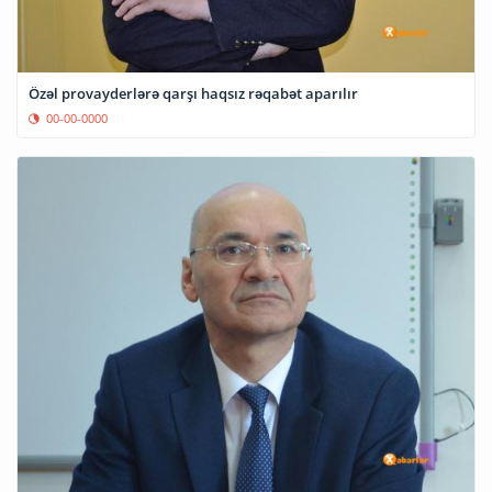
Özəl provayderlərə qarşı haqsız rəqabət aparılır
00-00-0000