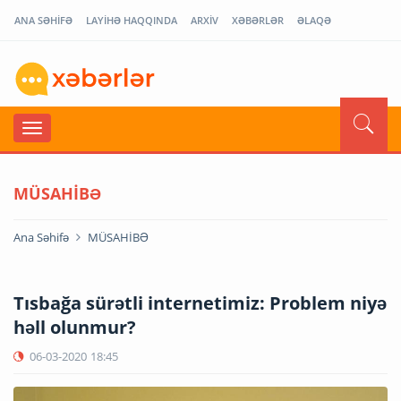
ANA SƏHİFƏ
LAYİHƏ HAQQINDA
ARXİV
XƏBƏRLƏR
ƏLAQƏ
MÜSAHİBƏ
Ana Səhifə
MÜSAHİBƏ
Tısbağa sürətli internetimiz: Problem niyə
həll olunmur?
06-03-2020
18:45