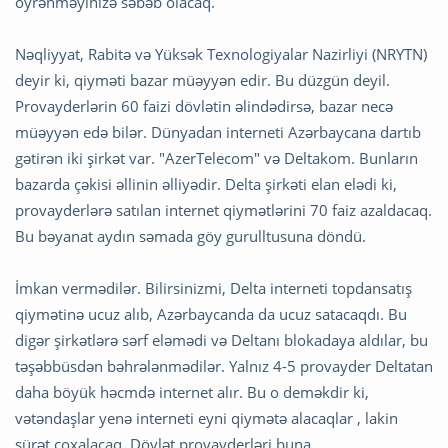
öyrənməyinizə səbəb olacaq.
Nəqliyyat, Rabitə və Yüksək Texnologiyalar Nazirliyi (NRYTN)
deyir ki, qiyməti bazar müəyyən edir. Bu düzgün deyil.
Provayderlərin 60 faizi dövlətin əlindədirsə, bazar necə
müəyyən edə bilər. Dünyadan interneti Azərbaycana dartıb
gətirən iki şirkət var. "AzerTelecom" və Deltakom. Bunların
bazarda çəkisi əllinin əlliyədir. Delta şirkəti elan elədi ki,
provayderlərə satılan internet qiymətlərini 70 faiz azaldacaq.
Bu bəyanat aydın səmada göy gurulltusuna döndü.
İmkan vermədilər. Bilirsinizmi, Delta interneti topdansatış
qiymətinə ucuz alıb, Azərbaycanda da ucuz satacaqdı. Bu
digər şirkətlərə sərf eləmədi və Deltanı blokadaya aldılar, bu
təşəbbüsdən bəhrələnmədilər. Yalnız 4-5 provayder Deltatan
daha böyük həcmdə internet alır. Bu o deməkdir ki,
vətəndaşlar yenə interneti eyni qiymətə alacaqlar , lakin
sürət çoxalacaq. Dövlət provayderləri buna