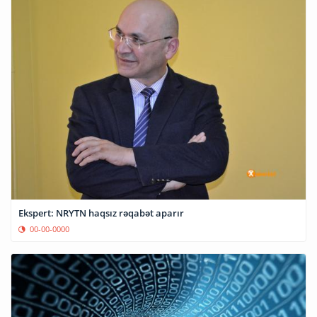
Ekspert: NRYTN haqsız rəqabət aparır
00-00-0000