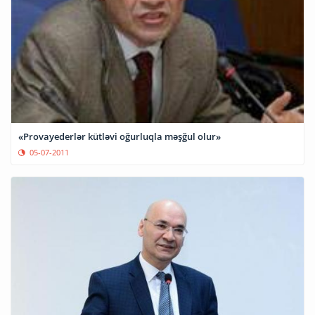
«Provayederlər kütləvi oğurluqla məşğul olur»
05-07-2011