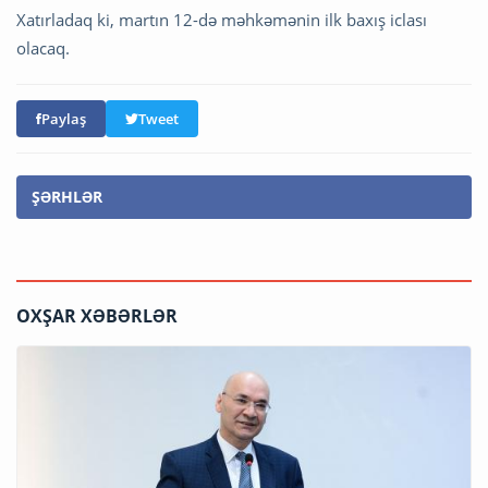
Xatırladaq ki, martın 12-də məhkəmənin ilk baxış iclası
olacaq.
Paylaş
Tweet
ŞƏRHLƏR
OXŞAR XƏBƏRLƏR