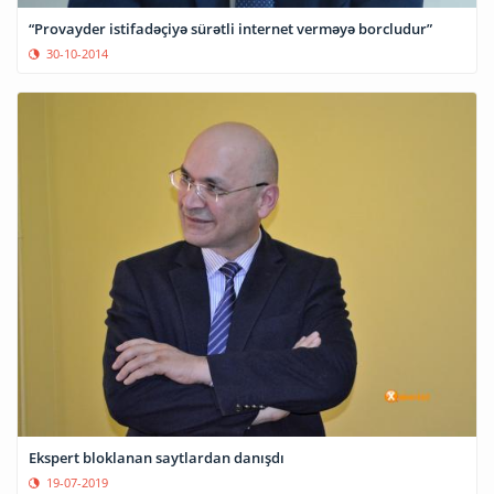
“Provayder istifadəçiyə sürətli internet verməyə borcludur”
30-10-2014
Ekspert bloklanan saytlardan danışdı
19-07-2019