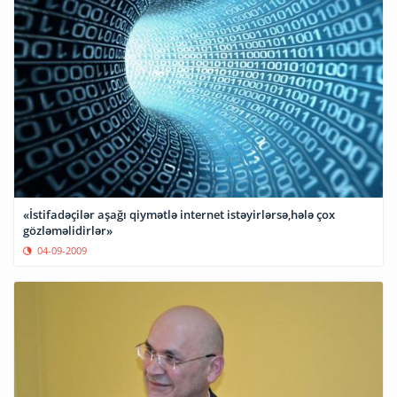
«İstifadəçilər aşağı qiymətlə internet istəyirlərsə,hələ çox
gözləməlidirlər»
04-09-2009