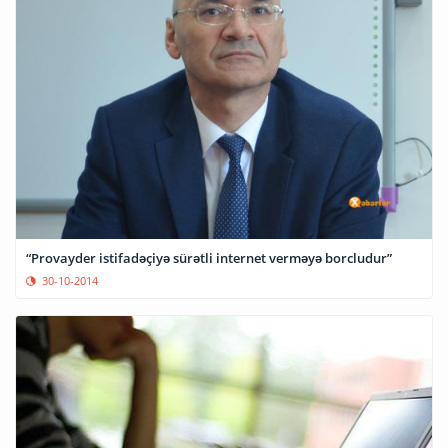
“Provayder istifadəçiyə sürətli internet verməyə borcludur”
30-10-2014