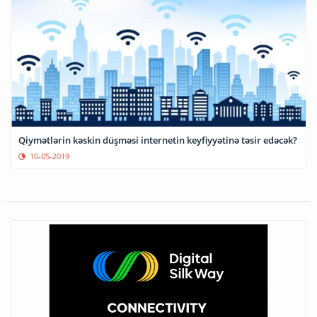
Qiymətlərin kəskin düşməsi internetin keyfiyyətinə təsir edəcək?
10-05-2019