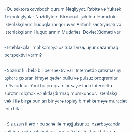
- Bu sektora cavabdeh qurum Nəqliyyat, Rabitə və Yüksək
Texnologiyalar Nazirliyidir. Birmənalı şəkildə. Həmçinin
istehlakçıların hüquqlarını qoruyan Antiinhisar Siyasəti və
İstehlakçıların Hüquqlarının Müdafiəsi Dövlət Xidməti var.
- İstehlakçılar məhkəməyə üz tutarlarsa, uğur qazanmaq
perspektivi varmı?
- Sözsüz ki, belə bir perspektiv var. İnternetdə çatışmazlığı
aşkara çıxaran kifayət qədər pullu və pulsuz proqramlar
mövcuddur. Yəni bu proqramlar sayəsində internetin
sürətini ölçmək və aktlaşdırmaq mümkündür. İstehlakçı
vəkil ilə birgə bunları bir yerə toplayıb məhkəməyə müraciət
edə bilər.
- Siz uzun illərdir bu sahə ilə məşğulsunuz. Azərbaycanda
zəif internet problemi nə zaman öz həllini tapa bilər və