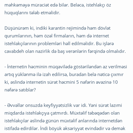
məhkəməyə müraciət edə bilər. Beləcə, istehlakçı öz
hüquqlarını tələb etməlidir.
Düşünürəm ki, indiki karantin rejimində həm dövlət
qurumlarının, həm özəl firmaların, həm də internet
istehlakçılarının problemləri həll edilməlidir. Bu işlərə
cavabdeh olan nazirlik də baş verənlərin fərqində olmalıdır.
- İnternetin həcminin müqavilədə göstəriləndən az verilməsi
artıq yüklənmə ilə izah edilirsə, buradan belə nəticə çıxmır
ki, əslində internetin sürət həcmini 5 nəfərin əvəzinə 10
nəfərə satıblar?
- Əvvəllər onsuzda keyfiyyətsizlik var idi. Yəni sürət lazımi
miqdarda istehlakçıya çatmırdı. Müxtəlif təbəqədən olan
istehlakçılar əslində günün müxtəlif anlarında internetdən
istifadə edirdilər. İndi böyük əksəriyyət evindədir və demək