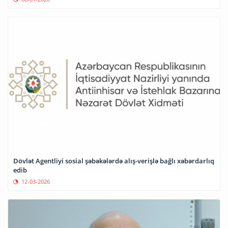
Dövlət Agentliyi sosial şəbəkələrdə alış-verişlə bağlı xəbərdarlıq
edib
12-03-2026