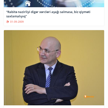
“Rabitə nazirliyi digər xərcləri aşağı salmasa, biz qiyməti
saxlamalıyıq”
01-09-2009