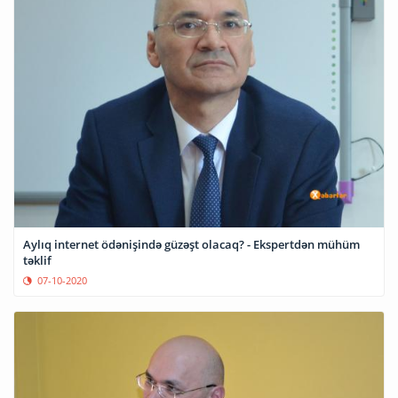
Aylıq internet ödənişində güzəşt olacaq? - Ekspertdən mühüm
təklif
07-10-2020