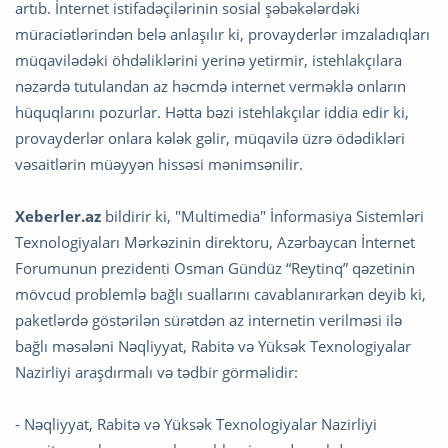
artıb. İnternet istifadəçilərinin sosial şəbəkələrdəki
müraciətlərindən belə anlaşılır ki, provayderlər imzaladıqları
müqavilədəki öhdəliklərini yerinə yetirmir, istehlakçılara
nəzərdə tutulandan az həcmdə internet verməklə onların
hüquqlarını pozurlar. Hətta bəzi istehlakçılar iddia edir ki,
provayderlər onlara kələk gəlir, müqavilə üzrə ödədikləri
vəsaitlərin müəyyən hissəsi mənimsənilir.
Xeberler.az
bildirir ki, "Multimedia" İnformasiya Sistemləri
Texnologiyaları Mərkəzinin direktoru, Azərbaycan İnternet
Forumunun prezidenti Osman Gündüz “Reytinq” qəzetinin
mövcud problemlə bağlı suallarını cavablanırarkən deyib ki,
paketlərdə göstərilən sürətdən az internetin verilməsi ilə
bağlı məsələni Nəqliyyat, Rabitə və Yüksək Texnologiyalar
Nazirliyi araşdırmalı və tədbir görməlidir:
- Nəqliyyat, Rabitə və Yüksək Texnologiyalar Nazirliyi