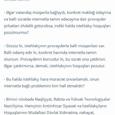
- Əgər vətəndaş müqavilə bağlayıb, konkret məbləğ ödəyirsə
və bəlli sürətdə internetlə təmin edəcəyinə dair provayder
şirkətləri öhdəlik götürübsə, indiki halda istehlakçı hüquqları
pozulmurmu?
- Sözsüz ki, istehlakçının provayderlə bəlli müqaviləsi var.
Bəlli ödəniş edir ki, konkret həcmdə internetlə təmin
olunsun. Provayderin borcudur ki, bu sürəti ona çatdırsın.
Əgər çatdırmırsa, deməli, istehlakçının hüquqları pozulur.
- Bu halda istehlakçı hara müraciət ünvanlamalı, onun
internetlə bağlı problemini kim həll etməlidir?
- Birinci növbədə Nəqliyyat, Rabitə və Yüksək Texnologiyalar
Nazirliyinə. Həmçinin Antiinhisar Siyasəti və İstehlakçıların
Hüquqlarının Müdafiəsi Dövlət Xidmətinə, nəhayət,