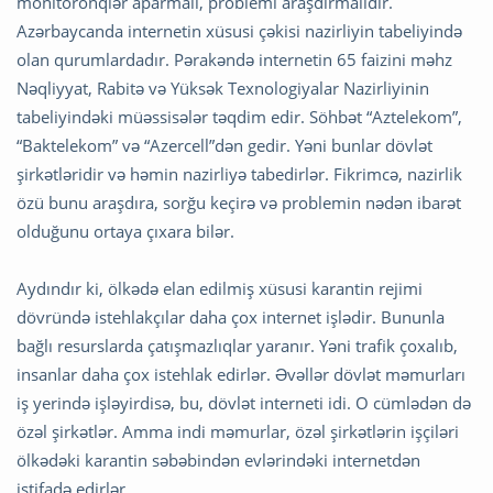
monitoronqlər aparmalı, problemi araşdırmalıdır.
Azərbaycanda internetin xüsusi çəkisi nazirliyin tabeliyində
olan qurumlardadır. Pərakəndə internetin 65 faizini məhz
Nəqliyyat, Rabitə və Yüksək Texnologiyalar Nazirliyinin
tabeliyindəki müəssisələr təqdim edir. Söhbət “Aztelekom”,
“Baktelekom” və “Azercell”dən gedir. Yəni bunlar dövlət
şirkətləridir və həmin nazirliyə tabedirlər. Fikrimcə, nazirlik
özü bunu araşdıra, sorğu keçirə və problemin nədən ibarət
olduğunu ortaya çıxara bilər.
Aydındır ki, ölkədə elan edilmiş xüsusi karantin rejimi
dövründə istehlakçılar daha çox internet işlədir. Bununla
bağlı resurslarda çatışmazlıqlar yaranır. Yəni trafik çoxalıb,
insanlar daha çox istehlak edirlər. Əvəllər dövlət məmurları
iş yerində işləyirdisə, bu, dövlət interneti idi. O cümlədən də
özəl şirkətlər. Amma indi məmurlar, özəl şirkətlərin işçiləri
ölkədəki karantin səbəbindən evlərindəki internetdən
istifadə edirlər.