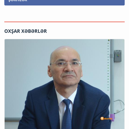
OXŞAR XƏBƏRLƏR