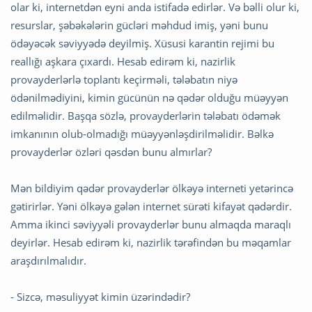
olar ki, internetdən eyni anda istifadə edirlər. Və bəlli olur ki,
resurslar, şəbəkələrin gücləri məhdud imiş, yəni bunu
ödəyəcək səviyyədə deyilmiş. Xüsusi karantin rejimi bu
reallığı aşkara çıxardı. Hesab edirəm ki, nazirlik
provayderlərlə toplantı keçirməli, tələbatın niyə
ödənilmədiyini, kimin gücünün nə qədər olduğu müəyyən
edilməlidir. Başqa sözlə, provayderlərin tələbatı ödəmək
imkanının olub-olmadığı müəyyənləşdirilməlidir. Bəlkə
provayderlər özləri qəsdən bunu almırlar?
Mən bildiyim qədər provayderlər ölkəyə interneti yetərincə
gətirirlər. Yəni ölkəyə gələn internet sürəti kifayət qədərdir.
Amma ikinci səviyyəli provayderlər bunu almaqda maraqlı
deyirlər. Hesab edirəm ki, nazirlik tərəfindən bu məqamlar
araşdırılmalıdır.
- Sizcə, məsuliyyət kimin üzərindədir?