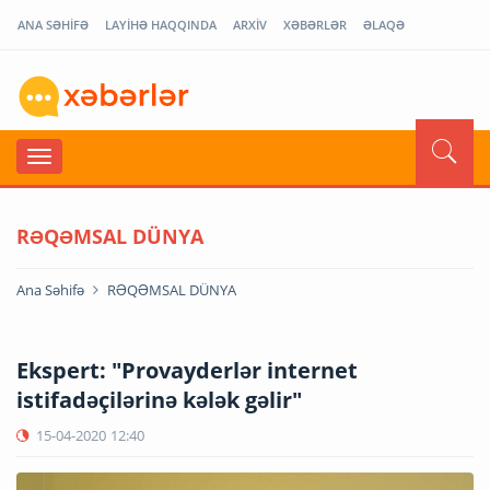
ANA SƏHİFƏ
LAYİHƏ HAQQINDA
ARXİV
XƏBƏRLƏR
ƏLAQƏ
RƏQƏMSAL DÜNYA
Ana Səhifə
RƏQƏMSAL DÜNYA
Ekspert: "Provayderlər internet
istifadəçilərinə kələk gəlir"
15-04-2020
12:40