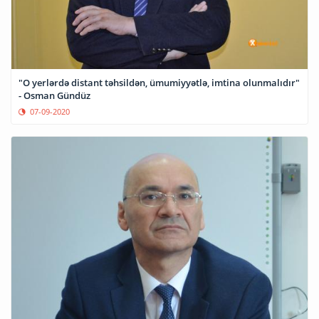
"O yerlərdə distant təhsildən, ümumiyyətlə, imtina olunmalıdır"
- Osman Gündüz
07-09-2020