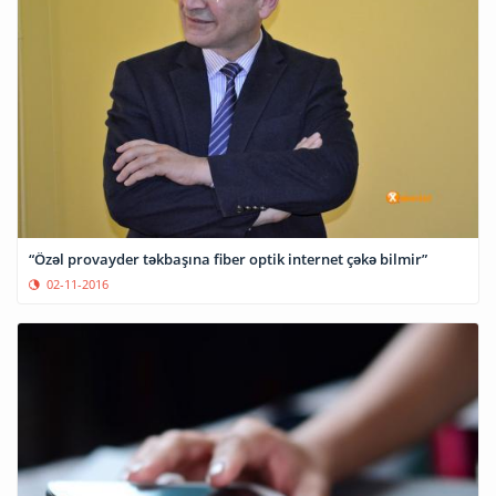
“Özəl provayder təkbaşına fiber optik internet çəkə bilmir”
02-11-2016