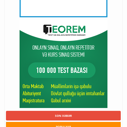
SON XƏBƏR
POPULYAR