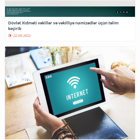
Dövlət Xidməti vəkillər və vəkilliyə namizədlər üçün təlim
keçirib
22-04-2022