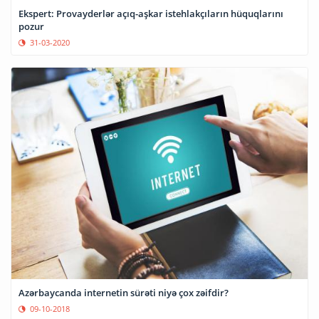
Ekspert: Provayderlər açıq-aşkar istehlakçıların hüquqlarını
pozur
31-03-2020
Azərbaycanda internetin sürəti niyə çox zəifdir?
09-10-2018