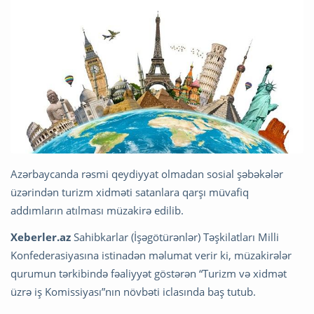
Azərbaycanda rəsmi qeydiyyat olmadan sosial şəbəkələr
üzərindən turizm xidməti satanlara qarşı müvafiq
addımların atılması müzakirə edilib.
Xeberler.az
Sahibkarlar (İşəgötürənlər) Təşkilatları Milli
Konfederasiyasına istinadən məlumat verir ki, müzakirələr
qurumun tərkibində fəaliyyət göstərən “Turizm və xidmət
üzrə iş Komissiyası”nın növbəti iclasında baş tutub.