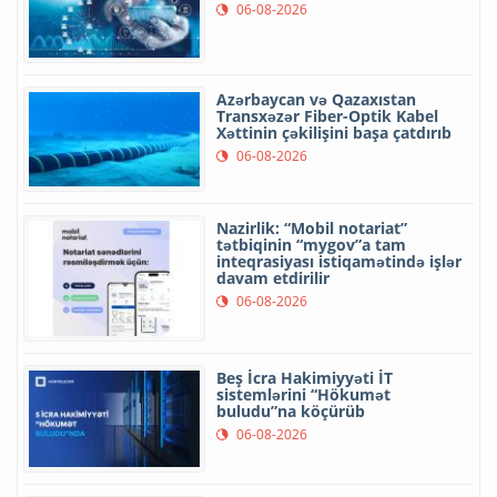
06-08-2026
Azərbaycan və Qazaxıstan
Transxəzər Fiber-Optik Kabel
Xəttinin çəkilişini başa çatdırıb
06-08-2026
Nazirlik: “Mobil notariat”
tətbiqinin “mygov”a tam
inteqrasiyası istiqamətində işlər
davam etdirilir
06-08-2026
Beş İcra Hakimiyyəti İT
sistemlərini “Hökumət
buludu”na köçürüb
06-08-2026