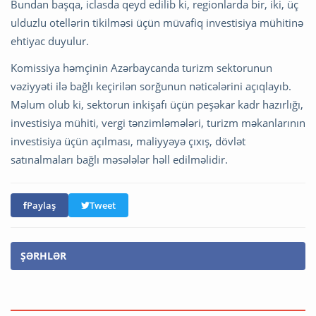
Bundan başqa, iclasda qeyd edilib ki, regionlarda bir, iki, üç
ulduzlu otellərin tikilməsi üçün müvafiq investisiya mühitinə
ehtiyac duyulur.
Komissiya həmçinin Azərbaycanda turizm sektorunun
vəziyyəti ilə bağlı keçirilən sorğunun nəticələrini açıqlayıb.
Məlum olub ki, sektorun inkişafı üçün peşəkar kadr hazırlığı,
investisiya mühiti, vergi tənzimləmələri, turizm məkanlarının
investisiya üçün açılması, maliyyəyə çıxış, dövlət
satınalmaları bağlı məsələlər həll edilməlidir.
Paylaş
Tweet
ŞƏRHLƏR