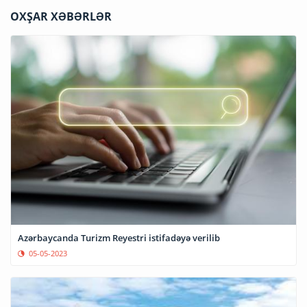
OXŞAR XƏBƏRLƏR
Azərbaycanda Turizm Reyestri istifadəyə verilib
05-05-2023