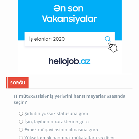
SORĞU
İT mütəxəssislər iş yerlərini hansı meyarlar əsasında
seçir ?
Şirkətin yüksək statusuna görə
İşin, layihənin xarakterinə görə
Əmək müqaviləsinin olmasına görə
Yüksək əmək haqqına, mükafatlara və digər