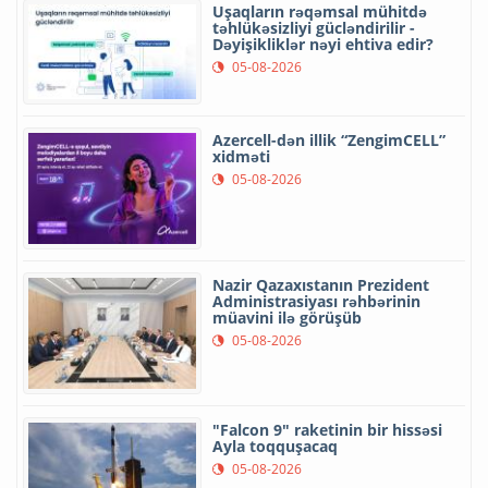
Uşaqların rəqəmsal mühitdə
təhlükəsizliyi gücləndirilir -
Dəyişikliklər nəyi ehtiva edir?
05-08-2026
Azercell-dən illik “ZengimCELL”
xidməti
05-08-2026
Nazir Qazaxıstanın Prezident
Administrasiyası rəhbərinin
müavini ilə görüşüb
05-08-2026
"Falcon 9" raketinin bir hissəsi
Ayla toqquşacaq
05-08-2026