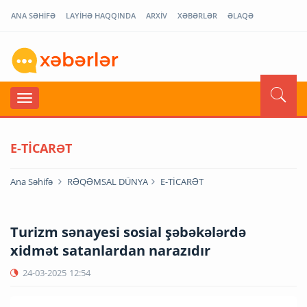
ANA SƏHİFƏ
LAYİHƏ HAQQINDA
ARXİV
XƏBƏRLƏR
ƏLAQƏ
E-TİCARƏT
Ana Səhifə
RƏQƏMSAL DÜNYA
E-TİCARƏT
Turizm sənayesi sosial şəbəkələrdə
xidmət satanlardan narazıdır
24-03-2025
12:54