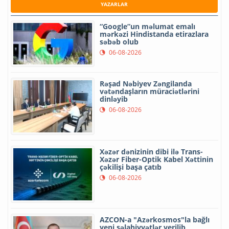
YAZARLAR
“Google”un məlumat emalı
mərkəzi Hindistanda etirazlara
səbəb olub
06-08-2026
Rəşad Nəbiyev Zəngilanda
vətəndaşların müraciətlərini
dinləyib
06-08-2026
Xəzər dənizinin dibi ilə Trans-
Xəzər Fiber-Optik Kabel Xəttinin
çəkilişi başa çatıb
06-08-2026
AZCON-a "Azərkosmos"la bağlı
yeni səlahiyyətlər verilib