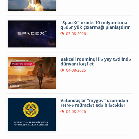
“SpaceX” orbitə 10 milyon tona
qədər yük çıxarmağı planlaşdırır
05-08-2026
Bakcell rouminqi ilə yay tətilində
dünyanı kəşf et
04-08-2026
Vətəndaşlar “mygov” üzərindən
FHN-ə müraciət edə biləcəklər
04-08-2026