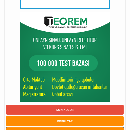
SON XƏBƏR
POPULYAR